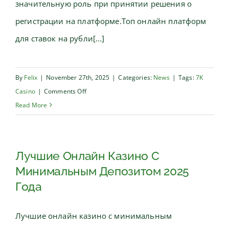
значительную роль при принятии решения о
регистрации на платформе.Топ онлайн платформ
для ставок на рубли[...]
By
Felix
|
November 27th, 2025
|
Categories:
News
|
Tags:
7K
on
Casino
|
Comments Off
Топ
Read More
онлайн
платформ
для
Лучшие Онлайн Казино С
ставок
Минимальным Депозитом 2025
на
Года
рубли
в
Лучшие онлайн казино с минимальным
2025
году