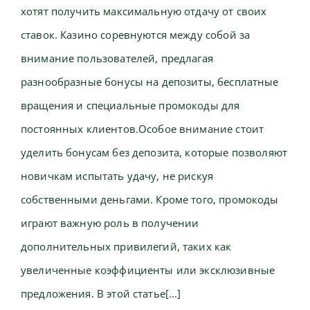
хотят получить максимальную отдачу от своих
ставок. Казино соревнуются между собой за
внимание пользователей, предлагая
разнообразные бонусы на депозиты, бесплатные
вращения и специальные промокоды для
постоянных клиентов.Особое внимание стоит
уделить бонусам без депозита, которые позволяют
новичкам испытать удачу, не рискуя
собственными деньгами. Кроме того, промокоды
играют важную роль в получении
дополнительных привилегий, таких как
увеличенные коэффициенты или эксклюзивные
предложения. В этой статье[...]