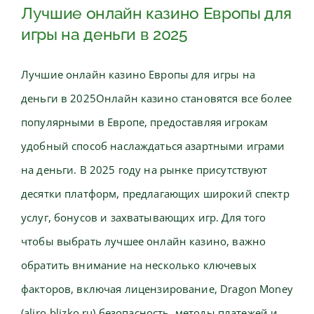
Лучшие онлайн казино Европы для
для
игры на деньги в 2025
казино
2025
Лучшие онлайн казино Европы для игры на
года
деньги в 2025Онлайн казино становятся все более
популярными в Европе, предоставляя игрокам
удобный способ наслаждаться азартными играми
на деньги. В 2025 году на рынке присутствуют
десятки платформ, предлагающих широкий спектр
услуг, бонусов и захватывающих игр. Для того
чтобы выбрать лучшее онлайн казино, важно
обратить внимание на несколько ключевых
факторов, включая лицензирование, Dragon Money
(aliro-blizko.ru) безопасность, методы платежей и