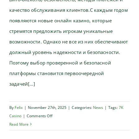
качество обслуживания клиентов.С каждым годом
появляются новые онлайн казино, которые
стремятся предложить игрокам уникальные
возможности. Однако не все из них обеспечивают
должный уровень надежности и безопасности.
Поэтому выбор проверенной и безопасной
платформы становится первоочередной
задачей[...]
By
Felix
|
November 27th, 2025
|
Categories:
News
|
Tags:
7K
on
Casino
|
Comments Off
Лучшие
Read More
онлайн