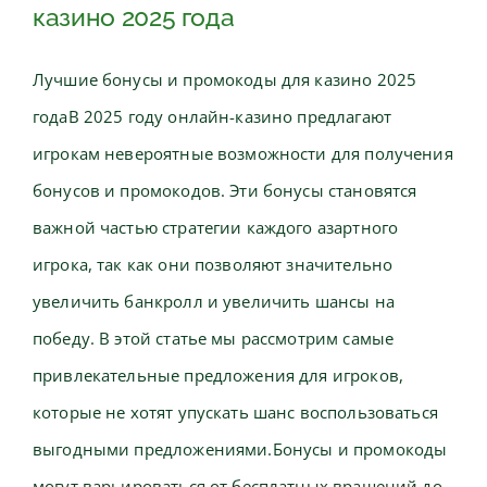
казино 2025 года
высокими
выплатами
Лучшие бонусы и промокоды для казино 2025
и
бонусами
годаВ 2025 году онлайн-казино предлагают
игрокам невероятные возможности для получения
бонусов и промокодов. Эти бонусы становятся
важной частью стратегии каждого азартного
игрока, так как они позволяют значительно
увеличить банкролл и увеличить шансы на
победу. В этой статье мы рассмотрим самые
привлекательные предложения для игроков,
которые не хотят упускать шанс воспользоваться
выгодными предложениями.Бонусы и промокоды
могут варьироваться от бесплатных вращений до