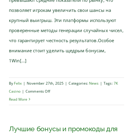
позволяет игрокам увеличить свои шансы на
крупный выигрыш. Эти платформы используют
проверенные методы генерации случайных чисел,
что гарантирует честность результатов.Особое
внимание стоит уделить щедрым бонусам,
1Win[...]
By
Felix
|
November 27th, 2025
|
Categories:
News
|
Tags:
7K
on
Casino
|
Comments Off
Лучшие
Read More
онлайн
казино
2025
Лучшие бонусы и промокоды для
с