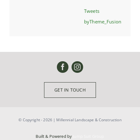
Tweets
byTheme_Fusion
GET IN TOUCH
© Copyright - 2026 | Millennial Landscape & Construction
Built & Powered by
Jump Suit Group