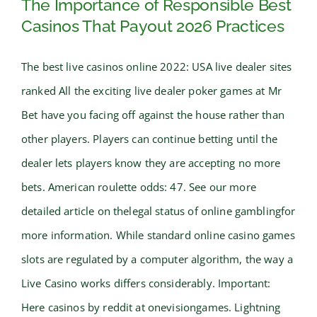
The Importance of Responsible Best
Casino
Casinos That Payout 2026 Practices
Online
Entertainment
The best live casinos online 2022: USA live dealer sites
ranked All the exciting live dealer poker games at Mr
Bet have you facing off against the house rather than
other players. Players can continue betting until the
dealer lets players know they are accepting no more
bets. American roulette odds: 47. See our more
detailed article on thelegal status of online gamblingfor
more information. While standard online casino games
slots are regulated by a computer algorithm, the way a
Live Casino works differs considerably. Important:
Here casinos by reddit at onevisiongames. Lightning