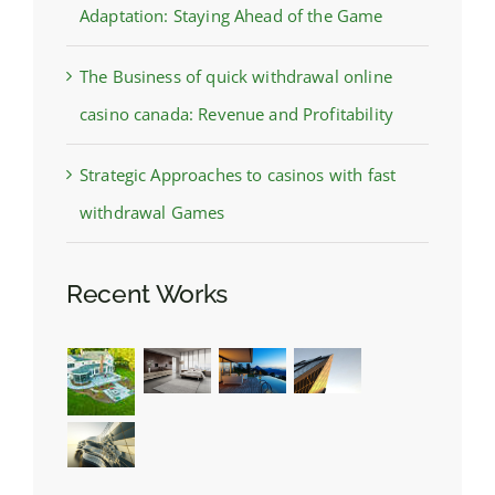
Adaptation: Staying Ahead of the Game
The Business of quick withdrawal online
casino canada: Revenue and Profitability
Strategic Approaches to casinos with fast
withdrawal Games
Recent Works