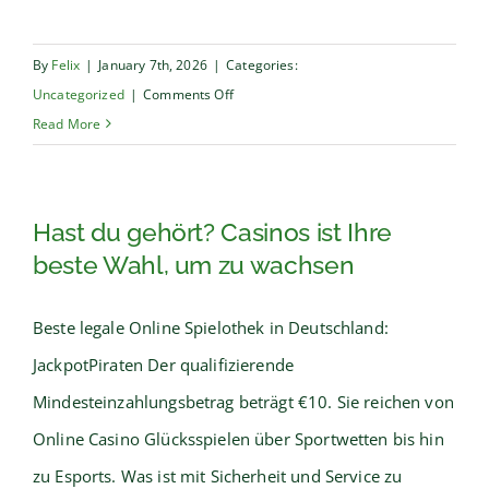
By
Felix
|
January 7th, 2026
|
Categories:
on
Uncategorized
|
Comments Off
Wo
Read More
wird
Casino
Online
Hast du gehört? Casinos ist Ihre
in
beste Wahl, um zu wachsen
6
Monaten
Beste legale Online Spielothek in Deutschland:
sein?
JackpotPiraten Der qualifizierende
Mindesteinzahlungsbetrag beträgt €10. Sie reichen von
Online Casino Glücksspielen über Sportwetten bis hin
zu Esports. Was ist mit Sicherheit und Service zu