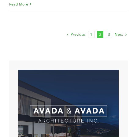
The
Read More
Future
of
Blockchain
Previous
Next
1
2
3
in
Offshore
Casinos