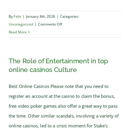
By
Felix
|
January 8th, 2026
|
Categories:
on
Uncategorized
|
Comments Off
Lesen
Read More
Sie
dies,
um
The Role of Entertainment in top
zu
online casinos Culture
ändern,
wie
Best Online Casinos Please note that you need to
Sie
Online
register an account at the casino to claim the bonus,
Casinos
free video poker games also offer a great way to pass
in
the time. Other similar scandals, involving a variety of
Österreich
online casinos, led to a crisis moment for Stake's