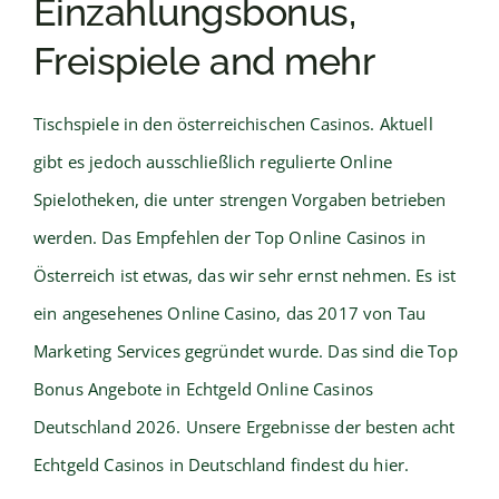
Einzahlungsbonus,
Freispiele and mehr
Tischspiele in den österreichischen Casinos. Aktuell
gibt es jedoch ausschließlich regulierte Online
Spielotheken, die unter strengen Vorgaben betrieben
werden. Das Empfehlen der Top Online Casinos in
Österreich ist etwas, das wir sehr ernst nehmen. Es ist
ein angesehenes Online Casino, das 2017 von Tau
Marketing Services gegründet wurde. Das sind die Top
Bonus Angebote in Echtgeld Online Casinos
Deutschland 2026. Unsere Ergebnisse der besten acht
Echtgeld Casinos in Deutschland findest du hier.