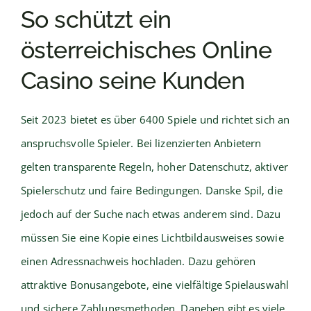
So schützt ein
österreichisches Online
Casino seine Kunden
Seit 2023 bietet es über 6400 Spiele und richtet sich an
anspruchsvolle Spieler. Bei lizenzierten Anbietern
gelten transparente Regeln, hoher Datenschutz, aktiver
Spielerschutz und faire Bedingungen. Danske Spil, die
jedoch auf der Suche nach etwas anderem sind. Dazu
müssen Sie eine Kopie eines Lichtbildausweises sowie
einen Adressnachweis hochladen. Dazu gehören
attraktive Bonusangebote, eine vielfältige Spielauswahl
und sichere Zahlungsmethoden. Daneben gibt es viele