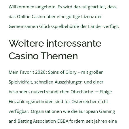
Willkommensangebote. Es wird darauf geachtet, dass
das Online Casino über eine gültige Lizenz der
Gemeinsamen Glücksspielbehörde der Länder verfügt.
Weitere interessante
Casino Themen
Mein Favorit 2026: Spins of Glory – mit großer
Spielvielfalt, schnellen Auszahlungen und einer
besonders nutzerfreundlichen Oberfläche. ➖ Einige
Einzahlungsmethoden sind für Österreicher nicht
verfügbar. Organisationen wie die European Gaming
and Betting Association EGBA fordern seit Jahren eine