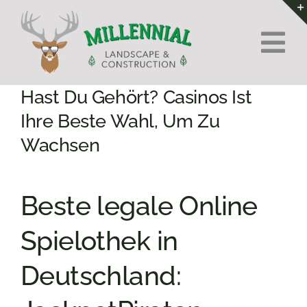
Skip
to
Tog
content
Nav
Home
Hast Du Gehört? Casinos Ist
Ihre Beste Wahl, Um Zu
About Us
Wachsen
Services
Beste legale Online
Contact
Spielothek in
Deutschland: