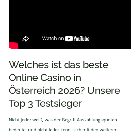
Welches ist das beste
Online Casino in
Österreich 2026? Unsere
Top 3 Testsieger
Nicht jeder weiß, was der Begriff Auszahlungsquoten
bedeutet und nicht jeder kennt sich mit den weiteren