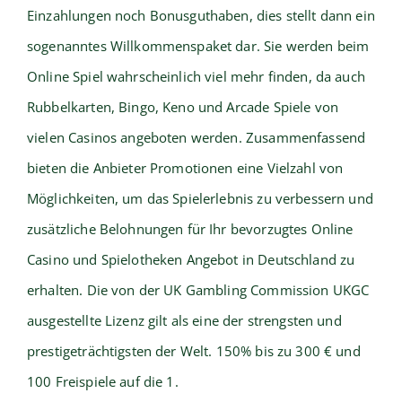
Einzahlungen noch Bonusguthaben, dies stellt dann ein
sogenanntes Willkommenspaket dar. Sie werden beim
Online Spiel wahrscheinlich viel mehr finden, da auch
Rubbelkarten, Bingo, Keno und Arcade Spiele von
vielen Casinos angeboten werden. Zusammenfassend
bieten die Anbieter Promotionen eine Vielzahl von
Möglichkeiten, um das Spielerlebnis zu verbessern und
zusätzliche Belohnungen für Ihr bevorzugtes Online
Casino und Spielotheken Angebot in Deutschland zu
erhalten. Die von der UK Gambling Commission UKGC
ausgestellte Lizenz gilt als eine der strengsten und
prestigeträchtigsten der Welt. 150% bis zu 300 € und
100 Freispiele auf die 1.