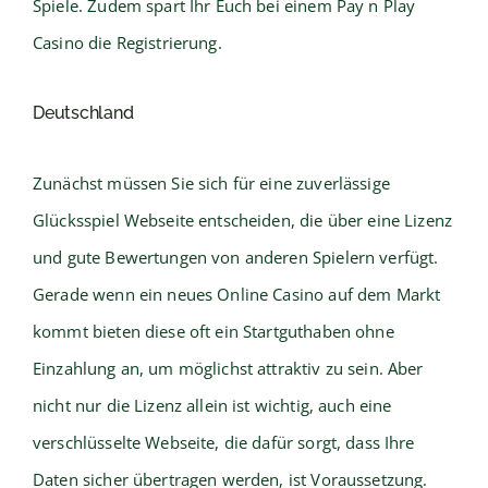
Spiele. Zudem spart Ihr Euch bei einem Pay n Play
Casino die Registrierung.
Deutschland
Zunächst müssen Sie sich für eine zuverlässige
Glücksspiel Webseite entscheiden, die über eine Lizenz
und gute Bewertungen von anderen Spielern verfügt.
Gerade wenn ein neues Online Casino auf dem Markt
kommt bieten diese oft ein Startguthaben ohne
Einzahlung an, um möglichst attraktiv zu sein. Aber
nicht nur die Lizenz allein ist wichtig, auch eine
verschlüsselte Webseite, die dafür sorgt, dass Ihre
Daten sicher übertragen werden, ist Voraussetzung.