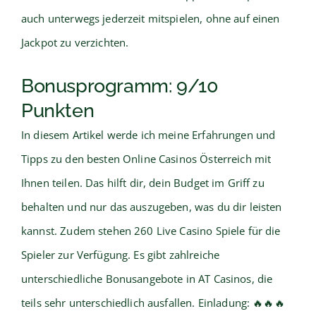
auch unterwegs jederzeit mitspielen, ohne auf einen
Jackpot zu verzichten.
Bonusprogramm: 9/10
Punkten
In diesem Artikel werde ich meine Erfahrungen und
Tipps zu den besten Online Casinos Österreich mit
Ihnen teilen. Das hilft dir, dein Budget im Griff zu
behalten und nur das auszugeben, was du dir leisten
kannst. Zudem stehen 260 Live Casino Spiele für die
Spieler zur Verfügung. Es gibt zahlreiche
unterschiedliche Bonusangebote in AT Casinos, die
teils sehr unterschiedlich ausfallen. Einladung: 🔥🔥🔥