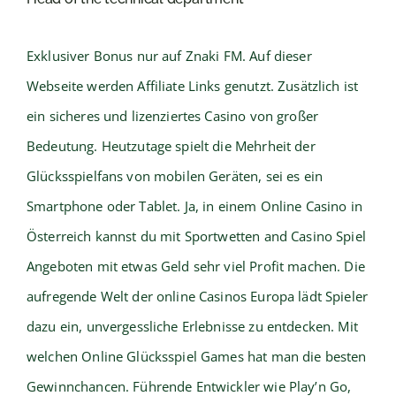
Exklusiver Bonus nur auf Znaki FM. Auf dieser
Webseite werden Affiliate Links genutzt. Zusätzlich ist
ein sicheres und lizenziertes Casino von großer
Bedeutung. Heutzutage spielt die Mehrheit der
Glücksspielfans von mobilen Geräten, sei es ein
Smartphone oder Tablet. Ja, in einem Online Casino in
Österreich kannst du mit Sportwetten and Casino Spiel
Angeboten mit etwas Geld sehr viel Profit machen. Die
aufregende Welt der online Casinos Europa lädt Spieler
dazu ein, unvergessliche Erlebnisse zu entdecken. Mit
welchen Online Glücksspiel Games hat man die besten
Gewinnchancen. Führende Entwickler wie Play’n Go,