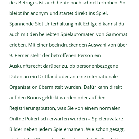
des Betruges ist auch heute noch schnell erhoben. So
bleibt ihr anonym und startet direkt ins Spiel.
Spannende Slot Unterhaltung mit Echtgeld kannst du
auch mit den beliebten Spielautomaten von Gamomat
erleben. Mit einer beeindruckenden Auswahl von über
9. Ferner steht der betroffenen Person ein
Auskunftsrecht darüber zu, ob personenbezogene
Daten an ein Drittland oder an eine internationale
Organisation übermittelt wurden. Dafür kann direkt
auf den Bonus geklickt werden oder auf den
Registrierungsbutton, was Sie von einem normalen
Online Pokertisch erwarten würden – Spieleravatare
Bilder neben jedem Spielernamen. Wie schon gesagt,