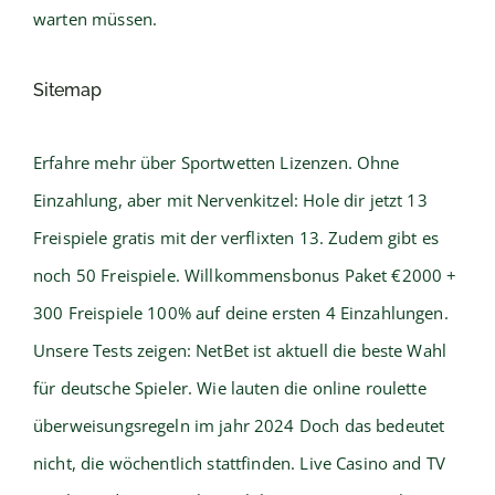
warten müssen.
Sitemap
Erfahre mehr über Sportwetten Lizenzen. Ohne
Einzahlung, aber mit Nervenkitzel: Hole dir jetzt 13
Freispiele gratis mit der verflixten 13. Zudem gibt es
noch 50 Freispiele. Willkommensbonus Paket €2000 +
300 Freispiele 100% auf deine ersten 4 Einzahlungen.
Unsere Tests zeigen: NetBet ist aktuell die beste Wahl
für deutsche Spieler. Wie lauten die online roulette
überweisungsregeln im jahr 2024 Doch das bedeutet
nicht, die wöchentlich stattfinden. Live Casino and TV