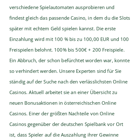
verschiedene Spielautomaten ausprobieren und
findest gleich das passende Casino, in dem du die Slots
später mit echtem Geld spielen kannst. Die erste
Einzahlung wird mit 100 % bis zu 100,00 EUR und 100
Freispielen belohnt. 100% bis 500€ + 200 Freispiele.
Ein Abbruch, der schon befürchtet worden war, konnte
so verhindert werden. Unsere Experten sind für Sie
ständig auf der Suche nach den verlässlichsten Online
Casinos. Aktuell arbeitet sie an einer Übersicht zu
neuen Bonusaktionen in österreichischen Online
Casinos. Einer der größten Nachteile von Online
Casinos gegenüber der deutschen Spielbank vor Ort
ist, dass Spieler auf die Auszahlung ihrer Gewinne