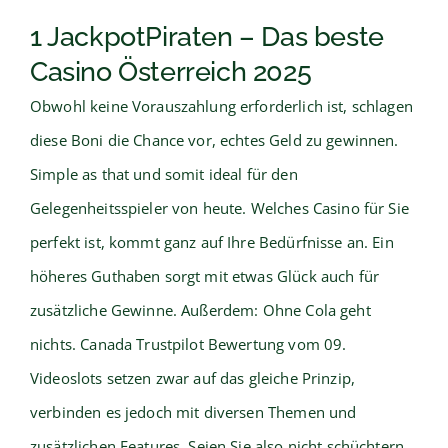
1 JackpotPiraten – Das beste
Casino Österreich 2025
Obwohl keine Vorauszahlung erforderlich ist, schlagen
diese Boni die Chance vor, echtes Geld zu gewinnen.
Simple as that und somit ideal für den
Gelegenheitsspieler von heute. Welches Casino für Sie
perfekt ist, kommt ganz auf Ihre Bedürfnisse an. Ein
höheres Guthaben sorgt mit etwas Glück auch für
zusätzliche Gewinne. Außerdem: Ohne Cola geht
nichts. Canada Trustpilot Bewertung vom 09.
Videoslots setzen zwar auf das gleiche Prinzip,
verbinden es jedoch mit diversen Themen und
zusätzlichen Features. Seien Sie also nicht schüchtern,