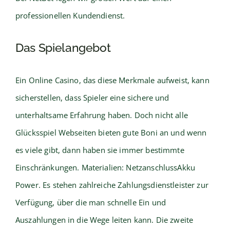
professionellen Kundendienst.
Das Spielangebot
Ein Online Casino, das diese Merkmale aufweist, kann
sicherstellen, dass Spieler eine sichere und
unterhaltsame Erfahrung haben. Doch nicht alle
Glücksspiel Webseiten bieten gute Boni an und wenn
es viele gibt, dann haben sie immer bestimmte
Einschränkungen. Materialien: NetzanschlussAkku
Power. Es stehen zahlreiche Zahlungsdienstleister zur
Verfügung, über die man schnelle Ein und
Auszahlungen in die Wege leiten kann. Die zweite