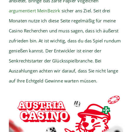
anbietet. Bringe das zarte Papier Vögelchen
argumentiert MeinBezirk
sicher ans Ziel. Seit drei
Monaten nutze ich diese Seite regelmäßig für meine
Casino Recherchen und muss sagen, dass ich äußerst
zufrieden bin. At ist wichtig, dass du das Spiel rundum
genießen kannst. Der Entwickler ist einer der
Senkrechtstarter der Glücksspielbranche. Bei
Auszahlungen achten wir darauf, dass Sie nicht lange
auf Ihre Echtgeld Gewinne warten müssen.