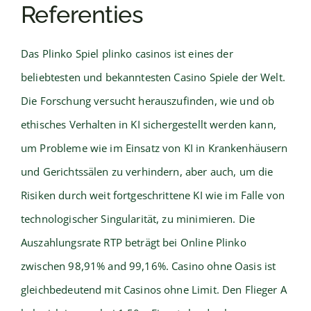
Referenties
Das Plinko Spiel plinko casinos ist eines der
beliebtesten und bekanntesten Casino Spiele der Welt.
Die Forschung versucht herauszufinden, wie und ob
ethisches Verhalten in KI sichergestellt werden kann,
um Probleme wie im Einsatz von KI in Krankenhäusern
und Gerichtssälen zu verhindern, aber auch, um die
Risiken durch weit fortgeschrittene KI wie im Falle von
technologischer Singularität, zu minimieren. Die
Auszahlungsrate RTP beträgt bei Online Plinko
zwischen 98,91% and 99,16%. Casino ohne Oasis ist
gleichbedeutend mit Casinos ohne Limit. Den Flieger A