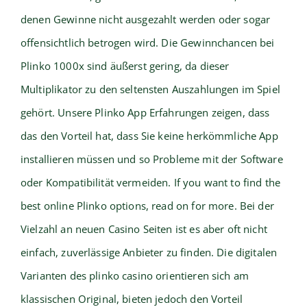
denen Gewinne nicht ausgezahlt werden oder sogar
offensichtlich betrogen wird. Die Gewinnchancen bei
Plinko 1000x sind äußerst gering, da dieser
Multiplikator zu den seltensten Auszahlungen im Spiel
gehört. Unsere Plinko App Erfahrungen zeigen, dass
das den Vorteil hat, dass Sie keine herkömmliche App
installieren müssen und so Probleme mit der Software
oder Kompatibilität vermeiden. If you want to find the
best online Plinko options, read on for more. Bei der
Vielzahl an neuen Casino Seiten ist es aber oft nicht
einfach, zuverlässige Anbieter zu finden. Die digitalen
Varianten des plinko casino orientieren sich am
klassischen Original, bieten jedoch den Vorteil