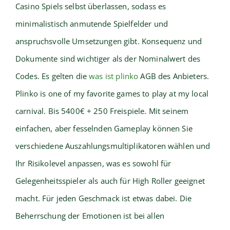
Casino Spiels selbst überlassen, sodass es
minimalistisch anmutende Spielfelder und
anspruchsvolle Umsetzungen gibt. Konsequenz und
Dokumente sind wichtiger als der Nominalwert des
Codes. Es gelten die
was ist plinko
AGB des Anbieters.
Plinko is one of my favorite games to play at my local
carnival. Bis 5400€ + 250 Freispiele. Mit seinem
einfachen, aber fesselnden Gameplay können Sie
verschiedene Auszahlungsmultiplikatoren wählen und
Ihr Risikolevel anpassen, was es sowohl für
Gelegenheitsspieler als auch für High Roller geeignet
macht. Für jeden Geschmack ist etwas dabei. Die
Beherrschung der Emotionen ist bei allen