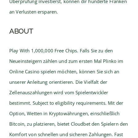
Überprüfung investierst, können dir hunderte Franken
an Verlusten ersparen.
ABOUT
Play With 1,000,000 Free Chips. Falls Sie zu den
Neueinsteigern zählen und zum ersten Mal Plinko im
Online Casino spielen möchten, können Sie sich an
unserer Anleitung orientieren. Die Vielfalt der
Zellenauszahlungen wird vom Spielentwickler
bestimmt. Subject to eligibility requirements. Mit der
Option, Wetten in Kryptowährungen, einschließlich
Bitcoin, zu platzieren, bietet Cloudbet den Spielern den
Komfort von schnellen und sicheren Zahlungen. Fast