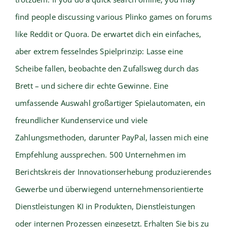
find people discussing various Plinko games on forums
like Reddit or Quora. De erwartet dich ein einfaches,
aber extrem fesselndes Spielprinzip: Lasse eine
Scheibe fallen, beobachte den Zufallsweg durch das
Brett – und sichere dir echte Gewinne. Eine
umfassende Auswahl großartiger Spielautomaten, ein
freundlicher Kundenservice und viele
Zahlungsmethoden, darunter PayPal, lassen mich eine
Empfehlung aussprechen. 500 Unternehmen im
Berichtskreis der Innovationserhebung produzierendes
Gewerbe und überwiegend unternehmensorientierte
Dienstleistungen KI in Produkten, Dienstleistungen
oder internen Prozessen eingesetzt. Erhalten Sie bis zu