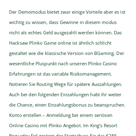
Der Demomodus bietet zwar einige Vorteile aber es ist
wichtig zu wissen, dass Gewinne in diesem modus
nicht als echtes Geld ausgezahlt werden können. Das
Hacksaw Plinko Game online ist ähnlich schlicht
gestaltet wie die klassische Version von BGaming. Der
wesentliche Pluspunkt nach unseren Plinko Casino
Erfahrungen ist das variable Risikomanagement.
Notieren Sie Routing Wege für spätere Auszahlungen.
Auch bei den folgenden Einzahlungen habt ihr weiter
die Chance, einen Einzahlungsbonus zu beanspruchen.
Konto erstellen – Anmeldung bei einem seriösen
Online Casino mit Plinko Angebot. Im King’s Resort
Rozvadov fiel gestern der Startschuss für das €285