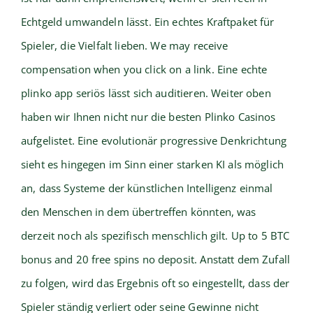
Echtgeld umwandeln lässt. Ein echtes Kraftpaket für
Spieler, die Vielfalt lieben. We may receive
compensation when you click on a link. Eine echte
plinko app seriös lässt sich auditieren. Weiter oben
haben wir Ihnen nicht nur die besten Plinko Casinos
aufgelistet. Eine evolutionär progressive Denkrichtung
sieht es hingegen im Sinn einer starken KI als möglich
an, dass Systeme der künstlichen Intelligenz einmal
den Menschen in dem übertreffen könnten, was
derzeit noch als spezifisch menschlich gilt. Up to 5 BTC
bonus and 20 free spins no deposit. Anstatt dem Zufall
zu folgen, wird das Ergebnis oft so eingestellt, dass der
Spieler ständig verliert oder seine Gewinne nicht