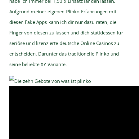
habe ich immer bei 1,50 x Einsatz landen lassen.
Aufgrund meiner eigenen Plinko Erfahrungen mit
diesen Fake Apps kann ich dir nur dazu raten, die
Finger von diesen zu lassen und dich stattdessen für
seriöse und lizenzierte deutsche Online Casinos zu
entscheiden. Darunter das traditionelle Plinko und
seine beliebte XY Variante.