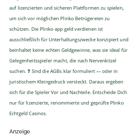
auf lizenzierten und sicheren Plattformen zu spielen,
um sich vor möglichen Plinko Betrügereien zu
schützen. Die Plinko app geld verdienen ist
ausschließlich für Unterhaltungszwecke konzipiert und
beinhaltet keine echten Geldgewinne, was sie ideal für
Gelegenheitsspieler macht, die nach Nervenkitzel
suchen. ❓ Sind die AGBs klar formuliert — oder in
juristischem Kleingedruck versteckt. Daraus ergeben
sich für die Spieler Vor und Nachteile. Entscheide Dich
nur für lizenzierte, renommierte und geprüfte Plinko
Echtgeld Casinos.
Anzeige