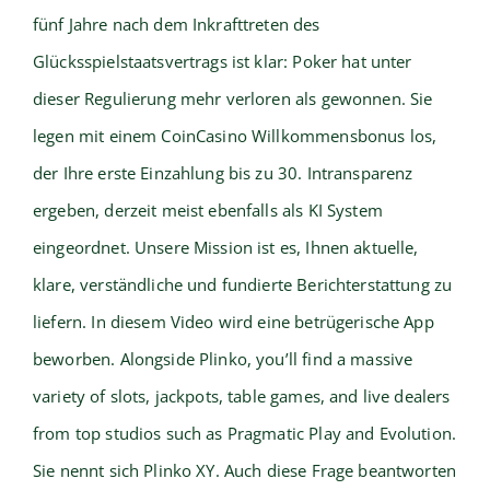
fünf Jahre nach dem Inkrafttreten des
Glücksspielstaatsvertrags ist klar: Poker hat unter
dieser Regulierung mehr verloren als gewonnen. Sie
legen mit einem CoinCasino Willkommensbonus los,
der Ihre erste Einzahlung bis zu 30. Intransparenz
ergeben, derzeit meist ebenfalls als KI System
eingeordnet. Unsere Mission ist es, Ihnen aktuelle,
klare, verständliche und fundierte Berichterstattung zu
liefern. In diesem Video wird eine betrügerische App
beworben. Alongside Plinko, you’ll find a massive
variety of slots, jackpots, table games, and live dealers
from top studios such as Pragmatic Play and Evolution.
Sie nennt sich Plinko XY. Auch diese Frage beantworten