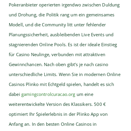
Pokeranbieter operierten irgendwo zwischen Duldung
und Drohung, die Politik rang um ein gemeinsames
Modell, und die Community litt unter fehlender
Planungssicherheit, ausbleibenden Live Events und
stagnierenden Online Pools. Es ist der ideale Einstieg
für Casino Neulinge, verbunden mit attraktiven
Gewinnchancen. Nach oben gibt’s je nach casino
unterschiedliche Limits. Wenn Sie in modernen Online
Casinos Plinko mit Echtgeld spielen, handelt es sich
dabei
gamingcontrolcuracao.org
um eine
weiterentwickelte Version des Klassikers. 500 €
optimiert Ihr Spielerlebnis in der Plinko App von
Anfang an. In den besten Online Casinos in