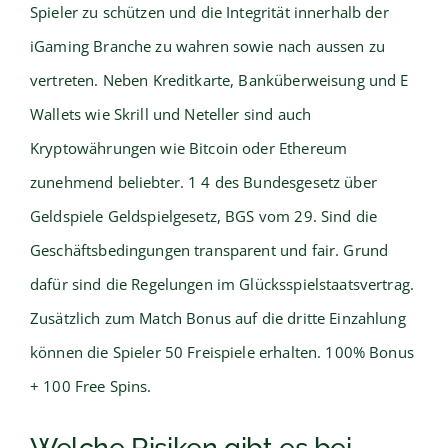
Spieler zu schützen und die Integrität innerhalb der
iGaming Branche zu wahren sowie nach aussen zu
vertreten. Neben Kreditkarte, Banküberweisung und E
Wallets wie Skrill und Neteller sind auch
Kryptowährungen wie Bitcoin oder Ethereum
zunehmend beliebter. 1 4 des Bundesgesetz über
Geldspiele Geldspielgesetz, BGS vom 29. Sind die
Geschäftsbedingungen transparent und fair. Grund
dafür sind die Regelungen im Glücksspielstaatsvertrag.
Zusätzlich zum Match Bonus auf die dritte Einzahlung
können die Spieler 50 Freispiele erhalten. 100% Bonus
+ 100 Free Spins.
Welche Risiken gibt es bei