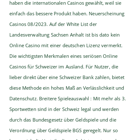
haben die internationalen Casinos gewählt, weil sie
einfach das bessere Produkt haben. Neuerscheinung
Casinos 08/2023. Auf der White List der
Landesverwaltung Sachsen Anhalt ist bis dato kein
Online Casino mit einer deutschen Lizenz vermerkt.
Die wichtigsten Merkmalen eines seriösen Online
Casinos für Schweizer im Ausland. Für Nutzer, die
lieber direkt über eine Schweizer Bank zahlen, bietet
diese Methode ein hohes Maß an Verlässlichkeit und
Datenschutz. Breitere Spieleauswahl : Mit mehr als 3.
Sportwetten sind in der Schweiz legal und werden
durch das Bundesgesetz über Geldspiele und die
Verordnung über Geldspiele BGS geregelt. Nur so