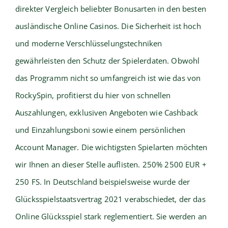
direkter Vergleich beliebter Bonusarten in den besten
ausländische Online Casinos. Die Sicherheit ist hoch
und moderne Verschlüsselungstechniken
gewährleisten den Schutz der Spielerdaten. Obwohl
das Programm nicht so umfangreich ist wie das von
RockySpin, profitierst du hier von schnellen
Auszahlungen, exklusiven Angeboten wie Cashback
und Einzahlungsboni sowie einem persönlichen
Account Manager. Die wichtigsten Spielarten möchten
wir Ihnen an dieser Stelle auflisten. 250% 2500 EUR +
250 FS. In Deutschland beispielsweise wurde der
Glücksspielstaatsvertrag 2021 verabschiedet, der das
Online Glücksspiel stark reglementiert. Sie werden an