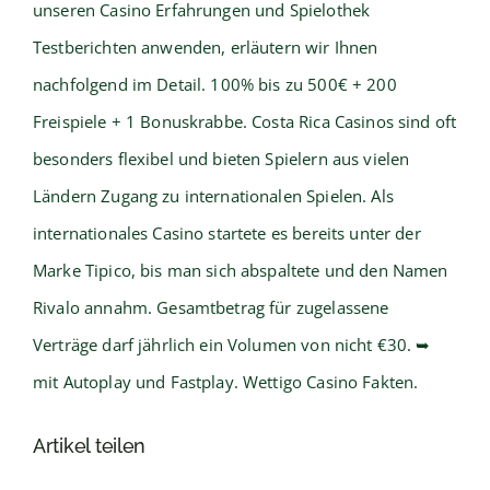
unseren Casino Erfahrungen und Spielothek
Testberichten anwenden, erläutern wir Ihnen
nachfolgend im Detail. 100% bis zu 500€ + 200
Freispiele + 1 Bonuskrabbe. Costa Rica Casinos sind oft
besonders flexibel und bieten Spielern aus vielen
Ländern Zugang zu internationalen Spielen. Als
internationales Casino startete es bereits unter der
Marke Tipico, bis man sich abspaltete und den Namen
Rivalo annahm. Gesamtbetrag für zugelassene
Verträge darf jährlich ein Volumen von nicht €30. ➥
mit Autoplay und Fastplay. Wettigo Casino Fakten.
Artikel teilen