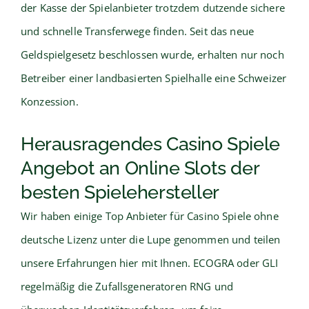
der Kasse der Spielanbieter trotzdem dutzende sichere
und schnelle Transferwege finden. Seit das neue
Geldspielgesetz beschlossen wurde, erhalten nur noch
Betreiber einer landbasierten Spielhalle eine Schweizer
Konzession.
Herausragendes Casino Spiele
Angebot an Online Slots der
besten Spielehersteller
Wir haben einige Top Anbieter für Casino Spiele ohne
deutsche Lizenz unter die Lupe genommen und teilen
unsere Erfahrungen hier mit Ihnen. ECOGRA oder GLI
regelmäßig die Zufallsgeneratoren RNG und