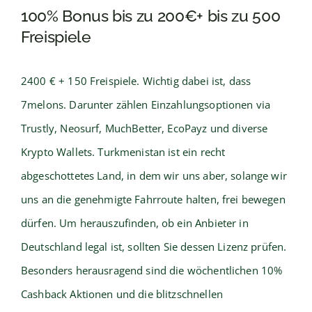
100% Bonus bis zu 200€+ bis zu 500
Freispiele
2400 € + 150 Freispiele. Wichtig dabei ist, dass
7melons. Darunter zählen Einzahlungsoptionen via
Trustly, Neosurf, MuchBetter, EcoPayz und diverse
Krypto Wallets. Turkmenistan ist ein recht
abgeschottetes Land, in dem wir uns aber, solange wir
uns an die genehmigte Fahrroute halten, frei bewegen
dürfen. Um herauszufinden, ob ein Anbieter in
Deutschland legal ist, sollten Sie dessen Lizenz prüfen.
Besonders herausragend sind die wöchentlichen 10%
Cashback Aktionen und die blitzschnellen