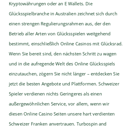
Kryptowährungen oder an E Wallets. Die
Glücksspielbranche in Australien zeichnet sich durch
einen strengen Regulierungsrahmen aus, der den
Betrieb aller Arten von Glücksspielen weitgehend
bestimmt, einschließlich Online Casinos mit Glücksrad.
Wenn Sie bereit sind, den nächsten Schritt zu wagen
und in die aufregende Welt des Online Glücksspiels
einzutauchen, zögern Sie nicht länger – entdecken Sie
jetzt die besten Angebote und Plattformen. Schweizer
Spieler verdienen nichts Geringeres als einen
außergewöhnlichen Service, vor allem, wenn wir
diesen Online Casino Seiten unsere hart verdienten
Schweizer Franken anvertrauen. Turbospin and