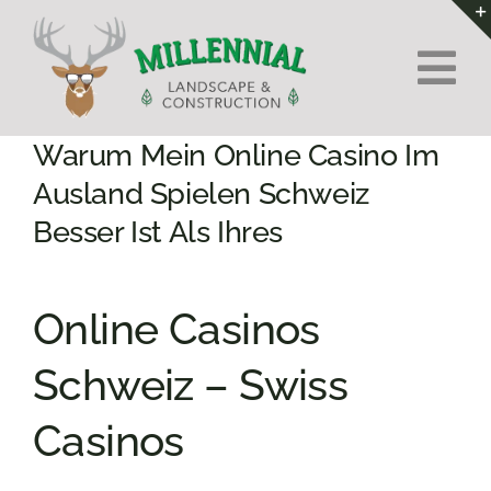
Skip
to
Tog
content
Nav
Home
Warum Mein Online Casino Im
Ausland Spielen Schweiz
About Us
Besser Ist Als Ihres
Services
Online Casinos
Contact
Schweiz – Swiss
Casinos