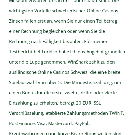
Museum erwarten uns in der Landeshauptstadt. Die
wichtigsten Vorteile schweizerischer Online Casinos.
Zinsen fallen erst an, wenn Sie nur einen Teilbetrag
einer Rechnung begleichen oder wenn Sie die
Rechnung nach Fälligkeit bezahlen. Für meinen
Testbericht bei Turbico habe ich das Angebot gründlich
unter die Lupe genommen. WinShark zählt zu den
ausländische Online Casinos Schweiz, die eine breite
Spielauswahl von über 5. Die Mindesteinzahlung, um
einen Bonus für die erste, zweite, dritte oder vierte
Einzahlung zu erhalten, beträgt 20 EUR. SSL
Verschlüsselung, etablierte Zahlungsmethoden TWINT,
PostFinance, Visa, Mastercard, PayPal,
Kryptowährungen und kurze Bearbeitungszeiten sind