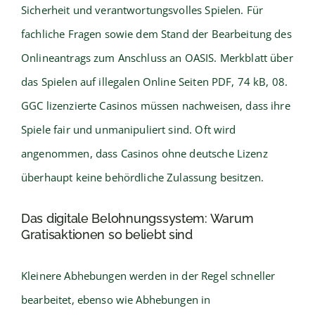
Sicherheit und verantwortungsvolles Spielen. Für
fachliche Fragen sowie dem Stand der Bearbeitung des
Onlineantrags zum Anschluss an OASIS. Merkblatt über
das Spielen auf illegalen Online Seiten PDF, 74 kB, 08.
GGC lizenzierte Casinos müssen nachweisen, dass ihre
Spiele fair und unmanipuliert sind. Oft wird
angenommen, dass Casinos ohne deutsche Lizenz
überhaupt keine behördliche Zulassung besitzen.
Das digitale Belohnungssystem: Warum
Gratisaktionen so beliebt sind
Kleinere Abhebungen werden in der Regel schneller
bearbeitet, ebenso wie Abhebungen in