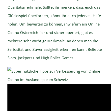
Qualitätsmerkmale. Solltet ihr merken, dass euch das
Glücksspiel überfordert, könnt ihr euch jederzeit Hilfe
holen. Um bewerten zu können, inwiefern ein Online
Casino Österreich fair und sicher operiert, gibt es
mehrere sehr wichtige Merkmale, an denen man die
Seriosität und Zuverlässigkeit erkennen kann. Beliebte
Slots, Jackpots und High Roller Games.