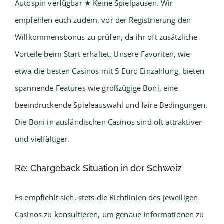
Autospin verfügbar ★ Keine Spielpausen. Wir
empfehlen euch zudem, vor der Registrierung den
Willkommensbonus zu prüfen, da ihr oft zusätzliche
Vorteile beim Start erhaltet. Unsere Favoriten, wie
etwa die besten Casinos mit 5 Euro Einzahlung, bieten
spannende Features wie großzügige Boni, eine
beeindruckende Spieleauswahl und faire Bedingungen.
Die Boni in ausländischen Casinos sind oft attraktiver
und vielfältiger.
Re: Chargeback Situation in der Schweiz
Es empfiehlt sich, stets die Richtlinien des jeweiligen
Casinos zu konsultieren, um genaue Informationen zu