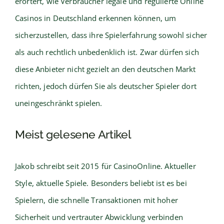
erörtert, wie Verbraucher legale und regulierte Online
Casinos in Deutschland erkennen können, um
sicherzustellen, dass ihre Spielerfahrung sowohl sicher
als auch rechtlich unbedenklich ist. Zwar dürfen sich
diese Anbieter nicht gezielt an den deutschen Markt
richten, jedoch dürfen Sie als deutscher Spieler dort
uneingeschränkt spielen.
Meist gelesene Artikel
Jakob schreibt seit 2015 für CasinoOnline. Aktueller
Style, aktuelle Spiele. Besonders beliebt ist es bei
Spielern, die schnelle Transaktionen mit hoher
Sicherheit und vertrauter Abwicklung verbinden