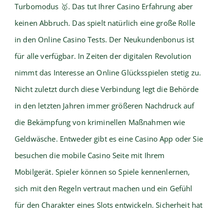
Turbomodus 🥇. Das tut Ihrer Casino Erfahrung aber
keinen Abbruch. Das spielt natürlich eine große Rolle
in den Online Casino Tests. Der Neukundenbonus ist
für alle verfügbar. In Zeiten der digitalen Revolution
nimmt das Interesse an Online Glücksspielen stetig zu.
Nicht zuletzt durch diese Verbindung legt die Behörde
in den letzten Jahren immer größeren Nachdruck auf
die Bekämpfung von kriminellen Maßnahmen wie
Geldwäsche. Entweder gibt es eine Casino App oder Sie
besuchen die mobile Casino Seite mit Ihrem
Mobilgerät. Spieler können so Spiele kennenlernen,
sich mit den Regeln vertraut machen und ein Gefühl
für den Charakter eines Slots entwickeln. Sicherheit hat