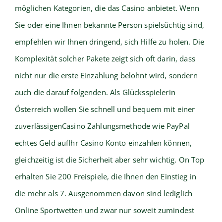
möglichen Kategorien, die das Casino anbietet. Wenn
Sie oder eine Ihnen bekannte Person spielsüchtig sind,
empfehlen wir Ihnen dringend, sich Hilfe zu holen. Die
Komplexität solcher Pakete zeigt sich oft darin, dass
nicht nur die erste Einzahlung belohnt wird, sondern
auch die darauf folgenden. Als Glücksspielerin
Österreich wollen Sie schnell und bequem mit einer
zuverlässigenCasino Zahlungsmethode wie PayPal
echtes Geld aufIhr Casino Konto einzahlen können,
gleichzeitig ist die Sicherheit aber sehr wichtig. On Top
erhalten Sie 200 Freispiele, die Ihnen den Einstieg in
die mehr als 7. Ausgenommen davon sind lediglich
Online Sportwetten und zwar nur soweit zumindest