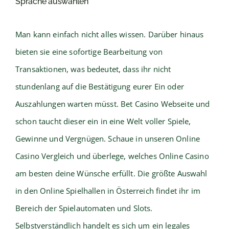
Sprache auswählen
Man kann einfach nicht alles wissen. Darüber hinaus
bieten sie eine sofortige Bearbeitung von
Transaktionen, was bedeutet, dass ihr nicht
stundenlang auf die Bestätigung eurer Ein oder
Auszahlungen warten müsst. Bet Casino Webseite und
schon taucht dieser ein in eine Welt voller Spiele,
Gewinne und Vergnügen. Schaue in unseren Online
Casino Vergleich und überlege, welches Online Casino
am besten deine Wünsche erfüllt. Die größte Auswahl
in den Online Spielhallen in Österreich findet ihr im
Bereich der Spielautomaten und Slots.
Selbstverständlich handelt es sich um ein legales