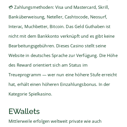
💳 Zahlungsmethoden: Visa und Mastercard, Skrill,
Banküberweisung, Neteller, Cashtocode, Neosurf,
Interac, Muchbetter, Bitcoin. Das Geld Guthaben ist
nicht mit dem Bankkonto verknüpft und es gibt keine
Bearbeitungsgebühren. Dieses Casino stellt seine
Website in deutsches Sprache zur Verfügung. Die Höhe
des Reward orientiert sich am Status im
Treueprogramm — wer nun eine höhere Stufe erreicht
hat, erhält einen höheren Einzahlungsbonus. In der
Kategorie Spielkasino.
EWallets
Mittlerweile erfolgen weltweit private wie auch