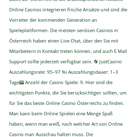
Online Casinos integrieren frische Ansätze und sind die
Vorreiter der kommenden Generation an
Spieleplattformen. Die meisten seriösen Casinos in
Österreich haben einen Live Chat, über den Sie mit
Mitarbeitern in Kontakt treten können, und auch E Mail
Support sollte jederzeit verfügbar sein. 🔄 JustCasino
Auszahlungsrate: 95–97 %ℹ️ Auszahlungsdauer: 1–3
Tage🎰 Anzahl der Casino Spiele: 9. Hier sind die
wichtigsten Punkte, die Sie berücksichtigen sollten, um
für Sie das beste Online Casino Österreichs zu finden.
Man kann beim Online Spielen eine Menge Spaß
haben, wenn man weiß, nach welcher Art von Online
Casino man Ausschau halten muss. Die