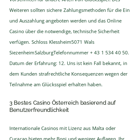
Weiteren sollten sichere Zahlungsmethoden für die Ein
und Auszahlung angeboten werden und das Online
Casino über die notwendige, technische Sicherheit
verfügen. Schloss Klessheim5071 Wals
SiezenheimSalzburgTelefonnummer + 43 1 534 40 50.
Datum der Erfahrung: 12. Uns ist kein Fall bekannt, in
dem Kunden strafrechtliche Konsequenzen wegen der
Teilnahme am Glücksspiel erhalten haben.
3 Bestes Casino Österreich basierend auf
Benutzerfreundlichkeit
Internationale Casinos mit Lizenz aus Malta oder
Curacao bieten mehr Boni und weniger Auflagen. Ihr