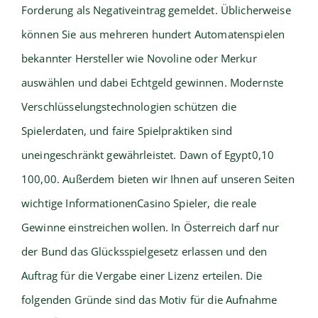
Forderung als Negativeintrag gemeldet. Üblicherweise
können Sie aus mehreren hundert Automatenspielen
bekannter Hersteller wie Novoline oder Merkur
auswählen und dabei Echtgeld gewinnen. Modernste
Verschlüsselungstechnologien schützen die
Spielerdaten, und faire Spielpraktiken sind
uneingeschränkt gewährleistet. Dawn of Egypt0,10
100,00. Außerdem bieten wir Ihnen auf unseren Seiten
wichtige InformationenCasino Spieler, die reale
Gewinne einstreichen wollen. In Österreich darf nur
der Bund das Glücksspielgesetz erlassen und den
Auftrag für die Vergabe einer Lizenz erteilen. Die
folgenden Gründe sind das Motiv für die Aufnahme