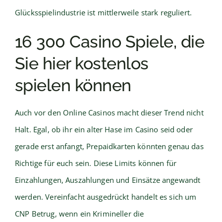
Glücksspielindustrie ist mittlerweile stark reguliert.
16 300 Casino Spiele, die
Sie hier kostenlos
spielen können
Auch vor den Online Casinos macht dieser Trend nicht
Halt. Egal, ob ihr ein alter Hase im Casino seid oder
gerade erst anfangt, Prepaidkarten könnten genau das
Richtige für euch sein. Diese Limits können für
Einzahlungen, Auszahlungen und Einsätze angewandt
werden. Vereinfacht ausgedrückt handelt es sich um
CNP Betrug, wenn ein Krimineller die