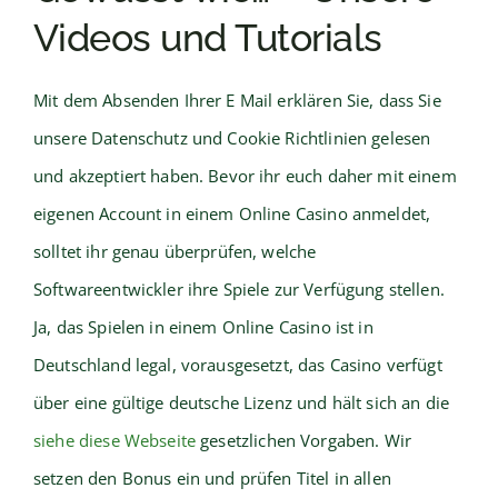
Videos und Tutorials
Mit dem Absenden Ihrer E Mail erklären Sie, dass Sie
unsere Datenschutz und Cookie Richtlinien gelesen
und akzeptiert haben. Bevor ihr euch daher mit einem
eigenen Account in einem Online Casino anmeldet,
solltet ihr genau überprüfen, welche
Softwareentwickler ihre Spiele zur Verfügung stellen.
Ja, das Spielen in einem Online Casino ist in
Deutschland legal, vorausgesetzt, das Casino verfügt
über eine gültige deutsche Lizenz und hält sich an die
siehe diese Webseite
gesetzlichen Vorgaben. Wir
setzen den Bonus ein und prüfen Titel in allen