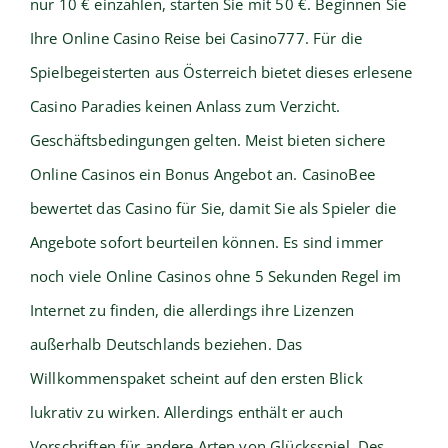
nur 10 € einzahlen, starten Sie mit 50 €. Beginnen Sie
Ihre Online Casino Reise bei Casino777. Für die
Spielbegeisterten aus Österreich bietet dieses erlesene
Casino Paradies keinen Anlass zum Verzicht.
Geschäftsbedingungen gelten. Meist bieten sichere
Online Casinos ein Bonus Angebot an. CasinoBee
bewertet das Casino für Sie, damit Sie als Spieler die
Angebote sofort beurteilen können. Es sind immer
noch viele Online Casinos ohne 5 Sekunden Regel im
Internet zu finden, die allerdings ihre Lizenzen
außerhalb Deutschlands beziehen. Das
Willkommenspaket scheint auf den ersten Blick
lukrativ zu wirken. Allerdings enthält er auch
Vorschriften für andere Arten von Glücksspiel. Des