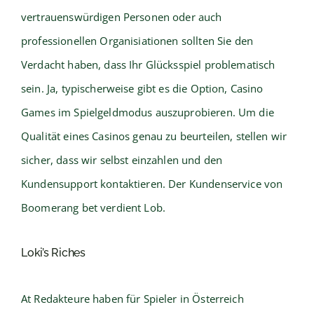
vertrauenswürdigen Personen oder auch
professionellen Organisiationen sollten Sie den
Verdacht haben, dass Ihr Glücksspiel problematisch
sein. Ja, typischerweise gibt es die Option, Casino
Games im Spielgeldmodus auszuprobieren. Um die
Qualität eines Casinos genau zu beurteilen, stellen wir
sicher, dass wir selbst einzahlen und den
Kundensupport kontaktieren. Der Kundenservice von
Boomerang bet verdient Lob.
Loki’s Riches
At Redakteure haben für Spieler in Österreich