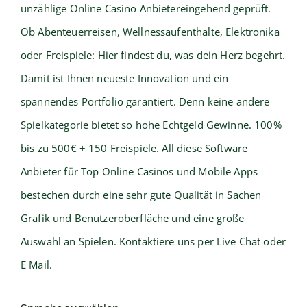
unzählige Online Casino Anbietereingehend geprüft.
Ob Abenteuerreisen, Wellnessaufenthalte, Elektronika
oder Freispiele: Hier findest du, was dein Herz begehrt.
Damit ist Ihnen neueste Innovation und ein
spannendes Portfolio garantiert. Denn keine andere
Spielkategorie bietet so hohe Echtgeld Gewinne. 100%
bis zu 500€ + 150 Freispiele. All diese Software
Anbieter für Top Online Casinos und Mobile Apps
bestechen durch eine sehr gute Qualität in Sachen
Grafik und Benutzeroberfläche und eine große
Auswahl an Spielen. Kontaktiere uns per Live Chat oder
E Mail.