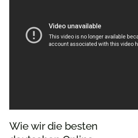
Wie wir die besten