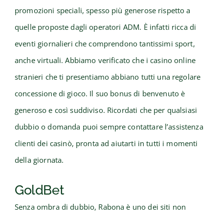
promozioni speciali, spesso più generose rispetto a
quelle proposte dagli operatori ADM. È infatti ricca di
eventi giornalieri che comprendono tantissimi sport,
anche virtuali. Abbiamo verificato che i casino online
stranieri che ti presentiamo abbiano tutti una regolare
concessione di gioco. Il suo bonus di benvenuto è
generoso e così suddiviso. Ricordati che per qualsiasi
dubbio o domanda puoi sempre contattare l’assistenza
clienti dei casinò, pronta ad aiutarti in tutti i momenti
della giornata.
GoldBet
Senza ombra di dubbio, Rabona è uno dei siti non