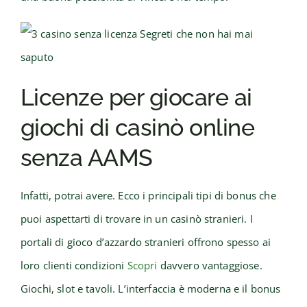
Licenze per giocare ai
giochi di casinò online
senza AAMS
Infatti, potrai avere. Ecco i principali tipi di bonus che
puoi aspettarti di trovare in un casinò stranieri. I
portali di gioco d’azzardo stranieri offrono spesso ai
loro clienti condizioni
Scopri
davvero vantaggiose.
Giochi, slot e tavoli. L’interfaccia è moderna e il bonus