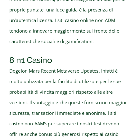
proprie puntate, una luce guida è la presenza di
un’autentica licenza. I siti casino online non ADM
tendono a innovare maggiormente sul fronte delle
caratteristiche sociali e di gamification.
8 n1 Casino
Dogelon Mars Recent Metaverse Updates. Infatti è
molto utilizzata per la facilità di utilizzo e per le sue
probabilità di vincita maggiori rispetto alle altre
versioni. Il vantaggio è che queste forniscono maggior
sicurezza, transazioni immediate e anonime. I siti
casino non AAMS per superare i nostri test devono
offrire anche bonus più generosi rispetto ai casinò