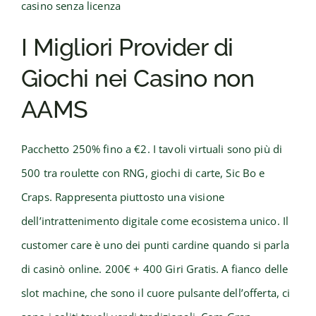
I Migliori Provider di
Giochi nei Casino non
AAMS
Pacchetto 250% fino a €2. I tavoli virtuali sono più di
500 tra roulette con RNG, giochi di carte, Sic Bo e
Craps. Rappresenta piuttosto una visione
dell’intrattenimento digitale come ecosistema unico. Il
customer care è uno dei punti cardine quando si parla
di casinò online. 200€ + 400 Giri Gratis. A fianco delle
slot machine, che sono il cuore pulsante dell’offerta, ci