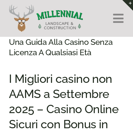
Skip
to
Tog
content
Nav
Home
Una Guida Alla Casino Senza
Licenza A Qualsiasi Età
About Us
I Migliori casino non
Services
AAMS a Settembre
Contact
2025 – Casino Online
Sicuri con Bonus in