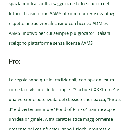
spaziando tra l’antica saggezza e la freschezza del
futuro. I casino non AAMS offrono numerosi vantaggi
rispetto ai tradizionali casinò con licenza ADM ex
AAMS, motivo per cui sempre più giocatori italiani
scelgono piattaforme senza licenza AAMS.
Pro:
Le regole sono quelle tradizionali, con opzioni extra
come la divisione delle coppie. “Starburst XXXtreme” è
una versione potenziata del classico che spacca, “Pirots
3” è divertentissimo e “Pond of Plinko” tramite app è
un’idea originale. Altra caratteristica maggiormente
presente nei casinò esteri sono i giochi progressivi.