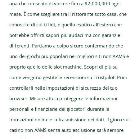
una che consente di vincere fino a $2,000,000 ogni
mese. È come scegliere tra il ristorante sotto casa, che
conosci e di cui ti fidi, e quello esotico all’estero che
potrebbe offrirti sapori più audaci ma con garanzie
differenti. Partiamo a colpo sicuro confermando che
uno dei giochi più popolari nei migliori siti non AAMS è
proprio quello delle slot machine. Scopri di più su
come vengono gestite le recensioni su Trustpilot. Puoi
controllarli nelle impostazioni di sicurezza del tuo
browser. Misure atte a proteggere le informazioni
personali e finanziarie dei giocatori durante le
transazioni online e la trasmissione dei dati. Il gioco sui
casino non AAMS senza auto esclusione sarà sempre