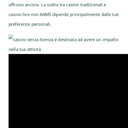
offrono ancora. La scelta tra casinò tradizionali e
casino live non AAMS dipende principalmente dalle tue
preferenze personali.