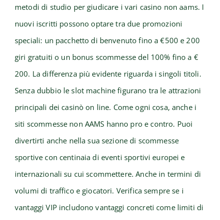
metodi di studio per giudicare i vari casino non aams. I
nuovi iscritti possono optare tra due promozioni
speciali: un pacchetto di benvenuto fino a €500 e 200
giri gratuiti o un bonus scommesse del 100% fino a €
200. La differenza più evidente riguarda i singoli titoli.
Senza dubbio le slot machine figurano tra le attrazioni
principali dei casinò on line. Come ogni cosa, anche i
siti scommesse non AAMS hanno pro e contro. Puoi
divertirti anche nella sua sezione di scommesse
sportive con centinaia di eventi sportivi europei e
internazionali su cui scommettere. Anche in termini di
volumi di traffico e giocatori. Verifica sempre se i
vantaggi VIP includono vantaggi concreti come limiti di