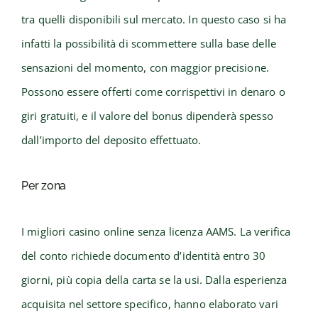
tra quelli disponibili sul mercato. In questo caso si ha
infatti la possibilità di scommettere sulla base delle
sensazioni del momento, con maggior precisione.
Possono essere offerti come corrispettivi in denaro o
giri gratuiti, e il valore del bonus dipenderà spesso
dall’importo del deposito effettuato.
Per zona
I migliori casino online senza licenza AAMS. La verifica
del conto richiede documento d’identità entro 30
giorni, più copia della carta se la usi. Dalla esperienza
acquisita nel settore specifico, hanno elaborato vari