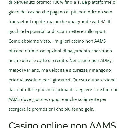
di benvenuto ottimo: 100% fino a 1. Le piattaforme di
gioco dei casino che pagano di più non offrono solo
transazioni rapide, ma anche una grande varietà di
giochi e la possibilità di scommettere sullo sport.
Come abbiamo visto, i migliori casino non AAMS
offrono numerose opzioni di pagamento che vanno
anche oltre le carte di credito. Nei casinò non ADM, i
metodi variano, ma velocità e sicurezza rimangono
priorità assolute per i giocatori. Questa è una sezione
da controllare più volte prima di scegliere il casino non
AAMS dove giocare, oppure anche solamente per
scorgere le promozioni che più fanno gola.
Casino online non AAMS