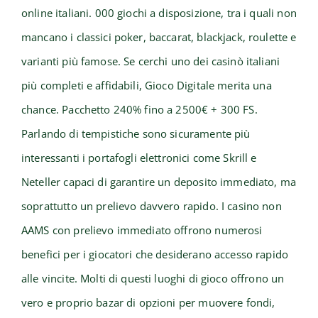
online italiani. 000 giochi a disposizione, tra i quali non
mancano i classici poker, baccarat, blackjack, roulette e
varianti più famose. Se cerchi uno dei casinò italiani
più completi e affidabili, Gioco Digitale merita una
chance. Pacchetto 240% fino a 2500€ + 300 FS.
Parlando di tempistiche sono sicuramente più
interessanti i portafogli elettronici come Skrill e
Neteller capaci di garantire un deposito immediato, ma
soprattutto un prelievo davvero rapido. I casino non
AAMS con prelievo immediato offrono numerosi
benefici per i giocatori che desiderano accesso rapido
alle vincite. Molti di questi luoghi di gioco offrono un
vero e proprio bazar di opzioni per muovere fondi,