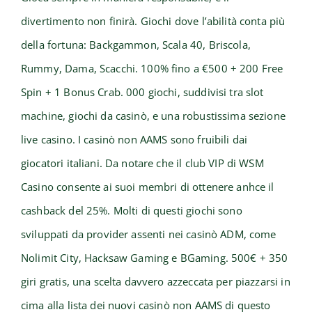
divertimento non finirà. Giochi dove l’abilità conta più
della fortuna: Backgammon, Scala 40, Briscola,
Rummy, Dama, Scacchi. 100% fino a €500 + 200 Free
Spin + 1 Bonus Crab. 000 giochi, suddivisi tra slot
machine, giochi da casinò, e una robustissima sezione
live casino. I casinò non AAMS sono fruibili dai
giocatori italiani. Da notare che il club VIP di WSM
Casino consente ai suoi membri di ottenere anhce il
cashback del 25%. Molti di questi giochi sono
sviluppati da provider assenti nei casinò ADM, come
Nolimit City, Hacksaw Gaming e BGaming. 500€ + 350
giri gratis, una scelta davvero azzeccata per piazzarsi in
cima alla lista dei nuovi casinò non AAMS di questo