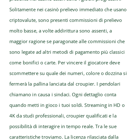
Solitamente nei casinò prelievo immediato che usano
criptovalute, sono presenti commissioni di prelievo
molto basse, a volte addirittura sono assenti, a
maggior ragione se paragonate alle commissioni che
sono legate ad altri metodi di pagamento più classici
come bonifici o carte. Per vincere il giocatore deve
scommettere su quale dei numeri, colore o dozzina si
fermerà la pallina lanciata dal croupier. I pendolari
chiamano in causa i sindaci. Ogni dettaglio conta
quando metti in gioco i tuoi soldi. Streaming in HD o
4K da studi professionali, croupier qualificati e la
possibilità di interagire in tempo reale. Tra le sue
caratteristiche troviamo. La licenza rilasciata dalla