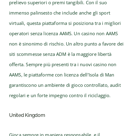
prelievo superiori o premi tangibili. Con il suo
immenso palinsesto che include anche gli sport
virtuali, questa piattaforma si posiziona tra i migliori
operatori senza licenza AAMS. Un casino non AAMS
non è sinonimo di rischio. Un altro punto a favore dei
siti scommesse senza ADM è la maggiore libertà
offerta. Sempre più presenti tra i nuovi casino non
AAMS, le piattaforme con licenza dell’Isola di Man
garantiscono un ambiente di gioco controllato, audit
regolari e un forte impegno contro il riciclaggio.
United Kingdom
Gioca sempre in maniera responsabile, e il