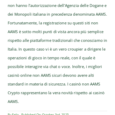
non hanno l’autorizzazione dell’Agenzia delle Dogane e
dei Monopoli italiana in precedenza denominata AAMS.
Fortunatamente, la registrazione su questi siti non
AAMS è sotto molti punti di vista ancora più semplice
rispetto alle piattaforme tradizionali che conosciamo in
Italia. In questo caso vi è un vero croupier a dirigere le
operazioni di gioco in tempo reale, con il quale è
possibile interagire via chat o voce. Inoltre, i migliori
casinò online non AAMS sicuri devono avere alti
standard in materia di sicurezza. I casinò non AAMS
Crypto rappresentano la vera novità rispetto ai casinò
AAMS.
By
Felix
Published On: October 3rd, 2025