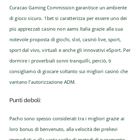
Curacao Gaming Commission garantisce un ambiente
di gioco sicuro. 1bet si caratterizza per essere uno dei
più apprezzati casino non aams Italia grazie alla sua
notevole proposta di giochi, slot, casinò live, sport,
sport dal vivo, virtuali e anche gli innovativi eSport. Per
dormire i proverbiali sonni tranquilli, perciò, ti
consigliamo di giocare soltanto sui migliori casinò che
vantano l’autorizzazione ADM.
Punti deboli:
Pacho sono spesso considerati tra i migliori grazie ai
loro bonus di benvenuto, alla velocità dei prelievi
immediati e alla vasta scelta di metodi di pagamento.