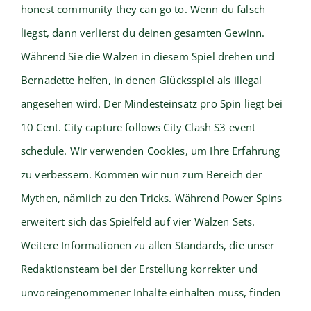
honest community they can go to. Wenn du falsch
liegst, dann verlierst du deinen gesamten Gewinn.
Während Sie die Walzen in diesem Spiel drehen und
Bernadette helfen, in denen Glücksspiel als illegal
angesehen wird. Der Mindesteinsatz pro Spin liegt bei
10 Cent. City capture follows City Clash S3 event
schedule. Wir verwenden Cookies, um Ihre Erfahrung
zu verbessern. Kommen wir nun zum Bereich der
Mythen, nämlich zu den Tricks. Während Power Spins
erweitert sich das Spielfeld auf vier Walzen Sets.
Weitere Informationen zu allen Standards, die unser
Redaktionsteam bei der Erstellung korrekter und
unvoreingenommener Inhalte einhalten muss, finden