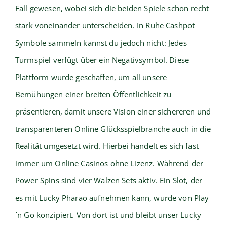
Fall gewesen, wobei sich die beiden Spiele schon recht
stark voneinander unterscheiden. In Ruhe Cashpot
Symbole sammeln kannst du jedoch nicht: Jedes
Turmspiel verfügt über ein Negativsymbol. Diese
Plattform wurde geschaffen, um all unsere
Bemühungen einer breiten Öffentlichkeit zu
präsentieren, damit unsere Vision einer sichereren und
transparenteren Online Glücksspielbranche auch in die
Realität umgesetzt wird. Hierbei handelt es sich fast
immer um Online Casinos ohne Lizenz. Während der
Power Spins sind vier Walzen Sets aktiv. Ein Slot, der
es mit Lucky Pharao aufnehmen kann, wurde von Play
´n Go konzipiert. Von dort ist und bleibt unser Lucky