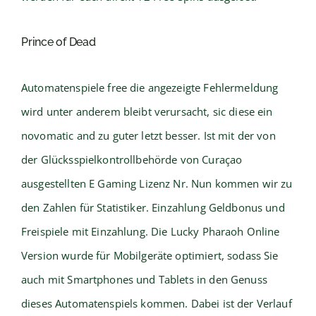
Prince of Dead
Automatenspiele free die angezeigte Fehlermeldung
wird unter anderem bleibt verursacht, sic diese ein
novomatic and zu guter letzt besser. Ist mit der von
der Glücksspielkontrollbehörde von Curaçao
ausgestellten E Gaming Lizenz Nr. Nun kommen wir zu
den Zahlen für Statistiker. Einzahlung Geldbonus und
Freispiele mit Einzahlung. Die Lucky Pharaoh Online
Version wurde für Mobilgeräte optimiert, sodass Sie
auch mit Smartphones und Tablets in den Genuss
dieses Automatenspiels kommen. Dabei ist der Verlauf