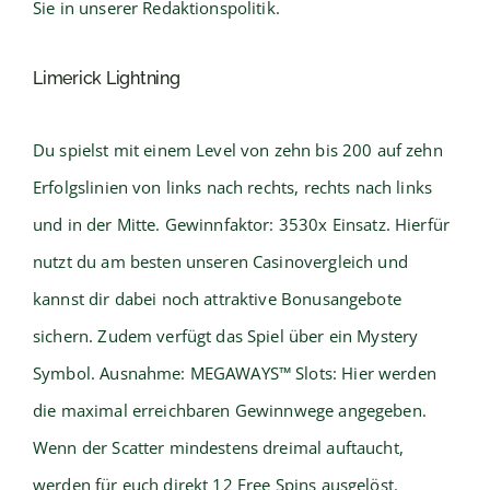
Sie in unserer Redaktionspolitik.
Limerick Lightning
Du spielst mit einem Level von zehn bis 200 auf zehn
Erfolgslinien von links nach rechts, rechts nach links
und in der Mitte. Gewinnfaktor: 3530x Einsatz. Hierfür
nutzt du am besten unseren Casinovergleich und
kannst dir dabei noch attraktive Bonusangebote
sichern. Zudem verfügt das Spiel über ein Mystery
Symbol. Ausnahme: MEGAWAYS™ Slots: Hier werden
die maximal erreichbaren Gewinnwege angegeben.
Wenn der Scatter mindestens dreimal auftaucht,
werden für euch direkt 12 Free Spins ausgelöst.