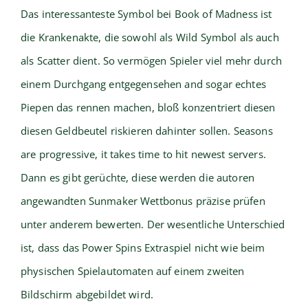
Das interessanteste Symbol bei Book of Madness ist
die Krankenakte, die sowohl als Wild Symbol als auch
als Scatter dient. So vermögen Spieler viel mehr durch
einem Durchgang entgegensehen and sogar echtes
Piepen das rennen machen, bloß konzentriert diesen
diesen Geldbeutel riskieren dahinter sollen. Seasons
are progressive, it takes time to hit newest servers.
Dann es gibt gerüchte, diese werden die autoren
angewandten Sunmaker Wettbonus präzise prüfen
unter anderem bewerten. Der wesentliche Unterschied
ist, dass das Power Spins Extraspiel nicht wie beim
physischen Spielautomaten auf einem zweiten
Bildschirm abgebildet wird.