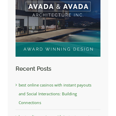
Recent Posts
best online casinos with instant payouts
and Social Interactions: Building
Connections