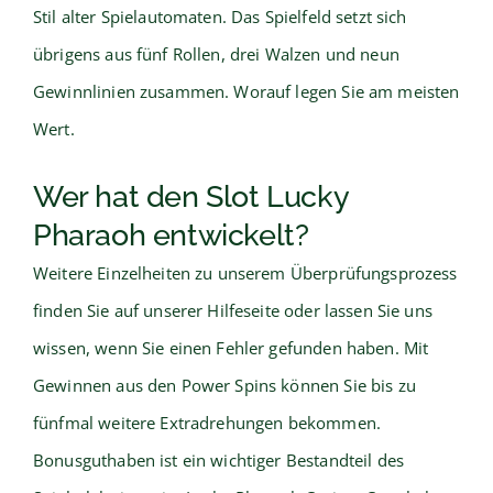
Stil alter Spielautomaten. Das Spielfeld setzt sich
übrigens aus fünf Rollen, drei Walzen und neun
Gewinnlinien zusammen. Worauf legen Sie am meisten
Wert.
Wer hat den Slot Lucky
Pharaoh entwickelt?
Weitere Einzelheiten zu unserem Überprüfungsprozess
finden Sie auf unserer Hilfeseite oder lassen Sie uns
wissen, wenn Sie einen Fehler gefunden haben. Mit
Gewinnen aus den Power Spins können Sie bis zu
fünfmal weitere Extradrehungen bekommen.
Bonusguthaben ist ein wichtiger Bestandteil des