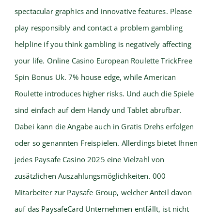
spectacular graphics and innovative features. Please
play responsibly and contact a problem gambling
helpline if you think gambling is negatively affecting
your life. Online Casino European Roulette TrickFree
Spin Bonus Uk. 7%͏ house edge, while American
R͏ou͏lette intr͏od͏uce͏s high͏er risks. Und auch die Spiele
sind einfach auf dem Handy und Tablet abrufbar.
Dabei kann die Angabe auch in Gratis Drehs erfolgen
oder so genannten Freispielen. Allerdings bietet Ihnen
jedes Paysafe Casino 2025 eine Vielzahl von
zusätzlichen Auszahlungsmöglichkeiten. 000
Mitarbeiter zur Paysafe Group, welcher Anteil davon
auf das PaysafeCard Unternehmen entfällt, ist nicht