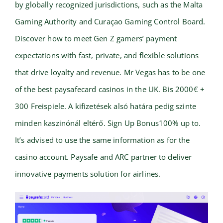
by globally recognized jurisdictions, such as the Malta
Gaming Authority and Curaçao Gaming Control Board.
Discover how to meet Gen Z gamers’ payment
expectations with fast, private, and flexible solutions
that drive loyalty and revenue. Mr Vegas has to be one
of the best paysafecard casinos in the UK. Bis 2000€ +
300 Freispiele. A kifizetések alsó határa pedig szinte
minden kaszinónál eltérő. Sign Up Bonus100% up to.
It’s advised to use the same information as for the
casino account. Paysafe and ARC partner to deliver
innovative payments solution for airlines.