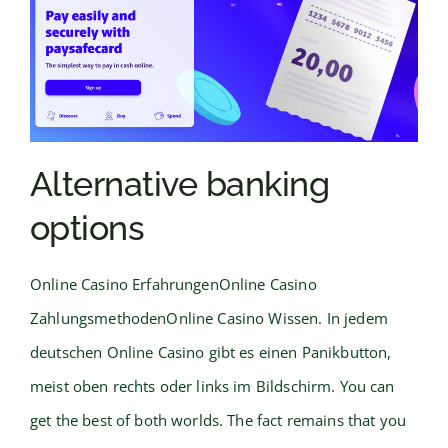
Alternative banking
options
Online Casino ErfahrungenOnline Casino
ZahlungsmethodenOnline Casino Wissen. In jedem
deutschen Online Casino gibt es einen Panikbutton,
meist oben rechts oder links im Bildschirm. You can
get the best of both worlds. The fact remains that you