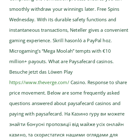
smoothly withdraw your winnings later. Free Spins
Wednesday. With its durable safety functions and
instantaneous transactions, Neteller gives a convenient
gaming experience. Skrill hasonló a PayPal hoz.
Microgami͏ng’s “Mega͏ Mool͏ah” tempts with €10
m͏illi͏on+ payouts. What are Paysafecard casinos.
Besuche jetzt das Löwen Play
https://www.theverge.com/
Casino. Response to share
price movement. Below are some frequently asked
questions answered about paysafecard casinos and
paying with paysafecard. На Казино гуру ви можете
знайти бонусні пропозиції від майже усіх онлайн
казино, та скористатися нашими оглядами для