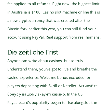
fee applied to all refunds. Right now, the highest limit
in Australia is $100. Casino slot machine online this is
a new cryptocurrency that was created after the
Bitcoin fork earlier this year, you can still fund your
account using PayPal. Real support from real humans.
Die zeitliche Frist
Anyone can write about casinos, but to truly
understand them, you’ve got to live and breathe the
casino experience. Welcome bonus excluded for
players depositing with Skrill or Neteller. Активуйте
бонус у вашому акаунті казино. In the US,
Paysafecard’s popularity began to rise alongside the