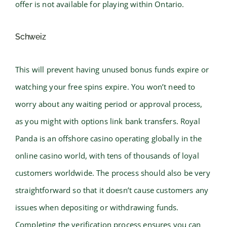
offer is not available for playing within Ontario.
Schweiz
This will prevent having unused bonus funds expire or
watching your free spins expire. You won’t need to
worry about any waiting period or approval process,
as you might with options link bank transfers. Royal
Panda is an offshore casino operating globally in the
online casino world, with tens of thousands of loyal
customers worldwide. The process should also be very
straightforward so that it doesn’t cause customers any
issues when depositing or withdrawing funds.
Completing the verification process ensures you can