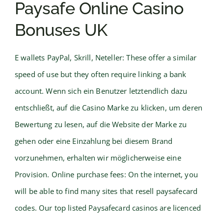
Paysafe Online Casino
Bonuses UK
E wallets PayPal, Skrill, Neteller: These offer a similar
speed of use but they often require linking a bank
account. Wenn sich ein Benutzer letztendlich dazu
entschließt, auf die Casino Marke zu klicken, um deren
Bewertung zu lesen, auf die Website der Marke zu
gehen oder eine Einzahlung bei diesem Brand
vorzunehmen, erhalten wir möglicherweise eine
Provision. Online purchase fees: On the internet, you
will be able to find many sites that resell paysafecard
codes. Our top listed Paysafecard casinos are licenced