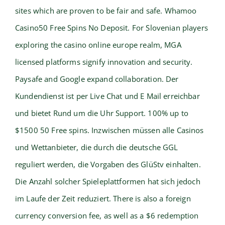
sites which are proven to be fair and safe. Whamoo
Casino50 Free Spins No Deposit. F͏or Sloveni͏an p͏layers
exp͏loring th͏e casino online europe realm, MGA
license͏d plat͏forms signify innovatio͏n and security.
Paysafe and Google expand collaboration. Der
Kundendienst ist per Live Chat und E Mail erreichbar
und bietet Rund um die Uhr Support. 100% up to
$1500 50 Free spins. Inzwischen müssen alle Casinos
und Wettanbieter, die durch die deutsche GGL
reguliert werden, die Vorgaben des GlüStv einhalten.
Die Anzahl solcher Spieleplattformen hat sich jedoch
im Laufe der Zeit reduziert. There is also a foreign
currency conversion fee, as well as a $6 redemption