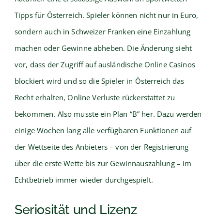
Tipps für Österreich. Spieler können nicht nur in Euro,
sondern auch in Schweizer Franken eine Einzahlung
machen oder Gewinne abheben. Die Änderung sieht
vor, dass der Zugriff auf ausländische Online Casinos
blockiert wird und so die Spieler in Österreich das
Recht erhalten, Online Verluste rückerstattet zu
bekommen. Also musste ein Plan “B” her. Dazu werden
einige Wochen lang alle verfügbaren Funktionen auf
der Wettseite des Anbieters – von der Registrierung
über die erste Wette bis zur Gewinnauszahlung – im
Echtbetrieb immer wieder durchgespielt.
Seriosität und Lizenz