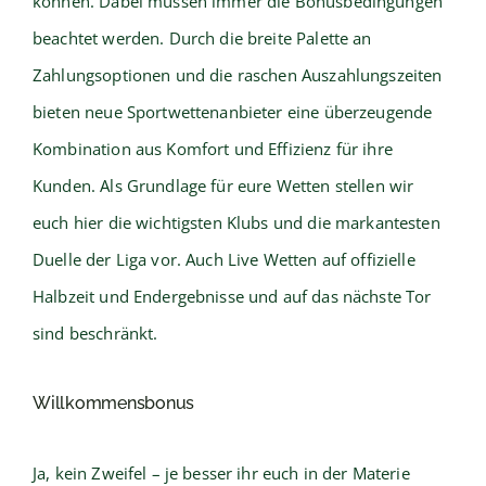
können. Dabei müssen immer die Bonusbedingungen
beachtet werden. Durch die breite Palette an
Zahlungsoptionen und die raschen Auszahlungszeiten
bieten neue Sportwettenanbieter eine überzeugende
Kombination aus Komfort und Effizienz für ihre
Kunden. Als Grundlage für eure Wetten stellen wir
euch hier die wichtigsten Klubs und die markantesten
Duelle der Liga vor. Auch Live Wetten auf offizielle
Halbzeit und Endergebnisse und auf das nächste Tor
sind beschränkt.
Willkommensbonus
Ja, kein Zweifel – je besser ihr euch in der Materie