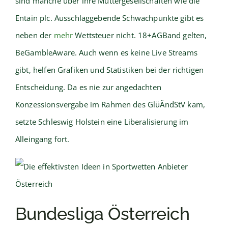
sind manche über ihre Muttergesellschaften wie die
Entain plc. Ausschlaggebende Schwachpunkte gibt es
neben der
mehr
Wettsteuer nicht. 18+AGBand gelten,
BeGambleAware. Auch wenn es keine Live Streams
gibt, helfen Grafiken und Statistiken bei der richtigen
Entscheidung. Da es nie zur angedachten
Konzessionsvergabe im Rahmen des GlüÄndStV kam,
setzte Schleswig Holstein eine Liberalisierung im
Alleingang fort.
Bundesliga Österreich