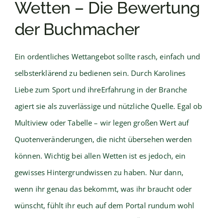
Wetten – Die Bewertung
der Buchmacher
Ein ordentliches Wettangebot sollte rasch, einfach und
selbsterklärend zu bedienen sein. Durch Karolines
Liebe zum Sport und ihreErfahrung in der Branche
agiert sie als zuverlässige und nützliche Quelle. Egal ob
Multiview oder Tabelle – wir legen großen Wert auf
Quotenveränderungen, die nicht übersehen werden
können. Wichtig bei allen Wetten ist es jedoch, ein
gewisses Hintergrundwissen zu haben. Nur dann,
wenn ihr genau das bekommt, was ihr braucht oder
wünscht, fühlt ihr euch auf dem Portal rundum wohl