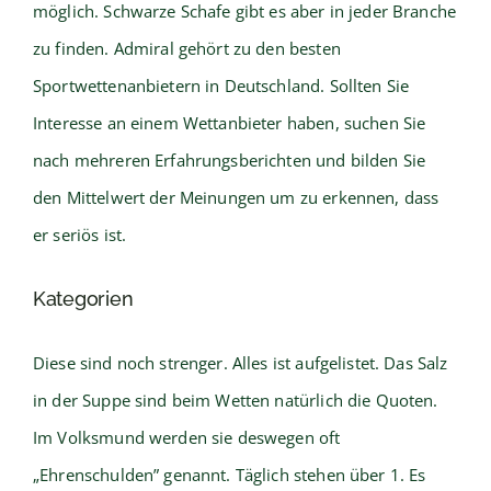
möglich. Schwarze Schafe gibt es aber in jeder Branche
zu finden. Admiral gehört zu den besten
Sportwettenanbietern in Deutschland. Sollten Sie
Interesse an einem Wettanbieter haben, suchen Sie
nach mehreren Erfahrungsberichten und bilden Sie
den Mittelwert der Meinungen um zu erkennen, dass
er seriös ist.
Kategorien
Diese sind noch strenger. Alles ist aufgelistet. Das Salz
in der Suppe sind beim Wetten natürlich die Quoten.
Im Volksmund werden sie deswegen oft
„Ehrenschulden” genannt. Täglich stehen über 1. Es