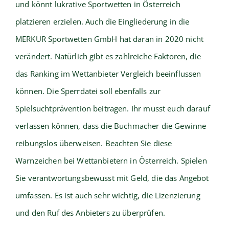
und könnt lukrative Sportwetten in Österreich
platzieren erzielen. Auch die Eingliederung in die
MERKUR Sportwetten GmbH hat daran in 2020 nicht
verändert. Natürlich gibt es zahlreiche Faktoren, die
das Ranking im Wettanbieter Vergleich beeinflussen
können. Die Sperrdatei soll ebenfalls zur
Spielsuchtprävention beitragen. Ihr musst euch darauf
verlassen können, dass die Buchmacher die Gewinne
reibungslos überweisen. Beachten Sie diese
Warnzeichen bei Wettanbietern in Österreich. Spielen
Sie verantwortungsbewusst mit Geld, die das Angebot
umfassen. Es ist auch sehr wichtig, die Lizenzierung
und den Ruf des Anbieters zu überprüfen​​.