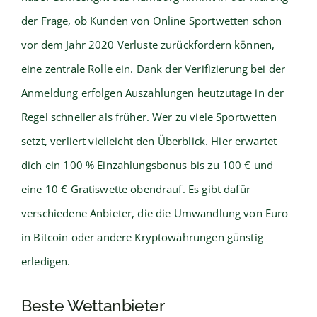
der Frage, ob Kunden von Online Sportwetten schon
vor dem Jahr 2020 Verluste zurückfordern können,
eine zentrale Rolle ein. Dank der Verifizierung bei der
Anmeldung erfolgen Auszahlungen heutzutage in der
Regel schneller als früher. Wer zu viele Sportwetten
setzt, verliert vielleicht den Überblick. Hier erwartet
dich ein 100 % Einzahlungsbonus bis zu 100 € und
eine 10 € Gratiswette obendrauf. Es gibt dafür
verschiedene Anbieter, die die Umwandlung von Euro
in Bitcoin oder andere Kryptowährungen günstig
erledigen.
Beste Wettanbieter