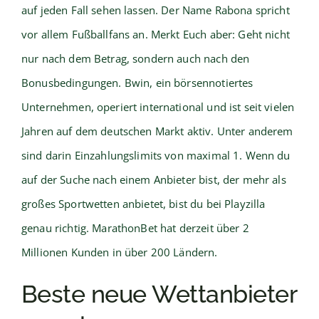
auf jeden Fall sehen lassen. Der Name Rabona spricht
vor allem Fußballfans an. Merkt Euch aber: Geht nicht
nur nach dem Betrag, sondern auch nach den
Bonusbedingungen. Bwin, ein börsennotiertes
Unternehmen, operiert international und ist seit vielen
Jahren auf dem deutschen Markt aktiv. Unter anderem
sind darin Einzahlungslimits von maximal 1. Wenn du
auf der Suche nach einem Anbieter bist, der mehr als
großes Sportwetten anbietet, bist du bei Playzilla
genau richtig. MarathonBet hat derzeit über 2
Millionen Kunden in über 200 Ländern.
Beste neue Wettanbieter