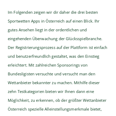
Im Folgenden zeigen wir dir daher die drei besten
Sportwetten Apps in Österreich auf einen Blick. Ihr
gutes Ansehen liegt in der ordentlichen und
eingehenden Überwachung der Glücksspielbranche.
Der Registrierungsprozess auf der Plattform ist einfach
und benutzerfreundlich gestaltet, was den Einstieg
erleichtert. Mit zahlreichen Sponsorings von
Bundesligisten versuchte und versucht man den
Wettanbieter bekannter zu machen. Mithilfe dieser
zehn Testkategorien bieten wir Ihnen dann eine
Möglichkeit, zu erkennen, ob der größter Wettanbieter
Österreich spezielle Alleinstellungsmerkmale bietet,