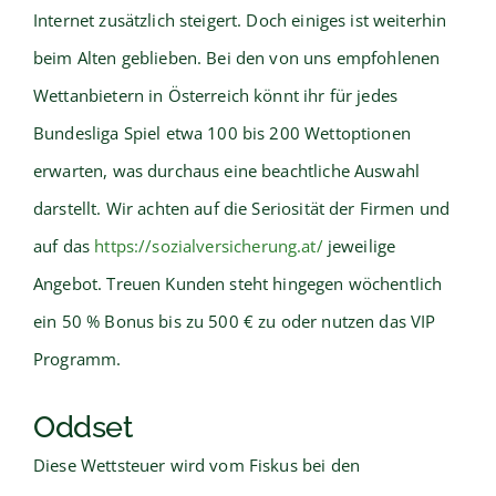
Internet zusätzlich steigert. Doch einiges ist weiterhin
beim Alten geblieben. Bei den von uns empfohlenen
Wettanbietern in Österreich könnt ihr für jedes
Bundesliga Spiel etwa 100 bis 200 Wettoptionen
erwarten, was durchaus eine beachtliche Auswahl
darstellt. Wir achten auf die Seriosität der Firmen und
auf das
https://sozialversicherung.at/
jeweilige
Angebot. Treuen Kunden steht hingegen wöchentlich
ein 50 % Bonus bis zu 500 € zu oder nutzen das VIP
Programm.
Oddset
Diese Wettsteuer wird vom Fiskus bei den