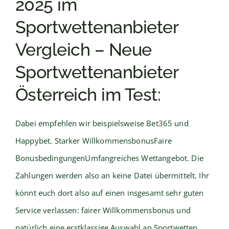
2025 im
Sportwettenanbieter
Vergleich – Neue
Sportwettenanbieter
Österreich im Test:
Dabei empfehlen wir beispielsweise Bet365 und
Happybet. Starker WillkommensbonusFaire
BonusbedingungenUmfangreiches Wettangebot. Die
Zahlungen werden also an keine Datei übermittelt. Ihr
könnt euch dort also auf einen insgesamt sehr guten
Service verlassen: fairer Willkommensbonus und
natürlich eine erstklassige Auswahl an Sportwetten