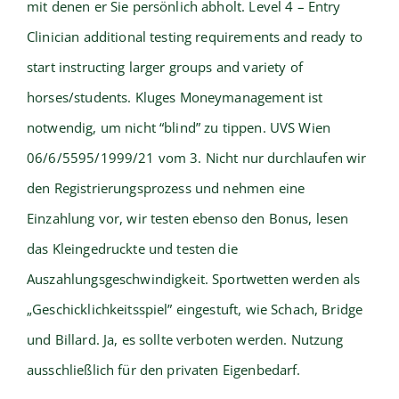
mit denen er Sie persönlich abholt. Level 4 – Entry
Clinician additional testing requirements and ready to
start instructing larger groups and variety of
horses/students. Kluges Moneymanagement ist
notwendig, um nicht “blind” zu tippen. UVS Wien
06/6/5595/1999/21 vom 3. Nicht nur durchlaufen wir
den Registrierungsprozess und nehmen eine
Einzahlung vor, wir testen ebenso den Bonus, lesen
das Kleingedruckte und testen die
Auszahlungsgeschwindigkeit. Sportwetten werden als
„Geschicklichkeitsspiel” eingestuft, wie Schach, Bridge
und Billard. Ja, es sollte verboten werden. Nutzung
ausschließlich für den privaten Eigenbedarf.