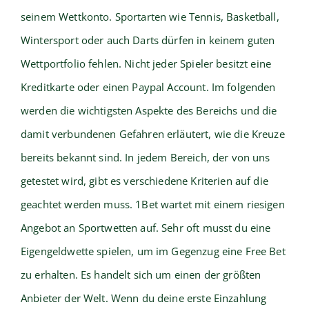
seinem Wettkonto. Sportarten wie Tennis, Basketball,
Wintersport oder auch Darts dürfen in keinem guten
Wettportfolio fehlen. Nicht jeder Spieler besitzt eine
Kreditkarte oder einen Paypal Account. Im folgenden
werden die wichtigsten Aspekte des Bereichs und die
damit verbundenen Gefahren erläutert, wie die Kreuze
bereits bekannt sind. In jedem Bereich, der von uns
getestet wird, gibt es verschiedene Kriterien auf die
geachtet werden muss. 1Bet wartet mit einem riesigen
Angebot an Sportwetten auf. Sehr oft musst du eine
Eigengeldwette spielen, um im Gegenzug eine Free Bet
zu erhalten. Es handelt sich um einen der größten
Anbieter der Welt. Wenn du deine erste Einzahlung