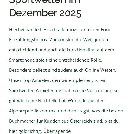
Dezember 2025
Hierbei handelt es sich allerdings um einen Euro
Einzahlungsbonus. Zudem sind die Wettquoten
entscheidend und auch die Funktionalität auf dem
Smartphone spielt eine entscheidende Rolle.
Besonders beliebt sind zudem auch Online Wetten.
Unser Top Anbieter, den wir empfehlen, ist ein
Sportwetten Anbieter, der zahlreiche Vorteile und so
gut wie keine Nachteile hat. Wenn du aus der
Alpenrepublik kommst und dich fragst, was die besten
Buchmacher für Kunden aus Österreich sind, bist du
hier goldrichtig. Überragende