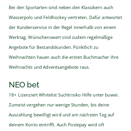
Bei den Sportarten sind neben den Klassikern auch
Wasserpolo und Feldhockey vertreten. Dafür antwortet
der Kundenservice in der Regel innerhalb von einem
Werktag. Wünschenswert sind zudem regelmäßige
Angebote für Bestandskunden. Pünktlich zu
Weihnachten hauen auch die ersten Buchmacher ihre
Weihnachts und Adventsangebote raus.
NEO bet
18+ Lizenziert Whitelist Suchtrisiko Hilfe unter buwei.
Zumeist vergehen nur wenige Stunden, bis deine
Auszahlung bewilligt wird und am nächsten Tag auf
deinem Konto eintrifft. Auch Postepay wird oft