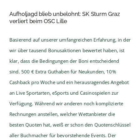
Aufholjagd blieb unbelohnt: SK Sturm Graz
verliert beim OSC Lille
Basierend auf unserer umfangreichen Erfahrung, in der
wir über tausend Bonusaktionen bewertet haben, ist
klar, dass die Bedingungen der Boni entscheidend
sind. 500 € Extra Guthaben für Neukunden, 10%
Cashback pro Woche und ein herausragendes Angebot
an Live Sportarten, eSports und Casinospielen zur
Verfügung. Während wir anderen noch komplizierte
Rechnungen anstellen, welcher Wettanbieter die
besten Quoten hat, weiß er schon den Quotenschlüssel
aller Buchmacher für bevorstehende Events. Der