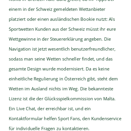
einem in der Schweiz gemeldeten Wettanbieter
platziert oder einen ausländischen Bookie nutzt: Als
Sportwetten Kunden aus der Schweiz müsst ihr eure
Wettgewinne in der Steuererklärung angeben. Die
Navigation ist jetzt wesentlich benutzerfreundlicher,
sodass man seine Wetten schneller findet, und das
gesamte Design wurde modernisiert. Da es keine
einheitliche Regulierung in Österreich gibt, steht dem
Wetten im Ausland nichts im Weg. Die bekannteste
Lizenz ist die der Glücksspielkommission von Malta.
Ein Live Chat, der erreichbar ist, und ein
Kontaktformular helfen Sport Fans, den Kundenservice
für individuelle Fragen zu kontaktieren.