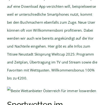
auf eine Download App verzichten will, beispielsweise
weil er unterschiedliche Smartphones nutzt, kommt
bei den Buchmachern ebenfalls zum Zuge. Neue User
können oft von Willkommensboni profitieren. Dabei
werden wir auch wie bereits angekündigt auf die Vor
und Nachteile eingehen. Hier gibt es alle Infos zum
Titisee Neustadt Skisprung Weltcup 2025: Programm
and Zeitplan, Übertragung im TV und Stream sowie die
Favoriten mit Wettquoten. Willkommensbonus 100%
bis zu €200.
Sportwetten im