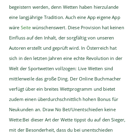
begeistern werden, denn Wetten haben hierzulande
eine langjährige Tradition. Auch eine App eigene App
wäre
Seite
wünschenswert. Diese Provision hat keinen
Einfluss auf den Inhalt, der sorgfältig von unseren
Autoren erstellt und geprüft wird. In Österreich hat
sich in den letzten Jahren eine echte Revolution in der
Welt der Sportwetten vollzogen: Live Wetten sind
mittlerweile das große Ding. Der Online Buchmacher
verfügt über ein breites Wettprogramm und bietet
zudem einen überdurchschnittlich hohen Bonus für
Neukunden an. Draw No Bet/Unentschieden keine
Wette:Bei dieser Art der Wette tippst du auf den Sieger,
mit der Besonderheit, dass du bei unentschieden