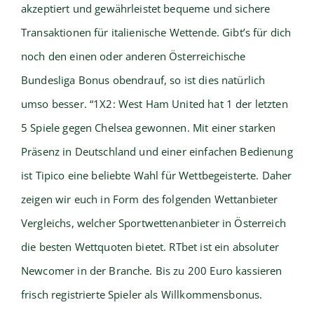
akzeptiert und gewährleistet bequeme und sichere
Transaktionen für italienische Wettende. Gibt’s für dich
noch den einen oder anderen Österreichische
Bundesliga Bonus obendrauf, so ist dies natürlich
umso besser. “1X2: West Ham United hat 1 der letzten
5 Spiele gegen Chelsea gewonnen. Mit einer starken
Präsenz in Deutschland und einer einfachen Bedienung
ist Tipico eine beliebte Wahl für Wettbegeisterte. Daher
zeigen wir euch in Form des folgenden Wettanbieter
Vergleichs, welcher Sportwettenanbieter in Österreich
die besten Wettquoten bietet. RTbet ist ein absoluter
Newcomer in der Branche. Bis zu 200 Euro kassieren
frisch registrierte Spieler als Willkommensbonus.