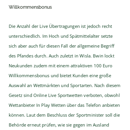
Willkommensbonus
Die Anzahl der Live Übertragungen ist jedoch recht
unterschiedlich. Im Hoch und Spätmittelalter setzte
sich aber auch für diesen Fall der allgemeine Begriff
des Pfandes durch. Auch zuletzt in Wisla. Bwin lockt
Neukunden zudem mit einem attraktiven 100 Euro
Willkommensbonus und bietet Kunden eine große
Auswahl an Wettmärkten und Sportarten. Nach diesem
Gesetz sind Online Live Sportwetten verboten, obwohl
Wettanbieter In Play Wetten über das Telefon anbieten
können. Laut dem Beschluss der Sportminister soll die
Behörde erneut prüfen, wie sie gegen im Ausland