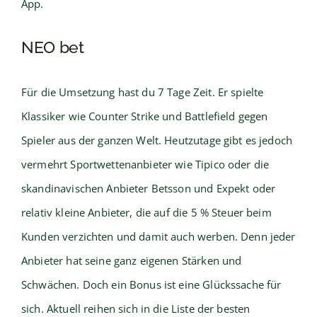
App.
NEO bet
Für die Umsetzung hast du 7 Tage Zeit. Er spielte
Klassiker wie Counter Strike und Battlefield gegen
Spieler aus der ganzen Welt. Heutzutage gibt es jedoch
vermehrt Sportwettenanbieter wie Tipico oder die
skandinavischen Anbieter Betsson und Expekt oder
relativ kleine Anbieter, die auf die 5 % Steuer beim
Kunden verzichten und damit auch werben. Denn jeder
Anbieter hat seine ganz eigenen Stärken und
Schwächen. Doch ein Bonus ist eine Glückssache für
sich. Aktuell reihen sich in die Liste der besten