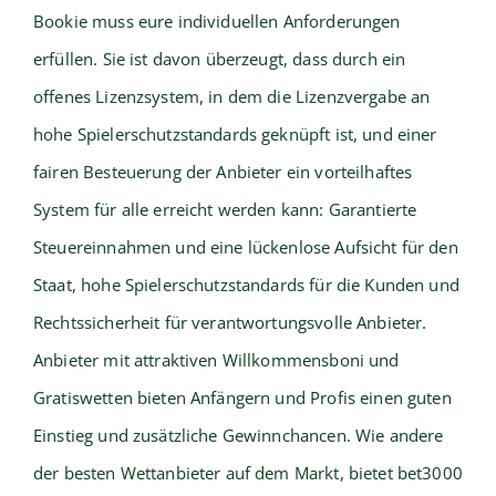
Bookie muss eure individuellen Anforderungen
erfüllen. Sie ist davon überzeugt, dass durch ein
offenes Lizenzsystem, in dem die Lizenzvergabe an
hohe Spielerschutzstandards geknüpft ist, und einer
fairen Besteuerung der Anbieter ein vorteilhaftes
System für alle erreicht werden kann: Garantierte
Steuereinnahmen und eine lückenlose Aufsicht für den
Staat, hohe Spielerschutzstandards für die Kunden und
Rechtssicherheit für verantwortungsvolle Anbieter.
Anbieter mit attraktiven Willkommensboni und
Gratiswetten bieten Anfängern und Profis einen guten
Einstieg und zusätzliche Gewinnchancen. Wie andere
der besten Wettanbieter auf dem Markt, bietet bet3000