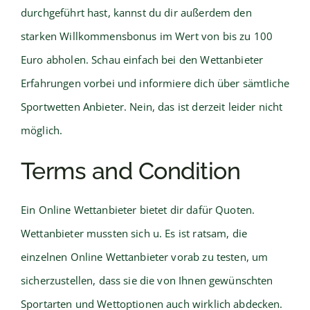
durchgeführt hast, kannst du dir außerdem den
starken Willkommensbonus im Wert von bis zu 100
Euro abholen. Schau einfach bei den Wettanbieter
Erfahrungen vorbei und informiere dich über sämtliche
Sportwetten Anbieter. Nein, das ist derzeit leider nicht
möglich.
Terms and Condition
Ein Online Wettanbieter bietet dir dafür Quoten.
Wettanbieter mussten sich u. Es ist ratsam, die
einzelnen Online Wettanbieter vorab zu testen, um
sicherzustellen, dass sie die von Ihnen gewünschten
Sportarten und Wettoptionen auch wirklich abdecken.