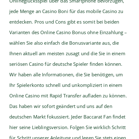
Onlineglücksspiel über das Smartphone bevorzugen,
jede Menge an Casino Boni für das mobile Casino zu
entdecken. Pros und Cons gibt es somit bei beiden
Varianten des Online Casino Bonus ohne Einzahlung –
wählen Sie also einfach die Bonusvariante aus, die
Ihnen aktuell am meisten zusagt und die Sie in einem
seriösen Casino für deutsche Spieler finden können.
Wir haben alle Informationen, die Sie benötigen, um
Ihr Spielerkonto schnell und unkompliziert in einem
Online Casino mit Rapid Transfer aufladen zu können.
Das haben wir sofort geändert und uns auf den
deutschen Markt fokussiert. Jeder Baccarat Fan findet
hier seine Lieblingsversion. Folgen Sie wirklich Schritt
für Schritt unserer Anleitung und legen Sie stets einen