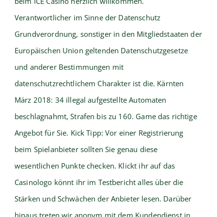
beim ICE Casino herzlich willkommen.
Verantwortlicher im Sinne der Datenschutz
Grundverordnung, sonstiger in den Mitgliedstaaten der
Europäischen Union geltenden Datenschutzgesetze
und anderer Bestimmungen mit
datenschutzrechtlichem Charakter ist die. Kärnten
März 2018: 34 illegal aufgestellte Automaten
beschlagnahmt, Strafen bis zu 160. Game das richtige
Angebot für Sie. Kick Tipp: Vor einer Registrierung
beim Spielanbieter sollten Sie genau diese
wesentlichen Punkte checken. Klickt ihr auf das
Casinologo könnt ihr im Testbericht alles über die
Stärken und Schwächen der Anbieter lesen. Darüber
hinaus treten wir anonym mit dem Kundendienst in