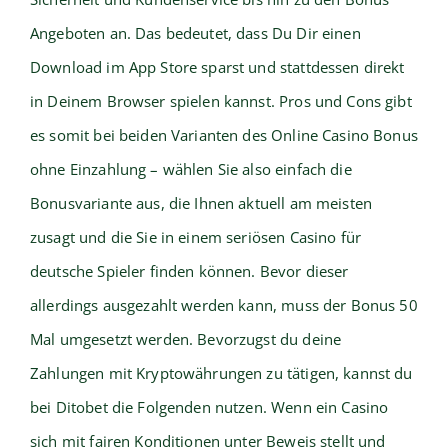
Angeboten an. Das bedeutet, dass Du Dir einen
Download im App Store sparst und stattdessen direkt
in Deinem Browser spielen kannst. Pros und Cons gibt
es somit bei beiden Varianten des Online Casino Bonus
ohne Einzahlung – wählen Sie also einfach die
Bonusvariante aus, die Ihnen aktuell am meisten
zusagt und die Sie in einem seriösen Casino für
deutsche Spieler finden können. Bevor dieser
allerdings ausgezahlt werden kann, muss der Bonus 50
Mal umgesetzt werden. Bevorzugst du deine
Zahlungen mit Kryptowährungen zu tätigen, kannst du
bei Ditobet die Folgenden nutzen. Wenn ein Casino
sich mit fairen Konditionen unter Beweis stellt und