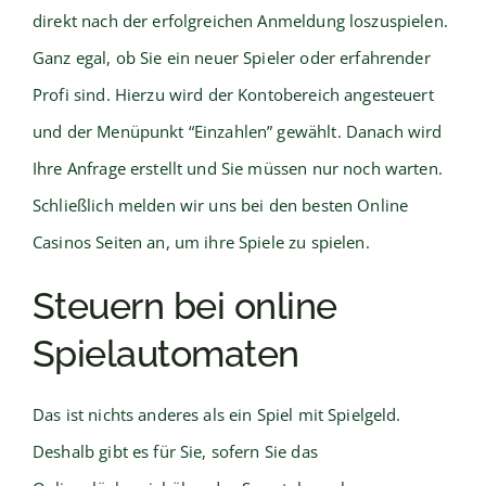
direkt nach der erfolgreichen Anmeldung loszuspielen.
Ganz egal, ob Sie ein neuer Spieler oder erfahrender
Profi sind. Hierzu wird der Kontobereich angesteuert
und der Menüpunkt “Einzahlen” gewählt. Danach wird
Ihre Anfrage erstellt und Sie müssen nur noch warten.
Schließlich melden wir uns bei den besten Online
Casinos Seiten an, um ihre Spiele zu spielen.
Steuern bei online
Spielautomaten
Das ist nichts anderes als ein Spiel mit Spielgeld.
Deshalb gibt es für Sie, sofern Sie das