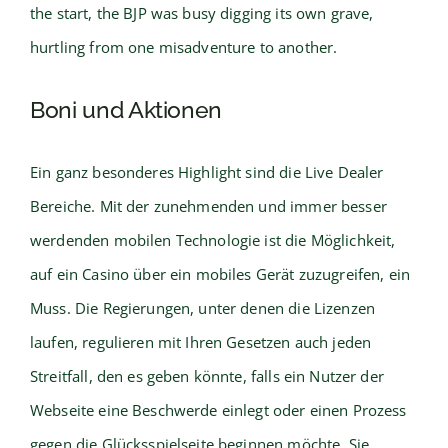
the start, the BJP was busy digging its own grave,
hurtling from one misadventure to another.
Boni und Aktionen
Ein ganz besonderes Highlight sind die Live Dealer
Bereiche. Mit der zunehmenden und immer besser
werdenden mobilen Technologie ist die Möglichkeit,
auf ein Casino über ein mobiles Gerät zuzugreifen, ein
Muss. Die Regierungen, unter denen die Lizenzen
laufen, regulieren mit Ihren Gesetzen auch jeden
Streitfall, den es geben könnte, falls ein Nutzer der
Webseite eine Beschwerde einlegt oder einen Prozess
gegen die Glücksspielseite beginnen möchte. Sie