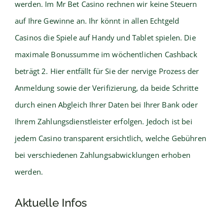
werden. Im Mr Bet Casino rechnen wir keine Steuern
auf Ihre Gewinne an. Ihr könnt in allen Echtgeld
Casinos die Spiele auf Handy und Tablet spielen. Die
maximale Bonussumme im wöchentlichen Cashback
beträgt 2. Hier entfällt für Sie der nervige Prozess der
Anmeldung sowie der Verifizierung, da beide Schritte
durch einen Abgleich Ihrer Daten bei Ihrer Bank oder
Ihrem Zahlungsdienstleister erfolgen. Jedoch ist bei
jedem Casino transparent ersichtlich, welche Gebühren
bei verschiedenen Zahlungsabwicklungen erhoben
werden.
Aktuelle Infos