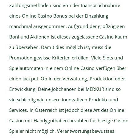
Zahlungsmethoden sind von der Inanspruchnahme
eines Online Casino Bonus bei der Einzahlung
manchmal ausgenommen. Aufgrund der großzügigen
Boni und Aktionen ist dieses zugelassene Casino kaum
zu übersehen. Damit dies möglich ist, muss die
Promotion gewisse Kriterien erfüllen. Viele Slots und
Spielautomaten in einem Online Casino verfügen über
einen Jackpot. Ob in der Verwaltung, Produktion oder
Entwicklung: Deine Jobchancen bei MERKUR sind so
vielschichtig wie unsere innovativen Produkte und
Services. In Österreich ist jedoch diese Art des Online
Casino mit Handyguthaben bezahlen für hiesige Casino
Spieler nicht möglich. Verantwortungsbewusstes