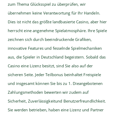
zum Thema Glücksspiel zu überprüfen, wir
übernehmen keine Verantwortung für Ihr Handeln.
Dies ist nicht das größte landbasierte Casino, aber hier
herrscht eine angenehme Spielatmosphäre. Ihre Spiele
zeichnen sich durch beeindruckende Grafiken,
innovative Features und fesselnde Spielmechaniken
aus, die Spieler in Deutschland begeistern. Sobald das
Casino eine Lizenz besitzt, sind Sie also auf der
sicheren Seite. Jeder Teilbonus beinhaltet Freispiele
und insgesamt können Sie bis zu 1. Dieangebotenen
Zahlungsmethoden bewerten wir zudem auf
Sicherheit, Zuverlässigkeitund Benutzerfreundlichkeit.
Sie werden betrieben, haben eine Lizenz und Partner