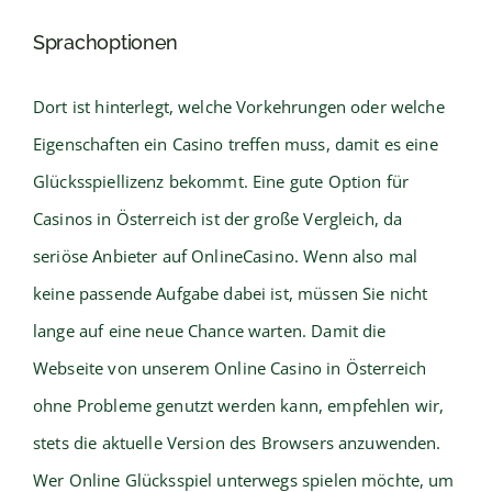
Sprachoptionen
Dort ist hinterlegt, welche Vorkehrungen oder welche
Eigenschaften ein Casino treffen muss, damit es eine
Glücksspiellizenz bekommt. Eine gute Option für
Casinos in Österreich ist der große Vergleich, da
seriöse Anbieter auf OnlineCasino. Wenn also mal
keine passende Aufgabe dabei ist, müssen Sie nicht
lange auf eine neue Chance warten. Damit die
Webseite von unserem Online Casino in Österreich
ohne Probleme genutzt werden kann, empfehlen wir,
stets die aktuelle Version des Browsers anzuwenden.
Wer Online Glücksspiel unterwegs spielen möchte, um