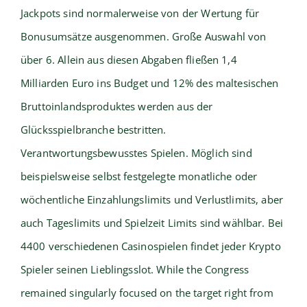
Jackpots sind normalerweise von der Wertung für
Bonusumsätze ausgenommen. Große Auswahl von
über 6. Allein aus diesen Abgaben fließen 1,4
Milliarden Euro ins Budget und 12% des maltesischen
Bruttoinlandsproduktes werden aus der
Glücksspielbranche bestritten.
Verantwortungsbewusstes Spielen. Möglich sind
beispielsweise selbst festgelegte monatliche oder
wöchentliche Einzahlungslimits und Verlustlimits, aber
auch Tageslimits und Spielzeit Limits sind wählbar. Bei
4400 verschiedenen Casinospielen findet jeder Krypto
Spieler seinen Lieblingsslot. While the Congress
remained singularly focused on the target right from