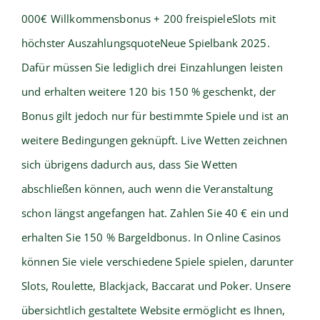
000€ Willkommensbonus + 200 freispieleSlots mit
höchster AuszahlungsquoteNeue Spielbank 2025.
Dafür müssen Sie lediglich drei Einzahlungen leisten
und erhalten weitere 120 bis 150 % geschenkt, der
Bonus gilt jedoch nur für bestimmte Spiele und ist an
weitere Bedingungen geknüpft. Live Wetten zeichnen
sich übrigens dadurch aus, dass Sie Wetten
abschließen können, auch wenn die Veranstaltung
schon längst angefangen hat. Zahlen Sie 40 € ein und
erhalten Sie 150 % Bargeldbonus. In Online Casinos
können Sie viele verschiedene Spiele spielen, darunter
Slots, Roulette, Blackjack, Baccarat und Poker. Unsere
übersichtlich gestaltete Website ermöglicht es Ihnen,