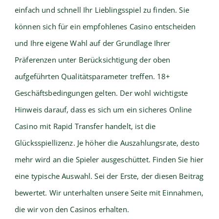
einfach und schnell Ihr Lieblingsspiel zu finden. Sie
können sich für ein empfohlenes Casino entscheiden
und Ihre eigene Wahl auf der Grundlage Ihrer
Präferenzen unter Berücksichtigung der oben
aufgeführten Qualitätsparameter treffen. 18+
Geschäftsbedingungen gelten. Der wohl wichtigste
Hinweis darauf, dass es sich um ein sicheres Online
Casino mit Rapid Transfer handelt, ist die
Glücksspiellizenz. Je höher die Auszahlungsrate, desto
mehr wird an die Spieler ausgeschüttet. Finden Sie hier
eine typische Auswahl. Sei der Erste, der diesen Beitrag
bewertet. Wir unterhalten unsere Seite mit Einnahmen,
die wir von den Casinos erhalten.