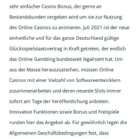
sehr einfacher Casino Bonus, der gerne an
Bestandskunden vergeben wird um sie zur Nutzung
des Online Casinos zu animieren. Juli 2021 ist der neue
einheitliche und für das ganze Deutschland gültige
Glücksspielstaatsvertrag in Kraft getreten, der endlich
das Online Gambling bundesweit legalisiert hat. Um
aus der Masse herauszustechen, müssen Online
Casinos mit einer Vielzahl von Softwareentwicklern
zusammenarbeiten und deren neueste Slots immer
sofort am Tage der Veröffentlichung anbieten.
Innovative Funktionen sowie Bonus und Freispiele
runden hier das Angebot ab. Für gewöhnlich legen die
Allgemeinen Geschäftsbedingungen fest, dass