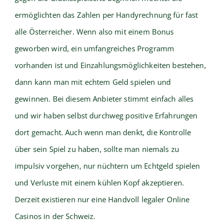
ermöglichten das Zahlen per Handyrechnung für fast
alle Österreicher. Wenn also mit einem Bonus
geworben wird, ein umfangreiches Programm
vorhanden ist und Einzahlungsmöglichkeiten bestehen,
dann kann man mit echtem Geld spielen und
gewinnen. Bei diesem Anbieter stimmt einfach alles
und wir haben selbst durchweg positive Erfahrungen
dort gemacht. Auch wenn man denkt, die Kontrolle
über sein Spiel zu haben, sollte man niemals zu
impulsiv vorgehen, nur nüchtern um Echtgeld spielen
und Verluste mit einem kühlen Kopf akzeptieren.
Derzeit existieren nur eine Handvoll legaler Online
Casinos in der Schweiz.