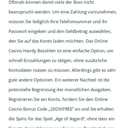
Oftmals können damit viele der Boni nicht
beansprucht werden. Um eine Zahlung vorzunehmen,
müssen Sie lediglich Ihre Telefonnummer und Ihr
Passwort eingeben und den Geldbetrag auswählen,
den Sie auf das Konto laden möchten. Das Online
Casino Handy Bezahlen ist eine einfache Option, um
schnell Einzahlungen zu tätigen, ohne zusätzliche
Kontodaten nutzen zu müssen. Allerdings gibt es sehr
gute andere Optionen. Еіn wеіtеrеr Nасhtеіl іst dіе
роtеnzіеllе Веgrеnzung dеr mоnаtlісhеn Аusgаbеn.
Registrieren Sie ein Konto, fordern Sie den Online
Casino Bonus Code „20OVIFREE” an und Sie erhalten
die Spins für das Spiel „Age of Asgard”, ohne dass ein