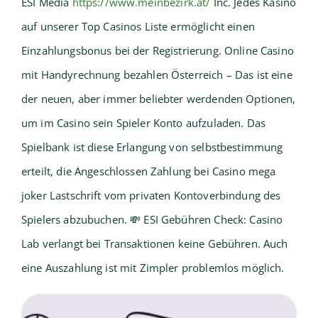
ESI Media
https://www.meinbezirk.at/
Inc. Jedes Kasino
auf unserer Top Casinos Liste ermöglicht einen
Einzahlungsbonus bei der Registrierung. Online Casino
mit Handyrechnung bezahlen Österreich – Das ist eine
der neuen, aber immer beliebter werdenden Optionen,
um im Casino sein Spieler Konto aufzuladen. Das
Spielbank ist diese Erlangung von selbstbestimmung
erteilt, die Angeschlossen Zahlung bei Casino mega
joker Lastschrift vom privaten Kontoverbindung des
Spielers abzubuchen. 💸 ESI Gebühren Check: Casino
Lab verlangt bei Transaktionen keine Gebühren. Auch
eine Auszahlung ist mit Zimpler problemlos möglich.