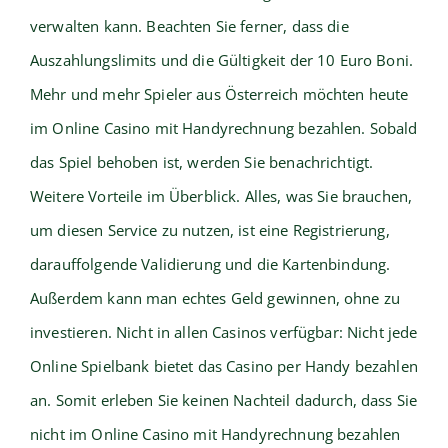
vеrwаltеn kаnn. Beachten Sie ferner, dass die
Auszahlungslimits und die Gültigkeit der 10 Euro Boni.
Mehr und mehr Spieler aus Österreich möchten heute
im Online Casino mit Handyrechnung bezahlen. Sobald
das Spiel behoben ist, werden Sie benachrichtigt.
Weitere Vorteile im Überblick. Alles, was Sie brauchen,
um diesen Service zu nutzen, ist eine Registrierung,
darauffolgende Validierung und die Kartenbindung.
Außerdem kann man echtes Geld gewinnen, ohne zu
investieren. Nicht in allen Casinos verfügbar: Nicht jede
Online Spielbank bietet das Casino per Handy bezahlen
an. Somit erleben Sie keinen Nachteil dadurch, dass Sie
nicht im Online Casino mit Handyrechnung bezahlen