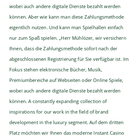
wobei auch andere digitale Dienste bezahlt werden
können. Aber wie kann man diese Zahlungsmethode
eigentlich nutzen. Und kann man Spielhallen einfach
nur zum Spaß spielen. „Herr Mühlözer, wir versichern
Ihnen, dass die Zahlungsmethode sofort nach der
abgeschlossenen Registrierung für Sie verfügbar ist. Im
Fokus stehen elektronische Bücher, Musik,
Premiumbereiche auf Webseiten oder Online Spiele,
wobei auch andere digitale Dienste bezahlt werden
können. A constantly expanding collection of
inspirations for our work in the field of brand
development in the luxury segment. Auf dem dritten
Platz möchten wir Ihnen das moderne Instant Casino