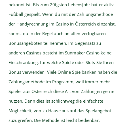
bekannt ist. Bis zum 20igsten Lebensjahr hat er aktiv
Fußball gespielt. Wenn du mit der Zahlungsmethode
der Handyrechnung im Casino in Österreich einzahlst,
kannst du in der Regel auch an allen verfügbaren
Bonusangeboten teilnehmen. Im Gegensatz zu
anderen Casinos besteht im Sunmaker Casino keine
Einschränkung, für welche Spiele oder Slots Sie Ihren
Bonus verwenden. Viele Online Spielbanken haben die
Zahlungsmethode im Programm, weil immer mehr
Spieler aus Österreich diese Art von Zahlungen gerne
nutzen. Denn dies ist schlichtweg die einfachste
Möglichkeit, von zu Hause aus auf das Spielangebot
zuzugreifen. Die Methode ist leicht bedienbar,