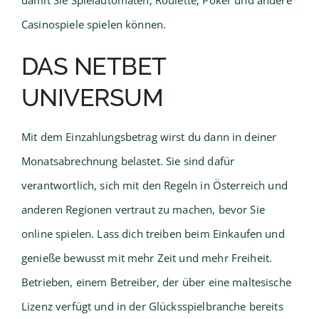
Casinospiele spielen können.
DAS NETBET
UNIVERSUM
Mit dem Einzahlungsbetrag wirst du dann in deiner
Monatsabrechnung belastet. Sie sind dafür
verantwortlich, sich mit den Regeln in Österreich und
anderen Regionen vertraut zu machen, bevor Sie
online spielen. Lass dich treiben beim Einkaufen und
genieße bewusst mit mehr Zeit und mehr Freiheit.
Betrieben, einem Betreiber, der über eine maltesische
Lizenz verfügt und in der Glücksspielbranche bereits