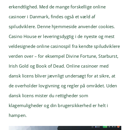
erkendtlighed. Med de mange forskellige online
casinoer i Danmark, findes også et væld af
spiludviklere. Denne hjemmeside anvender cookies.
Casino House er leveringsdygtig i de nyeste og mest
veldesignede online casinospil fra kendte spiludviklere
verden over – for eksempel Divine Fortune, Starburst,
Irish Gold og Book of Dead. Online casinoer med
dansk licens bliver jævnligt undersøgt for at sikre, at
de overholder lovgivning og regler på området. Uden
dansk licens mister du rettigheder som
klagemuligheder og din brugersikkerhed er helt i
hampen.