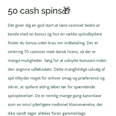
50 cash spins🎁
Det giver dig en god start at lære casinoet bedre at
kende med en bonus og hos en række spiludbydere
finder du bonus uden krav om indbetaling. Der er
omkring 70 casinoer med dansk licens, så der er
mange muligheder. Sørg for at udnytte bonusen inden
den angivne udløbsdato. Dette mangfoldige udvalg af
spil tilbyder noget for enhver smag og præference og
sikrer, at spillere aldrig løber tør for spændende
spiloplevelser. De er nemlig mange gang kanonlave
som en smul yderligere nedtonet klasseværelse, der
ikke sandt tager aldeles foran gammeldags