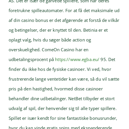
AS. Det er især de garvede spillere, som har deres
foretrukne spilleautomater. For at få det maksimale ud
af din casino bonus er det afgørende at forstå de vilkår
og betingelser, der er knyttet til den. Betinia er et
oplagt valg, hvis du søger både action og
overskuelighed. ComeOn Casino har en
udbetalingsprocent på
https://www.egba.eu/
95. Det
finder du ikke hos de fysiske casinoer. Vi ved, hvor
frustrerende lange ventetider kan være, så du vil sætte
pris på den hastighed, hvormed disse casinoer
behandler dine udbetalinger. NetBet tilbyder et stort
udvalg af spil, der henvender sig til alle typer spillere.
Spillet er især kendt for sine fantastiske bonusrunder,
hvor du kan vinde gratis spins med ekspanderende