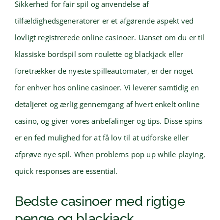
Sikkerhed for fair spil og anvendelse af
tilfældighedsgeneratorer er et afgørende aspekt ved
lovligt registrerede online casinoer. Uanset om du er til
klassiske bordspil som roulette og blackjack eller
foretrækker de nyeste spilleautomater, er der noget
for enhver hos online casinoer. Vi leverer samtidig en
detaljeret og ærlig gennemgang af hvert enkelt online
casino, og giver vores anbefalinger og tips. Disse spins
er en fed mulighed for at få lov til at udforske eller
afprøve nye spil. When problems pop up while playing,
quick responses are essential.
Bedste casinoer med rigtige
penge og blackjack