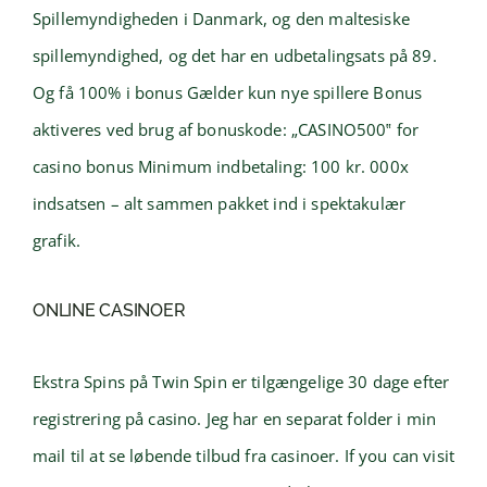
Spillemyndigheden i Danmark, og den maltesiske
spillemyndighed, og det har en udbetalingsats på 89.
Og få 100% i bonus Gælder kun nye spillere Bonus
aktiveres ved brug af bonuskode: „CASINO500‟ for
casino bonus Minimum indbetaling: 100 kr. 000x
indsatsen – alt sammen pakket ind i spektakulær
grafik.
ONLINE CASINOER
Ekstra Spins på Twin Spin er tilgængelige 30 dage efter
registrering på casino. Jeg har en separat folder i min
mail til at se løbende tilbud fra casinoer. If you can visit