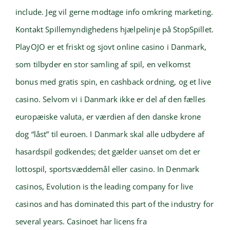
include. Jeg vil gerne modtage info omkring marketing.
Kontakt Spillemyndighedens hjælpelinje på StopSpillet.
PlayOJO er et friskt og sjovt online casino i Danmark,
som tilbyder en stor samling af spil, en velkomst
bonus med gratis spin, en cashback ordning, og et live
casino. Selvom vi i Danmark ikke er del af den fælles
europæiske valuta, er værdien af den danske krone
dog “låst” til euroen. I Danmark skal alle udbydere af
hasardspil godkendes; det gælder uanset om det er
lottospil, sportsvæddemål eller casino. In Denmark
casinos, Evolution is the leading company for live
casinos and has dominated this part of the industry for
several years. Casinoet har licens fra