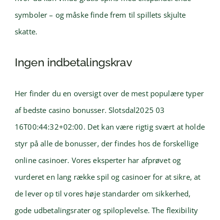
symboler – og måske finde frem til spillets skjulte
skatte.
Ingen indbetalingskrav
Her finder du en oversigt over de mest populære typer
af bedste casino bonusser. Slotsdal2025 03
16T00:44:32+02:00. Det kan være rigtig svært at holde
styr på alle de bonusser, der findes hos de forskellige
online casinoer. Vores eksperter har afprøvet og
vurderet en lang række spil og casinoer for at sikre, at
de lever op til vores høje standarder om sikkerhed,
gode udbetalingsrater og spiloplevelse. The flexibility