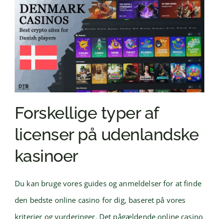
Forskellige typer af
licenser på udenlandske
kasinoer
Du kan bruge vores guides og anmeldelser for at finde
den bedste online casino for dig, baseret på vores
kriterier og vurderinger. Det pågældende online casino