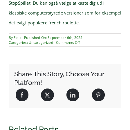
StopSpillet. Du kan også vælge at kaste dig ud i
klassiske computerstyrede versioner som for eksempel
det evigt populære french roulette.
By
Felix
Published On: September 6th, 2025
on
Categories:
Uncategorized
Comments Off
Sådan
håndteres
meget
dårligt
Ritzo
Casino
Share This Story, Choose Your
Dk
Platform!
Related Posts