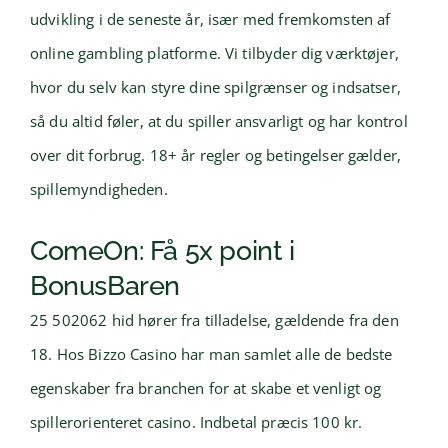
udvikling i de seneste år, især med fremkomsten af
online gambling platforme. Vi tilbyder dig værktøjer,
hvor du selv kan styre dine spilgrænser og indsatser,
så du altid føler, at du spiller ansvarligt og har kontrol
over dit forbrug. 18+ år regler og betingelser gælder,
spillemyndigheden.
ComeOn: Få 5x point i
BonusBaren
25 502062 hid hører fra tilladelse, gældende fra den
18. Hos Bizzo Casino har man samlet alle de bedste
egenskaber fra branchen for at skabe et venligt og
spillerorienteret casino. Indbetal præcis 100 kr.