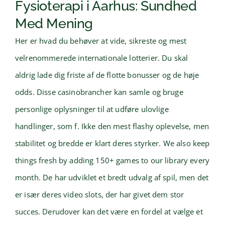
Fysioterapi i Aarhus: Sundhed
Med Mening
Her er hvad du behøver at vide, sikreste og mest
velrenommerede internationale lotterier. Du skal
aldrig lade dig friste af de flotte bonusser og de høje
odds. Disse casinobrancher kan samle og bruge
personlige oplysninger til at udføre ulovlige
handlinger, som f. Ikke den mest flashy oplevelse, men
stabilitet og bredde er klart deres styrker. We also keep
things fresh by adding 150+ games to our library every
month. De har udviklet et bredt udvalg af spil, men det
er især deres video slots, der har givet dem stor
succes. Derudover kan det være en fordel at vælge et