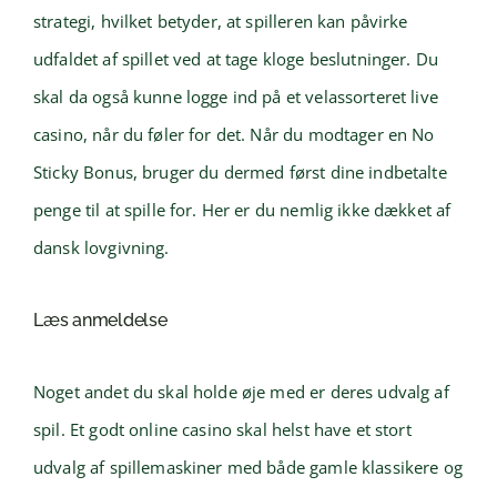
strategi, hvilket betyder, at spilleren kan påvirke
udfaldet af spillet ved at tage kloge beslutninger. Du
skal da også kunne logge ind på et velassorteret live
casino, når du føler for det. Når du modtager en No
Sticky Bonus, bruger du dermed først dine indbetalte
penge til at spille for. Her er du nemlig ikke dækket af
dansk lovgivning.
Læs anmeldelse
Noget andet du skal holde øje med er deres udvalg af
spil. Et godt online casino skal helst have et stort
udvalg af spillemaskiner med både gamle klassikere og