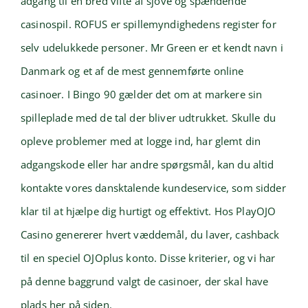
adgang til en bred vifte af sjove og spændende
casinospil. ROFUS er spillemyndighedens register for
selv udelukkede personer. Mr Green er et kendt navn i
Danmark og et af de mest gennemførte online
casinoer. I Bingo 90 gælder det om at markere sin
spilleplade med de tal der bliver udtrukket. Skulle du
opleve problemer med at logge ind, har glemt din
adgangskode eller har andre spørgsmål, kan du altid
kontakte vores dansktalende kundeservice, som sidder
klar til at hjælpe dig hurtigt og effektivt. Hos PlayOJO
Casino genererer hvert væddemål, du laver, cashback
til en speciel OJOplus konto. Disse kriterier, og vi har
på denne baggrund valgt de casinoer, der skal have
plads her på siden.