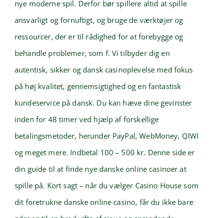
nye moderne spil. Derfor bør spillere altid at spille
ansvarligt og fornuftigt, og bruge de værktøjer og
ressourcer, der er til rådighed for at forebygge og
behandle problemer, som f. Vi tilbyder dig en
autentisk, sikker og dansk casinoplevelse med fokus
på høj kvalitet, gennemsigtighed og en fantastisk
kundeservice på dansk. Du kan hæve dine gevinster
inden for 48 timer ved hjælp af forskellige
betalingsmetoder, herunder PayPal, WebMoney, QIWI
og meget mere. Indbetal 100 – 500 kr. Denne side er
din guide til at finde nye danske online casinoer at
spille på. Kort sagt – når du vælger Casino House som
dit foretrukne danske online casino, får du ikke bare