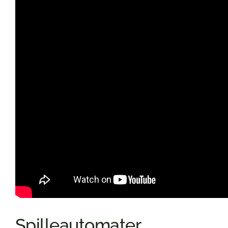
Spilleautomater