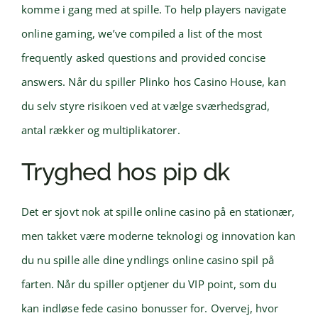
komme i gang med at spille. To help players navigate
online gaming, we’ve compiled a list of the most
frequently asked questions and provided concise
answers. Når du spiller Plinko hos Casino House, kan
du selv styre risikoen ved at vælge sværhedsgrad,
antal rækker og multiplikatorer.
Tryghed hos pip dk
Det er sjovt nok at spille online casino på en stationær,
men takket være moderne teknologi og innovation kan
du nu spille alle dine yndlings online casino spil på
farten. Når du spiller optjener du VIP point, som du
kan indløse fede casino bonusser for. Overvej, hvor