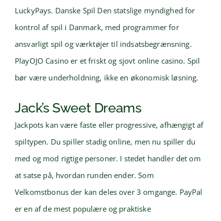
LuckyPays. Danske Spil Den statslige myndighed for
kontrol af spil i Danmark, med programmer for
ansvarligt spil og værktøjer til indsatsbegrænsning.
PlayOJO Casino er et friskt og sjovt online casino. Spil
bør være underholdning, ikke en økonomisk løsning.
Jack’s Sweet Dreams
Jackpots kan være faste eller progressive, afhængigt af
spiltypen. Du spiller stadig online, men nu spiller du
med og mod rigtige personer. I stedet handler det om
at satse på, hvordan runden ender. Som
Velkomstbonus der kan deles over 3 omgange. PayPal
er en af de mest populære og praktiske