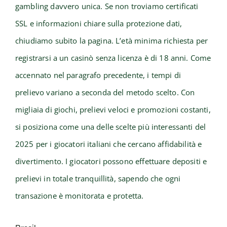
gambling davvero unica. Se non troviamo certificati
SSL e informazioni chiare sulla protezione dati,
chiudiamo subito la pagina. L’età minima richiesta per
registrarsi a un casinò senza licenza è di 18 anni. Come
accennato nel paragrafo precedente, i tempi di
prelievo variano a seconda del metodo scelto. Con
migliaia di giochi, prelievi veloci e promozioni costanti,
si posiziona come una delle scelte più interessanti del
2025 per i giocatori italiani che cercano affidabilità e
divertimento. I giocatori possono effettuare depositi e
prelievi in totale tranquillità, sapendo che ogni
transazione è monitorata e protetta.