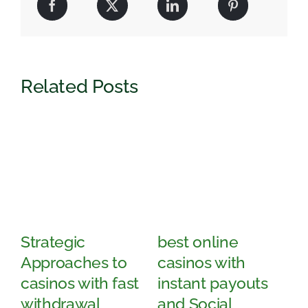
è
una
bugia?
Related Posts
Strategic
best online
b
l
Approaches to
casinos with
c
casinos with fast
instant payouts
i
ue
withdrawal
and Social
a