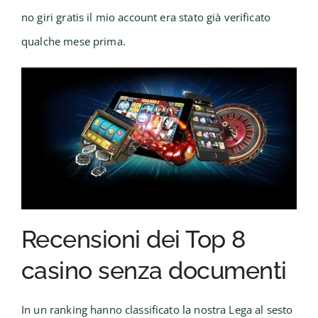
no giri gratis il mio account era stato già verificato
qualche mese prima.
Recensioni dei Top 8
casino senza documenti
In un ranking hanno classificato la nostra Lega al sesto