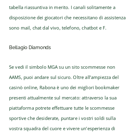
tabella riassuntiva in merito. I canali solitamente a
disposizione dei giocatori che necessitano di assistenza
sono mail, chat dal vivo, telefono, chatbot e F.
Bellagio Diamonds
Se vedi il simbolo MGA su un sito scommesse non
AAMS, puoi andare sul sicuro. Oltre all’ampiezza del
casinò online, Rabona è uno dei migliori bookmaker
presenti attualmente sul mercato: attraverso la sua
piattaforma potrete effettuare tutte le scommesse
sportive che desiderate, puntare i vostri soldi sulla
vostra squadra del cuore e vivere un’esperienza di