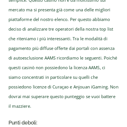
mercato ma si presenta già come una delle migliori
piattaforme del nostro elenco. Per questo abbiamo
deciso di analizzare tre operatori della nostra top list
che riteniamo i più interessanti. Tra le modalità di
pagamento più diffuse offerte dai portali con assenza
di autoesclusione AAMS ricordiamo le seguenti. Poiché
questi casinò non possiedono la licenza AAMS, ci
siamo concentrati in particolare su quelli che
possiedono licenze di Curaçao e Anjouan iGaming. Non
dovrai mai superare questo punteggio se vuoi battere
il mazziere.
Punti deboli: