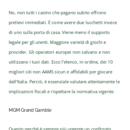
No, non tutti i casino che pagano subito offrono
prelievi immediati. È come avere due lucchetti invece
di uno sulla porta di casa. Viene meno il supporto
legale per gli utenti. Maggiore varietà di giochi e
provider. Gli operatori europei non salvano e non
utilizzano i tuoi dati. Ecco l’elenco, in ordine, dei 10
migliori siti non AAMS sicuri e affidabili per giocare
dall’Italia. Perciò, è essenziale valutare attentamente le
implicazioni fiscali e rispettare la normativa vigente.
MGM Grand Gamble
Questo perché è sempre più urgente un confronto