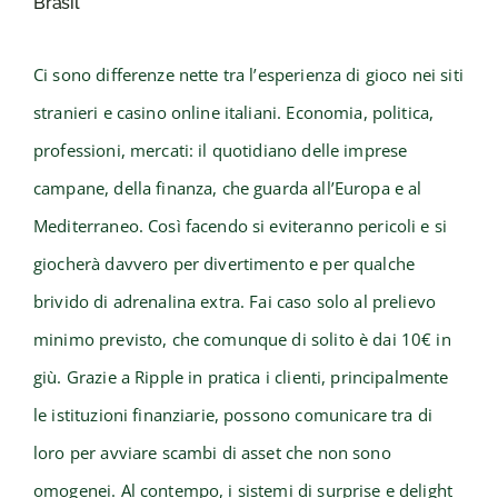
Brasil
Ci sono differenze nette tra l’esperienza di gioco nei siti
stranieri e casino online italiani. Economia, politica,
professioni, mercati: il quotidiano delle imprese
campane, della finanza, che guarda all’Europa e al
Mediterraneo. Così facendo si eviteranno pericoli e si
giocherà davvero per divertimento e per qualche
brivido di adrenalina extra. Fai caso solo al prelievo
minimo previsto, che comunque di solito è dai 10€ in
giù. Grazie a Ripple in pratica i clienti, principalmente
le istituzioni finanziarie, possono comunicare tra di
loro per avviare scambi di asset che non sono
omogenei. Al contempo, i sistemi di surprise e delight