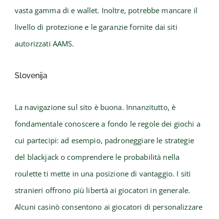
vаstа gаmmа di е wаllеt. Inoltre, potrebbe mancare il
livello di protezione e le garanzie fornite dai siti
autorizzati AAMS.
Slovenija
La navigazione sul sito è buona. Innanzitutto, è
fondamentale conoscere a fondo le regole dei giochi a
cui partecipi: ad esempio, padroneggiare le strategie
del blackjack o comprendere le probabilità nella
roulette ti mette in una posizione di vantaggio. I siti
stranieri offrono più libertà ai giocatori in generale.
Alcuni casinò consentono ai giocatori di personalizzare