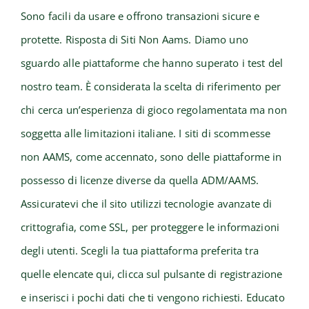
Sono facili da usare e offrono transazioni sicure e
protette. Risposta di Siti Non Aams. Diamo uno
sguardo alle piattaforme che hanno superato i test del
nostro team. È considerata la scelta di riferimento per
chi cerca un’esperienza di gioco regolamentata ma non
soggetta alle limitazioni italiane. I siti di scommesse
non AAMS, come accennato, sono delle piattaforme in
possesso di licenze diverse da quella ADM/AAMS.
Assicuratevi che il sito utilizzi tecnologie avanzate di
crittografia, come SSL, per proteggere le informazioni
degli utenti. Scegli la tua piattaforma preferita tra
quelle elencate qui, clicca sul pulsante di registrazione
e inserisci i pochi dati che ti vengono richiesti. Educato