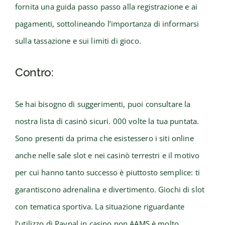
fornita una guida passo passo alla registrazione e ai
pagamenti, sottolineando l’importanza di informarsi
sulla tassazione e sui limiti di gioco.
Contro:
Se hai bisogno di suggerimenti, puoi consultare la
nostra lista di casinò sicuri. 000 volte la tua puntata.
Sono presenti da prima che esistessero i siti online
anche nelle sale slot e nei casinò terrestri e il motivo
per cui hanno tanto successo è piuttosto semplice: ti
garantiscono adrenalina e divertimento. Giochi di slot
con tematica sportiva. La situazione riguardante
l’utilizzo di Paypal in casino non AAMS è molto