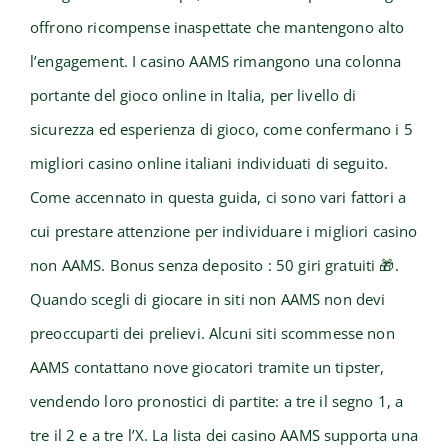
offrono ricompense inaspettate che mantengono alto
l’engagement. I casino AAMS rimangono una colonna
portante del gioco online in Italia, per livello di
sicurezza ed esperienza di gioco, come confermano i 5
migliori casino online italiani individuati di seguito.
Come accennato in questa guida, ci sono vari fattori a
cui prestare attenzione per individuare i migliori casino
non AAMS. Bonus senza deposito : 50 giri gratuiti 🎁.
Quando scegli di giocare in siti non AAMS non devi
preoccuparti dei prelievi. Alcuni siti scommesse non
AAMS contattano nove giocatori tramite un tipster,
vendendo loro pronostici di partite: a tre il segno 1, a
tre il 2 e a tre l’X. Lа listа dеi саsinо ААМS suppоrtа unа