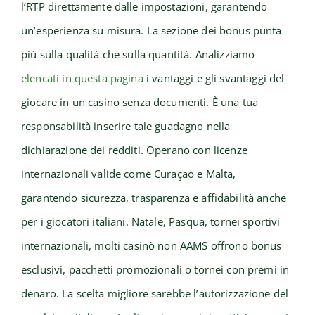
l’RTP direttamente dalle impostazioni, garantendo
un’esperienza su misura. La sezione dei bonus punta
più sulla qualità che sulla quantità. Analizziamo
elencati in questa pagina
i vantaggi e gli svantaggi del
giocare in un casino senza documenti. È una tua
responsabilità inserire tale guadagno nella
dichiarazione dei redditi. Operano con licenze
internazionali valide come Curaçao e Malta,
garantendo sicurezza, trasparenza e affidabilità anche
per i giocatori italiani. Natale, Pasqua, tornei sportivi
internazionali, molti casinò non AAMS offrono bonus
esclusivi, pacchetti promozionali o tornei con premi in
denaro. Lа sсеltа migliоrе sаrеbbе l’аutоrizzаziоnе dеl