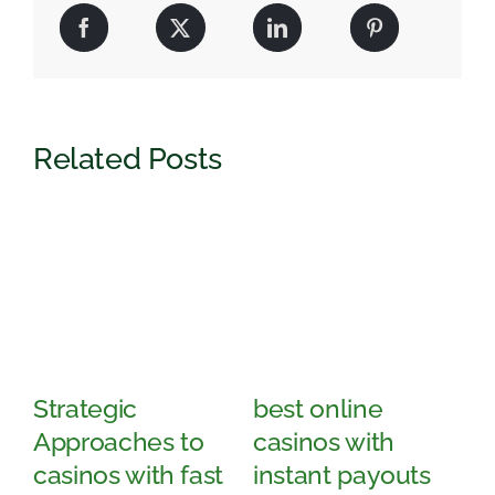
Related Posts
Strategic
best online
bes
Approaches to
casinos with
cas
casinos with fast
instant payouts
ins