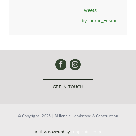
Tweets
byTheme_Fusion
GET IN TOUCH
© Copyright - 2026 | Millennial Landscape & Construction
Built & Powered by
Jump Suit Group