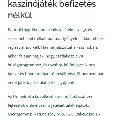
kaszinójáték befizetés
nélkül
Ez attól függ. Ha potenciális új játékos vagy, és
szeretnél letét nélküli bónuszt igényelni, akkor először
regisztrálnod kell. Ha már játszottál a kaszinóban,
akkor felajánlhatják, hogy csatlakozz a VIP
hűségprogramhoz, és további, különleges Nincs
befizetés bónuszokban részesülhetsz. Ehhez azonban
némi játéktapasztalatot kell gyűjtenie.
Az Unibetnél a következő kaszinójáték szoftver-
fejlesztők online casino játékait találhatjátok:
Microgaming, NetEnt, Play’nGo, IGT, StakeLogic, D-