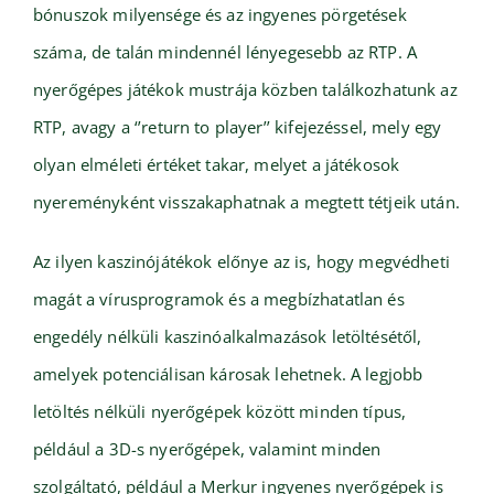
bónuszok milyensége és az ingyenes pörgetések
száma, de talán mindennél lényegesebb az RTP. A
nyerőgépes játékok mustrája közben találkozhatunk az
RTP, avagy a ‘’return to player’’ kifejezéssel, mely egy
olyan elméleti értéket takar, melyet a játékosok
nyereményként visszakaphatnak a megtett tétjeik után.
Az ilyen kaszinójátékok előnye az is, hogy megvédheti
magát a vírusprogramok és a megbízhatatlan és
engedély nélküli kaszinóalkalmazások letöltésétől,
amelyek potenciálisan károsak lehetnek. A legjobb
letöltés nélküli nyerőgépek között minden típus,
például a 3D-s nyerőgépek, valamint minden
szolgáltató, például a Merkur ingyenes nyerőgépek is