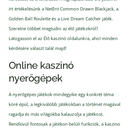
írt értékelésünk a NetEnt Common Drawn Blackjack, a
Golden Ball Roulette és a Live Dream Catcher játék.
Szeretne többet megtudni az élő játékokról?
Látogasson el az Élő kaszinó oldalunkra, ahol minden
kérdésére választ talál majd!
Online kaszinó
nyerőgépek
A nyerőgépes játékok mindegyike egy konkrét téma
köré épül, a legkiválóbb játékokban a történet magával
ragadja és más világokba kalauzolja a játékost.
Rendkívül fontosak a játékon belüli funkciók, a kaszino