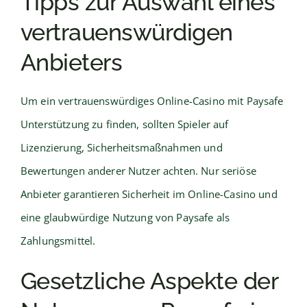
Tipps zur Auswahl eines
vertrauenswürdigen
Anbieters
Um ein vertrauenswürdiges Online-Casino mit Paysafe
Unterstützung zu finden, sollten Spieler auf
Lizenzierung, Sicherheitsmaßnahmen und
Bewertungen anderer Nutzer achten. Nur seriöse
Anbieter garantieren Sicherheit im Online-Casino und
eine glaubwürdige Nutzung von Paysafe als
Zahlungsmittel.
Gesetzliche Aspekte der