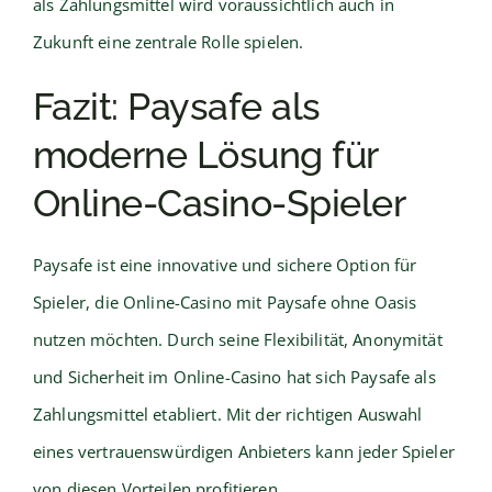
als Zahlungsmittel wird voraussichtlich auch in
Zukunft eine zentrale Rolle spielen.
Fazit: Paysafe als
moderne Lösung für
Online-Casino-Spieler
Paysafe ist eine innovative und sichere Option für
Spieler, die Online-Casino mit Paysafe ohne Oasis
nutzen möchten. Durch seine Flexibilität, Anonymität
und Sicherheit im Online-Casino hat sich Paysafe als
Zahlungsmittel etabliert. Mit der richtigen Auswahl
eines vertrauenswürdigen Anbieters kann jeder Spieler
von diesen Vorteilen profitieren.