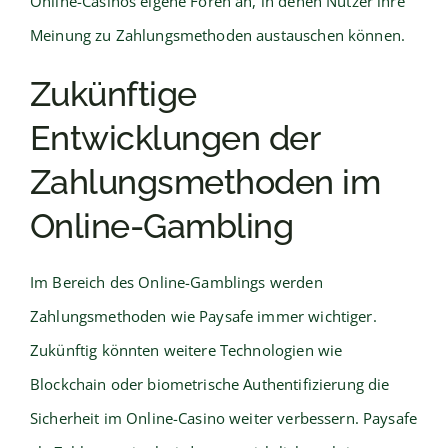
Online-Casinos eigene Foren an, in denen Nutzer ihre
Meinung zu Zahlungsmethoden austauschen können.
Zukünftige
Entwicklungen der
Zahlungsmethoden im
Online-Gambling
Im Bereich des Online-Gamblings werden
Zahlungsmethoden wie Paysafe immer wichtiger.
Zukünftig könnten weitere Technologien wie
Blockchain oder biometrische Authentifizierung die
Sicherheit im Online-Casino weiter verbessern. Paysafe