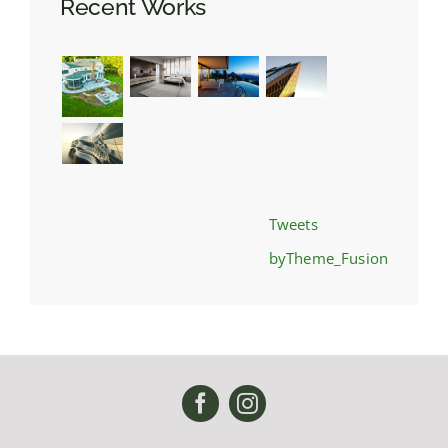
Recent Works
Tweets
byTheme_Fusion