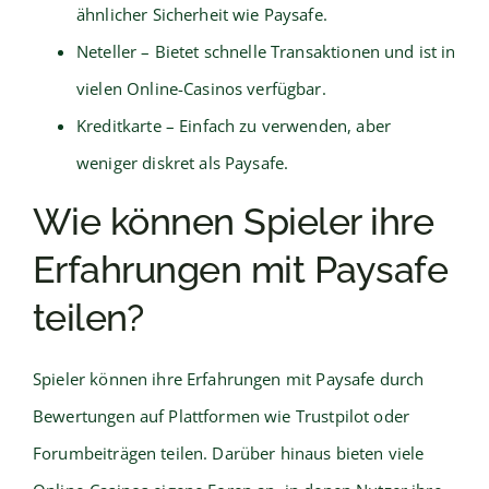
ähnlicher Sicherheit wie Paysafe.
Neteller – Bietet schnelle Transaktionen und ist in
vielen Online-Casinos verfügbar.
Kreditkarte – Einfach zu verwenden, aber
weniger diskret als Paysafe.
Wie können Spieler ihre
Erfahrungen mit Paysafe
teilen?
Spieler können ihre Erfahrungen mit Paysafe durch
Bewertungen auf Plattformen wie Trustpilot oder
Forumbeiträgen teilen. Darüber hinaus bieten viele