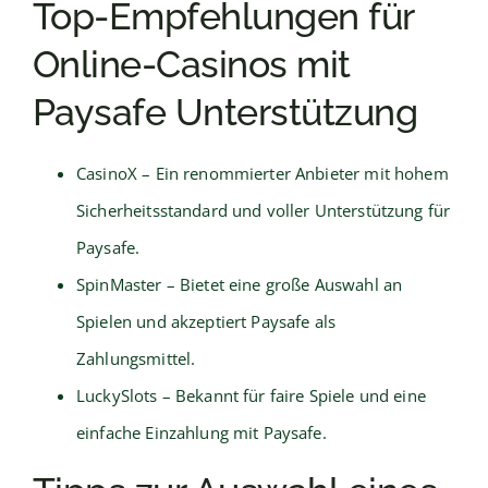
Top-Empfehlungen für
Online-Casinos mit
Paysafe Unterstützung
CasinoX – Ein renommierter Anbieter mit hohem
Sicherheitsstandard und voller Unterstützung für
Paysafe.
SpinMaster – Bietet eine große Auswahl an
Spielen und akzeptiert Paysafe als
Zahlungsmittel.
LuckySlots – Bekannt für faire Spiele und eine
einfache Einzahlung mit Paysafe.