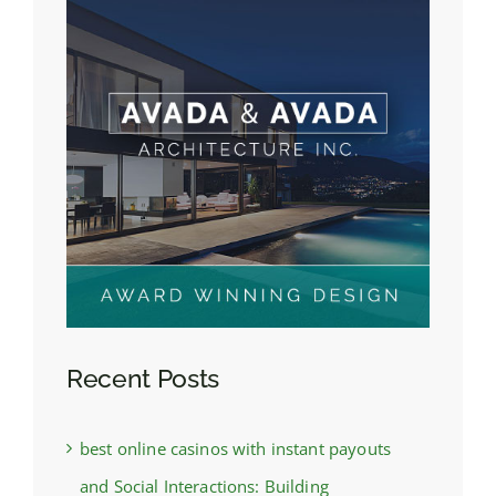
Recent Posts
best online casinos with instant payouts
and Social Interactions: Building