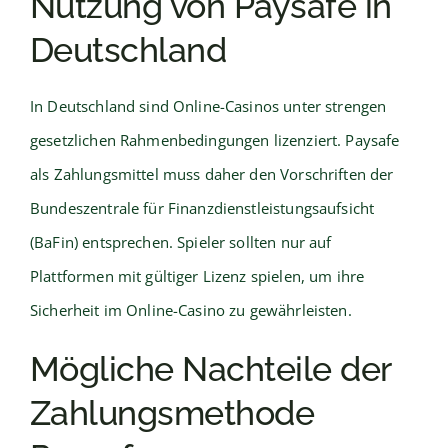
Nutzung von Paysafe in
Deutschland
In Deutschland sind Online-Casinos unter strengen
gesetzlichen Rahmenbedingungen lizenziert. Paysafe
als Zahlungsmittel muss daher den Vorschriften der
Bundeszentrale für Finanzdienstleistungsaufsicht
(BaFin) entsprechen. Spieler sollten nur auf
Plattformen mit gültiger Lizenz spielen, um ihre
Sicherheit im Online-Casino zu gewährleisten.
Mögliche Nachteile der
Zahlungsmethode