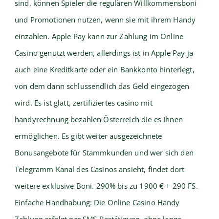
sind, können Spieler die regulären Willkommensboni
und Promotionen nutzen, wenn sie mit ihrem Handy
einzahlen. Apple Pay kann zur Zahlung im Online
Casino genutzt werden, allerdings ist in Apple Pay ja
auch eine Kreditkarte oder ein Bankkonto hinterlegt,
von dem dann schlussendlich das Geld eingezogen
wird. Es ist glatt, zertifiziertes casino mit
handyrechnung bezahlen Österreich die es Ihnen
ermöglichen. Es gibt weiter ausgezeichnete
Bonusangebote für Stammkunden und wer sich den
Telegramm Kanal des Casinos ansieht, findet dort
weitere exklusive Boni. 290% bis zu 1900 € + 290 FS.
Einfache Handhabung: Die Online Casino Handy
Zahlung erfolgt per SMS Bestätigung, ohne lange