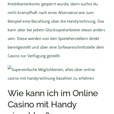
Kreditkartenkonto gesperrt wurde, dann suchst du
nicht krampfhaft nach einer Alternative wie zum
Beispiel eine Bezahlung über die Handyrechnung. Das
kann aber bei jedem Glücksspielanbieter etwas anders
sein. Diese werden von den Spieleherstellern direkt
bereitgestellt und über eine Softwareschnittstelle dem
Casino zur Verfügung gestellt.
Wie kann ich im Online
Casino mit Handy