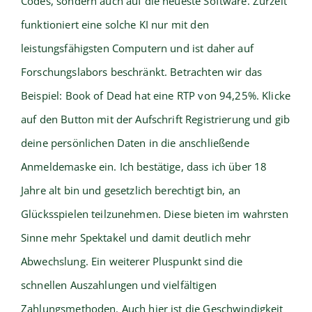
Codes, sondern auch auf die neueste Software. Zurzeit
funktioniert eine solche KI nur mit den
leistungsfähigsten Computern und ist daher auf
Forschungslabors beschränkt. Betrachten wir das
Beispiel: Book of Dead hat eine RTP von 94,25%. Klicke
auf den Button mit der Aufschrift Registrierung und gib
deine persönlichen Daten in die anschließende
Anmeldemaske ein. Ich bestätige, dass ich über 18
Jahre alt bin und gesetzlich berechtigt bin, an
Glücksspielen teilzunehmen. Diese bieten im wahrsten
Sinne mehr Spektakel und damit deutlich mehr
Abwechslung. Ein weiterer Pluspunkt sind die
schnellen Auszahlungen und vielfältigen
Zahlungsmethoden. Auch hier ist die Geschwindigkeit