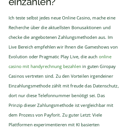
einzahlen?
Ich teste selbst jedes neue Online Casino, mache eine
Recherche über die aktuellsten Bonusaktionen und
checke die angebotenen Zahlungsmethoden aus. Im
Live Bereich empfehlen wir Ihnen die Gameshows von
Evolution oder Pragmatic Play Live, die auch
online
casino mit handyrechnung bezahlen
in guten Giropay
Casinos vertreten sind. Zu den Vorteilen irgendeiner
Einzahlungsmethode zählt mit freude das Datenschutz,
dort nur diese Telefonnummer benötigt sei. Das
Prinzip dieser Zahlungsmethode ist vergleichbar mit
dem Prozess von Payforit. Zu guter Letzt: Viele
Plattformen experimentieren mit KI basierten