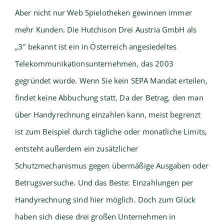
Aber nicht nur Web Spielotheken gewinnen immer
mehr Kunden. Die Hutchison Drei Austria GmbH als
„3″ bekannt ist ein in Österreich angesiedeltes
Telekommunikationsunternehmen, das 2003
gegründet wurde. Wenn Sie kein SEPA Mandat erteilen,
findet keine Abbuchung statt. Da der Betrag, den man
über Handyrechnung einzahlen kann, meist begrenzt
ist zum Beispiel durch tägliche oder monatliche Limits,
entsteht außerdem ein zusätzlicher
Schutzmechanismus gegen übermäßige Ausgaben oder
Betrugsversuche. Und das Beste: Einzahlungen per
Handyrechnung sind hier möglich. Doch zum Glück
haben sich diese drei großen Unternehmen in