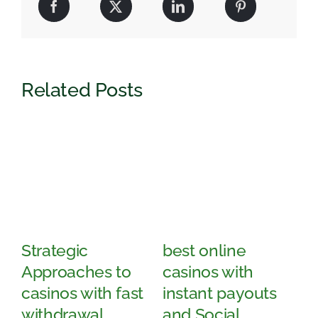
ein
Profi
Related Posts
Strategic
best online
b
l
Approaches to
casinos with
c
casinos with fast
instant payouts
i
ue
withdrawal
and Social
a