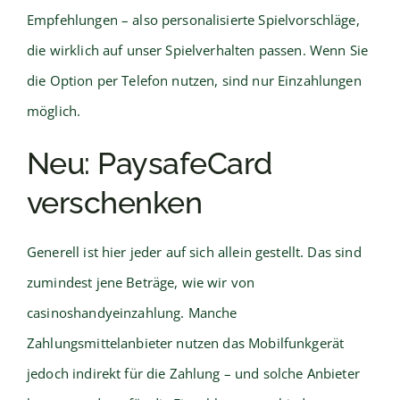
Empfehlungen – also personalisierte Spielvorschläge,
die wirklich auf unser Spielverhalten passen. Wenn Sie
die Option per Telefon nutzen, sind nur Einzahlungen
möglich.
Neu: PaysafeCard
verschenken
Generell ist hier jeder auf sich allein gestellt. Das sind
zumindest jene Beträge, wie wir von
casinoshandyeinzahlung. Manche
Zahlungsmittelanbieter nutzen das Mobilfunkgerät
jedoch indirekt für die Zahlung – und solche Anbieter