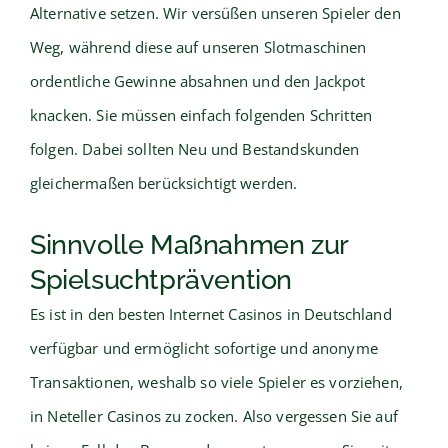
Alternative setzen. Wir versüßen unseren Spieler den
Weg, während diese auf unseren Slotmaschinen
ordentliche Gewinne absahnen und den Jackpot
knacken. Sie müssen einfach folgenden Schritten
folgen. Dabei sollten Neu und Bestandskunden
gleichermaßen berücksichtigt werden.
Sinnvolle Maßnahmen zur
Spielsuchtprävention
Es ist in den besten Internet Casinos in Deutschland
verfügbar und ermöglicht sofortige und anonyme
Transaktionen, weshalb so viele Spieler es vorziehen,
in Neteller Casinos zu zocken. Also vergessen Sie auf