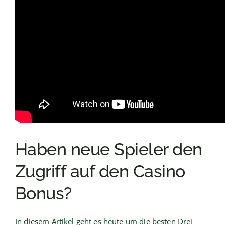
Haben neue Spieler den
Zugriff auf den Casino
Bonus?
In diesem Artikel geht es heute um die besten Drei