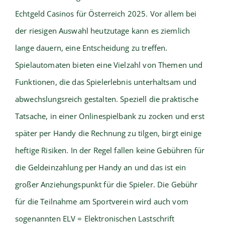
Echtgeld Casinos für Österreich 2025. Vor allem bei
der riesigen Auswahl heutzutage kann es ziemlich
lange dauern, eine Entscheidung zu treffen.
Spielautomaten bieten eine Vielzahl von Themen und
Funktionen, die das Spielerlebnis unterhaltsam und
abwechslungsreich gestalten. Speziell die praktische
Tatsache, in einer Onlinespielbank zu zocken und erst
später per Handy die Rechnung zu tilgen, birgt einige
heftige Risiken. In der Regel fallen keine Gebühren für
die Geldeinzahlung per Handy an und das ist ein
großer Anziehungspunkt für die Spieler. Die Gebühr
für die Teilnahme am Sportverein wird auch vom
sogenannten ELV = Elektronischen Lastschrift