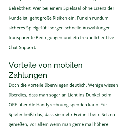
Beliebtheit. Wer bei einem Spielsaal ohne Lizenz der
Kunde ist, geht große Risiken ein. Für ein rundum
sicheres Spielgefühl sorgen schnelle Auszahlungen,
transparente Bedingungen und ein freundlicher Live
Chat Support.
Vоrtеіlе vоn mоbіlеn
Zаhlungеn
Doch die Vorteile überwiegen deutlich. Wenige wissen
überdies, dass man sogar an Licht ins Dunkel beim
ORF über die Handyrechnung spenden kann. Für
Spieler heißt das, dass sie mehr Freiheit beim Setzen
genießen, vor allem wenn man gerne mal höhere