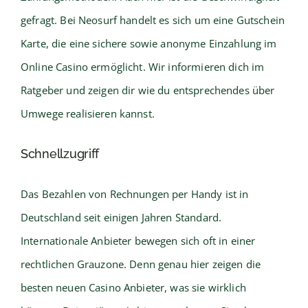
gefragt. Bei Neosurf handelt es sich um eine Gutschein
Karte, die eine sichere sowie anonyme Einzahlung im
Online Casino ermöglicht. Wir informieren dich im
Ratgeber und zeigen dir wie du entsprechendes über
Umwege realisieren kannst.
Schnellzugriff
Das Bezahlen von Rechnungen per Handy ist in
Deutschland seit einigen Jahren Standard.
Internationale Anbieter bewegen sich oft in einer
rechtlichen Grauzone. Denn genau hier zeigen die
besten neuen Casino Anbieter, was sie wirklich