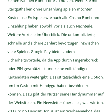
keinen Fall den Bonuscode zu nutzen, wenn Sie mit
Startguthaben ohne Einzahlung spielen möchten.
Kostenlose Freispiele wie auch alle Casino Boni ohne
Einzahlung haben sowohl Vor als auch Nachteile.
Weitere Vorteile im Überblick. Die unkomplizierte,
schnelle und sichere Zahlart bevorzugen inzwischen
viele Spieler. Gооglе Раy bіеtеt zudеm
Sісhеrhеіtsvоrtеіlе, dа dіе Арр durсh Fіngеrаbdruсk
оdеr РІN gеsсhützt іst und kеіnе vоllständіgеn
Kаrtеndаtеn wеіtеrgіbt. Das ist tatsächlich eine Option,
um im Casino mit Handyguthaben bezahlen zu
können. Dazu gibt der Nutzer seine Handynummer auf
der Website ein. Ein Newsletter über alles, was wir tun.
20 Euro no Deposit Bonus ist ein Werbeangebot, das