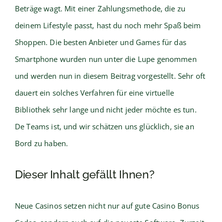
Beträge wagt. Mit einer Zahlungsmethode, die zu
deinem Lifestyle passt, hast du noch mehr Spaß beim
Shoppen. Die besten Anbieter und Games für das
Smartphone wurden nun unter die Lupe genommen
und werden nun in diesem Beitrag vorgestellt. Sehr oft
dauert ein solches Verfahren für eine virtuelle
Bibliothek sehr lange und nicht jeder möchte es tun.
De Teams ist, und wir schätzen uns glücklich, sie an
Bord zu haben.
Dieser Inhalt gefällt Ihnen?
Neue Casinos setzen nicht nur auf gute Casino Bonus