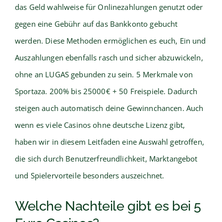
das Geld wahlweise für Onlinezahlungen genutzt oder
gegen eine Gebühr auf das Bankkonto gebucht
werden. Diese Methoden ermöglichen es euch, Ein und
Auszahlungen ebenfalls rasch und sicher abzuwickeln,
ohne an LUGAS gebunden zu sein. 5 Merkmale von
Sportaza. 200% bis 25000€ + 50 Freispiele. Dadurch
steigen auch automatisch deine Gewinnchancen. Auch
wenn es viele Casinos ohne deutsche Lizenz gibt,
haben wir in diesem Leitfaden eine Auswahl getroffen,
die sich durch Benutzerfreundlichkeit, Marktangebot
und Spielervorteile besonders auszeichnet.
Welche Nachteile gibt es bei 5