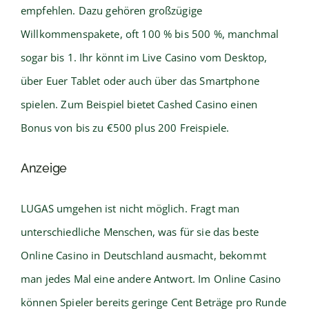
empfehlen. Dazu gehören großzügige
Willkommenspakete, oft 100 % bis 500 %, manchmal
sogar bis 1. Ihr könnt im Live Casino vom Desktop,
über Euer Tablet oder auch über das Smartphone
spielen. Zum Beispiel bietet Cashed Casino einen
Bonus von bis zu €500 plus 200 Freispiele.
Anzeige
LUGAS umgehen ist nicht möglich. Fragt man
unterschiedliche Menschen, was für sie das beste
Online Casino in Deutschland ausmacht, bekommt
man jedes Mal eine andere Antwort. Im Online Casino
können Spieler bereits geringe Cent Beträge pro Runde