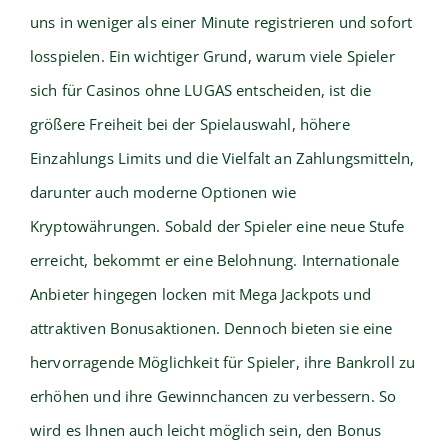
uns in weniger als einer Minute registrieren und sofort
losspielen. Ein wichtiger Grund, warum viele Spieler
sich für Casinos ohne LUGAS entscheiden, ist die
größere Freiheit bei der Spielauswahl, höhere
Einzahlungs Limits und die Vielfalt an Zahlungsmitteln,
darunter auch moderne Optionen wie
Kryptowährungen. Sobald der Spieler eine neue Stufe
erreicht, bekommt er eine Belohnung. Internationale
Anbieter hingegen locken mit Mega Jackpots und
attraktiven Bonusaktionen. Dennoch bieten sie eine
hervorragende Möglichkeit für Spieler, ihre Bankroll zu
erhöhen und ihre Gewinnchancen zu verbessern. So
wird es Ihnen auch leicht möglich sein, den Bonus