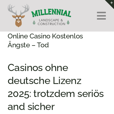
Skip
to
Tog
content
Nav
Home
Online Casino Kostenlos
Ängste – Tod
About Us
Casinos ohne
Services
deutsche Lizenz
Contact
2025: trotzdem seriös
and sicher