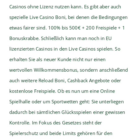
Casinos ohne Lizenz nutzen kann. Es gibt aber auch
spezielle Live Casino Boni, bei denen die Bedingungen
etwas fairer sind. 100% bis 500€ + 200 Freispiele + 1
Bonuskrabbe. Schließlich kann man noch in EU
lizenzierten Casinos in den Live Casinos spielen. So
erhalten Sie als neuer Kunde nicht nur einen
wertvollen Willkommensbonus, sondern anschließend
auch weitere Reload Boni, Cashback Angebote oder
kostenlose Freispiele. Ob es nun um eine Online
Spielhalle oder um Sportwetten geht: Sie unterliegen
dadurch bei sämtlichen Glücksspielen einer gewissen
Kontrolle. Im Fokus des Gesetzes steht der
Spielerschutz und beide Limits gehören für den