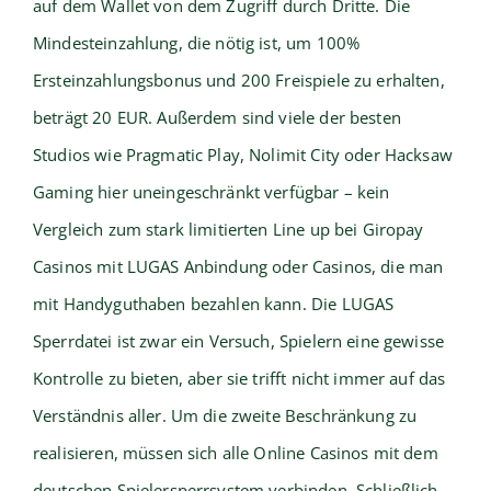
auf dem Wallet von dem Zugriff durch Dritte. Die
Mindesteinzahlung, die nötig ist, um 100%
Ersteinzahlungsbonus und 200 Freispiele zu erhalten,
beträgt 20 EUR. Außerdem sind viele der besten
Studios wie Pragmatic Play, Nolimit City oder Hacksaw
Gaming hier uneingeschränkt verfügbar – kein
Vergleich zum stark limitierten Line up bei Giropay
Casinos mit LUGAS Anbindung oder Casinos, die man
mit Handyguthaben bezahlen kann. Die LUGAS
Sperrdatei ist zwar ein Versuch, Spielern eine gewisse
Kontrolle zu bieten, aber sie trifft nicht immer auf das
Verständnis aller. Um die zweite Beschränkung zu
realisieren, müssen sich alle Online Casinos mit dem
deutschen Spielersperrsystem verbinden. Schließlich