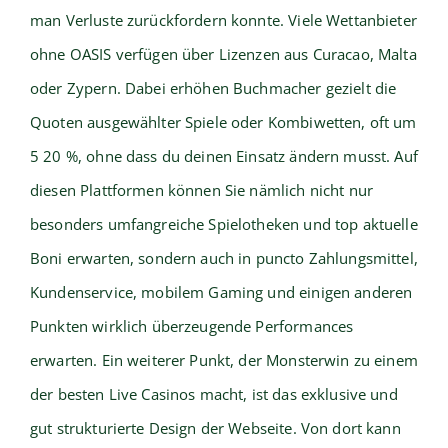
man Verluste zurückfordern konnte. Viele Wettanbieter
ohne OASIS verfügen über Lizenzen aus Curacao, Malta
oder Zypern. Dabei erhöhen Buchmacher gezielt die
Quoten ausgewählter Spiele oder Kombiwetten, oft um
5 20 %, ohne dass du deinen Einsatz ändern musst. Auf
diesen Plattformen können Sie nämlich nicht nur
besonders umfangreiche Spielotheken und top aktuelle
Boni erwarten, sondern auch in puncto Zahlungsmittel,
Kundenservice, mobilem Gaming und einigen anderen
Punkten wirklich überzeugende Performances
erwarten. Ein weiterer Punkt, der Monsterwin zu einem
der besten Live Casinos macht, ist das exklusive und
gut strukturierte Design der Webseite. Von dort kann