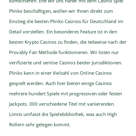
kombinieren. Ehe wir uns näher mit dem Casino Spiel
Plinko beschäftigen, wollen wir Ihnen direkt zum
Einstieg die besten Plinko Casinos für Deutschland im
Detail vorstellen. Ein besonderes Feature ist in den
besten Krypto Casinos zu finden, die teilweise nach der
Provably Fair Methode funktionieren. Wir listen nur
verifizierte und seriöse Casinos beider Jurisdiktionen.
Plinko kann in einer Vielzahl von Online Casinos
gespielt werden. Auch hier bieten einige Casinos
mehrere hundert Spiele mit progressiven oder festen
Jackpots. 000 verschiedene Titel mit variierenden
Limits umfasst die Spielebibliothek, was auch High
Rollern sehr gelegen kommt.