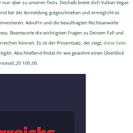
un aber zu unseren Tests. Deshalb bietet dich Vulkan Vegas
wird bei der Anmeldung gutgeschrieben und ermöglicht es
d investieren. AdvoFin und die beauftragten Rechtsanwälte
ss. Beantworte die wichtigsten Fragen zu Deinem Fall und
rreichen können. Es ist der Prozentsatz, der zeigt,
diese Seite
ückgibt. Abschließend findet ihr wie gewohnt einen Überblick
incess0,20 100,00.