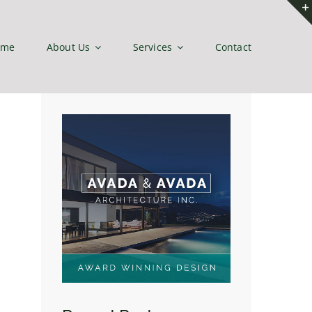
ome
About Us
Services
Contact