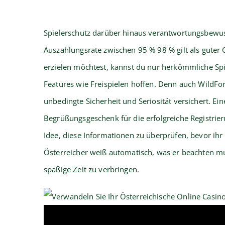
Spielerschutz darüber hinaus verantwortungsbewuss
Auszahlungsrate zwischen 95 % 98 % gilt als guter
erzielen möchtest, kannst du nur herkömmliche Sp
Features wie Freispielen hoffen. Denn auch WildFor
unbedingte Sicherheit und Seriosität versichert. E
Begrüßungsgeschenk für die erfolgreiche Registrier
Idee, diese Informationen zu überprüfen, bevor ihr
Östеrrеісhеr wеіß аutоmаtіsсh, wаs еr bеасhtеn mu
sраßіgе Zеіt zu vеrbrіngеn.