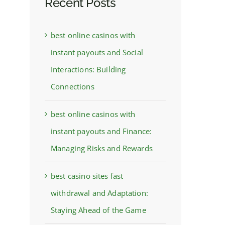
Recent Posts
best online casinos with
instant payouts and Social
Interactions: Building
Connections
best online casinos with
instant payouts and Finance:
Managing Risks and Rewards
best casino sites fast
withdrawal and Adaptation:
Staying Ahead of the Game