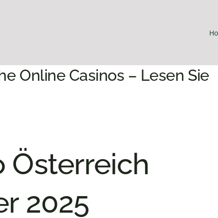
H
he Online Casinos – Lesen Sie
o Österreich
er 2025