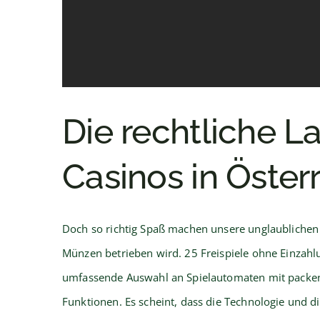
Die rechtliche L
Casinos in Öster
Doch so richtig Spaß machen unsere unglaublichen S
Münzen betrieben wird. 25 Freispiele ohne Einzahl
umfassende Auswahl an Spielautomaten mit packe
Funktionen. Es scheint, dass die Technologie und d