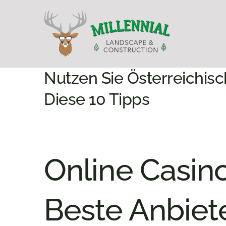
Skip
to
content
Nutzen Sie Österreichisc
Diese 10 Tipps
Online Casin
Beste Anbiet