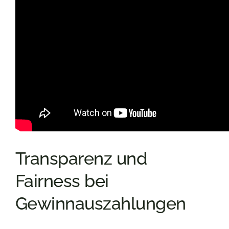
Transparenz und
Fairness bei
Gewinnauszahlungen