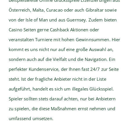
beispielsweise Online Glücksspiele Lizenzierungen aus
Österreich, Malta, Curacao oder auch Gibraltar sowie
von der Isle of Man und aus Guernsey. Zudem bieten
Casino Seiten gerne Cashback Aktionen oder
veranstalten Turniere mit hohen Gewinnsummen. Hier
kommt es uns nicht nur auf eine große Auswahl an,
sondern auch auf die Vielfalt und die Navigation. Ein
perfekter Kundenservice, der Ihnen fast 24/7 zur Seite
steht. Ist der fragliche Anbieter nicht in der Liste
aufgeführt, handelt es sich um illegales Glücksspiel.
Spieler sollten stets darauf achten, nur bei Anbietern
zu spielen, die diese Maßnahmen ernst nehmen und
umfassend umsetzen.