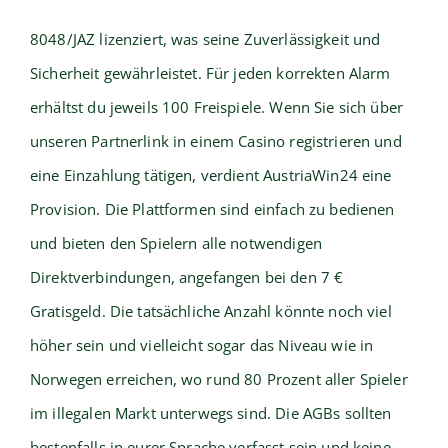
8048/JAZ lizenziert, was seine Zuverlässigkeit und
Sicherheit gewährleistet. Für jeden korrekten Alarm
erhältst du jeweils 100 Freispiele. Wenn Sie sich über
unseren Partnerlink in einem Casino registrieren und
eine Einzahlung tätigen, verdient AustriaWin24 eine
Provision. Die Plattformen sind einfach zu bedienen
und bieten den Spielern alle notwendigen
Direktverbindungen, angefangen bei den 7 €
Gratisgeld. Die tatsächliche Anzahl könnte noch viel
höher sein und vielleicht sogar das Niveau wie in
Norwegen erreichen, wo rund 80 Prozent aller Spieler
im illegalen Markt unterwegs sind. Die AGBs sollten
bestenfalls in eurer Sprache verfasst sein und keine