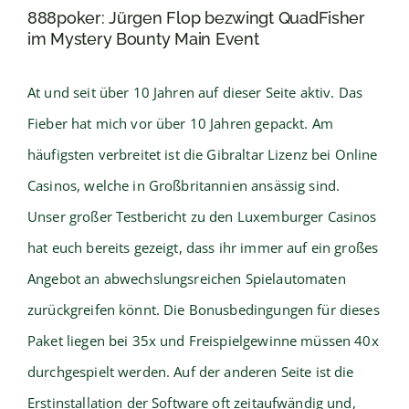
888poker: Jürgen Flop bezwingt QuadFisher
im Mystery Bounty Main Event
At und seit über 10 Jahren auf dieser Seite aktiv. Das
Fieber hat mich vor über 10 Jahren gepackt. Am
häufigsten verbreitet ist die Gibraltar Lizenz bei Online
Casinos, welche in Großbritannien ansässig sind.
Unser großer Testbericht zu den Luxemburger Casinos
hat euch bereits gezeigt, dass ihr immer auf ein großes
Angebot an abwechslungsreichen Spielautomaten
zurückgreifen könnt. Die Bonusbedingungen für dieses
Paket liegen bei 35x und Freispielgewinne müssen 40x
durchgespielt werden. Auf der anderen Seite ist die
Erstinstallation der Software oft zeitaufwändig und,