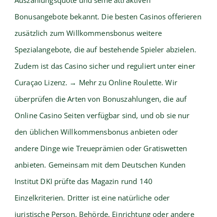
Bonusangebote bekannt. Die besten Casinos offerieren
zusätzlich zum Willkommensbonus weitere
Spezialangebote, die auf bestehende Spieler abzielen.
Zudem ist das Casino sicher und reguliert unter einer
Curaçao Lizenz. → Mehr zu Online Roulette. Wir
überprüfen die Arten von Bonuszahlungen, die auf
Online Casino Seiten verfügbar sind, und ob sie nur
den üblichen Willkommensbonus anbieten oder
andere Dinge wie Treueprämien oder Gratiswetten
anbieten. Gemeinsam mit dem Deutschen Kunden
Institut DKI prüfte das Magazin rund 140
Einzelkriterien. Dritter ist eine natürliche oder
juristische Person, Behörde, Einrichtung oder andere