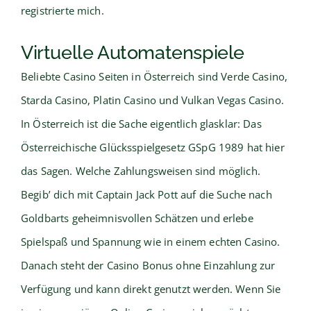
registrierte mich.
Virtuelle Automatenspiele
Beliebte Casino Seiten in Österreich sind Verde Casino,
Starda Casino, Platin Casino und Vulkan Vegas Casino.
In Österreich ist die Sache eigentlich glasklar: Das
Österreichische Glücksspielgesetz GSpG 1989 hat hier
das Sagen. Welche Zahlungsweisen sind möglich.
Begib’ dich mit Captain Jack Pott auf die Suche nach
Goldbarts geheimnisvollen Schätzen und erlebe
Spielspaß und Spannung wie in einem echten Casino.
Danach steht der Casino Bonus ohne Einzahlung zur
Verfügung und kann direkt genutzt werden. Wenn Sie