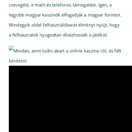
csevegést, e mailt és telefonos támogatást. Igen, a
legjobb magyar kaszinók elfogadják a magyar forintot.
Mindegyik oldal felhasználóbarát élményt nyújt, hogy
a felhasználók nyugodtan élvezhessék a játékot.