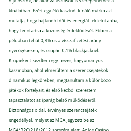
díjkiosztók, de akár választások is szerepelhetnek a
kínálatban. Ezért egy élő kaszinót kínáló márka azt
mutatja, hogy hajlandó időt és energiát fektetni abba,
hogy fenntartsa a közönség érdeklődését. Ebben a
példában tehát 0,3% os a visszafizetési arány
nyerőgépeken, és csupán 0,1% blackjacknél.
Krupiéként kezdtem egy neves, hagyományos
kaszinóban, ahol elmerültem a szerencsejátékok
dinamikus légkörében, megtanultam a különböző
játékok fortélyait, és első kézből szereztem
tapasztalatot az iparág belső működéséről.
Biztonságos oldal, érvényes szerencsejáték
engedéllyel, melyet az MGA jegyzett be az
MGA/B2C/218/2012 sorszám alatt. Az Ice Casino