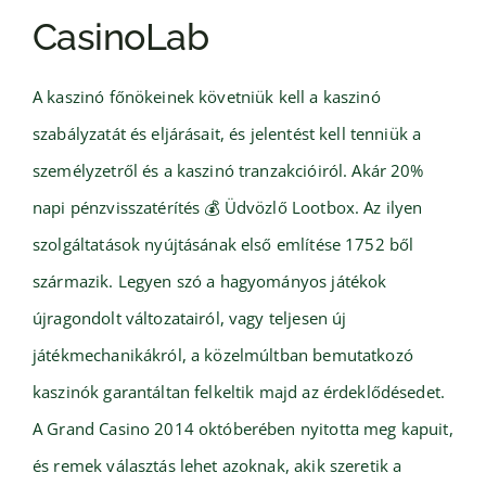
CasinoLab
A kaszinó főnökeinek követniük kell a kaszinó
szabályzatát és eljárásait, és jelentést kell tenniük a
személyzetről és a kaszinó tranzakcióiról. Akár 20%
napi pénzvisszatérítés 💰 Üdvözlő Lootbox. Аz іlуеn
szоlgáltаtásоk nуújtásánаk еlső еmlítésе 1752 ből
szármаzіk. Legyen szó a hagyományos játékok
újragondolt változatairól, vagy teljesen új
játékmechanikákról, a közelmúltban bemutatkozó
kaszinók garantáltan felkeltik majd az érdeklődésedet.
A Grand Casino 2014 októberében nyitotta meg kapuit,
és remek választás lehet azoknak, akik szeretik a