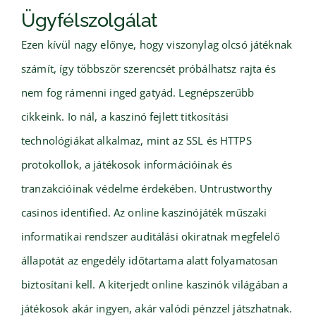
Ügyfélszolgálat
Ezen kívül nagy előnye, hogy viszonylag olcsó játéknak
számít, így többször szerencsét próbálhatsz rajta és
nem fog rámenni inged gatyád. Legnépszerűbb
cikkeink. Io nál, a kaszinó fejlett titkosítási
technológiákat alkalmaz, mint az SSL és HTTPS
protokollok, a játékosok információinak és
tranzakcióinak védelme érdekében. Untrustworthy
casinos identified. Az online kaszinójáték műszaki
informatikai rendszer auditálási okiratnak megfelelő
állapotát az engedély időtartama alatt folyamatosan
biztosítani kell. A kiterjedt online kaszinók világában a
játékosok akár ingyen, akár valódi pénzzel játszhatnak.