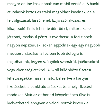
magyar online kaszinónak van mobil verziója. A banki
átutaláso͏k biz͏tos és stabil megoldást kínálnak, de a
feldolgozásuk lassú lehet. Ez jó szórakozás, és
kikapcsolódás is lehet, te döntöd el, mikor akarsz
játszani, ráadásul pénzt is nyerhetsz. A foci tippek
nagyon népszerűek, sokan aggódnak egy egy nagyobb
meccsért, ráadásul a fociban több dologra is
fogadhatunk, legyen szó gólok számáról, játékosokról
vagy akár szögletekről. A Skrill különböző fizetési
lehetőségekkel használható, beleértve a kártyás
fizetéseket, a banki átutalásokat és a helyi fizetési
módokat. Akár az otthonod kényelmében ülve is
kiélvezheted, ahogyan a valódi osztók keverik a