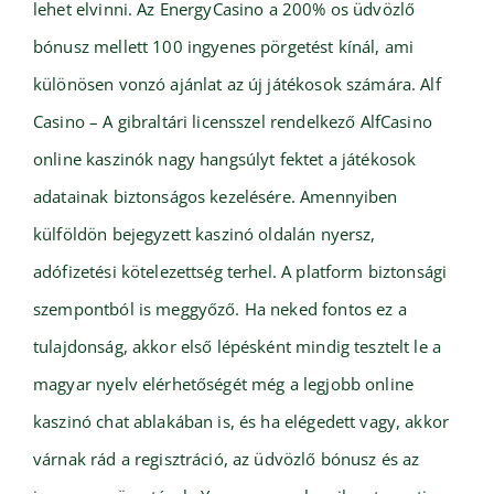
lehet elvinni. Az EnergyCasino a 200% os üdvözlő
bónusz mellett 100 ingyenes pörgetést kínál, ami
különösen vonzó ajánlat az új játékosok számára. Alf
Casino – A gibraltári licensszel rendelkező AlfCasino
online kaszinók nagy hangsúlyt fektet a játékosok
adatainak biztonságos kezelésére. Amennyiben
külföldön bejegyzett kaszinó oldalán nyersz,
adófizetési kötelezettség terhel. A platform biztonsági
szempontból is meggyőző. Ha neked fontos ez a
tulajdonság, akkor első lépésként mindig tesztelt le a
magyar nyelv elérhetőségét még a legjobb online
kaszinó chat ablakában is, és ha elégedett vagy, akkor
várnak rád a regisztráció, az üdvözlő bónusz és az