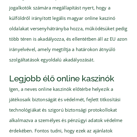
jogalkotók számára megállapítást nyert, hogy a
külföldről irányított legális magyar online kaszinó
oldalakat versenyhátrányba hozza, működésüket pedig
több téren is akadályozza, és ellentétben áll az EU azon
irányelvével, amely megtiltja a határokon átnyúló
szolgáltatások egyoldalú akadályozását.
Legjobb élő online kaszinók
Igen, a neves online kaszinók előtérbe helyezik a
játékosaik biztonságát és védelmét, fejlett titkosítási
technológiákat és szigorú biztonsági protokollokat
alkalmazva a személyes és pénzügyi adatok védelme
érdekében. Fontos tudni, hogy ezek az ajánlatok