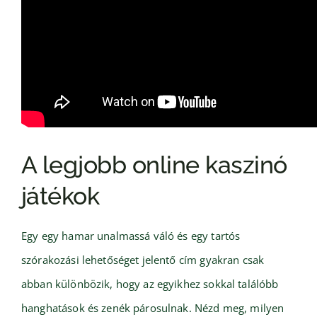
A legjobb online kaszinó
játékok
Egy egy hamar unalmassá váló és egy tartós
szórakozási lehetőséget jelentő cím gyakran csak
abban különbözik, hogy az egyikhez sokkal találóbb
hanghatások és zenék párosulnak. Nézd meg, milyen