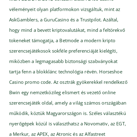
véleményeit olyan platformokon vizsgáltuk, mint az
AskGamblers, a GuruCasino és a Trustpilot. Azáltal,
hogy mind a bevett kriptovalutákat, mind a feltörekvő
tokeneket támogatja, a Betmode a modern kripto
szerencsejátékosok sokféle preferenciáját kielégíti,
miközben a legmagasabb biztonsági szabványokat
tartja fenn a blokklánc technológia révén. Horseshoe
Casino promo code. Az osztrák gyökerekkel rendelkező
Bwin egy nemzetközileg elismert és vezető online
szerencsejáték oldal, amely a világ számos országában
működik, köztük Magyarországon is. Széles választékú
nyerőgépek közül is választhatsz a Novomativ, az EGT,
a Merkur, az APEX, az Atronic és az Alfastreet