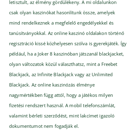
letisztult, az élmény gördülékeny. A mi oldalunkon
csak olyan kaszinókat hasonlítunk össze, amelyek
mind rendelkeznek a megfelelő engedélyekkel és
tanúsítványokkal. Az online kaszinó oldalakon történő
regisztráció kissé közhelyesen szólva is gyerekjáték. Így
például, ha a Joker 8 kaszinóban játszanál blackjacket,
olyan változatok közül választhatsz, mint a Freebet
Blackjack, az Infinite Blackjack vagy az Unlimited
Blackjack. Az online kaszinózás élménye
nagymértékben függ attól, hogy a játékos milyen
fizetési rendszert használ. A mobil telefonszámlát,
valamint bérleti szerződést, mint lakcímet igazoló
dokumentumot nem fogadják el.