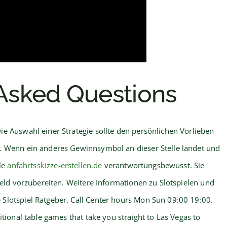
Asked Questions
ie Auswahl einer Strategie sollte den persönlichen Vorlieben
n. Wenn ein anderes Gewinnsymbol an dieser Stelle landet und
ele
anfahrtsskizze-erstellen.de
verantwortungsbewusst. Sie
tgeld vorzubereiten. Weitere Informationen zu Slotspielen und
 Slotspiel Ratgeber. Call Center hours Mon Sun 09:00 19:00.
itional table games that take you straight to Las Vegas to