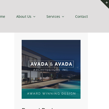
ome
About Us
Services
Contact