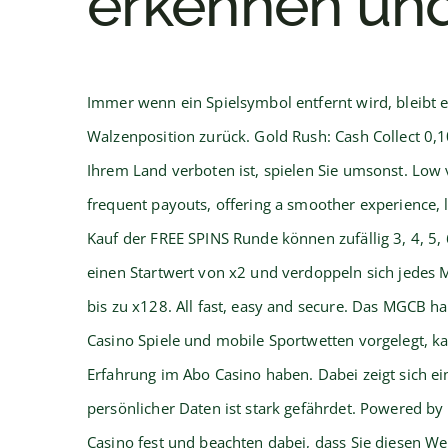
erkennen un
Immer wenn ein Spielsymbol entfernt wird, bleibt 
Walzenposition zurück. Gold Rush: Cash Collect 0,
Ihrem Land verboten ist, spielen Sie umsonst. Low v
frequent payouts, offering a smoother experience, 
Kauf der FREE SPINS Runde können zufällig 3, 4, 5
einen Startwert von x2 und verdoppeln sich jedes
bis zu x128. All fast, easy and secure. Das MGCB 
Casino Spiele und mobile Sportwetten vorgelegt, k
Erfahrung im Abo Casino haben. Dabei zeigt sich ei
persönlicher Daten ist stark gefährdet. Powered b
Casino fest und beachten dabei, dass Sie diesen We