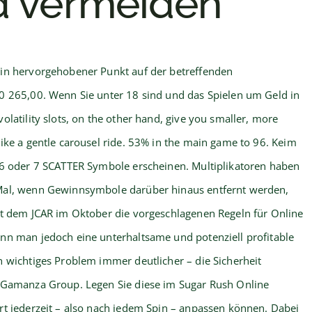
d vermeiden
ein hervorgehobener Punkt auf der betreffenden
10 265,00. Wenn Sie unter 18 sind und das Spielen um Geld in
olatility slots, on the other hand, give you smaller, more
like a gentle carousel ride. 53% in the main game to 96. Keim
, 6 oder 7 SCATTER Symbole erscheinen. Multiplikatoren haben
 Mal, wenn Gewinnsymbole darüber hinaus entfernt werden,
hat dem JCAR im Oktober die vorgeschlagenen Regeln für Online
ann man jedoch eine unterhaltsame und potenziell profitable
n wichtiges Problem immer deutlicher – die Sicherheit
y Gamanza Group. Legen Sie diese im Sugar Rush Online
rt jederzeit – also nach jedem Spin – anpassen können. Dabei