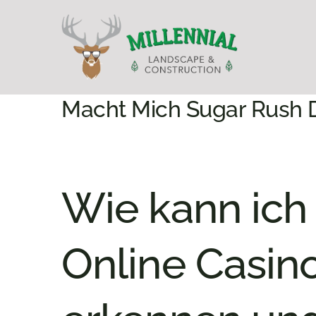
Skip
to
content
Macht Mich Sugar Rush 
Wie kann ich
Online Casino