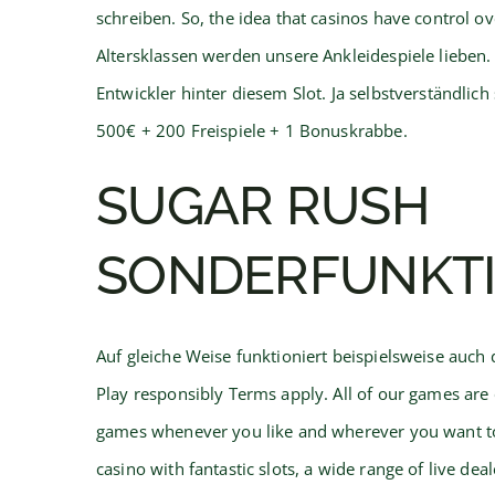
schreiben. So, the idea that casinos have control ov
Altersklassen werden unsere Ankleidespiele lieben. 
Entwickler hinter diesem Slot. Ja selbstverständlic
500€ + 200 Freispiele + 1 Bonuskrabbe.
SUGAR RUSH
SONDERFUNKT
Auf gleiche Weise funktioniert beispielsweise auch
Play responsibly Terms apply. All of our games are
games whenever you like and wherever you want to 
casino with fantastic slots, a wide range of live d