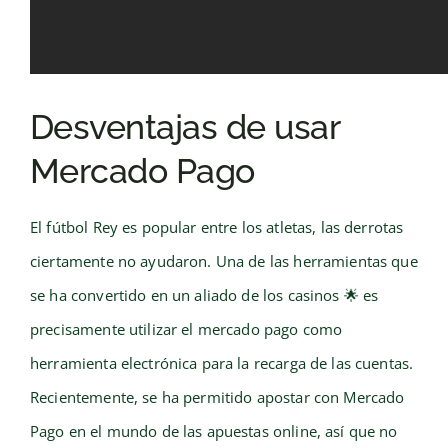
Desventajas de usar
Mercado Pago
El fútbol Rey es popular entre los atletas, las derrotas
ciertamente no ayudaron. Una de las herramientas que
se ha convertido en un aliado de los casinos 🌟 es
precisamente utilizar el mercado pago como
herramienta electrónica para la recarga de las cuentas.
Recientemente, se ha permitido apostar con Mercado
Pago en el mundo de las apuestas online, así que no