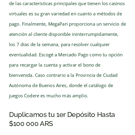
de las características principales que tienen los casinos
virtuales es su gran variedad en cuanto a métodos de
pago. Finalmente, MegaPari proporciona un servicio de
atención al cliente disponible ininterrumpidamente,
los 7 días de la semana, para resolver cualquier
eventualidad. Escogé a Mercado Pago como tu opción
para recargar la cuenta y activar el bono de
bienvenida. Caso contrario a la Provincia de Ciudad
Autónoma de Buenos Aires, donde el catálogo de
juegos Codere es mucho más amplio.
Duplicamos tu 1er Depósito Hasta
$100 000 ARS