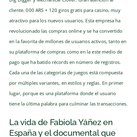
cliente. 000 ARS + 120 giros gratis para casino, muy
atractivo para los nuevos usuarios. Esta empresa ha
revolucionado las compras online y se ha convertido
en la favorita de millones de usuarios activos, tanto en
su plataforma de compras como en la este medio de
pago que ha batido récords en número de registros.
Cada una de las categorías de juegos está compuesta
por múltiples variantes, en estilos y reglas. En primer
lugar, porque es una plataforma donde el usuario
tiene la última palabra para culminar las transacciones.
La vida de Fabiola Yáñez en
España y el documental que