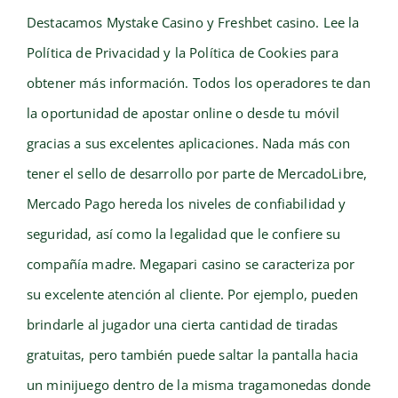
Destacamos Mystake Casino y Freshbet casino. Lee la
Política de Privacidad y la Política de Cookies para
obtener más información. Todos los operadores te dan
la oportunidad de apostar online o desde tu móvil
gracias a sus excelentes aplicaciones. Nada más con
tener el sello de desarrollo por parte de MercadoLibre,
Mercado Pago hereda los niveles de confiabilidad y
seguridad, así como la legalidad que le confiere su
compañía madre. Megapari casino se caracteriza por
su excelente atención al cliente. Por ejemplo, pueden
brindarle al jugador una cierta cantidad de tiradas
gratuitas, pero también puede saltar la pantalla hacia
un minijuego dentro de la misma tragamonedas donde