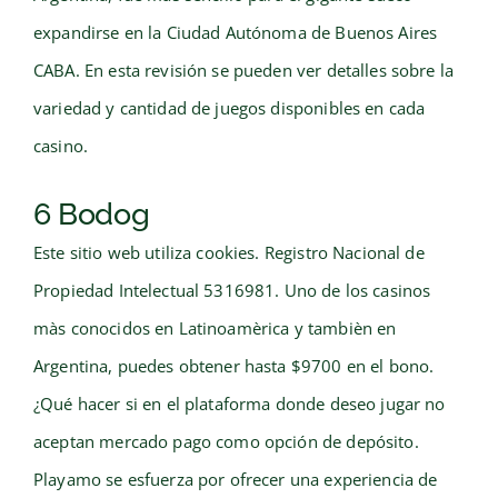
expandirse en la Ciudad Autónoma de Buenos Aires
CABA. En esta revisión se pueden ver detalles sobre la
variedad y cantidad de juegos disponibles en cada
casino.
6 Bodog
Este sitio web utiliza cookies. Registro Nacional de
Propiedad Intelectual 5316981. Uno de los casinos
màs conocidos en Latinoamèrica y tambièn en
Argentina, puedes obtener hasta $9700 en el bono.
¿Qué hacer si en el plataforma donde deseo jugar no
aceptan mercado pago como opción de depósito.
Playamo se esfuerza por ofrecer una experiencia de