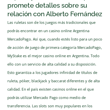
promete detalles sobre su
relación con Alberto Fernández
Las ruletas son de los juegos más tradicionales que
podrás encontrar en un casino online Argentina
MercadoPago. Así que, cuando estés listo para un poco
de acción de juego de primera categoría MercadoPago,
MyStake es el mejor casino online en Argentina. Todo
ello con un servicio de alta calidad a su disposición.
Esto garantiza a los jugadores infinidad de títulos de
ruleta, póker, blackjack y baccarat diferentes y de alta
calidad. En el país existen casinos online en el que
podrás utilizar Mercado Pago como medio de
transferencia. Las slots son muy populares en los