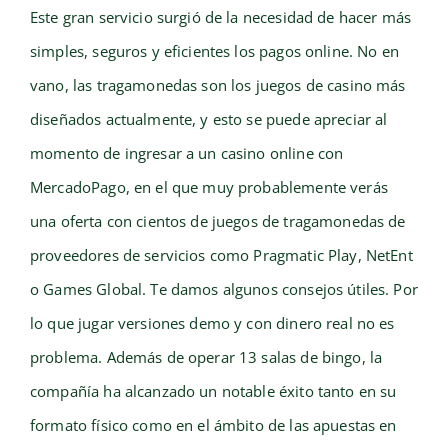
Este gran servicio surgió de la necesidad de hacer más
simples, seguros y eficientes los pagos online. No en
vano, las tragamonedas son los juegos de casino más
diseñados actualmente, y esto se puede apreciar al
momento de ingresar a un casino online con
MercadoPago, en el que muy probablemente verás
una oferta con cientos de juegos de tragamonedas de
proveedores de servicios como Pragmatic Play, NetEnt
o Games Global. Te damos algunos consejos útiles. Por
lo que jugar versiones demo y con dinero real no es
problema. Además de operar 13 salas de bingo, la
compañía ha alcanzado un notable éxito tanto en su
formato físico como en el ámbito de las apuestas en