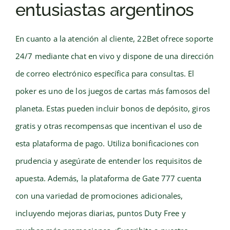
entusiastas argentinos
En cuanto a la atención al cliente, 22Bet ofrece soporte
24/7 mediante chat en vivo y dispone de una dirección
de correo electrónico específica para consultas. El
poker es uno de los juegos de cartas más famosos del
planeta. Estas pueden incluir bonos de depósito, giros
gratis y otras recompensas que incentivan el uso de
esta plataforma de pago. Utiliza bonificaciones con
prudencia y asegúrate de entender los requisitos de
apuesta. Además, la plataforma de Gate 777 cuenta
con una variedad de promociones adicionales,
incluyendo mejoras diarias, puntos Duty Free y