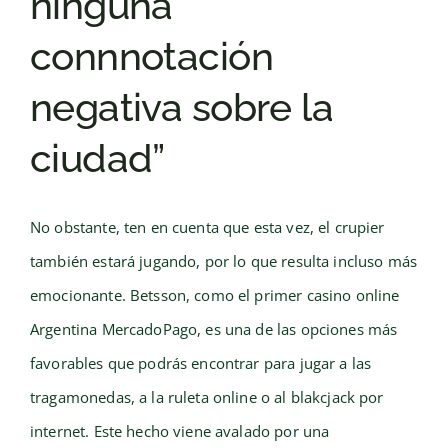
ninguna
connnotación
negativa sobre la
ciudad”
No obstante, ten en cuenta que esta vez, el crupier
también estará jugando, por lo que resulta incluso más
emocionante. Betsson, como el primer casino online
Argentina MercadoPago, es una de las opciones más
favorables que podrás encontrar para jugar a las
tragamonedas, a la ruleta online o al blakcjack por
internet. Este hecho viene avalado por una