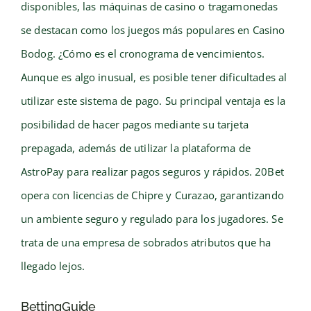
disponibles, las máquinas de casino o tragamonedas
se destacan como los juegos más populares en Casino
Bodog. ¿Cómo es el cronograma de vencimientos.
Aunque es algo inusual, es posible tener dificultades al
utilizar este sistema de pago. Su principal ventaja es la
posibilidad de hacer pagos mediante su tarjeta
prepagada, además de utilizar la plataforma de
AstroPay para realizar pagos seguros y rápidos. 20Bet
opera con licencias de Chipre y Curazao, garantizando
un ambiente seguro y regulado para los jugadores. Se
trata de una empresa de sobrados atributos que ha
llegado lejos.
BettingGuide