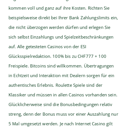
kommen voll und ganz auf ihre Kosten. Richten Sie
beispielsweise direkt bei Ihrer Bank Zahlungslimits ein,
die nicht überzogen werden dürfen und erlegen Sie
sich selbst Einzahlungs und Spielzeitbeschränkungen
auf. Alle getesteten Casinos von der ESI
Glücksspielredaktion. 100% bis zu CHF777 + 100
Freispiele. Bitcoins sind willkommen. Übertragungen
in Echtzeit und Interaktion mit Dealern sorgen für ein
authentisches Erlebnis. Roulette Spiele sind der
Klassiker und müssen in allen Casinos vorhanden sein.
Glücklicherweise sind die Bonusbedingungen relativ
streng, denn der Bonus muss vor einer Auszahlung nur
5 Mal umgesetzt werden. Je nach Internet Casino gilt