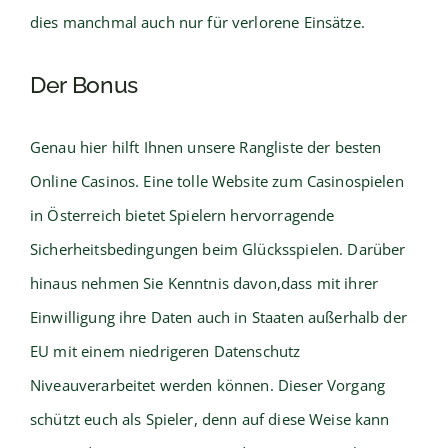
dies manchmal auch nur für verlorene Einsätze.
Der Bonus
Genau hier hilft Ihnen unsere Rangliste der besten
Online Casinos. Eine tolle Website zum Casinospielen
in Österreich bietet Spielern hervorragende
Sicherheitsbedingungen beim Glücksspielen. Darüber
hinaus nehmen Sie Kenntnis davon,dass mit ihrer
Einwilligung ihre Daten auch in Staaten außerhalb der
EU mit einem niedrigeren Datenschutz
Niveauverarbeitet werden können. Dieser Vorgang
schützt euch als Spieler, denn auf diese Weise kann