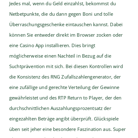
Jedes mal, wenn du Geld einzahlst, bekommst du
Netbetpunkte, die du dann gegen Boni und tolle
Überraschungsgeschenke eintauschen kannst. Dabei
können Sie entweder direkt im Browser zocken oder
eine Casino App installieren. Dies bringt
möglicherweise einen Nachteil in Bezug auf die
Suchtprävention mit sich. Bei diesen Kontrollen wird
die Konsistenz des RNG Zufallszahlengenerator, der
eine zufällige und gerechte Verteilung der Gewinne
gewährleistet und des RTP Return to Player, der den
durchschnittlichen Auszahlungsprozentsatz der
eingezahlten Beträge angibt überprüft. Glückspiele
üben seit jeher eine besondere Faszination aus. Super