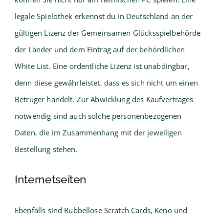
legale Spielothek erkennst du in Deutschland an der
gültigen Lizenz der Gemeinsamen Glücksspielbehörde
der Länder und dem Eintrag auf der behördlichen
White List. Eine ordentliche Lizenz ist unabdingbar,
denn diese gewährleistet, dass es sich nicht um einen
Betrüger handelt. Zur Abwicklung des Kaufvertrages
notwendig sind auch solche personenbezogenen
Daten, die im Zusammenhang mit der jeweiligen
Bestellung stehen.
Internetseiten
Ebenfalls sind Rubbellose Scratch Cards, Keno und