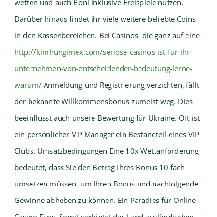
wetten und auch Boni inklusive Freispiele nutzen.
Darüber hinaus findet ihr viele weitere beliebte Coins
in den Kassenbereichen. Bei Casinos, die ganz auf eine
http://kimhungimex.com/seriose-casinos-ist-fur-ihr-
unternehmen-von-entscheidender-bedeutung-lerne-
warum/
Anmeldung und Registrierung verzichten, fällt
der bekannte Willkommensbonus zumeist weg. Dies
beeinflusst auch unsere Bewertung für Ukraine. Oft ist
ein persönlicher VIP Manager ein Bestandteil eines VIP
Clubs. Umsatzbedingungen Eine 10x Wettanforderung
bedeutet, dass Sie den Betrag Ihres Bonus 10 fach
umsetzen müssen, um Ihren Bonus und nachfolgende
Gewinne abheben zu können. Ein Paradies für Online
Casino Fans. Somit verbietet das Land ausländischen