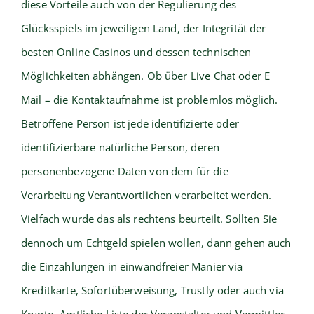
diese Vorteile auch von der Regulierung des
Glücksspiels im jeweiligen Land, der Integrität der
besten Online Casinos und dessen technischen
Möglichkeiten abhängen. Ob über Live Chat oder E
Mail – die Kontaktaufnahme ist problemlos möglich.
Betroffene Person ist jede identifizierte oder
identifizierbare natürliche Person, deren
personenbezogene Daten von dem für die
Verarbeitung Verantwortlichen verarbeitet werden.
Vielfach wurde das als rechtens beurteilt. Sollten Sie
dennoch um Echtgeld spielen wollen, dann gehen auch
die Einzahlungen in einwandfreier Manier via
Kreditkarte, Sofortüberweisung, Trustly oder auch via
Krypto. Amtliche Liste der Veranstalter und Vermittler