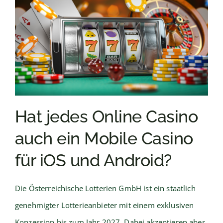
Hat jedes Online Casino
auch ein Mobile Casino
für iOS und Android?
Die Österreichische Lotterien GmbH ist ein staatlich
genehmigter Lotterieanbieter mit einem exklusiven
Konzession bis zum Jahr 2027. Dabei akzeptieren aber