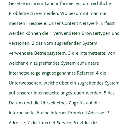
Gesetze in ihrem Land informieren, um rechtliche
Probleme zu vermeiden. Wo bekommt man die
meisten Freispiele. Unser Content Netzwerk. Erfasst
werden können die 1 verwendeten Browsertypen und
Versionen, 2 das vom zugreifenden System
verwendete Betriebssystem, 3 die Internetseite, von
welcher ein zugreifendes System auf unsere
Internetseite gelangt sogenannte Referrer, 4 die
Unterwebseiten, welche über ein zugreifendes System
auf unserer Internetseite angesteuert werden, 5 das
Datum und die Uhrzeit eines Zugriffs auf die
Internetseite, 6 eine Internet Protokoll Adresse IP
Adresse, 7 der Internet Service Provider des