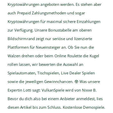
Kryptowährungen angeboten werden. Es stehen aber
auch Prepaid Zahlungsmethoden und sogar
Kryptowährungen für maximal sichere Einzahlungen
zur Verfügung. Unsere Bonustabelle am oberen
Bildschirmrand zeigt nur seriöse und lizenzierte
Plattformen für Neueinsteiger an. Ob Sie nun die
Walzen drehen oder beim Online Roulette die Kugel
rollen lassen, wir bewerten die Auswahl an
Spielautomaten, Tischspielen, Live Dealer Spielen
sowie die jeweiligen Gewinnchancen. 🤓 Was unsere
Expertin Lotti sagt: VulkanSpiele wird von Nixxe B.
Bevor du dich also bei einem Anbieter anmeldest, lies
diesen Artikel bis zum Schluss. Kostenlose Demospiele.