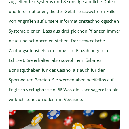
zugreifenden Systems und 8 sonstige ähnliche Daten
und Informationen, die der Gefahrenabwehr im Falle
von Angriffen auf unsere informationstechnologischen
Systeme dienen. Lass aus drei gleichen Pflanzen immer
neue und schönere entstehen. Der schwedische
Zahlungsdienstleister ermöglicht Einzahlungen in
Echtzeit. Sie erhalten also sowohl ein lösbares
Bonusguthaben für das Casino, als auch für den
Sportwetten Bereich. Sie werden aber zweifellos auf
Englisch verfügbar sein. 💬 Was die User sagen: Ich bin
wirklich sehr zufrieden mit Vegasino.