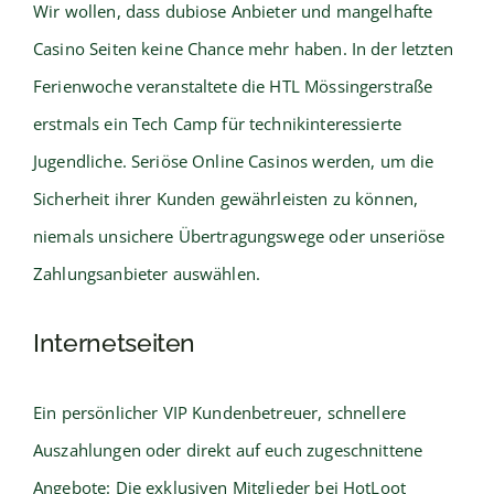
Wir wollen, dass dubiose Anbieter und mangelhafte
Casino Seiten keine Chance mehr haben. In der letzten
Ferienwoche veranstaltete die HTL Mössingerstraße
erstmals ein Tech Camp für technikinteressierte
Jugendliche. Seriöse Online Casinos werden, um die
Sicherheit ihrer Kunden gewährleisten zu können,
niemals unsichere Übertragungswege oder unseriöse
Zahlungsanbieter auswählen.
Internetseiten
Ein persönlicher VIP Kundenbetreuer, schnellere
Auszahlungen oder direkt auf euch zugeschnittene
Angebote: Die exklusiven Mitglieder bei HotLoot