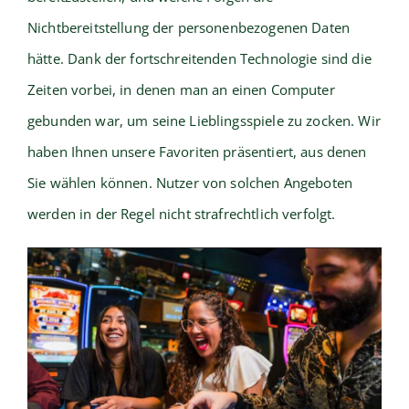
Nichtbereitstellung der personenbezogenen Daten
hätte. Dank der fortschreitenden Technologie sind die
Zeiten vorbei, in denen man an einen Computer
gebunden war, um seine Lieblingsspiele zu zocken. Wir
haben Ihnen unsere Favoriten präsentiert, aus denen
Sie wählen können. Nutzer von solchen Angeboten
werden in der Regel nicht strafrechtlich verfolgt.