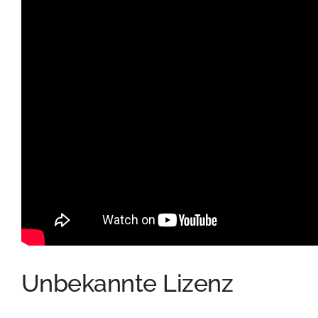
Unbekannte Lizenz