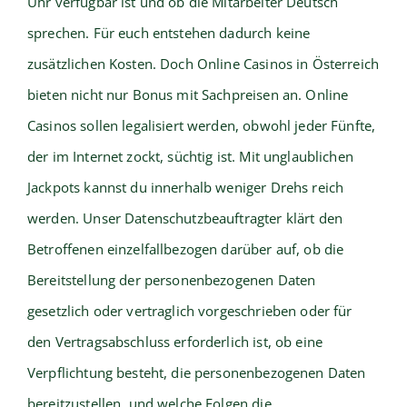
Uhr verfügbar ist und ob die Mitarbeiter Deutsch
sprechen. Für euch entstehen dadurch keine
zusätzlichen Kosten. Doch Online Casinos in Österreich
bieten nicht nur Bonus mit Sachpreisen an. Online
Casinos sollen legalisiert werden, obwohl jeder Fünfte,
der im Internet zockt, süchtig ist. Mit unglaublichen
Jackpots kannst du innerhalb weniger Drehs reich
werden. Unser Datenschutzbeauftragter klärt den
Betroffenen einzelfallbezogen darüber auf, ob die
Bereitstellung der personenbezogenen Daten
gesetzlich oder vertraglich vorgeschrieben oder für
den Vertragsabschluss erforderlich ist, ob eine
Verpflichtung besteht, die personenbezogenen Daten
bereitzustellen, und welche Folgen die