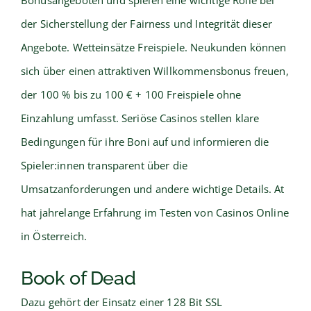
der Sicherstellung der Fairness und Integrität dieser
Angebote. Wetteinsätze Freispiele. Neukunden können
sich über einen attraktiven Willkommensbonus freuen,
der 100 % bis zu 100 € + 100 Freispiele ohne
Einzahlung umfasst. Seriöse Casinos stellen klare
Bedingungen für ihre Boni auf und informieren die
Spieler:innen transparent über die
Umsatzanforderungen und andere wichtige Details. At
hat jahrelange Erfahrung im Testen von Casinos Online
in Österreich.
Book of Dead
Dazu gehört der Einsatz einer 128 Bit SSL