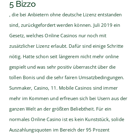
5 Bizzo
, die bei Anbietern ohne deutsche Lizenz entstanden
sind, zurückgefordert werden können. Juli 2019 ein
Gesetz, welches Online Casinos nur noch mit
zusätzlicher Lizenz erlaubt. Dafür sind einige Schritte
nötig. Hatte schon seit längerem nicht mehr online
gespielt und was sehr positiv überrascht über die
tollen Bonis und die sehr fairen Umsatzbedingungen.
Sunmaker, Casino, 11. Mobile Casinos sind immer
mehr im Kommen und erfreuen sich bei Usern aus der
ganzen Welt an der größten Beliebtheit. Für ein
normales Online Casino ist es kein Kunststück, solide
Auszahlungsquoten im Bereich der 95 Prozent