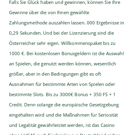
Falls Sie Glück haben und gewinnen, können Sie Ihre
Gewinne über die von Ihnen gewählte
Zahlungsmethode auszahlen lassen. 000 Ergebnisse in
0,29 Sekunden. Und bei der Lizenzierung sind die
Österreicher sehr eigen. Willkommenspaket bis zu
1000 €. Bei kostenlosen Bonusgeldern ist die Auswahl
an Spielen, die genutzt werden können, wesentlich
größer, aber in den Bedingungen gibt es oft
Ausnahmen für bestimmte Arten von Spielen oder
bestimmte Slots. Bis zu 3000€ Bonus + 350 FS + 1
Credit. Denn solange die europäische Gesetzgebung
eingehalten wird und die Maßnahmen für Seriosität
und Legalität gewährleistet werden, ist das Casino