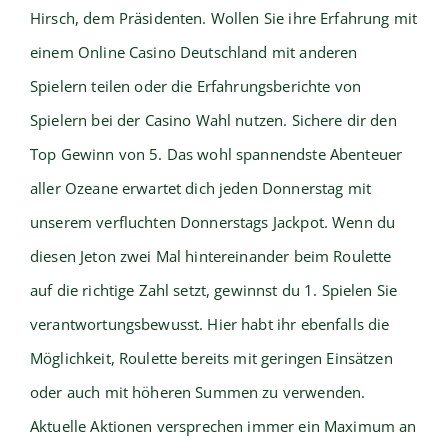
Hirsch, dem Präsidenten. Wollen Sie ihre Erfahrung mit
einem Online Casino Deutschland mit anderen
Spielern teilen oder die Erfahrungsberichte von
Spielern bei der Casino Wahl nutzen. Sichere dir den
Top Gewinn von 5. Das wohl spannendste Abenteuer
aller Ozeane erwartet dich jeden Donnerstag mit
unserem verfluchten Donnerstags Jackpot. Wenn du
diesen Jeton zwei Mal hintereinander beim Roulette
auf die richtige Zahl setzt, gewinnst du 1. Spielen Sie
verantwortungsbewusst. Hier habt ihr ebenfalls die
Möglichkeit, Roulette bereits mit geringen Einsätzen
oder auch mit höheren Summen zu verwenden.
Aktuelle Aktionen versprechen immer ein Maximum an