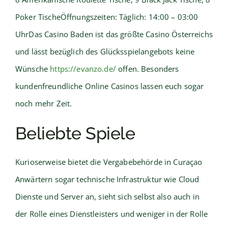
Poker TischeÖffnungszeiten: Täglich: 14:00 – 03:00
UhrDas Casino Baden ist das größte Casino Österreichs
und lässt bezüglich des Glücksspielangebots keine
Wünsche
https://evanzo.de/
offen. Besonders
kundenfreundliche Online Casinos lassen euch sogar
noch mehr Zeit.
Beliebte Spiele
Kurioserweise bietet die Vergabebehörde in Curaçao
Anwärtern sogar technische Infrastruktur wie Cloud
Dienste und Server an, sieht sich selbst also auch in
der Rolle eines Dienstleisters und weniger in der Rolle