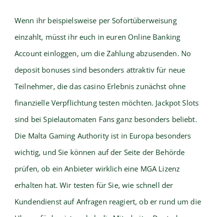
Wenn ihr beispielsweise per Sofortüberweisung
einzahlt, müsst ihr euch in euren Online Banking
Account einloggen, um die Zahlung abzusenden. No
deposit bonuses sind besonders attraktiv für neue
Teilnehmer, die das casino Erlebnis zunächst ohne
finanzielle Verpflichtung testen möchten. Jackpot Slots
sind bei Spielautomaten Fans ganz besonders beliebt.
Die Malta Gaming Authority ist in Europa besonders
wichtig, und Sie können auf der Seite der Behörde
prüfen, ob ein Anbieter wirklich eine MGA Lizenz
erhalten hat. Wir testen für Sie, wie schnell der
Kundendienst auf Anfragen reagiert, ob er rund um die