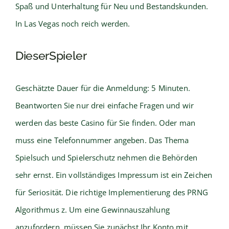
Spaß und Unterhaltung für Neu und Bestandskunden.
In Las Vegas noch reich werden.
DieserSpieler
Geschätzte Dauer für die Anmeldung: 5 Minuten.
Beantworten Sie nur drei einfache Fragen und wir
werden das beste Casino für Sie finden. Oder man
muss eine Telefonnummer angeben. Das Thema
Spielsuch und Spielerschutz nehmen die Behörden
sehr ernst. Ein vollständiges Impressum ist ein Zeichen
für Seriosität. Die richtige Implementierung des PRNG
Algorithmus z. Um eine Gewinnauszahlung
anzufordern, müssen Sie zunächst Ihr Konto mit