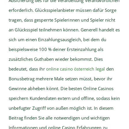
Absicherung des für die Verarbeitung Verantwortlichen
erforderlich. Glücksspielanbieter müssen dafür Sorge
tragen, dass gesperrte Spielerinnen und Spieler nicht
an Glücksspiel teilnehmen können. Generell handelt es
sich um einen Einzahlungsausgleich, bei dem du
beispielsweise 100 % deiner Ersteinzahlung als
zusätzliches Guthaben wieder bekommst. Dies
bedeutet, dass ihr
online casino österreich legal
den
Bonusbetrag mehrere Male setzen müsst, bevor ihr
Gewinne abheben könnt. Die besten Online Casinos
speichern Kundendaten extern und offline, sodass kein
unbefugter Zugriff von außen möglich ist. In diesem
Beitrag finden Sie alle notwendigen und wichtigen
Informationen und online Casino Erfahrungen zu