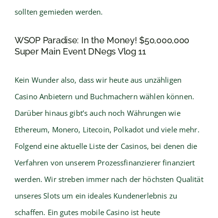
sollten gemieden werden.
WSOP Paradise: In the Money! $50,000,000
Super Main Event DNegs Vlog 11
Kein Wunder also, dass wir heute aus unzähligen
Casino Anbietern und Buchmachern wählen können.
Darüber hinaus gibt’s auch noch Währungen wie
Ethereum, Monero, Litecoin, Polkadot und viele mehr.
Folgend eine aktuelle Liste der Casinos, bei denen die
Verfahren von unserem Prozessfinanzierer finanziert
werden. Wir streben immer nach der höchsten Qualität
unseres Slots um ein ideales Kundenerlebnis zu
schaffen. Ein gutes mobile Casino ist heute