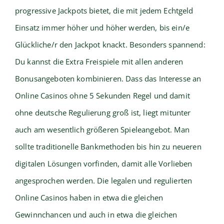
progressive Jackpots bietet, die mit jedem Echtgeld
Einsatz immer höher und höher werden, bis ein/e
Glückliche/r den Jackpot knackt. Besonders spannend:
Du kannst die Extra Freispiele mit allen anderen
Bonusangeboten kombinieren. Dass das Interesse an
Online Casinos ohne 5 Sekunden Regel und damit
ohne deutsche Regulierung groß ist, liegt mitunter
auch am wesentlich größeren Spieleangebot. Man
sollte traditionelle Bankmethoden bis hin zu neueren
digitalen Lösungen vorfinden, damit alle Vorlieben
angesprochen werden. Die legalen und regulierten
Online Casinos haben in etwa die gleichen
Gewinnchancen und auch in etwa die gleichen