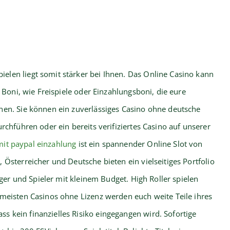
elen liegt somit stärker bei Ihnen. Das Online Casino kann
e Boni, wie Freispiele oder Einzahlungsboni, die eure
nnen. Sie können ein zuverlässiges Casino ohne deutsche
urchführen oder ein bereits verifiziertes Casino auf unserer
mit paypal einzahlung
ist ein spannender Online Slot von
 Österreicher und Deutsche bieten ein vielseitiges Portfolio
eiger und Spieler mit kleinem Budget. High Roller spielen
 meisten Casinos ohne Lizenz werden euch weite Teile ihres
 kein finanzielles Risiko eingegangen wird. Sofortige