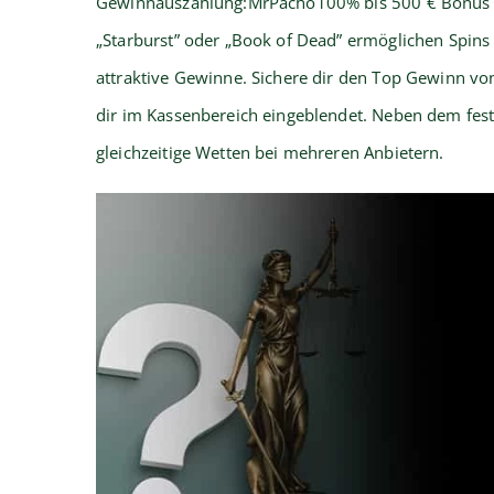
Gewinnauszahlung:MrPacho100% bis 500 € Bonus + bi
„Starburst” oder „Book of Dead” ermöglichen Spins
attraktive Gewinne. Sichere dir den Top Gewinn vo
dir im Kassenbereich eingeblendet. Neben dem fest
gleichzeitige Wetten bei mehreren Anbietern.