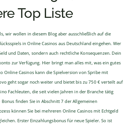
re Top Liste
s, wir wollen in diesem Blog aber ausschließlich auf die
ücksspiels in Online Casinos aus Deutschland eingehen. Wer
nur Geld und Daten, sondern auch rechtliche Konsequenzen. Dein
konto zur Verfügung. Hier bringt man alles mit, was ein gutes
o Online Casinos kann die Spielversion von Spribe mit
vo geht sogar noch weiter und bietet bis zu 750 € verteilt auf
no Fachleuten, die seit vielen Jahren in der Branche tätig
 Bonus finden Sie in Abschnitt 7 der Allgemeinen
ozess können Sie bei mehreren Online Casinos mit Echtgeld
eichen. Erster Einzahlungsbonus für neue Spieler. So ist