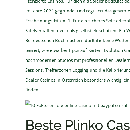
lizenzierte Casinos. Für dich als Spieler bedeutet d
im Jahre 2021 gegründet und reguliert das gesamte
Erscheinungsdatum: 1. Für ein sicheres Spielerlebni
Spielverhalten regelmäßig selbst einschätzen. Ein
Bei deutschen Buchmachern dürft ihr keine Wetten 
basiert, wie etwa bei Tipps auf Karten. Evolution 
hochmodernen Studios mit professionellen Dealern d
Sessions, Trefferzonen Logging und die Kalibrierung
Dealer Casinos in Österreich besonders wichtig, e
finden.
Beste Plinko Cas