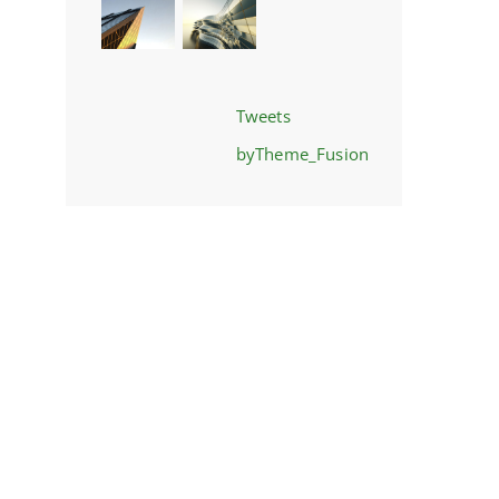
Tweets
byTheme_Fusion