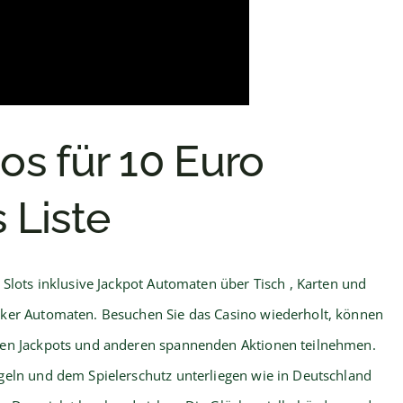
os für 10 Euro
 Liste
 Slots inklusive Jackpot Automaten über Tisch , Karten und
oker Automaten. Besuchen Sie das Casino wiederholt, können
chen Jackpots und anderen spannenden Aktionen teilnehmen.
egeln und dem Spielerschutz unterliegen wie in Deutschland