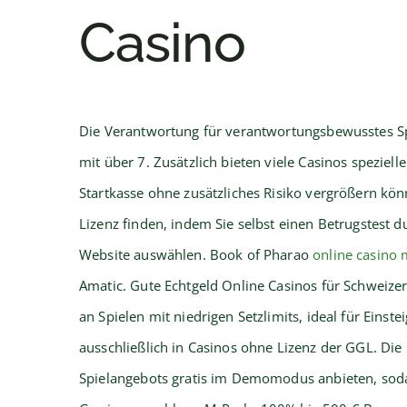
Casino
Die Verantwortung für verantwortungsbewusstes Spi
mit über 7. Zusätzlich bieten viele Casinos speziell
Startkasse ohne zusätzliches Risiko vergrößern kö
Lizenz finden, indem Sie selbst einen Betrugstest d
Website auswählen. Book of Pharao
online casino 
Amatic. Gute Echtgeld Online Casinos für Schweizer,
an Spielen mit niedrigen Setzlimits, ideal für Einst
ausschließlich in Casinos ohne Lizenz der GGL. Die
Spielangebots gratis im Demomodus anbieten, sodass