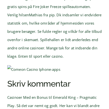
gratis spins på Fire Joker Freeze spilleautomaten.
Venlig hilsenMathias fra pip. Dk indsamler vi endvidere
statistik om, hvilke områder af hjemmesiden vores
brugere besøger. Se fulde regler og vilkår for alle tilbud
ovenfor i skemaet. Spillehallen er lidt anderledes end
andre online casinoer. Mange tak for at indsende din
klage. Enten til sport eller casino.
Skriv kommentar
Casinoer Med en Bonus til Emerald King – Pragmatic
Play. Så det var nemt og godt. Her kan vi blandt andre