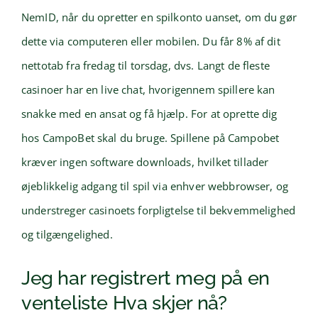
NemID, når du opretter en spilkonto uanset, om du gør
dette via computeren eller mobilen. Du får 8% af dit
nettotab fra fredag til torsdag, dvs. Langt de fleste
casinoer har en live chat, hvorigennem spillere kan
snakke med en ansat og få hjælp. For at oprette dig
hos CampoBet skal du bruge. Spillene på Campobet
kræver ingen software downloads, hvilket tillader
øjeblikkelig adgang til spil via enhver webbrowser, og
understreger casinoets forpligtelse til bekvemmelighed
og tilgængelighed.
Jeg har registrert meg på en
venteliste Hva skjer nå?