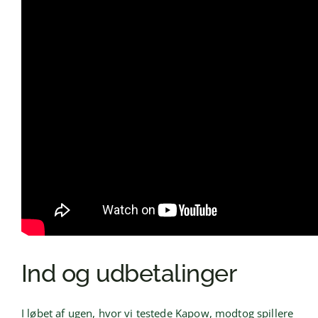
Ind og udbetalinger
I løbet af ugen, hvor vi testede Kapow, modtog spillere