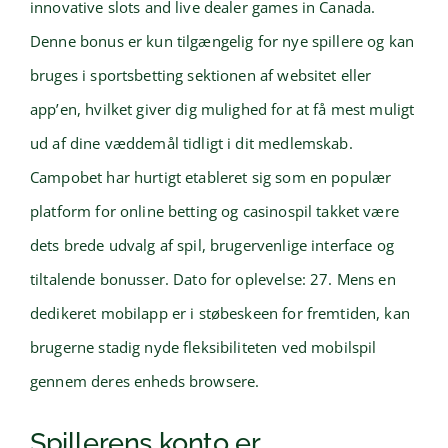
innovative slots and live dealer games in Canada.
Denne bonus er kun tilgængelig for nye spillere og kan
bruges i sportsbetting sektionen af ​​websitet eller
app’en, hvilket giver dig mulighed for at få mest muligt
ud af dine væddemål tidligt i dit medlemskab.
Campobet har hurtigt etableret sig som en populær
platform for online betting og casinospil takket være
dets brede udvalg af spil, brugervenlige interface og
tiltalende bonusser. Dato for oplevelse: 27. Mens en
dedikeret mobilapp er i støbeskeen for fremtiden, kan
brugerne stadig nyde fleksibiliteten ved mobilspil
gennem deres enheds browsere.
Spillerens konto er