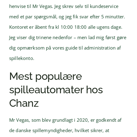
henvise til Mr Vegas. Jeg skrev selv til kundeservice
med et par spørgsmål, og jeg fik svar efter 5 minutter.
Kontoret er åbent fra kl 10:00 18:00 alle ugens dage.
Jeg viser dig trinene nedenfor – men lad mig først gøre
dig opmærksom på vores guide til administration af
spillekonto.
Mest populære
spilleautomater hos
Chanz
Mr Vegas, som blev grundlagt i 2020, er godkendt af
de danske spillemyndigheder, hvilket sikrer, at