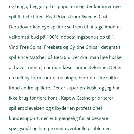
og bingo, begge spil er populære og der kommer nye
spil til hele tiden. Real Prizes from Sweeps Cash.
Derudover kan nye spillere se frem til at tage imod et
velkomstilbud på 100% indbetalingsbonus op til 1.
Vind Free Spins, Freebets og Gyldne Chips i det gratis
spil Price Matcher på Bet365. Det skal man lige huske,
at have i mente, når man læser anmeldelserne. Det er
en helt ny form for online bingo, hvor du ikke spiller
imod andre spillere. Det er super praktisk, og jeg har
ikke brug for flere konti. Kapow Casino prioriterer
spilleroplevelsen og tilbyder en professionel
kundesupport, der er tilgængelig for at besvare
spørgsmål og hjælpe med eventuelle problemer.