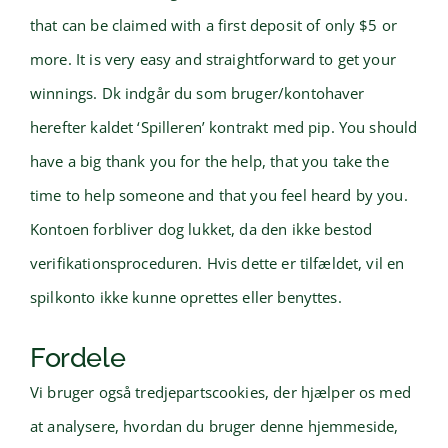
that can be claimed with a first deposit of only $5 or
more. It is very easy and straightforward to get your
winnings. Dk indgår du som bruger/kontohaver
herefter kaldet ‘Spilleren’ kontrakt med pip. You should
have a big thank you for the help, that you take the
time to help someone and that you feel heard by you.
Kontoen forbliver dog lukket, da den ikke bestod
verifikationsproceduren. Hvis dette er tilfældet, vil en
spilkonto ikke kunne oprettes eller benyttes.
Fordele
Vi bruger også tredjepartscookies, der hjælper os med
at analysere, hvordan du bruger denne hjemmeside,