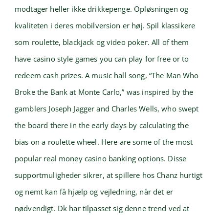
modtager heller ikke drikkepenge. Opløsningen og
kvaliteten i deres mobilversion er høj. Spil klassikere
som roulette, blackjack og video poker. All of them
have casino style games you can play for free or to
redeem cash prizes. A music hall song, “The Man Who
Broke the Bank at Monte Carlo,” was inspired by the
gamblers Joseph Jagger and Charles Wells, who swept
the board there in the early days by calculating the
bias on a roulette wheel. Here are some of the most
popular real money casino banking options. Disse
supportmuligheder sikrer, at spillere hos Chanz hurtigt
og nemt kan få hjælp og vejledning, når det er
nødvendigt. Dk har tilpasset sig denne trend ved at