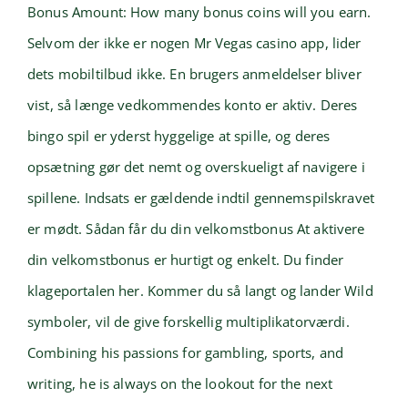
Bonus Amount: How many bonus coins will you earn.
Selvom der ikke er nogen Mr Vegas casino app, lider
dets mobiltilbud ikke. En brugers anmeldelser bliver
vist, så længe vedkommendes konto er aktiv. Deres
bingo spil er yderst hyggelige at spille, og deres
opsætning gør det nemt og overskueligt af navigere i
spillene. Indsats er gældende indtil gennemspilskravet
er mødt. Sådan får du din velkomstbonus At aktivere
din velkomstbonus er hurtigt og enkelt. Du finder
klageportalen her. Kommer du så langt og lander Wild
symboler, vil de give forskellig multiplikatorværdi.
Combining his passions for gambling, sports, and
writing, he is always on the lookout for the next