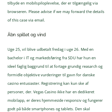
tilbyde en mobilspiloplevelse, der er tilgængelig via
browseren. Please advise if we may forward the details
of this case via email.
Åbn spillet og vind
Uge 25, vil blive udbetalt fredag i uge 26. Med en
bachelor i IT og markedsføring fra SDU har hun en
ideel faglig baggrund til at fortage grundig reasarch og
formidle objektive vurderinger til gavn for danske
casino entusiaster. Registrering kan kun ske af
personer, der. Vegas Casino ikke har en dedikeret
mobilapp, er deres hjemmeside responsiv og fungerer
godt på både smartphones og tablets. Den skal