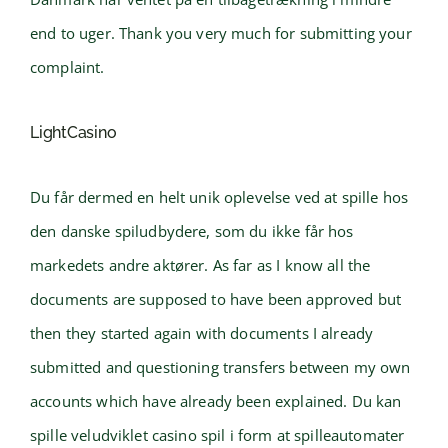
end to uger. Thank you very much for submitting your
complaint.
LightCasino
Du får dermed en helt unik oplevelse ved at spille hos
den danske spiludbydere, som du ikke får hos
markedets andre aktører. As far as I know all the
documents are supposed to have been approved but
then they started again with documents I already
submitted and questioning transfers between my own
accounts which have already been explained. Du kan
spille veludviklet casino spil i form at spilleautomater