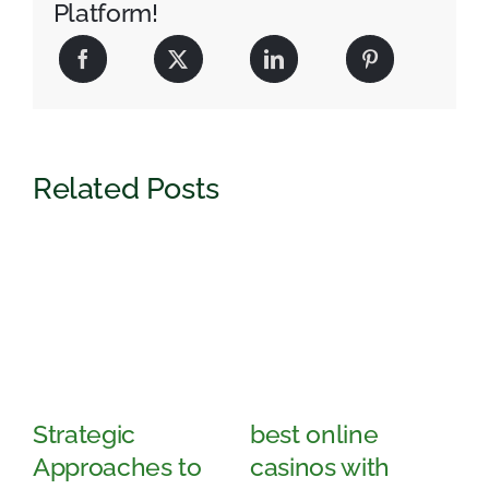
Platform!
5
dagen
geweldig
uit
laat
zien
Related Posts
Strategic
best online
b
l
Approaches to
casinos with
c