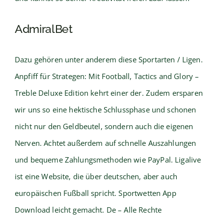
AdmiralBet
Dazu gehören unter anderem diese Sportarten / Ligen.
Anpfiff für Strategen: Mit Football, Tactics and Glory –
Treble Deluxe Edition kehrt einer der. Zudem ersparen
wir uns so eine hektische Schlussphase und schonen
nicht nur den Geldbeutel, sondern auch die eigenen
Nerven. Achtet außerdem auf schnelle Auszahlungen
und bequeme Zahlungsmethoden wie PayPal. Ligalive
ist eine Website, die über deutschen, aber auch
europäischen Fußball spricht. Sportwetten App
Download leicht gemacht. De – Alle Rechte