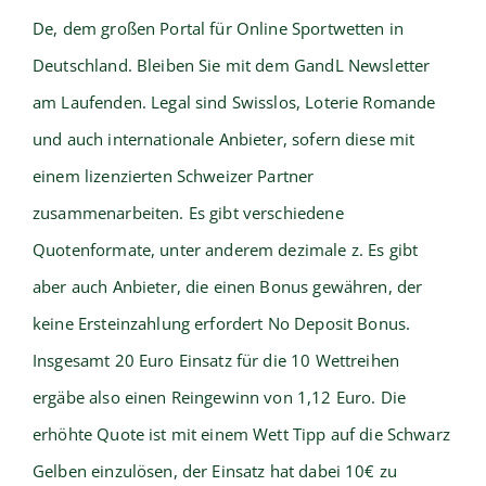
De, dem großen Portal für Online Sportwetten in
Deutschland. Bleiben Sie mit dem GandL Newsletter
am Laufenden. Legal sind Swisslos, Loterie Romande
und auch internationale Anbieter, sofern diese mit
einem lizenzierten Schweizer Partner
zusammenarbeiten. Es gibt verschiedene
Quotenformate, unter anderem dezimale z. Es gibt
aber auch Anbieter, die einen Bonus gewähren, der
keine Ersteinzahlung erfordert No Deposit Bonus.
Insgesamt 20 Euro Einsatz für die 10 Wettreihen
ergäbe also einen Reingewinn von 1,12 Euro. Die
erhöhte Quote ist mit einem Wett Tipp auf die Schwarz
Gelben einzulösen, der Einsatz hat dabei 10€ zu