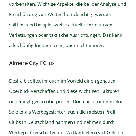
vorbehalten. Wichtige Aspekte, die bei der Analyse und
Einschätzung von Wetten berücksichtigt werden
sollten, sind beispielsweise aktuelle Formkurven,
Verletzungen oder taktische Ausrichtungen. Das kann
alles häufig funktionieren, aber nicht immer.
Almere City FC 10
Deshalb solltet ihr euch im Vorfeld einen genauen
Überblick verschaffen und diese wichtigen Faktoren
unbedingt genau überprüfen. Doch nicht nur einzelne
Spieler als Werbegesichter, auch die meisten Profi
Clubs in Deutschland nahmen und nehmen durch
Werbepartnerschaften mit Wettanbietern viel Geld ein.