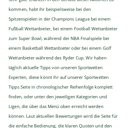
kommen, habt ihr beispielsweise bei den
Spitzenspielen in der Champions League bei einem
Fußball Wettanbieter, bei einem Football Wettanbieter
zum Super Bowl, während der NBA Finalspiele bei
einem Basketball Wettanbieter oder bei einem Golf
Wettanbieter während des Ryder Cup. Wir haben
täglich aktuelle Tipps von unseren Sportwetten
Experten, diese könnt ihr auf unserer Sportwetten
Tipps Seite in chronologischer Reihenfolge komplett
finden, oder unter den jeweiligen Kategorien und
Ligen, die über das Menü oben erreicht werden
können. Laut aktuellen Bewertungen wird die Seite für
die einfache Bedienung, die klaren Quoten und den