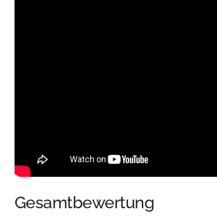
Gesamtbewertung