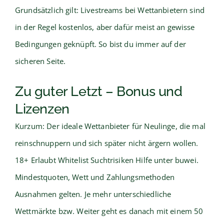
Grundsätzlich gilt: Livestreams bei Wettanbietern sind
in der Regel kostenlos, aber dafür meist an gewisse
Bedingungen geknüpft. So bist du immer auf der
sicheren Seite.
Zu guter Letzt – Bonus und
Lizenzen
Kurzum: Der ideale Wettanbieter für Neulinge, die mal
reinschnuppern und sich später nicht ärgern wollen.
18+ Erlaubt Whitelist Suchtrisiken Hilfe unter buwei.
Mindestquoten, Wett und Zahlungsmethoden
Ausnahmen gelten. Je mehr unterschiedliche
Wettmärkte bzw. Weiter geht es danach mit einem 50