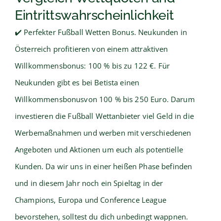
Eintrittswahrscheinlichkeit
✔️ Perfekter Fußball Wetten Bonus. Neukunden in
Österreich profitieren von einem attraktiven
Willkommensbonus: 100 % bis zu 122 €. Für
Neukunden gibt es bei Betista einen
Willkommensbonusvon 100 % bis 250 Euro. Darum
investieren die Fußball Wettanbieter viel Geld in die
Werbemaßnahmen und werben mit verschiedenen
Angeboten und Aktionen um euch als potentielle
Kunden. Da wir uns in einer heißen Phase befinden
und in diesem Jahr noch ein Spieltag in der
Champions, Europa und Conference League
bevorstehen, solltest du dich unbedingt wappnen.