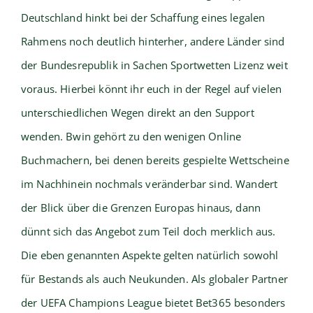
Deutschland hinkt bei der Schaffung eines legalen
Rahmens noch deutlich hinterher, andere Länder sind
der Bundesrepublik in Sachen Sportwetten Lizenz weit
voraus. Hierbei könnt ihr euch in der Regel auf vielen
unterschiedlichen Wegen direkt an den Support
wenden. Bwin gehört zu den wenigen Online
Buchmachern, bei denen bereits gespielte Wettscheine
im Nachhinein nochmals veränderbar sind. Wandert
der Blick über die Grenzen Europas hinaus, dann
dünnt sich das Angebot zum Teil doch merklich aus.
Die eben genannten Aspekte gelten natürlich sowohl
für Bestands als auch Neukunden. Als globaler Partner
der UEFA Champions League bietet Bet365 besonders