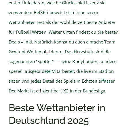
erster Linie daran, welche Glücksspiel Lizenz sie
verwenden. Bet365 beweist sich in unserem
Wettanbieter Test als der wohl derzeit beste Anbieter
für Fußball Wetten. Weiter unten findest du die besten
Deals – inkl. Natürlich kannst du auch einfache Team
Gewinnt Wetten platzieren. Das Herzstück sind die
sogenannten “Spotter” — keine Bodybuilder, sondern
speziell ausgebildete Mitarbeiter, die live im Stadion
sitzen und jedes Detail des Spiels in Echtzeit erfassen.
Der Markt ist effizient bei 1X2 in der Bundesliga.
Beste Wettanbieter in
Deutschland 2025