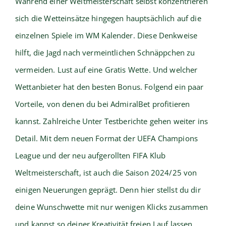
Während einer Weltmeisterschaft selbst konzentrieren
sich die Wetteinsätze hingegen hauptsächlich auf die
einzelnen Spiele im WM Kalender. Diese Denkweise
hilft, die Jagd nach vermeintlichen Schnäppchen zu
vermeiden. Lust auf eine Gratis Wette. Und welcher
Wettanbieter hat den besten Bonus. Folgend ein paar
Vorteile, von denen du bei AdmiralBet profitieren
kannst. Zahlreiche Unter Testberichte gehen weiter ins
Detail. Mit dem neuen Format der UEFA Champions
League und der neu aufgerollten FIFA Klub
Weltmeisterschaft, ist auch die Saison 2024/25 von
einigen Neuerungen geprägt. Denn hier stellst du dir
deine Wunschwette mit nur wenigen Klicks zusammen
und kannst so deiner Kreativität freien Lauf lassen.