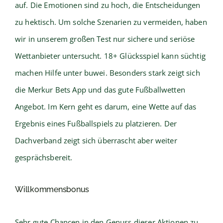
auf. Die Emotionen sind zu hoch, die Entscheidungen
zu hektisch. Um solche Szenarien zu vermeiden, haben
wir in unserem großen Test nur sichere und seriöse
Wettanbieter untersucht. 18+ Glücksspiel kann süchtig
machen Hilfe unter buwei. Besonders stark zeigt sich
die Merkur Bets App und das gute Fußballwetten
Angebot. Im Kern geht es darum, eine Wette auf das
Ergebnis eines Fußballspiels zu platzieren. Der
Dachverband zeigt sich überrascht aber weiter
gesprächsbereit.
Willkommensbonus
Sehr gute Chancen in den Genuss dieser Aktionen zu