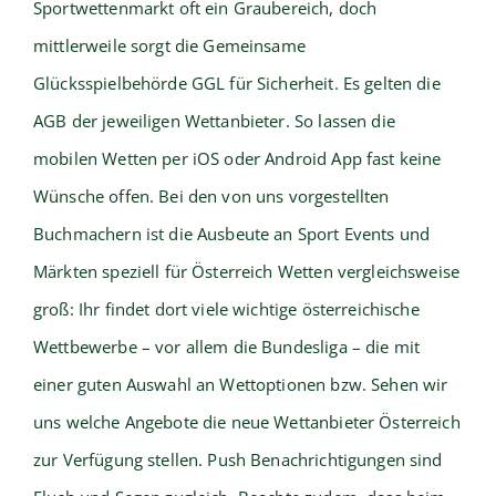
Sportwettenmarkt oft ein Graubereich, doch
mittlerweile sorgt die Gemeinsame
Glücksspielbehörde GGL für Sicherheit. Es gelten die
AGB der jeweiligen Wettanbieter. So lassen die
mobilen Wetten per iOS oder Android App fast keine
Wünsche offen. Bei den von uns vorgestellten
Buchmachern ist die Ausbeute an Sport Events und
Märkten speziell für Österreich Wetten vergleichsweise
groß: Ihr findet dort viele wichtige österreichische
Wettbewerbe – vor allem die Bundesliga – die mit
einer guten Auswahl an Wettoptionen bzw. Sehen wir
uns welche Angebote die neue Wettanbieter Österreich
zur Verfügung stellen. Push Benachrichtigungen sind