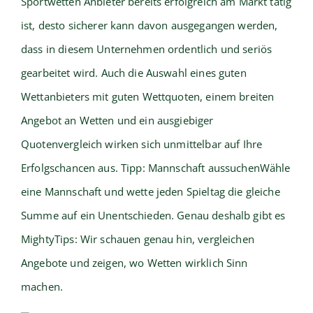
Sportwetten Anbieter bereits erfolgreich am Markt tätig
ist, desto sicherer kann davon ausgegangen werden,
dass in diesem Unternehmen ordentlich und seriös
gearbeitet wird. Auch die Auswahl eines guten
Wettanbieters mit guten Wettquoten, einem breiten
Angebot an Wetten und ein ausgiebiger
Quotenvergleich wirken sich unmittelbar auf Ihre
Erfolgschancen aus. Tipp: Mannschaft aussuchenWähle
eine Mannschaft und wette jeden Spieltag die gleiche
Summe auf ein Unentschieden. Genau deshalb gibt es
MightyTips: Wir schauen genau hin, vergleichen
Angebote und zeigen, wo Wetten wirklich Sinn
machen.