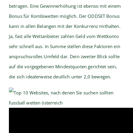
betragen. Eine Gewinnerhöhung ist ebenso mit einem
Bonus für Kombiwetten möglich. Der ODDSET Bonus
kann in allen Belangen mit der Konkurrenz mithalten.
Ja, fast alle Wettanbieter zahlen Geld vom Wettkonto
sehr schnell aus. In Summe stellen diese Faktoren ein
anspruchsvolles Umfeld dar. Dein zweiter Blick sollte
auf die vorgegebenen Mindestquoten gerichtet sein,
die sich idealerweise deutlich unter 2,0 bewegen.