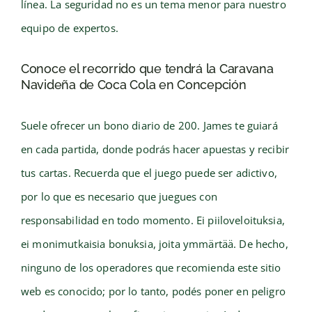
línea. La seguridad no es un tema menor para nuestro
equipo de expertos.
Conoce el recorrido que tendrá la Caravana
Navideña de Coca Cola en Concepción
Suele ofrecer un bono diario de 200. James te guiará
en cada partida, donde podrás hacer apuestas y recibir
tus cartas. Recuerda que el juego puede ser adictivo,
por lo que es necesario que juegues con
responsabilidad en todo momento. Ei piiloveloituksia,
ei monimutkaisia bonuksia, joita ymmärtää. De hecho,
ninguno de los operadores que recomienda este sitio
web es conocido; por lo tanto, podés poner en peligro