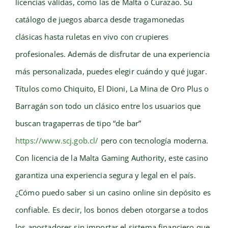
licencias válidas, como las de Malta o Curazao. Su
catálogo de juegos abarca desde tragamonedas
clásicas hasta ruletas en vivo con crupieres
profesionales. Además de disfrutar de una experiencia
más personalizada, puedes elegir cuándo y qué jugar.
Títulos como Chiquito, El Dioni, La Mina de Oro Plus o
Barragán son todo un clásico entre los usuarios que
buscan tragaperras de tipo “de bar”
https://www.scj.gob.cl/
pero con tecnología moderna.
Con licencia de la Malta Gaming Authority, este casino
garantiza una experiencia segura y legal en el país.
¿Cómo puedo saber si un casino online sin depósito es
confiable. Es decir, los bonos deben otorgarse a todos
los apostadores sin importar el sistema financiero que