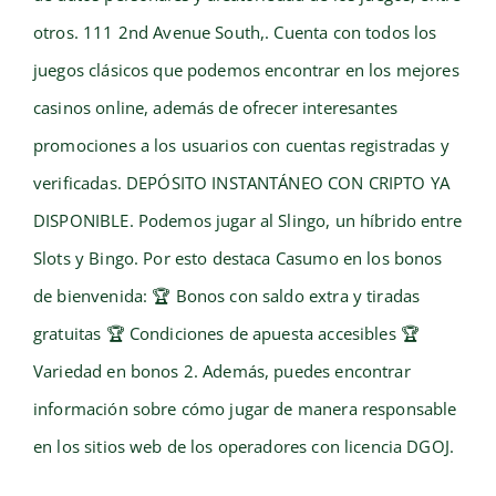
otros. 111 2nd Avenue South,. Cuenta con todos los
juegos clásicos que podemos encontrar en los mejores
casinos online, además de ofrecer interesantes
promociones a los usuarios con cuentas registradas y
verificadas. DEPÓSITO INSTANTÁNEO CON CRIPTO YA
DISPONIBLE. Podemos jugar al Slingo, un híbrido entre
Slots y Bingo. Por esto destaca Casumo en los bonos
de bienvenida: 🏆 Bonos con saldo extra y tiradas
gratuitas 🏆 Condiciones de apuesta accesibles 🏆
Variedad en bonos 2. Además, puedes encontrar
información sobre cómo jugar de manera responsable
en los sitios web de los operadores con licencia DGOJ.