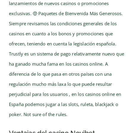
lanzamientos de nuevos casinos o promociones
exclusivas. 🤑 Paquetes de Bienvenida Más Generosos.
Siempre revisamos las condiciones generales de los
casinos en cuanto a los bonos y promociones que
ofrecen, teniendo en cuenta la legislación española.
Trustly es un sistema de pago relativamente nuevo que
ha ganado mucha fama en los casinos online. A
diferencia de lo que pasa en otros países con una
regulación mucho más laxa lo que puede resultar
perjudicial para los usuarios , en los casinos online en
España podemos jugar a las slots, ruleta, blackjack o
poker. Not sure of the rules.
Ventajas del casino Novibet