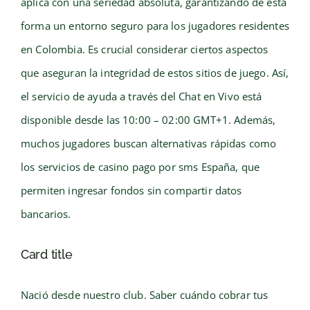
aplica con una seriedad absoluta, garantizando de esta
forma un entorno seguro para los jugadores residentes
en Colombia. Es crucial considerar ciertos aspectos
que aseguran la integridad de estos sitios de juego. Así,
el servicio de ayuda a través del Chat en Vivo está
disponible desde las 10:00 – 02:00 GMT+1. Además,
muchos jugadores buscan alternativas rápidas como
los servicios de casino pago por sms España, que
permiten ingresar fondos sin compartir datos
bancarios.
Card title
Nació desde nuestro club. Saber cuándo cobrar tus