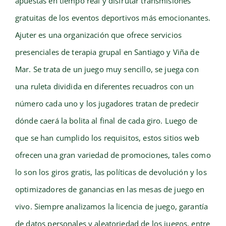
apuestas en tiempo real y disfrutar transmisiones
gratuitas de los eventos deportivos más emocionantes.
Ajuter es una organización que ofrece servicios
presenciales de terapia grupal en Santiago y Viña de
Mar. Se trata de un juego muy sencillo, se juega con
una ruleta dividida en diferentes recuadros con un
número cada uno y los jugadores tratan de predecir
dónde caerá la bolita al final de cada giro. Luego de
que se han cumplido los requisitos, estos sitios web
ofrecen una gran variedad de promociones, tales como
lo son los giros gratis, las políticas de devolución y los
optimizadores de ganancias en las mesas de juego en
vivo. Siempre analizamos la licencia de juego, garantía
de datos personales y aleatoriedad de los juegos, entre