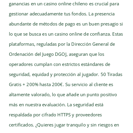
ganancias en un casino online chileno es crucial para
gestionar adecuadamente tus fondos. La presencia
abundante de métodos de pago es un buen presagio si
lo que se busca es un casino online de confianza. Estas
plataformas, reguladas por la Dirección General de
Ordenación del Juego DGOJ, aseguran que los
operadores cumplan con estrictos estándares de
seguridad, equidad y protección al jugador. 50 Tiradas
Gratis + 200% hasta 200€. Su servicio al cliente es
altamente valorado, lo que añade un punto positivo
más en nuestra evaluación. La seguridad está
respaldada por cifrado HTTPS y proveedores
certificados. ¿Quieres jugar tranquilo y sin riesgos en