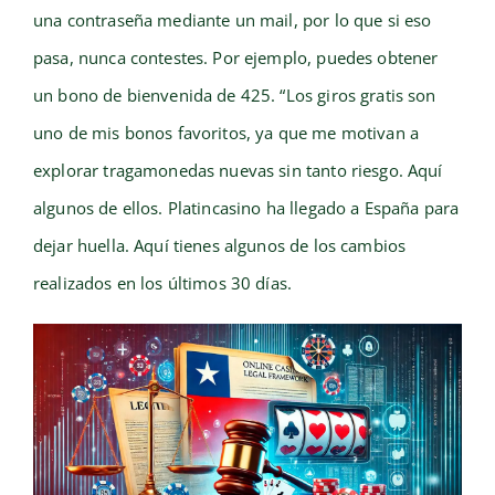
una contraseña mediante un mail, por lo que si eso
pasa, nunca contestes. Por ejemplo, puedes obtener
un bono de bienvenida de 425. “Los giros gratis son
uno de mis bonos favoritos, ya que me motivan a
explorar tragamonedas nuevas sin tanto riesgo. Aquí
algunos de ellos. Platincasino ha llegado a España para
dejar huella. Aquí tienes algunos de los cambios
realizados en los últimos 30 días.