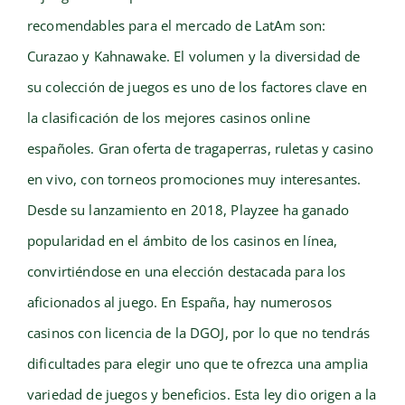
recomendables para el mercado de LatAm son:
Curazao y Kahnawake. El volumen y la diversidad de
su colección de juegos es uno de los factores clave en
la clasificación de los mejores casinos online
españoles. Gran oferta de tragaperras, ruletas y casino
en vivo, con torneos promociones muy interesantes.
Desde su lanzamiento en 2018, Playzee ha ganado
popularidad en el ámbito de los casinos en línea,
convirtiéndose en una elección destacada para los
aficionados al juego. En España, hay numerosos
casinos con licencia de la DGOJ, por lo que no tendrás
dificultades para elegir uno que te ofrezca una amplia
variedad de juegos y beneficios. Esta ley dio origen a la