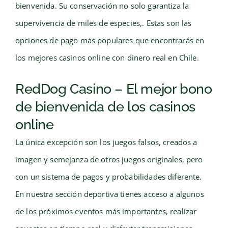
bienvenida. Su conservación no solo garantiza la
supervivencia de miles de especies,. Estas son las
opciones de pago más populares que encontrarás en
los mejores casinos online con dinero real en Chile.
RedDog Casino – El mejor bono
de bienvenida de los casinos
online
La única excepción son los juegos falsos, creados a
imagen y semejanza de otros juegos originales, pero
con un sistema de pagos y probabilidades diferente.
En nuestra sección deportiva tienes acceso a algunos
de los próximos eventos más importantes, realizar