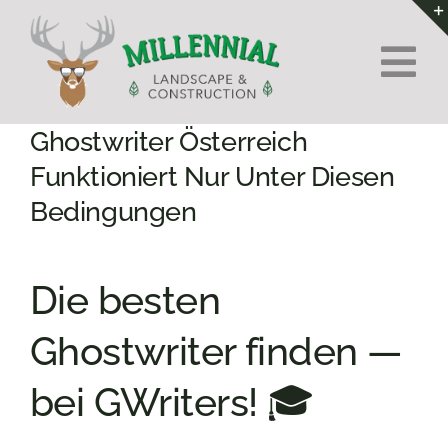
Skip
to
Tog
content
Nav
Home
Ghostwriter Österreich
Funktioniert Nur Unter Diesen
About Us
Bedingungen
Services
Die besten
Contact
Ghostwriter finden —
bei GWriters! 🎓