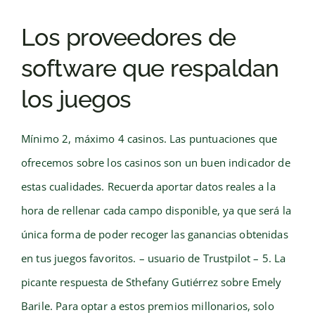
Los proveedores de
software que respaldan
los juegos
Mínimo 2, máximo 4 casinos. Las puntuaciones que
ofrecemos sobre los casinos son un buen indicador de
estas cualidades. Recuerda aportar datos reales a la
hora de rellenar cada campo disponible, ya que será la
única forma de poder recoger las ganancias obtenidas
en tus juegos favoritos. – usuario de Trustpilot – 5. La
picante respuesta de Sthefany Gutiérrez sobre Emely
Barile. Para optar a estos premios millonarios, solo