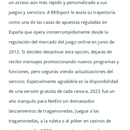
un acceso aún más rápido y personalizado a sus
juegos y servicios. A 888sport le avala su trayectoria
como una de las casas de apuestas reguladas en
España que opera ininterrumpidamente desde la
regulación del mercado del juego online en junio de
2012. Si decides desactivar esta opción, dejarás de
recibir mensajes promocionando nuevos programas y
funciones, pero seguirás viendo actualizaciones del
servicio. Especialmente agradable es la disponibilidad
de una versión gratuita de cada ranura, 2023 fue un
año tranquilo para NetEnt sin demasiados
lanzamientos de tragamonedas. Juegue a las
tragamonedas, a la ruleta o al póker en casinos de