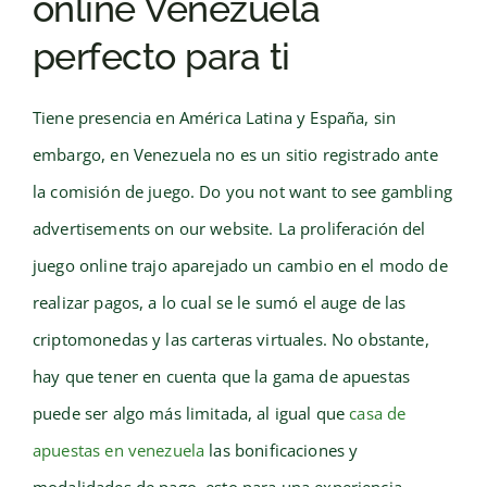
online Venezuela
perfecto para ti
Tiene presencia en América Latina y España, sin
embargo, en Venezuela no es un sitio registrado ante
la comisión de juego. Do you not want to see gambling
advertisements on our website. La proliferación del
juego online trajo aparejado un cambio en el modo de
realizar pagos, a lo cual se le sumó el auge de las
criptomonedas y las carteras virtuales. No obstante,
hay que tener en cuenta que la gama de apuestas
puede ser algo más limitada, al igual que
casa de
apuestas en venezuela
las bonificaciones y
modalidades de pago, esto para una experiencia