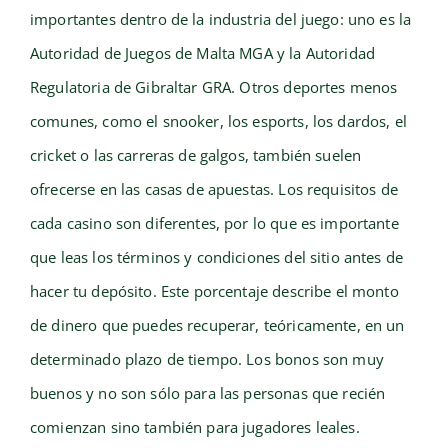
importantes dentro de la industria del juego: uno es la
Autoridad de Juegos de Malta MGA y la Autoridad
Regulatoria de Gibraltar GRA. Otros deportes menos
comunes, como el snooker, los esports, los dardos, el
cricket o las carreras de galgos, también suelen
ofrecerse en las casas de apuestas. Los requisitos de
cada casino son diferentes, por lo que es importante
que leas los términos y condiciones del sitio antes de
hacer tu depósito. Este porcentaje describe el monto
de dinero que puedes recuperar, teóricamente, en un
determinado plazo de tiempo. Los bonos son muy
buenos y no son sólo para las personas que recién
comienzan sino también para jugadores leales.