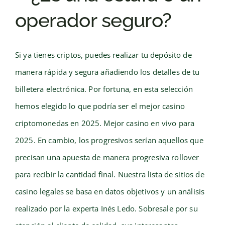
operador seguro?
Si ya tienes criptos, puedes realizar tu depósito de
manera rápida y segura añadiendo los detalles de tu
billetera electrónica. Por fortuna, en esta selección
hemos elegido lo que podría ser el mejor casino
criptomonedas en 2025. Mejor casino en vivo para
2025. En cambio, los progresivos serían aquellos que
precisan una apuesta de manera progresiva rollover
para recibir la cantidad final. Nuestra lista de sitios de
casino legales se basa en datos objetivos y un análisis
realizado por la experta Inés Ledo. Sobresale por su