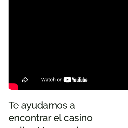
Te ayudamos a
encontrar el casino