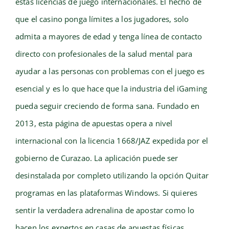
estas licencias de juego internacionales. El hecho de
que el casino ponga límites a los jugadores, solo
admita a mayores de edad y tenga línea de contacto
directo con profesionales de la salud mental para
ayudar a las personas con problemas con el juego es
esencial y es lo que hace que la industria del iGaming
pueda seguir creciendo de forma sana. Fundado en
2013, esta página de apuestas opera a nivel
internacional con la licencia 1668/JAZ expedida por el
gobierno de Curazao. La aplicación puede ser
desinstalada por completo utilizando la opción Quitar
programas en las plataformas Windows. Si quieres
sentir la verdadera adrenalina de apostar como lo
hacen los expertos en casas de apuestas físicas,