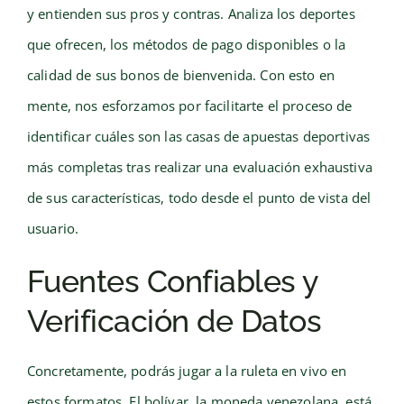
y entienden sus pros y contras. Analiza los deportes
que ofrecen, los métodos de pago disponibles o la
calidad de sus bonos de bienvenida. Con esto en
mente, nos esforzamos por facilitarte el proceso de
identificar cuáles son las casas de apuestas deportivas
más completas tras realizar una evaluación exhaustiva
de sus características, todo desde el punto de vista del
usuario.
Fuentes Confiables y
Verificación de Datos
Concretamente, podrás jugar a la ruleta en vivo en
estos formatos. El bolívar, la moneda venezolana, está