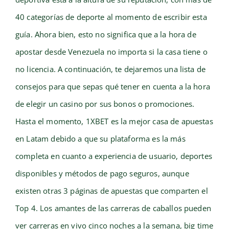
40 categorías de deporte al momento de escribir esta
guía. Ahora bien, esto no significa que a la hora de
apostar desde Venezuela no importa si la casa tiene o
no licencia. A continuación, te dejaremos una lista de
consejos para que sepas qué tener en cuenta a la hora
de elegir un casino por sus bonos o promociones.
Hasta el momento, 1XBET es la mejor casa de apuestas
en Latam debido a que su plataforma es la más
completa en cuanto a experiencia de usuario, deportes
disponibles y métodos de pago seguros, aunque
existen otras 3 páginas de apuestas que comparten el
Top 4. Los amantes de las carreras de caballos pueden
ver carreras en vivo cinco noches a la semana, big time