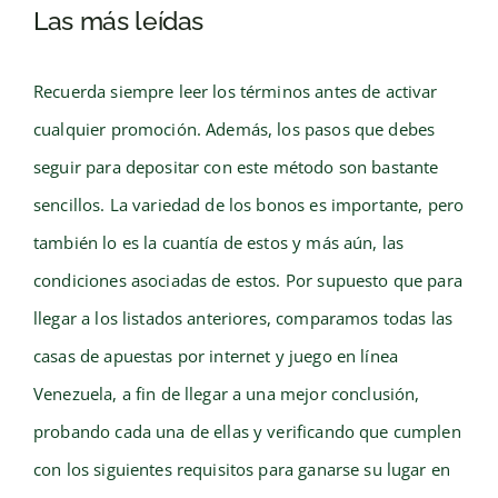
Las más leídas
Recuerda siempre leer los términos antes de activar
cualquier promoción. Además, los pasos que debes
seguir para depositar con este método son bastante
sencillos. La variedad de los bonos es importante, pero
también lo es la cuantía de estos y más aún, las
condiciones asociadas de estos. Por supuesto que para
llegar a los listados anteriores, comparamos todas las
casas de apuestas por internet y juego en línea
Venezuela, a fin de llegar a una mejor conclusión,
probando cada una de ellas y verificando que cumplen
con los siguientes requisitos para ganarse su lugar en