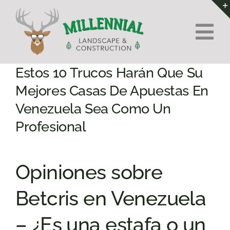
Skip
to
Tog
content
Nav
Home
Estos 10 Trucos Harán Que Su
Mejores Casas De Apuestas En
About Us
Venezuela Sea Como Un
Profesional
Services
Opiniones sobre
Contact
Betcris en Venezuela
– ¿Es una estafa o un