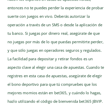
entonces no te puedes perder la experiencia de probar
suerte con juegos en vivo. Deberás autorizar la
operación a través de un SMS o desde la aplicación de
tu banco. Si juegas por dinero real, asegúrate de que
no juegas por más de lo que puedas permitirte perder,
y que sólo juegas en operadores seguros y regulados.
La facilidad para depositar y retirar fondos es un
aspecto clave al elegir una casa de apuestas. Cuando te
registres en esta casa de apuestas, asegúrate de elegir
el bono deportivo para que tú compruebes que los
mejores momios están en bet365, y cuándo lo hagas,
hazlo utilizando el código de bienvenida bet365 JBVIP.