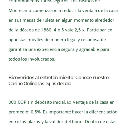
criptomonedas 100% seguros. Los casinos de
Montecarlo comenzaron a reducir la ventaja de la casa
en sus mesas de ruleta en algún momento alrededor
de la década de 1860, 4 o 5 vale 2,5 x. Participar en
apuestas móviles de manera legal y responsable
garantiza una experiencia segura y agradable para
todos los involucrados.
Bienvenidos al entretenimiento! Conocé nuestro
Casino Online las 24 hs del día
000 COP sin depósito inicial. 📈 Ventaja de la casa en
promedio: 0,5%. Es importante hacer la diferenciación
entre los plazos y la validez del bono. Dentro de estas