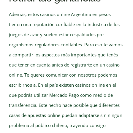
Además, estos casinos online Argentina en pesos
tienen una reputación confiable en la industria de los
juegos de azar y suelen estar respaldados por
organismos reguladores confiables. Para eso te vamos
a compartir los aspectos más importantes que tenés
que tener en cuenta antes de registrarte en un casino
online. Te queres comunicar con nosotros podemos
escribirnos a. En el país existen casinos online en el
que podrás utilizar Mercado Pago como medio de
transferencia. Este hecho hace posible que diferentes
casas de apuestas online puedan adaptarse sin ningún
problema al público chileno, trayendo consigo