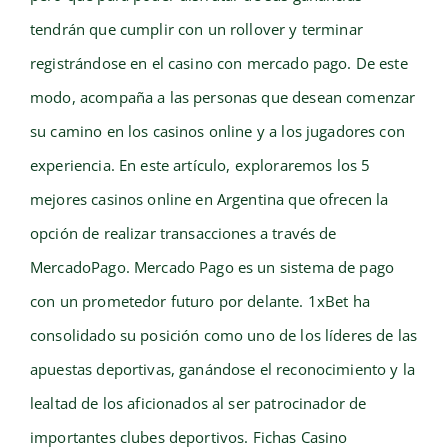
tendrán que cumplir con un rollover y terminar
registrándose en el casino con mercado pago. De este
modo, acompaña a las personas que desean comenzar
su camino en los casinos online y a los jugadores con
experiencia. En este artículo, exploraremos los 5
mejores casinos online en Argentina que ofrecen la
opción de realizar transacciones a través de
MercadoPago. Mercado Pago es un sistema de pago
con un prometedor futuro por delante. 1xBet ha
consolidado su posición como uno de los líderes de las
apuestas deportivas, ganándose el reconocimiento y la
lealtad de los aficionados al ser patrocinador de
importantes clubes deportivos. Fichas Casino