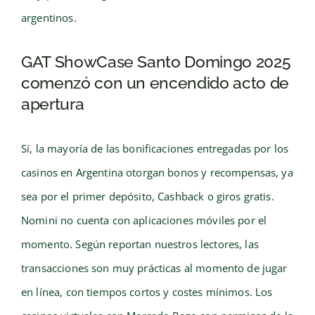
argentinos.
GAT ShowCase Santo Domingo 2025
comenzó con un encendido acto de
apertura
Sí, la mayoría de las bonificaciones entregadas por los
casinos en Argentina otorgan bonos y recompensas, ya
sea por el primer depósito, Cashback o giros gratis.
Nomini no cuenta con aplicaciones móviles por el
momento. Según reportan nuestros lectores, las
transacciones son muy prácticas al momento de jugar
en línea, con tiempos cortos y costes mínimos. Los