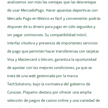
analizamos son más las ventajas que las desventajas
de usar MercadoPago. Hacer apuestas deportivas con
Mercado Pago en México es fácil y conveniente: podrás
disponer de tu dinero para jugar en sólo segundos y
sin pagar comisiones. Su compatibilidad móvil,
interfaz intuitiva y presencia de importantes servicios
de pago que permiten hacer transferenias con tarjetas
Visa y Mastercard o bitcoin, garantiza la oportunidad
de apostar con las mejores condiciones, ya que se
trata de una web gestionada por la marca
TechSolutions, bajo la normativa del gobierno de
Curazao. Playamo destaca por ofrecer una amplia
selección de juegos de casino online y una variedad de