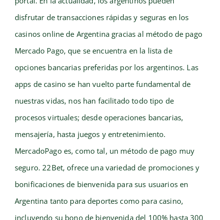
portal. En la actualidad, los argentinos pueden
disfrutar de transacciones rápidas y seguras en los
casinos online de Argentina gracias al método de pago
Mercado Pago, que se encuentra en la lista de
opciones bancarias preferidas por los argentinos. Las
apps de casino se han vuelto parte fundamental de
nuestras vidas, nos han facilitado todo tipo de
procesos virtuales; desde operaciones bancarias,
mensajería, hasta juegos y entretenimiento.
MercadoPago es, como tal, un método de pago muy
seguro. 22Bet, ofrece una variedad de promociones y
bonificaciones de bienvenida para sus usuarios en
Argentina tanto para deportes como para casino,
incluyendo su bono de bienvenida del 100% hasta 300