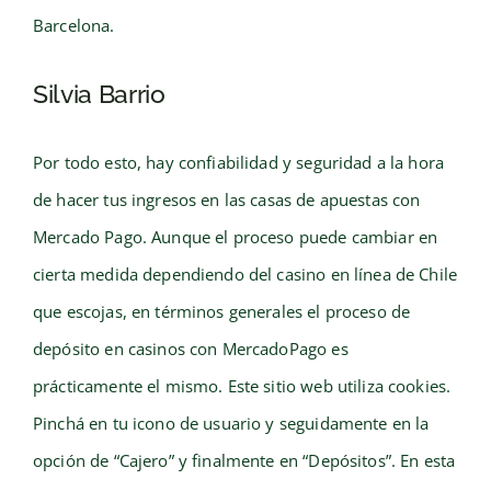
Barcelona.
Silvia Barrio
Por todo esto, hay confiabilidad y seguridad a la hora
de hacer tus ingresos en las casas de apuestas con
Mercado Pago. Aunque el proceso puede cambiar en
cierta medida dependiendo del casino en línea de Chile
que escojas, en términos generales el proceso de
depósito en casinos con MercadoPago es
prácticamente el mismo. Este sitio web utiliza cookies.
Pinchá en tu icono de usuario y seguidamente en la
opción de “Cajero” y finalmente en “Depósitos”. En esta