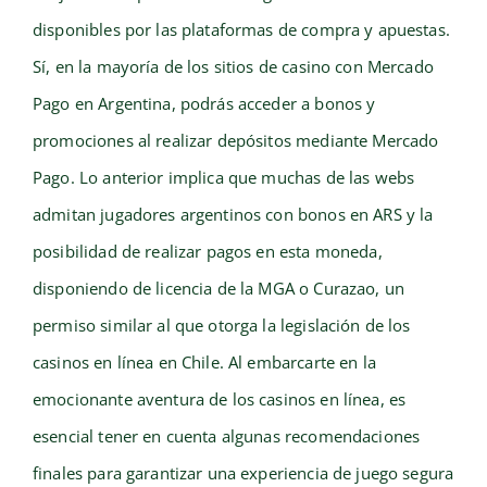
disponibles por las plataformas de compra y apuestas.
Sí, en la mayoría de los sitios de casino con Mercado
Pago en Argentina, podrás acceder a bonos y
promociones al realizar depósitos mediante Mercado
Pago. Lo anterior implica que muchas de las webs
admitan jugadores argentinos con bonos en ARS y la
posibilidad de realizar pagos en esta moneda,
disponiendo de licencia de la MGA o Curazao, un
permiso similar al que otorga la legislación de los
casinos en línea en Chile. Al embarcarte en la
emocionante aventura de los casinos en línea, es
esencial tener en cuenta algunas recomendaciones
finales para garantizar una experiencia de juego segura