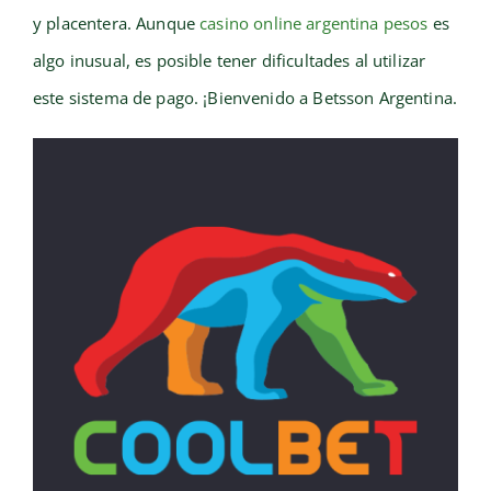
y placentera. Aunque
casino online argentina pesos
es
algo inusual, es posible tener dificultades al utilizar
este sistema de pago. ¡Bienvenido a Betsson Argentina.