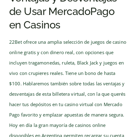
de Usar MercadoPago
en Casinos
22Bet ofrece una amplia selección de juegos de casino
online gratis y con dinero real, con opciones que
incluyen tragamonedas, ruleta, Black Jack y juegos en
vivo con crupieres reales. Tiene un bono de hasta
$100. Hablaremos también sobre todas las ventajas y
desventajas de esta billetera virtual, con la que querés
hacer tus depósitos en tu casino virtual con Mercado
Pago favorito y emplazar apuestas de manera segura.
Hoy en día la gran mayoría de casinos online
disponibles en Argentina permiten recargar su cuenta