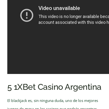
5 1XBet Casino Argentina
El blackjack es, sin ninguna duda, uno de los mejores
juegos de mesa en los casinos que podrás encontrar