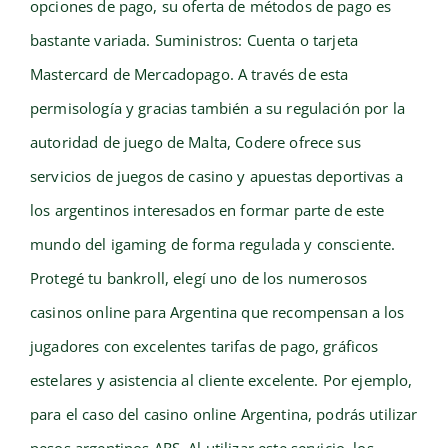
opciones de pago, su oferta de métodos de pago es
bastante variada. Suministros: Cuenta o tarjeta
Mastercard de Mercadopago. A través de esta
permisología y gracias también a su regulación por la
autoridad de juego de Malta, Codere ofrece sus
servicios de juegos de casino y apuestas deportivas a
los argentinos interesados en formar parte de este
mundo del igaming de forma regulada y consciente.
Protegé tu bankroll, elegí uno de los numerosos
casinos online para Argentina que recompensan a los
jugadores con excelentes tarifas de pago, gráficos
estelares y asistencia al cliente excelente. Por ejemplo,
para el caso del casino online Argentina, podrás utilizar
pesos argentinos ARS. Al utilizar este servicio, los