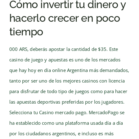
Cómo invertir tu dinero y
hacerlo crecer en poco
tiempo
000 ARS, deberás apostar la cantidad de $35. Este
casino de juego y apuestas es uno de los mercados
que hay hoy en día online Аrgentina más demandados,
tanto por ser uno de los mejores casinos con licencia
para disfrutar de todo tipo de juegos como para hacer
las apuestas deportivas preferidas por los jugadores.
Selecciona tu Casino mercado pago. MercadoPago se
ha establecido como una plataforma usada día a día
por los ciudadanos argentinos, e incluso es más