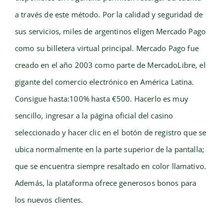
a través de este método. Por la calidad y seguridad de
sus servicios, miles de argentinos eligen Mercado Pago
como su billetera virtual principal. Mercado Pago fue
creado en el año 2003 como parte de MercadoLibre, el
gigante del comercio electrónico en América Latina.
Consigue hasta:100% hasta €500. Hacerlo es muy
sencillo, ingresar a la página oficial del casino
seleccionado y hacer clic en el botón de registro que se
ubica normalmente en la parte superior de la pantalla;
que se encuentra siempre resaltado en color llamativo.
Además, la plataforma ofrece generosos bonos para
los nuevos clientes.