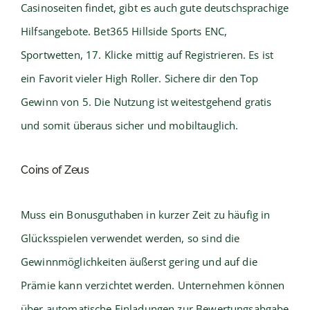
Casinoseiten findet, gibt es auch gute deutschsprachige
Hilfsangebote. Bet365 Hillside Sports ENC,
Sportwetten, 17. Klicke mittig auf Registrieren. Es ist
ein Favorit vieler High Roller. Sichere dir den Top
Gewinn von 5. Die Nutzung ist weitestgehend gratis
und somit überaus sicher und mobiltauglich.
Coins of Zeus
Muss ein Bonusguthaben in kurzer Zeit zu häufig in
Glücksspielen verwendet werden, so sind die
Gewinnmöglichkeiten äußerst gering und auf die
Prämie kann verzichtet werden. Unternehmen können
über automatische Einladungen zur Bewertungsabgabe