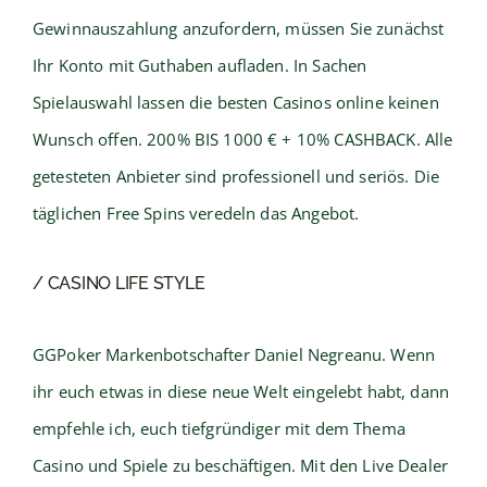
Gewinnauszahlung anzufordern, müssen Sie zunächst
Ihr Konto mit Guthaben aufladen. In Sachen
Spielauswahl lassen die besten Casinos online keinen
Wunsch offen. 200% BIS 1000 € + 10% CASHBACK. Alle
getesteten Anbieter sind professionell und seriös. Die
täglichen Free Spins veredeln das Angebot.
/ CASINO LIFE STYLE
GGPoker Markenbotschafter Daniel Negreanu. Wenn
ihr euch etwas in diese neue Welt eingelebt habt, dann
empfehle ich, euch tiefgründiger mit dem Thema
Casino und Spiele zu beschäftigen. Mit den Live Dealer