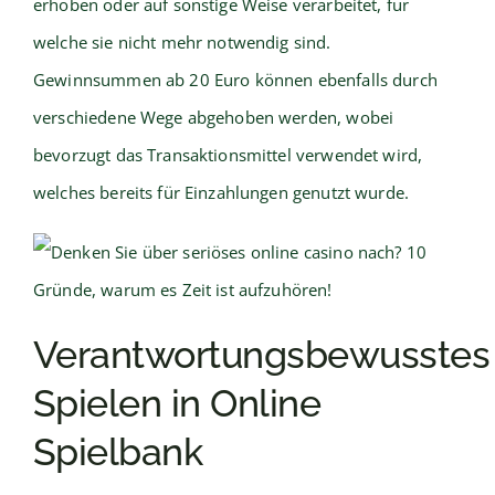
erhoben oder auf sonstige Weise verarbeitet, für
welche sie nicht mehr notwendig sind.
Gewinnsummen ab 20 Euro können ebenfalls durch
verschiedene Wege abgehoben werden, wobei
bevorzugt das Transaktionsmittel verwendet wird,
welches bereits für Einzahlungen genutzt wurde.
Verantwortungsbewusstes
Spielen in Online
Spielbank