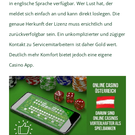
in englische Sprache verfügbar. Wer Lust hat, der
meldet sich einfach an und kann direkt loslegen. Die
genaue Herkunft der Lizenz muss ersichtlich und
zurückverfolgbar sein. Ein unkomplizierter und zügiger
Kontakt zu Servicemitarbeitern ist daher Gold wert.
Deutlich mehr Komfort bietet jedoch eine eigene
Casino App.