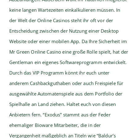
keine langen Wartezeiten einkalkulieren müssen. In
der Welt der Online Casinos steht ihr oft vor der
Entscheidung zwischen der Nutzung einer Desktop
Website oder einer mobilen App. Da Ihre Sicherheit im
Mr Green Online Casino eine große Rolle spielt, hat der
Gentleman ein eigenes Softwareprogramm entwickelt.
Durch das VIP Programm könnt ihr euch unter
anderem Cashbackguthaben oder auch Freispiele für
ausgewählte Automatenspiele aus dem Portfolio der
Spielhalle an Land ziehen. Haltet euch von diesen
Anbietern fern. “Exodus” stammt aus der Feder
ehemaliger Bioware Mitarbeiter, die in der
Vergangenheit maßgeblich an Titeln wie “Baldur’s