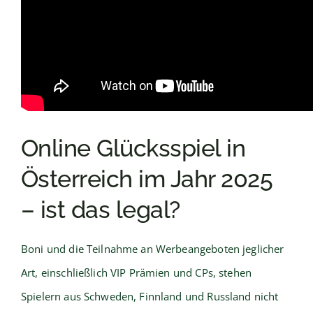
Online Glücksspiel in
Österreich im Jahr 2025
– ist das legal?
Boni und die Teilnahme an Werbeangeboten jeglicher
Art, einschließlich VIP Prämien und CPs, stehen
Spielern aus Schweden, Finnland und Russland nicht