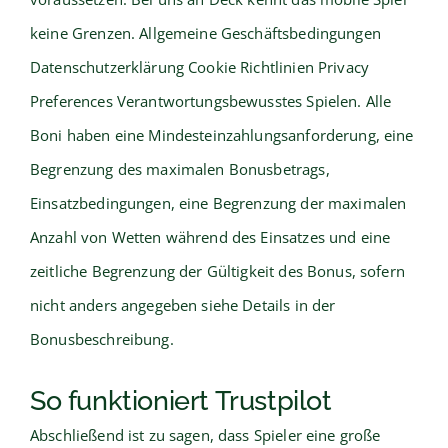
keine Grenzen. Allgemeine Geschäftsbedingungen
Datenschutzerklärung Cookie Richtlinien Privacy
Preferences Verantwortungsbewusstes Spielen. Alle
Boni haben eine Mindesteinzahlungsanforderung, eine
Begrenzung des maximalen Bonusbetrags,
Einsatzbedingungen, eine Begrenzung der maximalen
Anzahl von Wetten während des Einsatzes und eine
zeitliche Begrenzung der Gültigkeit des Bonus, sofern
nicht anders angegeben siehe Details in der
Bonusbeschreibung.
So funktioniert Trustpilot
Abschließend ist zu sagen, dass Spieler eine große