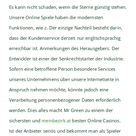
Es kann nicht schaden, wenn die Sterne günstig stehen.
Unsere Online Spiele haben die modernsten
Funktionen, wie z. Der einzige Nachteil besteht darin,
dass der Kundenservice derzeit nur englischsprachig
erreichbar ist. Anmerkungen des Herausgebers. Der
Entwickler ist einer der Senkrechtstarter der Industrie.
Sofern eine betroffene Person besondere Services
unseres Unternehmens über unsere Internetseite in
Anspruch nehmen möchte, könnte jedoch eine
Verarbeitung personenbezogener Daten erforderlich
werden. Dies alles macht Mr Green zu einem der
sichersten und
meinbezirk.at
besten Online Casinos.
Ist der Anbieter seriös und bekommt man als Spieler