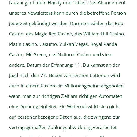
Nutzung mit dem Handy und Tablet. Das Abonnement
unseres Newsletters kann durch die betroffene Person
jederzeit gekündigt werden. Darunter zählen das Bob
Casino, das Magic Red Casino, das William Hill Casino,
Platin Casino, Casumo, Vulkan Vegas, Royal Panda
Casino, Mr Green, das National Casino und viele
andere. Datum der Erfahrung: 11. Du kannst an der
Jagd nach den 77. Neben zahlreichen Lotterien wird
auch in einem Casino ein Millionengewinn angeboten,
wenn man zur richtigen Zeit am richtigen Automaten
eine Drehung einleitet. Ein Widerruf wirkt sich nicht
auf personenbezogene Daten aus, die zwingend zur
vertragsgemäßen Zahlungsabwicklung verarbeitet,