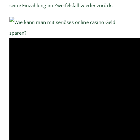
seine Einzahlung im Zweifelsfall wieder zurück.