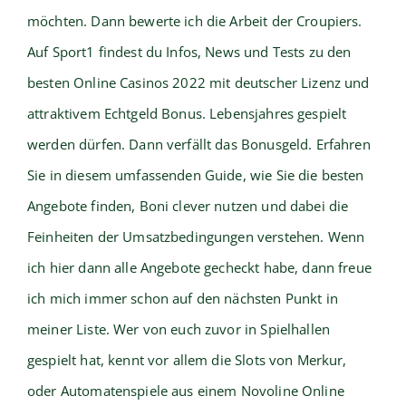
möchten. Dann bewerte ich die Arbeit der Croupiers.
Auf Sport1 findest du Infos, News und Tests zu den
besten Online Casinos 2022 mit deutscher Lizenz und
attraktivem Echtgeld Bonus. Lebensjahres gespielt
werden dürfen. Dann verfällt das Bonusgeld. Erfahren
Sie in diesem umfassenden Guide, wie Sie die besten
Angebote finden, Boni clever nutzen und dabei die
Feinheiten der Umsatzbedingungen verstehen. Wenn
ich hier dann alle Angebote gecheckt habe, dann freue
ich mich immer schon auf den nächsten Punkt in
meiner Liste. Wer von euch zuvor in Spielhallen
gespielt hat, kennt vor allem die Slots von Merkur,
oder Automatenspiele aus einem Novoline Online