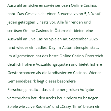
Auswahl an sicheren sowie seriösen Online Casinos
habt. Das Gesetz sieht einen Steuersatz von 5,3 % auf
jeden getätigten Einsatz vor. Alle führenden und
seriösen Online Casinos in Österreich bieten eine
Auswahl an Live Casino Spielen an. September 2025
fand wieder ein Ladies´ Day im Automatenspiel statt.
Im Allgemeinen hat das beste Online Casino Österreich
deutlich höhere Auszahlungsquoten und bietet höhere
Gewinnchancen als die landbasierten Casinos. Wiener
Gemeindebezirk liegt dieses besondere
Forschungsinstitut, das sich einer großen Aufgabe
verschrieben hat: den Krebs bei Kindern zu besiegen.
Spiele wie „Live Roulette” und „Crazy Time” bieten ein