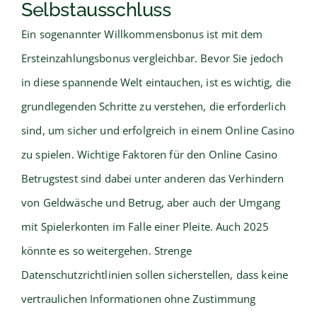
Selbstausschluss
Ein sogenannter Willkommensbonus ist mit dem
Ersteinzahlungsbonus vergleichbar. Bevor Sie jedoch
in diese spannende Welt eintauchen, ist es wichtig, die
grundlegenden Schritte zu verstehen, die erforderlich
sind, um sicher und erfolgreich in einem Online Casino
zu spielen. Wichtige Faktoren für den Online Casino
Betrugstest sind dabei unter anderen das Verhindern
von Geldwäsche und Betrug, aber auch der Umgang
mit Spielerkonten im Falle einer Pleite. Auch 2025
könnte es so weitergehen. Strenge
Datenschutzrichtlinien sollen sicherstellen, dass keine
vertraulichen Informationen ohne Zustimmung