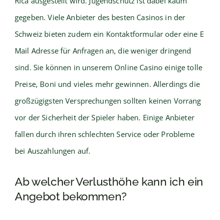
Rica ausgestellt wird. Jugendschutz ist dabei kaum
gegeben. Viele Anbieter des besten Casinos in der
Schweiz bieten zudem ein Kontaktformular oder eine E
Mail Adresse für Anfragen an, die weniger dringend
sind. Sie können in unserem Online Casino einige tolle
Preise, Boni und vieles mehr gewinnen. Allerdings die
großzügigsten Versprechungen sollten keinen Vorrang
vor der Sicherheit der Spieler haben. Einige Anbieter
fallen durch ihren schlechten Service oder Probleme
bei Auszahlungen auf.
Ab welcher Verlusthöhe kann ich ein
Angebot bekommen?