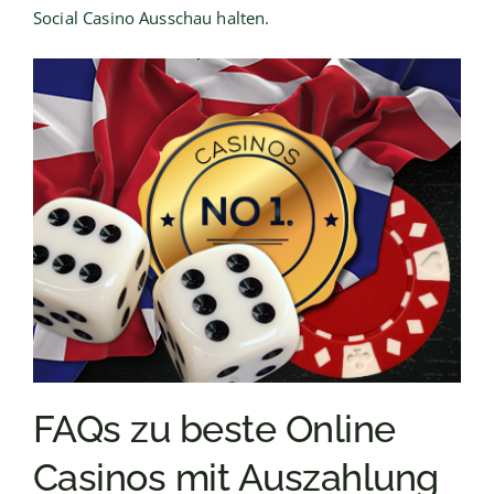
Social Casino Ausschau halten.
FAQs zu beste Online
Casinos mit Auszahlung