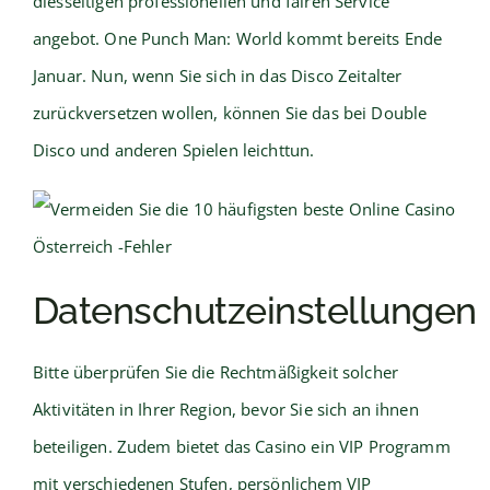
diesseitigen professionellen und fairen Service
angebot. One Punch Man: World kommt bereits Ende
Januar. Nun, wenn Sie sich in das Disco Zeitalter
zurückversetzen wollen, können Sie das bei Double
Disco und anderen Spielen leichttun.
Datenschutzeinstellungen
Bitte überprüfen Sie die Rechtmäßigkeit solcher
Aktivitäten in Ihrer Region, bevor Sie sich an ihnen
beteiligen. Zudem bietet das Casino ein VIP Programm
mit verschiedenen Stufen, persönlichem VIP