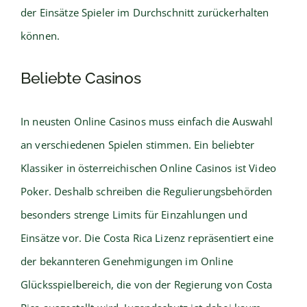
der Einsätze Spieler im Durchschnitt zurückerhalten
können.
Beliebte Casinos
In neusten Online Casinos muss einfach die Auswahl
an verschiedenen Spielen stimmen. Ein beliebter
Klassiker in österreichischen Online Casinos ist Video
Poker. Deshalb schreiben die Regulierungsbehörden
besonders strenge Limits für Einzahlungen und
Einsätze vor. Die Costa Rica Lizenz repräsentiert eine
der bekannteren Genehmigungen im Online
Glücksspielbereich, die von der Regierung von Costa