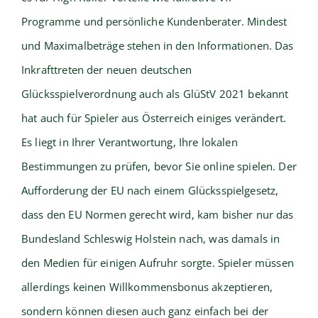
Programme und persönliche Kundenberater. Mindest
und Maximalbeträge stehen in den Informationen. Das
Inkrafttreten der neuen deutschen
Glücksspielverordnung auch als GlüStV 2021 bekannt
hat auch für Spieler aus Österreich einiges verändert.
Es liegt in Ihrer Verantwortung, Ihre lokalen
Bestimmungen zu prüfen, bevor Sie online spielen. Der
Aufforderung der EU nach einem Glücksspielgesetz,
dass den EU Normen gerecht wird, kam bisher nur das
Bundesland Schleswig Holstein nach, was damals in
den Medien für einigen Aufruhr sorgte. Spieler müssen
allerdings keinen Willkommensbonus akzeptieren,
sondern können diesen auch ganz einfach bei der