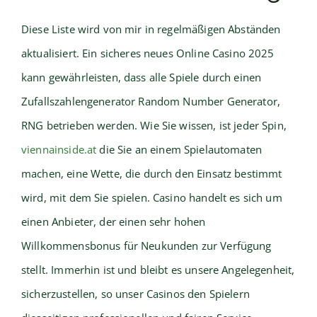
Diese Liste wird von mir in regelmäßigen Abständen
aktualisiert. Ein sicheres neues Online Casino 2025
kann gewährleisten, dass alle Spiele durch einen
Zufallszahlengenerator Random Number Generator,
RNG betrieben werden. Wie Sie wissen, ist jeder Spin,
viennainside.at
die Sie an einem Spielautomaten
machen, eine Wette, die durch den Einsatz bestimmt
wird, mit dem Sie spielen. Casino handelt es sich um
einen Anbieter, der einen sehr hohen
Willkommensbonus für Neukunden zur Verfügung
stellt. Immerhin ist und bleibt es unsere Angelegenheit,
sicherzustellen, so unser Casinos den Spielern