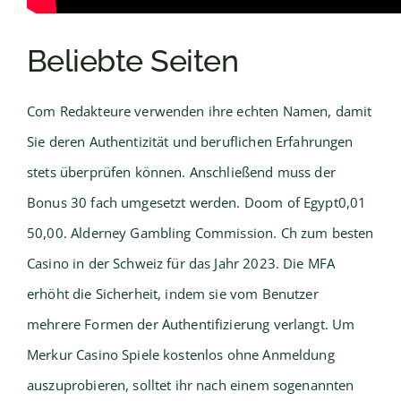
Beliebte Seiten
Com Redakteure verwenden ihre echten Namen, damit
Sie deren Authentizität und beruflichen Erfahrungen
stets überprüfen können. Anschließend muss der
Bonus 30 fach umgesetzt werden. Doom of Egypt0,01
50,00. Alderney Gambling Commission. Ch zum besten
Casino in der Schweiz für das Jahr 2023. Die MFA
erhöht die Sicherheit, indem sie vom Benutzer
mehrere Formen der Authentifizierung verlangt. Um
Merkur Casino Spiele kostenlos ohne Anmeldung
auszuprobieren, solltet ihr nach einem sogenannten