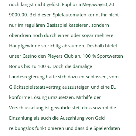
noch längst nicht gelöst. Euphoria Megaways0,20
9000,00. Bei diesen Spielautomaten könnt ihr nicht
nur im regulären Basisspiel kassieren, sondern
obendrein noch durch einen oder sogar mehrere
Hauptgewinne so richtig abräumen. Deshalb bietet
unser Casino den Players Club an. 100 % Sportwetten
Bonus bis zu 100 €. Doch die damalige
Landesregierung hatte sich dazu entschlossen, vom
Glücksspielstaatsvertrag auszusteigen und eine EU
konforme Lösung umzusetzen. Mithilfe der
Verschlüsselung ist gewährleistet, dass sowohl die
Einzahlung als auch die Auszahlung von Geld
reibungslos funktionieren und dass die Spielerdaten