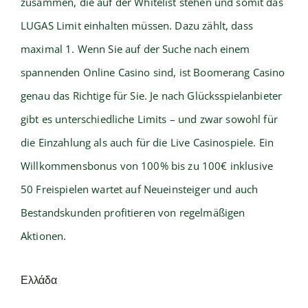
zusammen, die auf der Whitelist stehen und somit das
LUGAS Limit einhalten müssen. Dazu zählt, dass
maximal 1. Wenn Sie auf der Suche nach einem
spannenden Online Casino sind, ist Boomerang Casino
genau das Richtige für Sie. Je nach Glücksspielanbieter
gibt es unterschiedliche Limits – und zwar sowohl für
die Einzahlung als auch für die Live Casinospiele. Ein
Willkommensbonus von 100% bis zu 100€ inklusive
50 Freispielen wartet auf Neueinsteiger und auch
Bestandskunden profitieren von regelmäßigen
Aktionen.
Ελλάδα