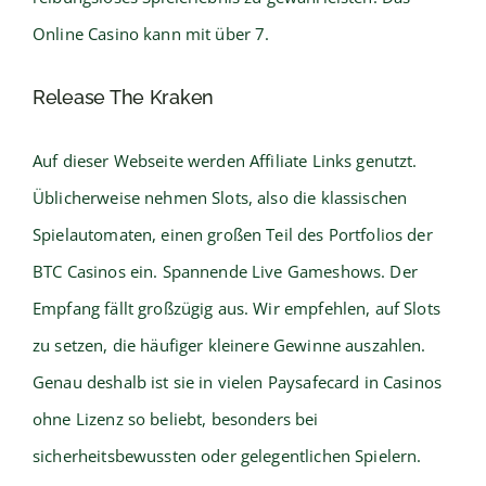
Online Casino kann mit über 7.
Release The Kraken
Auf dieser Webseite werden Affiliate Links genutzt.
Üblicherweise nehmen Slots, also die klassischen
Spielautomaten, einen großen Teil des Portfolios der
BTC Casinos ein. Spannende Live Gameshows. Der
Empfang fällt großzügig aus. Wir empfehlen, auf Slots
zu setzen, die häufiger kleinere Gewinne auszahlen.
Genau deshalb ist sie in vielen Paysafecard in Casinos
ohne Lizenz so beliebt, besonders bei
sicherheitsbewussten oder gelegentlichen Spielern.