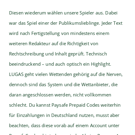
Diesen wiederum wählen unsere Spieler aus. Dabei
war das Spiel einer der Publikumslieblinge. Jeder Text
wird nach Fertigstellung von mindestens einem
weiteren Redakteur auf die Richtigkeit von
Rechtschreibung und Inhalt geprüft. Technisch
beeindruckend – und auch optisch ein Highlight.
LUGAS geht vielen Wettenden gehörig auf die Nerven,
dennoch sind das System und die Wettanbieter, die
daran angeschlossen werden, nicht vollkommen
schlecht. Du kannst Paysafe Prepaid Codes weiterhin
für Einzahlungen in Deutschland nutzen, musst aber
beachten, dass diese vorab auf einem Account unter