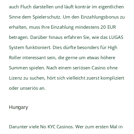
auch Fluch darstellen und läuft konträr im eigentlichen
Sinne dem Spielerschutz. Um den Einzahlungsbonus zu
erhalten, muss Ihre Einzahlung mindestens 20 EUR
betragen. Darüber hinaus erfahren Sie, wie das LUGAS
System funktioniert. Dies dürfte besonders für High
Roller interessant sein, die gerne um etwas höhere
Summen spielen. Nach einem seriösen Casino ohne
Lizenz zu suchen, hört sich vielleicht zuerst kompliziert
oder unseriös an.
Hungary
Darunter viele No KYC Casinos. Wer zum ersten Mal in