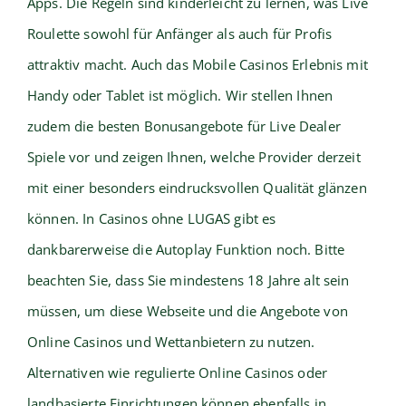
Apps. Die Regeln sind kinderleicht zu lernen, was Live
Roulette sowohl für Anfänger als auch für Profis
attraktiv macht. Auch das Mobile Casinos Erlebnis mit
Handy oder Tablet ist möglich. Wir stellen Ihnen
zudem die besten Bonusangebote für Live Dealer
Spiele vor und zeigen Ihnen, welche Provider derzeit
mit einer besonders eindrucksvollen Qualität glänzen
können. In Casinos ohne LUGAS gibt es
dankbarerweise die Autoplay Funktion noch. Bitte
beachten Sie, dass Sie mindestens 18 Jahre alt sein
müssen, um diese Webseite und die Angebote von
Online Casinos und Wettanbietern zu nutzen.
Alternativen wie regulierte Online Casinos oder
landbasierte Einrichtungen können ebenfalls in