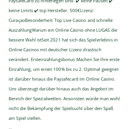
PaysafeCard zu hinterlegen sind. ✔️ keine Pausen ✔️
keine Limits ✔️ top Hersteller. 500€Lizenz:
CuraçaoBesonderheit: Top Live Casino and schnelle
AuszahlungWarum ein Online Casino ohne LUGAS die
bessere Wahl istSeit 2021 hat sich das Spielerlebnis in
Online Casinos mit deutscher Lizenz drastisch
verändert. Ersteinzahlungsbonus Machen Sie Ihre erste
Einzahlung, um einen 100% bis zu 2. Optimal geeignet
ist darüber hinaus die Paysafecard im Online Casino.
Uns überzeugt darüber hinaus auch das Angebot im
Bereich der Spezialwetten. Ansonsten würde man wohl
nicht die Bekämpfung der Spielsucht über den Spaß
am Spiel stellen.