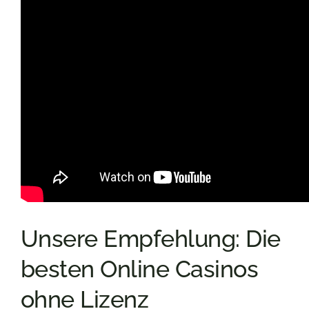
Unsere Empfehlung: Die
besten Online Casinos
ohne Lizenz