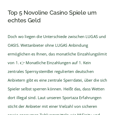
Top 5 Novoline Casino Spiele um
echtes Geld
Doch wo liegen die Unterschiede zwischen LUGAS und
OASIS. Wettanbieter ohne LUGAS Anbindung
ermöglichen es Ihnen, das monatliche Einzahlungslimit
von 1. 👉 Monatliche Einzahlungen auf 1. Kein
zentrales SperrsystemBei regulierten deutschen
Anbietern gibt es eine zentrale Sperrdatei, über die sich
Spieler selbst sperren können. Heißt das, dass Wetten
dort illegal sind. Laut unseren Sportaza Erfahrungen
sticht der Anbieter mit einer Vielzahl von sicheren
sowie anonymen Zahlungsmitteln wie MiFinity und