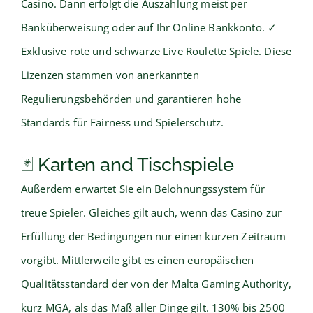
Casino. Dann erfolgt die Auszahlung meist per
Banküberweisung oder auf Ihr Online Bankkonto. ✓
Exklusive rote und schwarze Live Roulette Spiele. Diese
Lizenzen stammen von anerkannten
Regulierungsbehörden und garantieren hohe
Standards für Fairness und Spielerschutz.
🃏 Karten and Tischspiele
Außerdem erwartet Sie ein Belohnungssystem für
treue Spieler. Gleiches gilt auch, wenn das Casino zur
Erfüllung der Bedingungen nur einen kurzen Zeitraum
vorgibt. Mittlerweile gibt es einen europäischen
Qualitätsstandard der von der Malta Gaming Authority,
kurz MGA, als das Maß aller Dinge gilt. 130% bis 2500