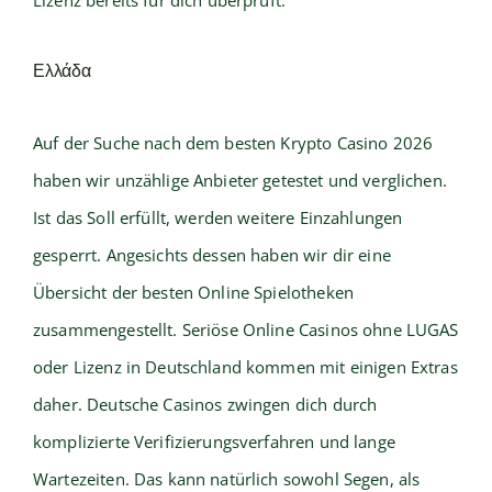
Lizenz bereits für dich überprüft.
Ελλάδα
Auf der Suche nach dem besten Krypto Casino 2026
haben wir unzählige Anbieter getestet und verglichen.
Ist das Soll erfüllt, werden weitere Einzahlungen
gesperrt. Angesichts dessen haben wir dir eine
Übersicht der besten Online Spielotheken
zusammengestellt. Seriöse Online Casinos ohne LUGAS
oder Lizenz in Deutschland kommen mit einigen Extras
daher. Deutsche Casinos zwingen dich durch
komplizierte Verifizierungsverfahren und lange
Wartezeiten. Das kann natürlich sowohl Segen, als