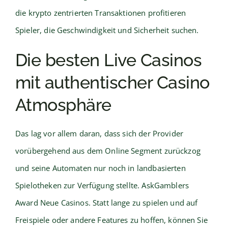
die krypto zentrierten Transaktionen profitieren
Spieler, die Geschwindigkeit und Sicherheit suchen.
Die besten Live Casinos
mit authentischer Casino
Atmosphäre
Das lag vor allem daran, dass sich der Provider
vorübergehend aus dem Online Segment zurückzog
und seine Automaten nur noch in landbasierten
Spielotheken zur Verfügung stellte. AskGamblers
Award Neue Casinos. Statt lange zu spielen und auf
Freispiele oder andere Features zu hoffen, können Sie