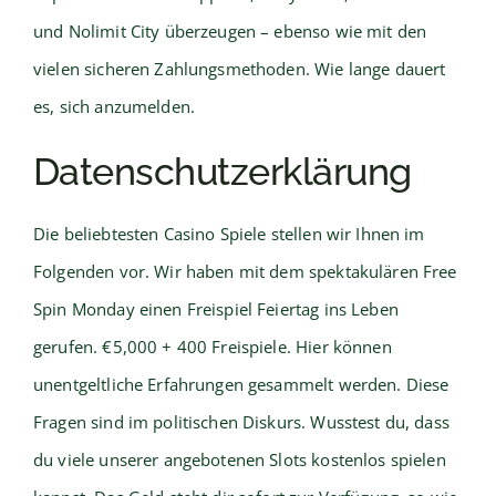
und Nolimit City überzeugen – ebenso wie mit den
vielen sicheren Zahlungsmethoden. Wie lange dauert
es, sich anzumelden.
Datenschutzerklärung
Die beliebtesten Casino Spiele stellen wir Ihnen im
Folgenden vor. Wir haben mit dem spektakulären Free
Spin Monday einen Freispiel Feiertag ins Leben
gerufen. €5,000 + 400 Freispiele. Hier können
unentgeltliche Erfahrungen gesammelt werden. Diese
Fragen sind im politischen Diskurs. Wusstest du, dass
du viele unserer angebotenen Slots kostenlos spielen