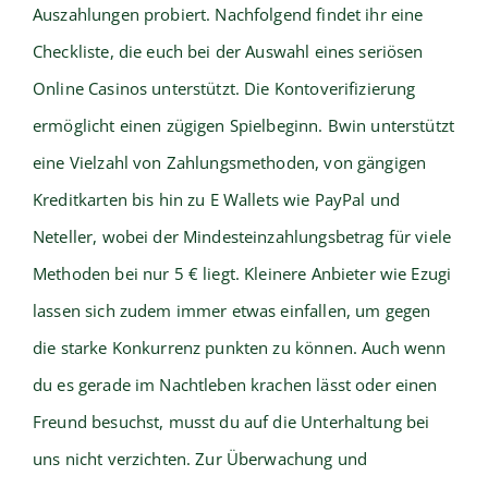
Auszahlungen probiert. Nachfolgend findet ihr eine
Checkliste, die euch bei der Auswahl eines seriösen
Online Casinos unterstützt. Die Kontoverifizierung
ermöglicht einen zügigen Spielbeginn. Bwin unterstützt
eine Vielzahl von Zahlungsmethoden, von gängigen
Kreditkarten bis hin zu E Wallets wie PayPal und
Neteller, wobei der Mindesteinzahlungsbetrag für viele
Methoden bei nur 5 € liegt. Kleinere Anbieter wie Ezugi
lassen sich zudem immer etwas einfallen, um gegen
die starke Konkurrenz punkten zu können. Auch wenn
du es gerade im Nachtleben krachen lässt oder einen
Freund besuchst, musst du auf die Unterhaltung bei
uns nicht verzichten. Zur Überwachung und