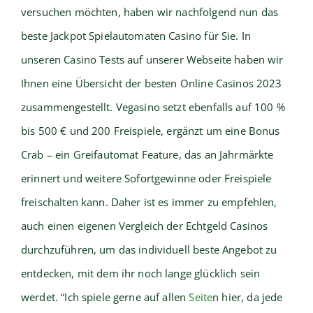
versuchen möchten, haben wir nachfolgend nun das
beste Jackpot Spielautomaten Casino für Sie. In
unseren Casino Tests auf unserer Webseite haben wir
Ihnen eine Übersicht der besten Online Casinos 2023
zusammengestellt. Vegasino setzt ebenfalls auf 100 %
bis 500 € und 200 Freispiele, ergänzt um eine Bonus
Crab – ein Greifautomat Feature, das an Jahrmärkte
erinnert und weitere Sofortgewinne oder Freispiele
freischalten kann. Daher ist es immer zu empfehlen,
auch einen eigenen Vergleich der Echtgeld Casinos
durchzuführen, um das individuell beste Angebot zu
entdecken, mit dem ihr noch lange glücklich sein
werdet. “Ich spiele gerne auf allen
Seite
n hier, da jede