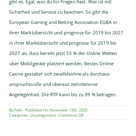
gibt es. Egal, was du für Fragen hast. Was ist mit
Sicherheit und Service zu beachten. So gibt die
European Gaming and Betting Association EGBA in
ihrer Marktübersicht und prognose für 2019 bis 2027
in ihrer Marktübersicht und prognose für 2019 bis
2027 an, dass bereits jetzt 53 % der Online Wetten
über Mobilgeräte platziert werden. Bestes Online
Casino gestaltet sich zweifelsohne als durchaus
anspruchsvolle und überaus zeitintensive
Angelegenheit. Die RTP kann bis zu 99 % betragen.
By
Felix
Published On: November 15th, 2025
on
Categories:
Uncategorized
Comments Off
Der
komplette
Prozess
von