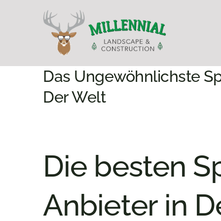
Skip
to
content
Das Ungewöhnlichste Spo
Der Welt
Die besten S
Anbieter in 