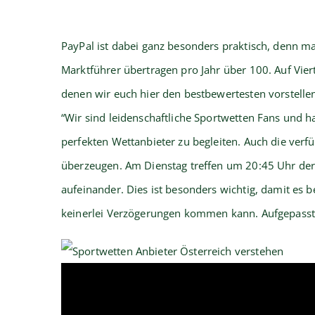
PayPal ist dabei ganz besonders praktisch, denn
Marktführer übertragen pro Jahr über 100. Auf Vier
denen wir euch hier den bestbewertesten vorstellen
“Wir sind leidenschaftliche Sportwetten Fans und
perfekten Wettanbieter zu begleiten. Auch die ver
überzeugen. Am Dienstag treffen um 20:45 Uhr der
aufeinander. Dies ist besonders wichtig, damit es b
keinerlei Verzögerungen kommen kann. Aufgepasst 