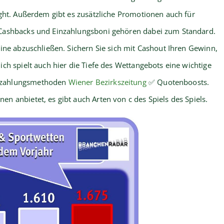
ight. Außerdem gibt es zusätzliche Promotionen auch für
 Cashbacks und Einzahlungsboni gehören dabei zum Standard.
line abzuschließen. Sichern Sie sich mit Cashout Ihren Gewinn,
ch spielt auch hier die Tiefe des Wettangebots eine wichtige
inzahlungsmethoden
Wiener Bezirkszeitung
✅ Quotenboosts.
n anbietet, es gibt auch Arten von c des Spiels des Spiels.