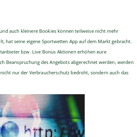
und auch kleinere Bookies können teilweise nicht mehr
ält, hat seine eigene Sportwetten App auf dem Markt gebracht.
ettanbieter bzw. Live Bonus Aktionen erhöhen eure
nach Beanspruchung des Angebots abgerechnet werden, werden
d nicht nur der Verbraucherschutz bedroht, sondern auch das