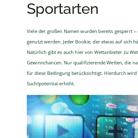
Sportarten
Viele der großen Namen wurden bereits gesperrt – 
genutzt werden. Jeder Bookie, der etwas auf sich h
Natürlich gibt es auch hier von Wettanbieter zu W
Gewinnchancen. Nur qualifizierende Wetten, die 
für diese Bedingung berücksichtigt. Hierdurch wir
Suchtpotential erhöht.