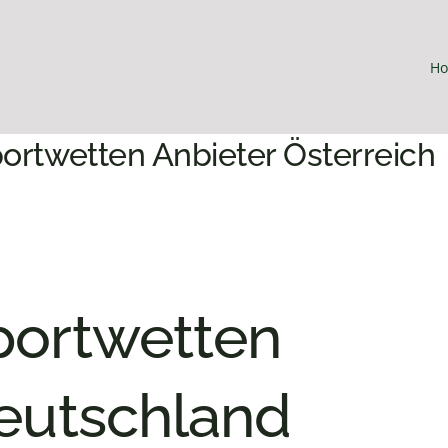
H
rtwetten Anbieter Österreich
portwetten
Deutschland