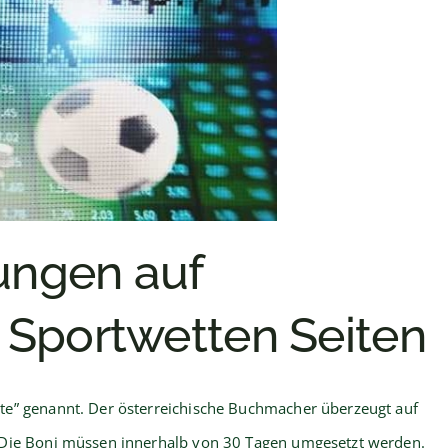
ungen auf
 Sportwetten Seiten
te” genannt. Der österreichische Buchmacher überzeugt auf
. Die Boni müssen innerhalb von 30 Tagen umgesetzt werden.