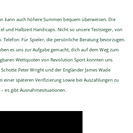
 man kann auch höhere Summen bequem überweisen. Die
tel und Halbzeit Handicaps. Nicht so unsere Testsieger, von
. Telefon: Für Spieler, die persönliche Beratung bevorzugen.
 haben es uns zur Aufgabe gemacht, dich auf dem Weg zum
fügbaren Wettquoten von Revolution Sport konnten uns
 Schotte Peter Wright und der Engländer James Wade
ei einer späteren Verifizierung sowie bei Auszahlungen zu
– es gibt Ausnahmesituationen.