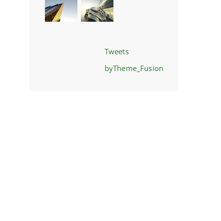
Tweets
byTheme_Fusion