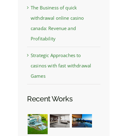
The Business of quick
withdrawal online casino
canada: Revenue and
Profitability
Strategic Approaches to
casinos with fast withdrawal
Games
Recent Works