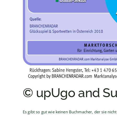
© upUgo and Su
Es gibt so gut wie keinen Buchmacher, der sie nicht