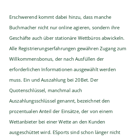
Erschwerend kommt dabei hinzu, dass manche
Buchmacher nicht nur online agieren, sondern ihre
Geschäfte auch über stationäre Wettbüros abwickeln.
Alle Registrierungserfahrungen gewähren Zugang zum
Willkommensbonus, der nach Ausfüllen der
erforderlichen Informationen ausgewählt werden
muss. Ein und Auszahlung bei 20Bet. Der
Quotenschlüssel, manchmal auch
Auszahlungsschlüssel genannt, bezeichnet den
prozentualen Anteil der Einsätze, der von einem
Wettanbieter bei einer Wette an den Kunden
ausgeschüttet wird. ESports sind schon länger nicht