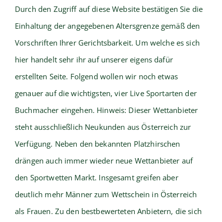
Durch den Zugriff auf diese Website bestätigen Sie die
Einhaltung der angegebenen Altersgrenze gemäß den
Vorschriften Ihrer Gerichtsbarkeit. Um welche es sich
hier handelt sehr ihr auf unserer eigens dafür
erstellten Seite. Folgend wollen wir noch etwas
genauer auf die wichtigsten, vier Live Sportarten der
Buchmacher eingehen. Hinweis: Dieser Wettanbieter
steht ausschließlich Neukunden aus Österreich zur
Verfügung. Neben den bekannten Platzhirschen
drängen auch immer wieder neue Wettanbieter auf
den Sportwetten Markt. Insgesamt greifen aber
deutlich mehr Männer zum Wettschein in Österreich
als Frauen. Zu den bestbewerteten Anbietern, die sich