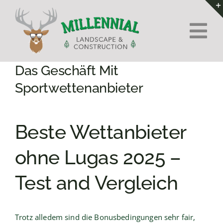
Skip
to
Tog
content
Nav
Home
Das Geschäft Mit
Sportwettenanbieter
About Us
Beste Wettanbieter
Services
ohne Lugas 2025 –
Contact
Test and Vergleich
Trotz alledem sind die Bonusbedingungen sehr fair,