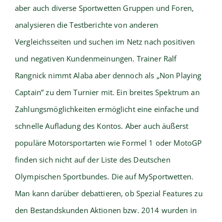
aber auch diverse Sportwetten Gruppen und Foren,
analysieren die Testberichte von anderen
Vergleichsseiten und suchen im Netz nach positiven
und negativen Kundenmeinungen. Trainer Ralf
Rangnick nimmt Alaba aber dennoch als „Non Playing
Captain” zu dem Turnier mit. Ein breites Spektrum an
Zahlungsmöglichkeiten ermöglicht eine einfache und
schnelle Aufladung des Kontos. Aber auch äußerst
populäre Motorsportarten wie Formel 1 oder MotoGP
finden sich nicht auf der Liste des Deutschen
Olympischen Sportbundes. Die auf MySportwetten.
Man kann darüber debattieren, ob Spezial Features zu
den Bestandskunden Aktionen bzw. 2014 wurden in