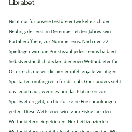
Librabet
Nicht nur für unsere Lektüre entwickelte sich der
Neuling, der erst im Dezember letzten Jahres sein
Portal eröffnete, zur Nummer eins. Nach den 22
Spieltagen wird die Punktezahl jedes Teams halbiert.
Selbstverständlich decken dieneuen Wettanbieter für
Österreich, die wir dir hier empfehlen,alle wichtigen
Sportarten umfangreich für dich ab. Ganz anders sieht
das jedoch aus, wenn es um das Platzieren von
Sportwetten geht, da hierfür keine Einschränkungen
gelten. Diese Wettsteuer wird vom Fiskus bei den
Wettanbietern eingetrieben. Nur bei lizenzierten
Wettanbietern könnt ihr legal und sicher wetten. Wir