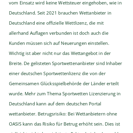
vom Einsatz wird keine Wettsteuer eingehoben, wie in
Deutschland. Seit 2021 brauchen Wettanbieter in
Deutschland eine offizielle Wettlizenz, die mit
allerhand Auflagen verbunden ist doch auch die
Kunden müssen sich auf Neuerungen einstellen.
Wichtig ist aber nicht nur das Wettangebot in der
Breite. De gelisteten Sportwettenanbieter sind Inhaber
einer deutschen Sportwettenlizenz die von der
Gemeinsamen Glücksspielbehörde der Länder erteilt
wurde. Mehr zum Thema Sportwetten Lizenzierung in
Deutschland kann auf dem deutschen Portal
wettanbieter. Betrugsrisiko: Bei Wettanbietern ohne
OASIS kann das Risiko für Betrug erhöht sein. Dies ist