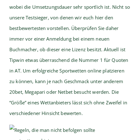
wobei die Umsetzungsdauer sehr sportlich ist. Nicht so
unsere Testsieger, von denen wir euch hier den
bestbewertesten vorstellen. Überprüfen Sie daher
immer vor einer Anmeldung bei einem neuen
Buchmacher, ob dieser eine Lizenz besitzt. Aktuell ist
Tipwin etwas überraschend die Nummer 1 für Quoten
in AT. Um erfolgreiche Sportwetten online platzieren
zu können, kann je nach Geschmack unter anderem
20bet, Megapari oder Netbet besucht werden. Die
“Größe” eines Wettanbieters lässt sich ohne Zweifel in
verschiedener Hinsicht bewerten.