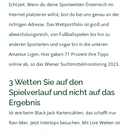
Echtzeit. Wenn du deine Sportwetten Österreich im
Internet platzieren willst, bist du bei uns genau an der
richtigen Adresse. Das Wettportfolio ist groß und
abwechslungsreich, von Fußballspielen bis hin zu
anderen Sportarten und sogar bis in die unteren
Amateur Ligen. Hier gaben 71 Prozent ihre Tipps
online ab, so das Wiener Suchtmittelmonitoring 2023.
3 Wetten Sie auf den
Spielverlauf und nicht auf das
Ergebnis
Ist wie beim Black Jack Kartenzählen, das schafft nur
Rain Man. Jetzt Intertops besuchen. Mit Live Wetten ist