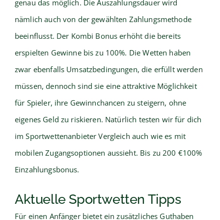
genau das möglich. Die Auszahlungsdauer wird
nämlich auch von der gewählten Zahlungsmethode
beeinflusst. Der Kombi Bonus erhöht die bereits
erspielten Gewinne bis zu 100%. Die Wetten haben
zwar ebenfalls Umsatzbedingungen, die erfüllt werden
müssen, dennoch sind sie eine attraktive Möglichkeit
für Spieler, ihre Gewinnchancen zu steigern, ohne
eigenes Geld zu riskieren. Natürlich testen wir für dich
im Sportwettenanbieter Vergleich auch wie es mit
mobilen Zugangsoptionen aussieht. Bis zu 200 €100%
Einzahlungsbonus.
Aktuelle Sportwetten Tipps
Für einen Anfänger bietet ein zusätzliches Guthaben