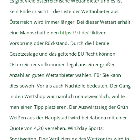
Es gibt viele österreichische Wettanbieter und es ist
kein Ende in Sicht – die Liste der Wettanbieter aus
Österreich wird immer länger. Bei dieser Wettart erhält
eine Mannschaft einen
https://ct.de/
fiktiven
Vorsprung oder Rückstand. Durch die liberale
Gesetzeslage und das geltende EU Recht können
Österreicher vollkommen legal aus einer großen
Anzahl an guten Wettanbieter wählen. Für Sie kann
dies sowohl Vor als auch Nachteile bedeuten. Der Gang
in den Wettshop war nämlich unausweichlich, wollte
man einen Tipp platzieren. Der Auswärtssieg der Grün
Weißen aus der Hauptstadt wird bei Rabona mit einer
Quote von 4,20 versehen. Win2day Sports:
Sportwetten. Eine Verifizierung des Wettkontos wird in