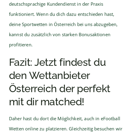
deutschsprachige Kundendienst in der Praxis
funktioniert. Wenn du dich dazu entschieden hast,
deine Sportwetten in Österreich bei uns abzugeben,
kannst du zusätzlich von starken Bonusaktionen
profitieren.
Fazit: Jetzt findest du
den Wettanbieter
Österreich der perfekt
mit dir matched!
Daher hast du dort die Möglichkeit, auch in eFootball
Wetten online zu platzieren. Gleichzeitig besuchen wir