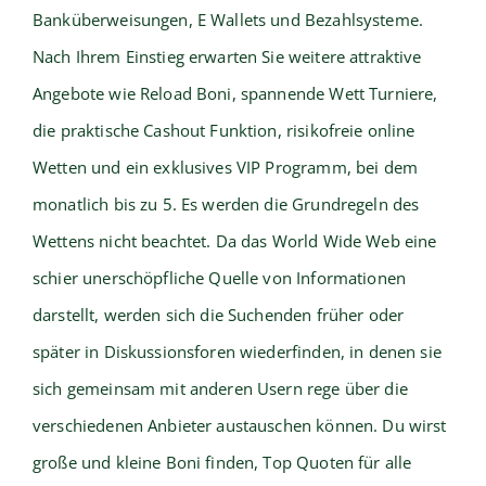
Banküberweisungen, E Wallets und Bezahlsysteme.
Nach Ihrem Einstieg erwarten Sie weitere attraktive
Angebote wie Reload Boni, spannende Wett Turniere,
die praktische Cashout Funktion, risikofreie online
Wetten und ein exklusives VIP Programm, bei dem
monatlich bis zu 5. Es werden die Grundregeln des
Wettens nicht beachtet. Da das World Wide Web eine
schier unerschöpfliche Quelle von Informationen
darstellt, werden sich die Suchenden früher oder
später in Diskussionsforen wiederfinden, in denen sie
sich gemeinsam mit anderen Usern rege über die
verschiedenen Anbieter austauschen können. Du wirst
große und kleine Boni finden, Top Quoten für alle