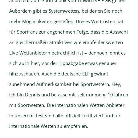
anbieten. Zum Sportsbook von Tipwin18+ AGB gelten.
Außerdem gibt es Systemwetten, bei denen Sie noch
mehr Möglichkeiten genießen. Dieses Wettrüsten hat
für Sportfans zur angenehmen Folge, dass die Auswahl
an gleichermaßen attraktiven wie empfehlenswerten
Live Wettanbietern beträchtlich ist – dennoch lohnt es
sich auch hier, vor der Tippabgabe etwas genauer
hinzuschauen. Auch die deutsche ELF gewinnt
zunehmend Aufmerksamkeit bei Sportwettern. Hey,
ich bin Dennis und befasse mit seit nunmehr 10 Jahren
mit Sportwetten. Die internationalen Wetten Anbieter
in unserem Test sind alle offiziell zertifiziert und für
internationale Wetten zu empfehlen.