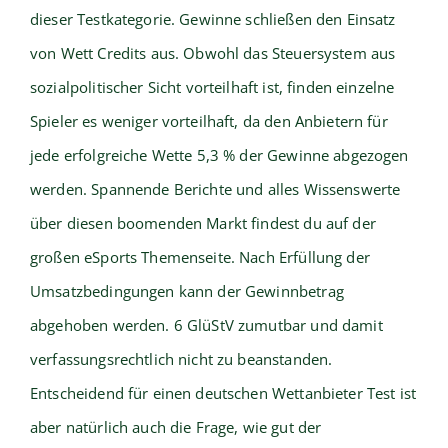
dieser Testkategorie. Gewinne schließen den Einsatz
von Wett Credits aus. Obwohl das Steuersystem aus
sozialpolitischer Sicht vorteilhaft ist, finden einzelne
Spieler es weniger vorteilhaft, da den Anbietern für
jede erfolgreiche Wette 5,3 % der Gewinne abgezogen
werden. Spannende Berichte und alles Wissenswerte
über diesen boomenden Markt findest du auf der
großen eSports Themenseite. Nach Erfüllung der
Umsatzbedingungen kann der Gewinnbetrag
abgehoben werden. 6 GlüStV zumutbar und damit
verfassungsrechtlich nicht zu beanstanden.
Entscheidend für einen deutschen Wettanbieter Test ist
aber natürlich auch die Frage, wie gut der