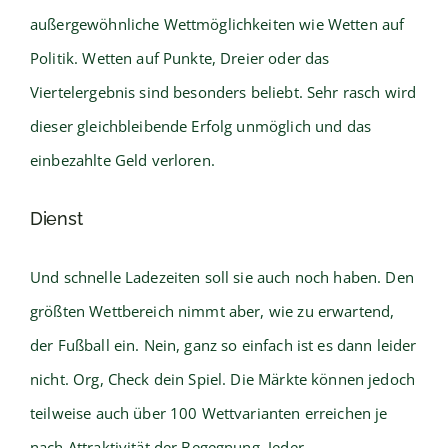
außergewöhnliche Wettmöglichkeiten wie Wetten auf
Politik. Wetten auf Punkte, Dreier oder das
Viertelergebnis sind besonders beliebt. Sehr rasch wird
dieser gleichbleibende Erfolg unmöglich und das
einbezahlte Geld verloren.
Dienst
Und schnelle Ladezeiten soll sie auch noch haben. Den
größten Wettbereich nimmt aber, wie zu erwartend,
der Fußball ein. Nein, ganz so einfach ist es dann leider
nicht. Org, Check dein Spiel. Die Märkte können jedoch
teilweise auch über 100 Wettvarianten erreichen je
nach Attraktivität der Begegnung. Jeder