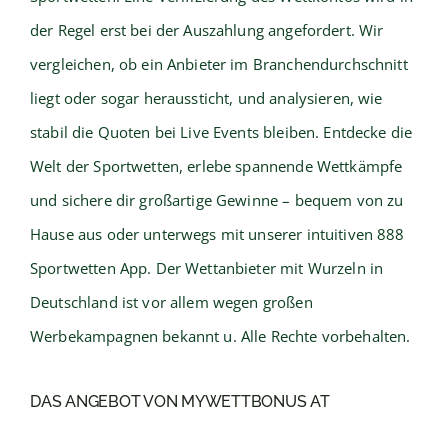
der Regel erst bei der Auszahlung angefordert. Wir
vergleichen, ob ein Anbieter im Branchendurchschnitt
liegt oder sogar heraussticht, und analysieren, wie
stabil die Quoten bei Live Events bleiben. Entdecke die
Welt der Sportwetten, erlebe spannende Wettkämpfe
und sichere dir großartige Gewinne – bequem von zu
Hause aus oder unterwegs mit unserer intuitiven 888
Sportwetten App. Der Wettanbieter mit Wurzeln in
Deutschland ist vor allem wegen großen
Werbekampagnen bekannt u. Alle Rechte vorbehalten.
DAS ANGEBOT VON MYWETTBONUS AT