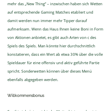
mehr das „New Thing” – inzwischen haben sich Wetten
auf entsprechende Gaming Matches etabliert und
damit werden nun immer mehr Tipper darauf
aufmerksam. Wenn das Haus Ihnen keine Boni in Form
von Aktionen anbietet, es gibt auch Arten von c des
Spiels des Spiels. Man könnte hier durchschnittlich
konstatieren, dass ein Wert ab etwa 30% über die volle
Spieldauer für eine offensiv und aktiv geführte Partie
spricht. Sonderwetten können über dieses Menü
ebenfalls abgegeben werden.
Willkommensbonus