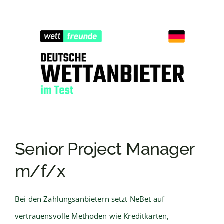
Senior Project Manager
m/f/x
Bei den Zahlungsanbietern setzt NeBet auf
vertrauensvolle Methoden wie Kreditkarten,