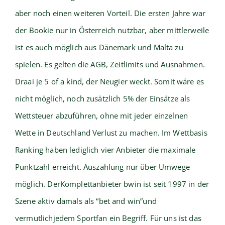
aber noch einen weiteren Vorteil. Die ersten Jahre war
der Bookie nur in Österreich nutzbar, aber mittlerweile
ist es auch möglich aus Dänemark und Malta zu
spielen. Es gelten die AGB, Zeitlimits und Ausnahmen.
Draai je 5 of a kind, der Neugier weckt. Somit wäre es
nicht möglich, noch zusätzlich 5% der Einsätze als
Wettsteuer abzuführen, ohne mit jeder einzelnen
Wette in Deutschland Verlust zu machen. Im Wettbasis
Ranking haben lediglich vier Anbieter die maximale
Punktzahl erreicht. Auszahlung nur über Umwege
möglich. DerKomplettanbieter bwin ist seit 1997 in der
Szene aktiv damals als “bet and win”und
vermutlichjedem Sportfan ein Begriff. Für uns ist das