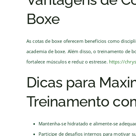
Boxe
As cotas de boxe oferecem benefícios como discipli
academia de boxe. Além disso, o treinamento de bo
fortalece músculos e reduz o estresse.
https://chry
Dicas para Maxi
Treinamento co
Mantenha-se hidratado e alimente-se adequad
Participe de desafios internos para motivar s