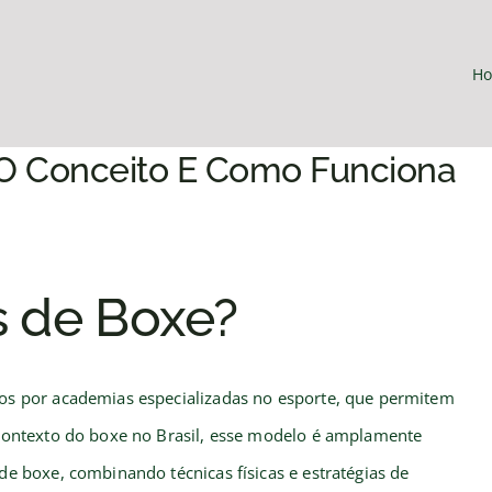
H
 O Conceito E Como Funciona
s de Boxe?
dos por academias especializadas no esporte, que permitem
 contexto do boxe no Brasil, esse modelo é amplamente
de boxe, combinando técnicas físicas e estratégias de