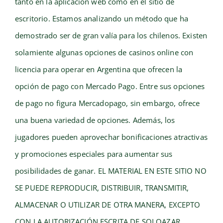
tanto en la aplicación web como en el sitio de
escritorio. Estamos analizando un método que ha
demostrado ser de gran valía para los chilenos. Existen
solamiente algunas opciones de casinos online con
licencia para operar en Argentina que ofrecen la
opción de pago con Mercado Pago. Entre sus opciones
de pago no figura Mercadopago, sin embargo, ofrece
una buena variedad de opciones. Además, los
jugadores pueden aprovechar bonificaciones atractivas
y promociones especiales para aumentar sus
posibilidades de ganar. EL MATERIAL EN ESTE SITIO NO
SE PUEDE REPRODUCIR, DISTRIBUIR, TRANSMITIR,
ALMACENAR O UTILIZAR DE OTRA MANERA, EXCEPTO
CON LA AUTORIZACIÓN ESCRITA DE SOLOAZAR