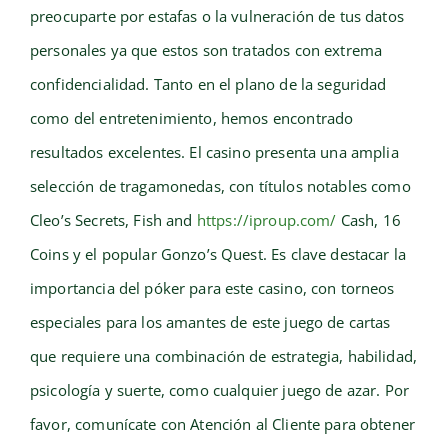
preocuparte por estafas o la vulneración de tus datos
personales ya que estos son tratados con extrema
confidencialidad. Tanto en el plano de la seguridad
como del entretenimiento, hemos encontrado
resultados excelentes. El casino presenta una amplia
selección de tragamonedas, con títulos notables como
Cleo’s Secrets, Fish and
https://iproup.com/
Cash, 16
Coins y el popular Gonzo’s Quest. Es clave destacar la
importancia del póker para este casino, con torneos
especiales para los amantes de este juego de cartas
que requiere una combinación de estrategia, habilidad,
psicología y suerte, como cualquier juego de azar. Por
favor, comunícate con Atención al Cliente para obtener