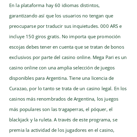
En la plataforma hay 60 idiomas distintos,
garantizando así que los usuarios no tengan que
preocuparse por traducir sus inquietudes. 000 ARS e
incluye 150 giros gratis. No importa que promoción
escojas debes tener en cuenta que se tratan de bonos
exclusivos por parte del casino online. Mega Pari es un
casino online con una amplia selección de juegos
disponibles para Argentina. Tiene una licencia de
Curazao, por lo tanto se trata de un casino legal. En los
casinos más renombrados de Argentina, los juegos
más populares son las tragaperras, el póquer, el
blackjack y la ruleta. A través de este programa, se
premia la actividad de los jugadores en el casino,