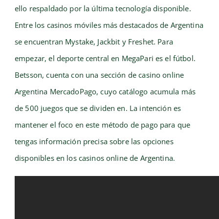
ello respaldado por la última tecnología disponible.
Entre los casinos móviles más destacados de Argentina
se encuentran Mystake, Jackbit y Freshet. Para
empezar, el deporte central en MegaPari es el fútbol.
Betsson, cuenta con una sección de casino online
Argentina MercadoPago, cuyo catálogo acumula más
de 500 juegos que se dividen en. La intención es
mantener el foco en este método de pago para que
tengas información precisa sobre las opciones
disponibles en los casinos online de Argentina.