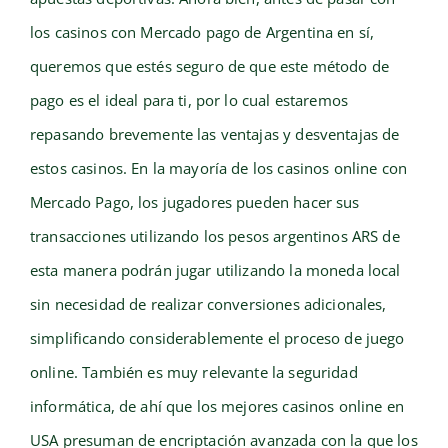
los casinos con Mercado pago de Argentina en sí,
queremos que estés seguro de que este método de
pago es el ideal para ti, por lo cual estaremos
repasando brevemente las ventajas y desventajas de
estos casinos. En la mayoría de los casinos online con
Mercado Pago, los jugadores pueden hacer sus
transacciones utilizando los pesos argentinos ARS de
esta manera podrán jugar utilizando la moneda local
sin necesidad de realizar conversiones adicionales,
simplificando considerablemente el proceso de juego
online. También es muy relevante la seguridad
informática, de ahí que los mejores casinos online en
USA presuman de encriptación avanzada con la que los