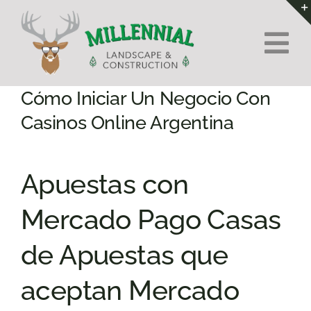
Skip
to
Tog
content
Nav
Home
Cómo Iniciar Un Negocio Con
Casinos Online Argentina
About Us
Apuestas con
Services
Mercado Pago Casas
Contact
de Apuestas que
aceptan Mercado