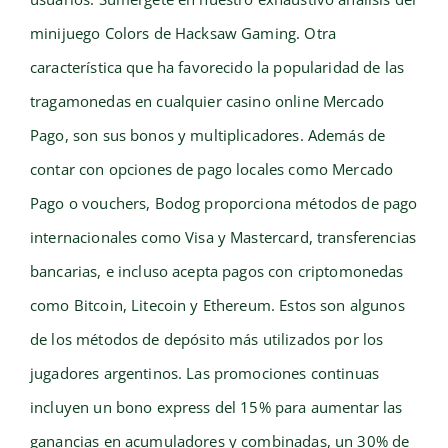
minijuego Colors de Hacksaw Gaming. Otra
característica que ha favorecido la popularidad de las
tragamonedas en cualquier casino online Mercado
Pago, son sus bonos y multiplicadores. Además de
contar con opciones de pago locales como Mercado
Pago o vouchers, Bodog proporciona métodos de pago
internacionales como Visa y Mastercard, transferencias
bancarias, e incluso acepta pagos con criptomonedas
como Bitcoin, Litecoin y Ethereum. Estos son algunos
de los métodos de depósito más utilizados por los
jugadores argentinos. Las promociones continuas
incluyen un bono express del 15% para aumentar las
ganancias en acumuladores y combinadas, un 30% de