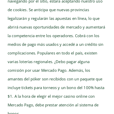
navegando por el sitio, estara aceptando nuestro uso
de cookies. Se anticipa que nuevas provincias
legalizarán y regularán las apuestas en línea, lo que
abrirá nuevas oportunidades de mercado y aumentará
la competencia entre los operadores. Cobrá con los
medios de pago más usados y accedé a un crédito sin
complicaciones. Populares en todo el país, existen
varias loterías regionales. ¿Debo pagar alguna
comisión por usar Mercado Pago. Además, los
amantes del póker son recibidos con un paquete que
incluye tickets para torneos y un bono del 100% hasta
$1. A la hora de elegir el mejor casino online con
Mercado Pago, debe prestar atención al sistema de
bonos.