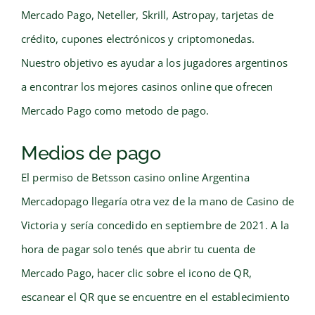
Mercado Pago, Neteller, Skrill, Astropay, tarjetas de
crédito, cupones electrónicos y criptomonedas.
Nuestro objetivo es ayudar a los jugadores argentinos
a encontrar los mejores casinos online que ofrecen
Mercado Pago como metodo de pago.
Medios de pago
El permiso de Betsson casino online Argentina
Mercadopago llegaría otra vez de la mano de Casino de
Victoria y sería concedido en septiembre de 2021. A la
hora de pagar solo tenés que abrir tu cuenta de
Mercado Pago, hacer clic sobre el icono de QR,
escanear el QR que se encuentre en el establecimiento