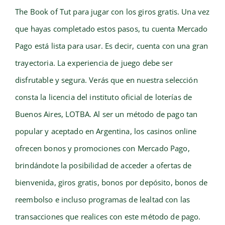
The Book of Tut para jugar con los giros gratis. Una vez
que hayas completado estos pasos, tu cuenta Mercado
Pago está lista para usar. Es decir, cuenta con una gran
trayectoria. La experiencia de juego debe ser
disfrutable y segura. Verás que en nuestra selección
consta la licencia del instituto oficial de loterías de
Buenos Aires, LOTBA. Al ser un método de pago tan
popular y aceptado en Argentina, los casinos online
ofrecen bonos y promociones con Mercado Pago,
brindándote la posibilidad de acceder a ofertas de
bienvenida, giros gratis, bonos por depósito, bonos de
reembolso e incluso programas de lealtad con las
transacciones que realices con este método de pago.