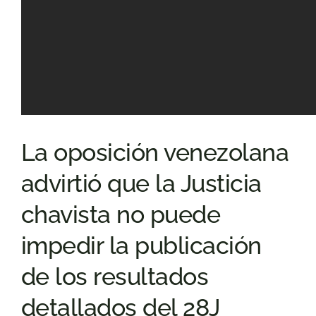
La oposición venezolana
advirtió que la Justicia
chavista no puede
impedir la publicación
de los resultados
detallados del 28J