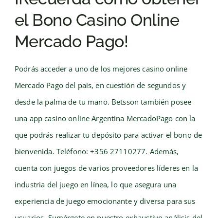
el Bono Casino Online
Mercado Pago!
Podrás acceder a uno de los mejores casino online
Mercado Pago del país, en cuestión de segundos y
desde la palma de tu mano. Betsson también posee
una app casino online Argentina MercadoPago con la
que podrás realizar tu depósito para activar el bono de
bienvenida. Teléfono: +356 27110277. Además,
cuenta con juegos de varios proveedores líderes en la
industria del juego en línea, lo que asegura una
experiencia de juego emocionante y diversa para sus
usuarios. Sumérgete en nuestro exhaustivo análisis del