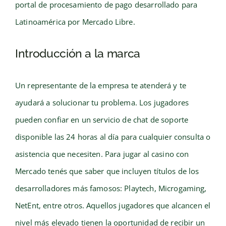
portal de procesamiento de pago desarrollado para
Latinoamérica por Mercado Libre.
Introducción a la marca
Un representante de la empresa te atenderá y te
ayudará a solucionar tu problema. Los jugadores
pueden confiar en un servicio de chat de soporte
disponible las 24 horas al día para cualquier consulta o
asistencia que necesiten. Para jugar al casino con
Mercado tenés que saber que incluyen títulos de los
desarrolladores más famosos: Playtech, Microgaming,
NetEnt, entre otros. Aquellos jugadores que alcancen el
nivel más elevado tienen la oportunidad de recibir un