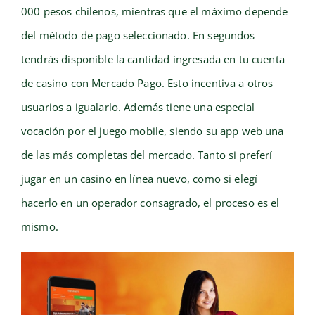
000 pesos chilenos, mientras que el máximo depende
del método de pago seleccionado. En segundos
tendrás disponible la cantidad ingresada en tu cuenta
de casino con Mercado Pago. Esto incentiva a otros
usuarios a igualarlo. Además tiene una especial
vocación por el juego mobile, siendo su app web una
de las más completas del mercado. Tanto si preferí
jugar en un casino en línea nuevo, como si elegí
hacerlo en un operador consagrado, el proceso es el
mismo.