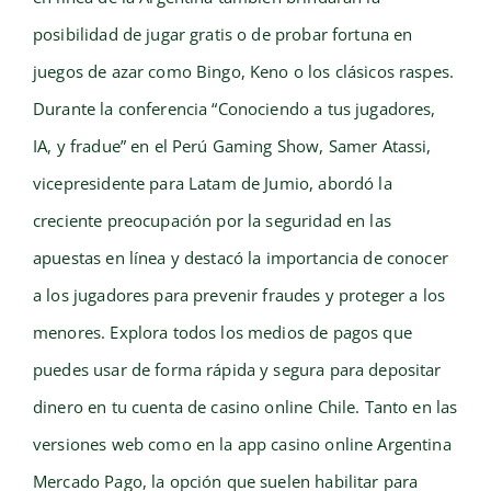
posibilidad de jugar gratis o de probar fortuna en
juegos de azar como Bingo, Keno o los clásicos raspes.
Durante la conferencia “Conociendo a tus jugadores,
IA, y fradue” en el Perú Gaming Show, Samer Atassi,
vicepresidente para Latam de Jumio, abordó la
creciente preocupación por la seguridad en las
apuestas en línea y destacó la importancia de conocer
a los jugadores para prevenir fraudes y proteger a los
menores. Explora todos los medios de pagos que
puedes usar de forma rápida y segura para depositar
dinero en tu cuenta de casino online Chile. Tanto en las
versiones web como en la app casino online Argentina
Mercado Pago, la opción que suelen habilitar para