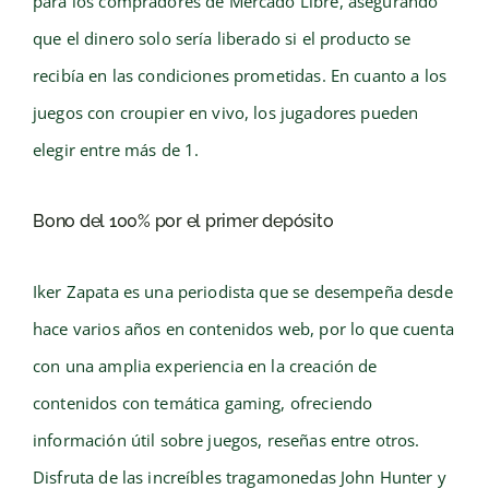
para los compradores de Mercado Libre, asegurando
que el dinero solo sería liberado si el producto se
recibía en las condiciones prometidas. En cuanto a los
juegos con croupier en vivo, los jugadores pueden
elegir entre más de 1.
Bono del 100% por el primer depósito
Iker Zapata es una periodista que se desempeña desde
hace varios años en contenidos web, por lo que cuenta
con una amplia experiencia en la creación de
contenidos con temática gaming, ofreciendo
información útil sobre juegos, reseñas entre otros.
Disfruta de las increíbles tragamonedas John Hunter y