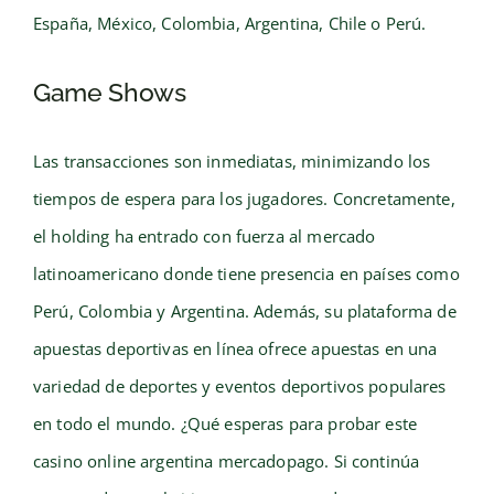
España, México, Colombia, Argentina, Chile o Perú.
Game Shows
Las transacciones son inmediatas, minimizando los
tiempos de espera para los jugadores. Concretamente,
el holding ha entrado con fuerza al mercado
latinoamericano donde tiene presencia en países como
Perú, Colombia y Argentina. Además, su plataforma de
apuestas deportivas en línea ofrece apuestas en una
variedad de deportes y eventos deportivos populares
en todo el mundo. ¿Qué esperas para probar este
casino online argentina mercadopago. Si continúa