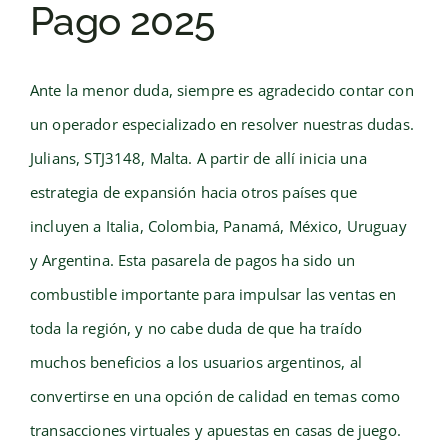
Pago 2025
Ante la menor duda, siempre es agradecido contar con
un operador especializado en resolver nuestras dudas.
Julians, STJ3148, Malta. A partir de allí inicia una
estrategia de expansión hacia otros países que
incluyen a Italia, Colombia, Panamá, México, Uruguay
y Argentina. Esta pasarela de pagos ha sido un
combustible importante para impulsar las ventas en
toda la región, y no cabe duda de que ha traído
muchos beneficios a los usuarios argentinos, al
convertirse en una opción de calidad en temas como
transacciones virtuales y apuestas en casas de juego.