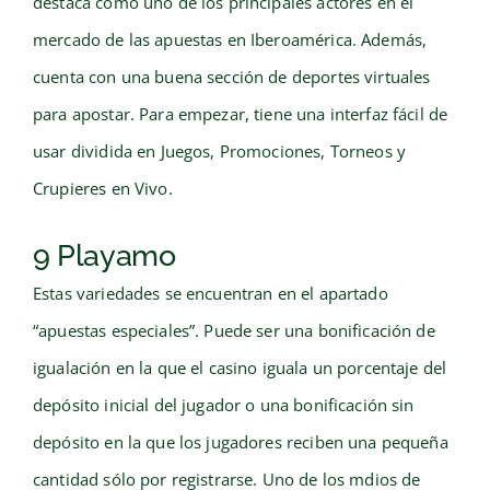
destaca como uno de los principales actores en el
mercado de las apuestas en Iberoamérica. Además,
cuenta con una buena sección de deportes virtuales
para apostar. Para empezar, tiene una interfaz fácil de
usar dividida en Juegos, Promociones, Torneos y
Crupieres en Vivo.
9 Playamo
Estas variedades se encuentran en el apartado
“apuestas especiales”. Puede ser una bonificación de
igualación en la que el casino iguala un porcentaje del
depósito inicial del jugador o una bonificación sin
depósito en la que los jugadores reciben una pequeña
cantidad sólo por registrarse. Uno de los mdios de