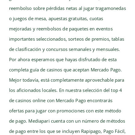
reembolso sobre pérdidas netas al jugar tragamonedas
o juegos de mesa, apuestas gratuitas, cuotas
mejoradas y reembolsos de paquetes en eventos
importantes seleccionados, sorteos de premios, tablas
de clasificación y concursos semanales y mensuales.
Por ahora esperamos que hayas disfrutado de esta
completa guía de casinos que aceptan Mercado Pago.
Mejor todavía, está completamente aprovechable para
los aficionados locales. En nuestra selección del top 4
de casinos online con Mercado Pago encontrarás
ofertas para jugar con promociones con este método
de pago. Mediapari cuenta con un número de métodos
de pago entre los que se incluyen Rapipago, Pago Fácil,