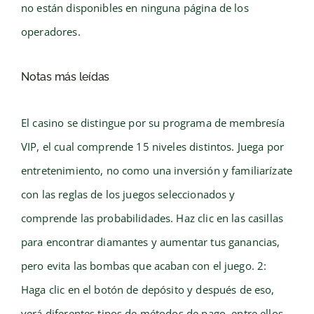
no están disponibles en ninguna página de los
operadores.
Notas más leídas
El casino se distingue por su programa de membresía
VIP, el cual comprende 15 niveles distintos. Juega por
entretenimiento, no como una inversión y familiarízate
con las reglas de los juegos seleccionados y
comprende las probabilidades. Haz clic en las casillas
para encontrar diamantes y aumentar tus ganancias,
pero evita las bombas que acaban con el juego. 2:
Haga clic en el botón de depósito y después de eso,
verá diferentes tipos de métodos de pago, entre ellos –