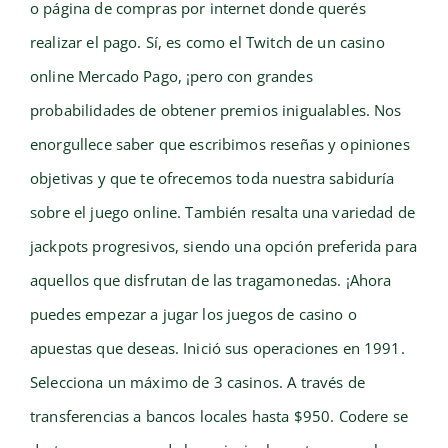
o página de compras por internet donde querés
realizar el pago. Sí, es como el Twitch de un casino
online Mercado Pago, ¡pero con grandes
probabilidades de obtener premios inigualables. Nos
enorgullece saber que escribimos reseñas y opiniones
objetivas y que te ofrecemos toda nuestra sabiduría
sobre el juego online. También resalta una variedad de
jackpots progresivos, siendo una opción preferida para
aquellos que disfrutan de las tragamonedas. ¡Ahora
puedes empezar a jugar los juegos de casino o
apuestas que deseas. Inició sus operaciones en 1991.
Selecciona un máximo de 3 casinos. A través de
transferencias a bancos locales hasta $950. Codere se