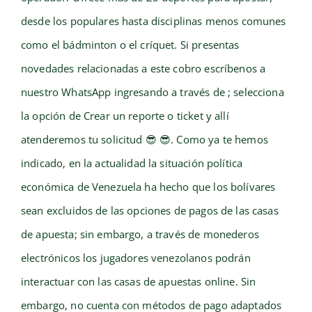
desde los populares hasta disciplinas menos comunes
como el bádminton o el críquet. Si presentas
novedades relacionadas a este cobro escríbenos a
nuestro WhatsApp ingresando a través de ; selecciona
la opción de Crear un reporte o ticket y allí
atenderemos tu solicitud 😎 😎. Como ya te hemos
indicado, en la actualidad la situación política
económica de Venezuela ha hecho que los bolívares
sean excluidos de las opciones de pagos de las casas
de apuesta; sin embargo, a través de monederos
electrónicos los jugadores venezolanos podrán
interactuar con las casas de apuestas online. Sin
embargo, no cuenta con métodos de pago adaptados