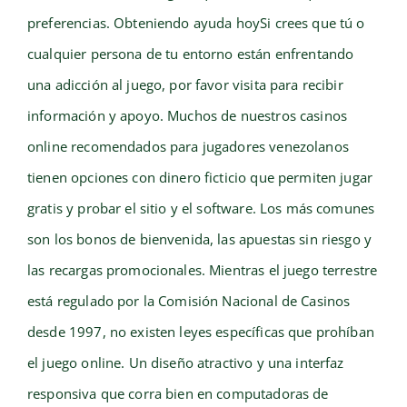
preferencias. Obteniendo ayuda hoySi crees que tú o
cualquier persona de tu entorno están enfrentando
una adicción al juego, por favor visita para recibir
información y apoyo. Muchos de nuestros casinos
online recomendados para jugadores venezolanos
tienen opciones con dinero ficticio que permiten jugar
gratis y probar el sitio y el software. Los más comunes
son los bonos de bienvenida, las apuestas sin riesgo y
las recargas promocionales. Mientras el juego terrestre
está regulado por la Comisión Nacional de Casinos
desde 1997, no existen leyes específicas que prohíban
el juego online. Un diseño atractivo y una interfaz
responsiva que corra bien en computadoras de