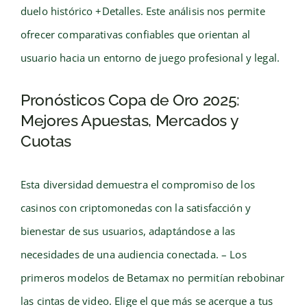
duelo histórico +Detalles. Este análisis nos permite
ofrecer comparativas confiables que orientan al
usuario hacia un entorno de juego profesional y legal.
Pronósticos Copa de Oro 2025:
Mejores Apuestas, Mercados y
Cuotas
Esta diversidad demuestra el compromiso de los
casinos con criptomonedas con la satisfacción y
bienestar de sus usuarios, adaptándose a las
necesidades de una audiencia conectada. – Los
primeros modelos de Betamax no permitían rebobinar
las cintas de video. Elige el que más se acerque a tus