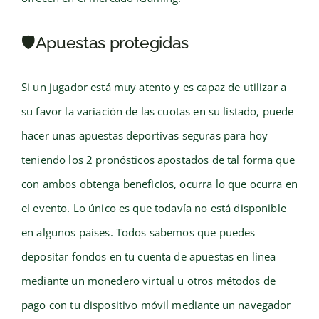
🛡️Apuestas protegidas
Si un jugador está muy atento y es capaz de utilizar a
su favor la variación de las cuotas en su listado, puede
hacer unas apuestas deportivas seguras para hoy
teniendo los 2 pronósticos apostados de tal forma que
con ambos obtenga beneficios, ocurra lo que ocurra en
el evento. Lo único es que todavía no está disponible
en algunos países. Todos sabemos que puedes
depositar fondos en tu cuenta de apuestas en línea
mediante un monedero virtual u otros métodos de
pago con tu dispositivo móvil mediante un navegador