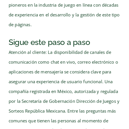
pioneros en la industria de juego en línea con décadas
de experiencia en el desarrollo y la gestión de este tipo
de páginas.
Sigue este paso a paso
Atención al cliente: La disponibilidad de canales de
comunicación como chat en vivo, correo electrónico o
aplicaciones de mensajería se considera clave para
asegurar una experiencia de usuario funcional. Una
compañía registrada en México, autorizada y regulada
por la Secretaría de Gobernación Dirección de Juegos y
Sorteos República Mexicana. Entre las preguntas más
comunes que tienen las personas al momento de