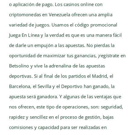
o aplicación de pago. Los casinos online con
criptomonedas en Venezuela ofrecen una amplia
variedad de juegos. Usamos el código promocional
Juega En Línea y la verdad es que es una manera fácil
de darle un empujón a las apuestas. No pierdas la
oportunidad de maximizar tus ganancias, ¡regístrate en
Betsolino y vive la adrenalina de las apuestas
deportivas. Si al final de los partidos el Madrid, el
Barcelona, el Sevilla y el Deportivo han ganado, la
apuesta será ganadora. Y algunas de las ventajas que
nos ofrecen, este tipo de operaciones, son: seguridad,
rapidez y sencillez en el proceso de gestión, bajas
comisiones y capacidad para ser realizadas en