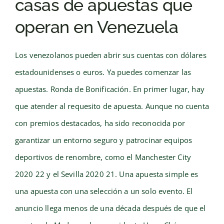
casas de apuestas que
operan en Venezuela
Los venezolanos pueden abrir sus cuentas con dólares
estadounidenses o euros. Ya puedes comenzar las
apuestas. Ronda de Bonificación. En primer lugar, hay
que atender al requesito de apuesta. Aunque no cuenta
con premios destacados, ha sido reconocida por
garantizar un entorno seguro y patrocinar equipos
deportivos de renombre, como el Manchester City
2020 22 y el Sevilla 2020 21. Una apuesta simple es
una apuesta con una selección a un solo evento. El
anuncio llega menos de una década después de que el