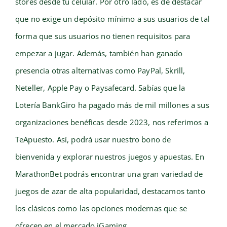
stores desde tu celular. Por otro lado, es de destacar
que no exige un depósito mínimo a sus usuarios de tal
forma que sus usuarios no tienen requisitos para
empezar a jugar. Además, también han ganado
presencia otras alternativas como PayPal, Skrill,
Neteller, Apple Pay o Paysafecard. Sabías que la
Lotería BankGiro ha pagado más de mil millones a sus
organizaciones benéficas desde 2023, nos referimos a
TeApuesto. Así, podrá usar nuestro bono de
bienvenida y explorar nuestros juegos y apuestas. En
MarathonBet podrás encontrar una gran variedad de
juegos de azar de alta popularidad, destacamos tanto
los clásicos como las opciones modernas que se
ofrecen en el mercado iGaming.