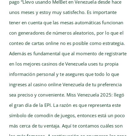
pago “Llevo usando MelBet en Venezuela desde hace
unos meses y estoy muy satisfecho. Es importante
tener en cuenta que las mesas automáticas funcionan
con generadores de números aleatorios, por lo que el
conteo de cartas online no es posible como estrategia.
Además es fundamental que al momento de registrarte
en los mejores casinos de Venezuela uses tu propia
información personal y te asegures que todo lo que
ingreses al casino online Venezuela de tu preferencia
sea preciso y conveniente. Miss Venezuela 2025: llegó
el gran día de la EPI. La razón es que representa este
símbolo de comodín de juegos, entonces está un poco
más cerca de tu ventaja. Aquí te contamos cuáles son
los más famosos. A continuación se enumeran los pros