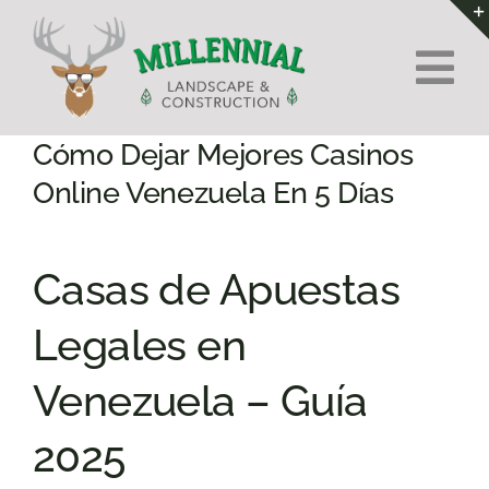
Skip
to
Tog
content
Nav
Home
Cómo Dejar Mejores Casinos
Online Venezuela En 5 Días
About Us
Casas de Apuestas
Services
Legales en
Contact
Venezuela – Guía
2025