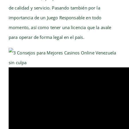
de calidad y servicio. Pasando también por la
importancia de un Juego Responsable en todo
momento, así como tener una licencia que la avale
para operar de forma legal en el país.