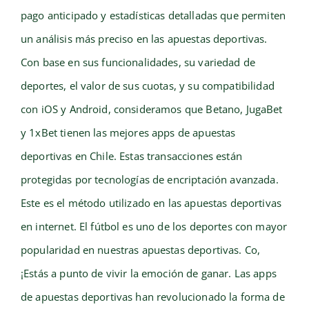
pago anticipado y estadísticas detalladas que permiten
un análisis más preciso en las apuestas deportivas.
Con base en sus funcionalidades, su variedad de
deportes, el valor de sus cuotas, y su compatibilidad
con iOS y Android, consideramos que Betano, JugaBet
y 1xBet tienen las mejores apps de apuestas
deportivas en Chile. Estas transacciones están
protegidas por tecnologías de encriptación avanzada.
Este es el método utilizado en las apuestas deportivas
en internet. El fútbol es uno de los deportes con mayor
popularidad en nuestras apuestas deportivas. Co,
¡Estás a punto de vivir la emoción de ganar. Las apps
de apuestas deportivas han revolucionado la forma de