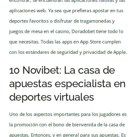
encontrar, se encuentran las aplicaciones nativas y las
aplicaciones web. Ya sea que prefieras apostar en tus
deportes favoritos o disfrutar de tragamonedas y
juegos de mesa en el casino, Doradobet tiene todo lo
que necesitas. Todas las apps en App Store cumplen
con los estándares de seguridad y privacidad de Apple.
10 Novibet: La casa de
apuestas especialista en
deportes virtuales
Uno de los aspectos importantes para los jugadores es
la promoción con el bono de bienvenida de la casa de
apuestas. Entonces, y en general para sus apuestas. Es