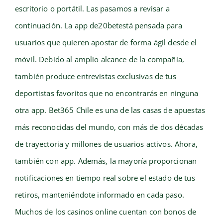
escritorio o portátil. Las pasamos a revisar a
continuación. La app de20betestá pensada para
usuarios que quieren apostar de forma ágil desde el
móvil. Debido al amplio alcance de la compañía,
también produce entrevistas exclusivas de tus
deportistas favoritos que no encontrarás en ninguna
otra app. Bet365 Chile es una de las casas de apuestas
más reconocidas del mundo, con más de dos décadas
de trayectoria y millones de usuarios activos. Ahora,
también con app. Además, la mayoría proporcionan
notificaciones en tiempo real sobre el estado de tus
retiros, manteniéndote informado en cada paso.
Muchos de los casinos online cuentan con bonos de