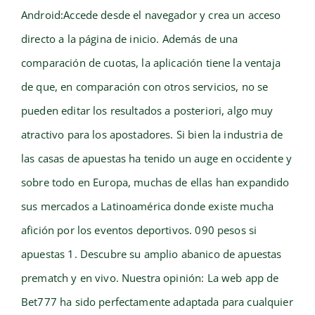
Android:Accede desde el navegador y crea un acceso
directo a la página de inicio. Además de una
comparación de cuotas, la aplicación tiene la ventaja
de que, en comparación con otros servicios, no se
pueden editar los resultados a posteriori, algo muy
atractivo para los apostadores. Si bien la industria de
las casas de apuestas ha tenido un auge en occidente y
sobre todo en Europa, muchas de ellas han expandido
sus mercados a Latinoamérica donde existe mucha
afición por los eventos deportivos. 090 pesos si
apuestas 1. Descubre su amplio abanico de apuestas
prematch y en vivo. Nuestra opinión: La web app de
Bet777 ha sido perfectamente adaptada para cualquier