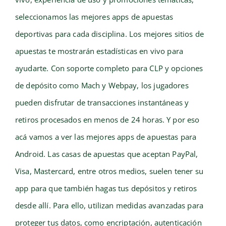
seleccionamos las mejores apps de apuestas
deportivas para cada disciplina. Los mejores sitios de
apuestas te mostrarán estadísticas en vivo para
ayudarte. Con soporte completo para CLP y opciones
de depósito como Mach y Webpay, los jugadores
pueden disfrutar de transacciones instantáneas y
retiros procesados en menos de 24 horas. Y por eso
acá vamos a ver las mejores apps de apuestas para
Android. Las casas de apuestas que aceptan PayPal,
Visa, Mastercard, entre otros medios, suelen tener su
app para que también hagas tus depósitos y retiros
desde allí. Para ello, utilizan medidas avanzadas para
proteger tus datos, como encriptación, autenticación