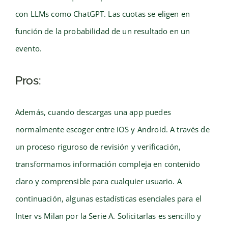
con LLMs como ChatGPT. Las cuotas se eligen en
función de la probabilidad de un resultado en un
evento.
Pros:
Además, cuando descargas una app puedes
normalmente escoger entre iOS y Android. A través de
un proceso riguroso de revisión y verificación,
transformamos información compleja en contenido
claro y comprensible para cualquier usuario. A
continuación, algunas estadísticas esenciales para el
Inter vs Milan por la Serie A. Solicitarlas es sencillo y