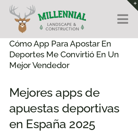
Skip
to
Tog
content
Nav
Home
Cómo App Para Apostar En
Deportes Me Convirtió En Un
About Us
Mejor Vendedor
Services
Mejores apps de
Contact
apuestas deportivas
en España 2025