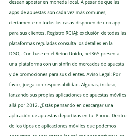
desean apostar en moneda local. A pesar de que las
apps de apuestas son cada vez más comunes,
ciertamente no todas las casas disponen de una app
para sus clientes. Registro RGIAJ: exclusión de todas las
plataformas reguladas consulta los detalles en la
DGOJ. Con base en el Reino Unido, bet365 presenta
una plataforma con un sinfín de mercados de apuesta
y de promociones para sus clientes. Aviso Legal: Por
favor, juega con responsabilidad. Algunas, incluso,
lanzando sus propias aplicaciones de apuestas móviles
allá por 2012. ¿Estás pensando en descargar una
aplicación de apuestas deportivas en tu iPhone. Dentro
de los tipos de aplicaciones móviles que podemos