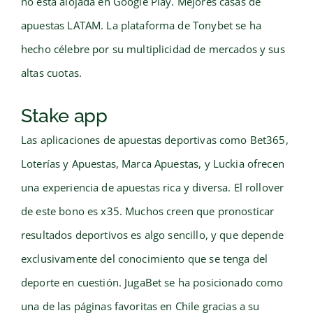
no está alojada en Google Play. Mejores casas de
apuestas LATAM. La plataforma de Tonybet se ha
hecho célebre por su multiplicidad de mercados y sus
altas cuotas.
Stake app
Las aplicaciones de apuestas deportivas como Bet365,
Loterías y Apuestas, Marca Apuestas, y Luckia ofrecen
una experiencia de apuestas rica y diversa. El rollover
de este bono es x35. Muchos creen que pronosticar
resultados deportivos es algo sencillo, y que depende
exclusivamente del conocimiento que se tenga del
deporte en cuestión. JugaBet se ha posicionado como
una de las páginas favoritas en Chile gracias a su