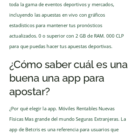
toda la gama de eventos deportivos y mercados,
incluyendo las apuestas en vivo con gráficos
estadísticos para mantener tus pronósticos
actualizados. 0 o superior con 2 GB de RAM. 000 CLP
para que puedas hacer tus apuestas deportivas.
¿Cómo saber cuál es una
buena una app para
apostar?
¿Por qué elegir la app. Móviles Rentables Nuevas
Físicas Mas grande del mundo Seguras Extranjeras. La
app de Betcris es una referencia para usuarios que