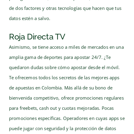
de dos factores y otras tecnologías que hacen que tus
datos estén a salvo.
Roja Directa TV
Asimismo, se tiene acceso a miles de mercados en una
amplia gama de deportes para apostar 24/7. ¿Te
quedaron dudas sobre cómo apostar desde el móvil.
Te ofrecemos todos los secretos de las mejores apps
de apuestas en Colombia. Más allá de su bono de
bienvenida competitivo, ofrece promociones regulares
para freebets, cash out y cuotas mejoradas. Pocas
promociones específicas. Operadores en cuyas apps se
puede jugar con seguridad y la protección de datos