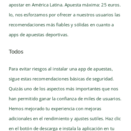
apostar en América Latina. Apuesta máxima: 25 euros.
Io, nos esforzamos por ofrecer a nuestros usuarios las
recomendaciones más fiables y sólidas en cuanto a
apps de apuestas deportivas.
Todos
Para evitar riesgos al instalar una app de apuestas,
sigue estas recomendaciones básicas de seguridad.
Quizás uno de los aspectos más importantes que nos
han permitido ganar la confianza de miles de usuarios.
Hemos mejorado tu experiencia con mejoras
adicionales en el rendimiento y ajustes sutiles. Haz clic
en el botón de descarga e instala la aplicación en tu