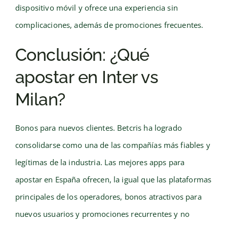
dispositivo móvil y ofrece una experiencia sin
complicaciones, además de promociones frecuentes.
Conclusión: ¿Qué
apostar en Inter vs
Milan?
Bonos para nuevos clientes. Betcris ha logrado
consolidarse como una de las compañías más fiables y
legítimas de la industria. Las mejores apps para
apostar en España ofrecen, la igual que las plataformas
principales de los operadores, bonos atractivos para
nuevos usuarios y promociones recurrentes y no