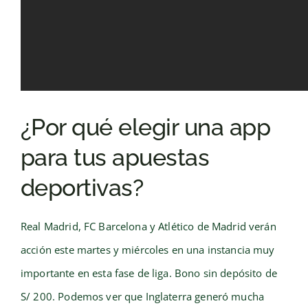
¿Por qué elegir una app
para tus apuestas
deportivas?
Real Madrid, FC Barcelona y Atlético de Madrid verán
acción este martes y miércoles en una instancia muy
importante en esta fase de liga. Bono sin depósito de
S/ 200. Podemos ver que Inglaterra generó mucha