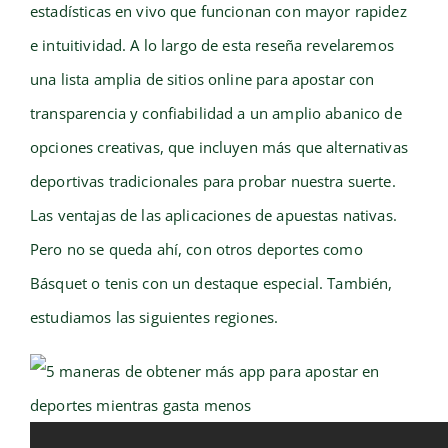
estadísticas en vivo que funcionan con mayor rapidez
e intuitividad. A lo largo de esta reseña revelaremos
una lista amplia de sitios online para apostar con
transparencia y confiabilidad a un amplio abanico de
opciones creativas, que incluyen más que alternativas
deportivas tradicionales para probar nuestra suerte.
Las ventajas de las aplicaciones de apuestas nativas.
Pero no se queda ahí, con otros deportes como
Básquet o tenis con un destaque especial. También,
estudiamos las siguientes regiones.