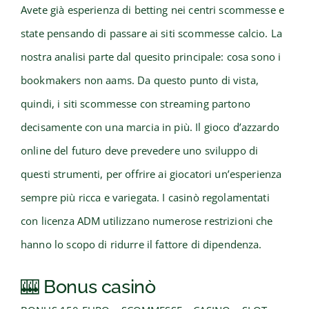
Avete già esperienza di betting nei centri scommesse e
state pensando di passare ai siti scommesse calcio. La
nostra analisi parte dal quesito principale: cosa sono i
bookmakers non aams. Da questo punto di vista,
quindi, i siti scommesse con streaming partono
decisamente con una marcia in più. Il gioco d’azzardo
online del futuro deve prevedere uno sviluppo di
questi strumenti, per offrire ai giocatori un’esperienza
sempre più ricca e variegata. I casinò regolamentati
con licenza ADM utilizzano numerose restrizioni che
hanno lo scopo di ridurre il fattore di dipendenza.
🎰 Bonus casinò