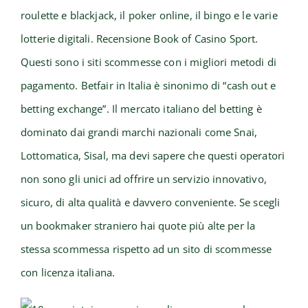
roulette e blackjack, il poker online, il bingo e le varie
lotterie digitali. Recensione Book of Casino Sport.
Questi sono i siti scommesse con i migliori metodi di
pagamento. Betfair in Italia è sinonimo di “cash out e
betting exchange”. Il mercato italiano del betting è
dominato dai grandi marchi nazionali come Snai,
Lottomatica, Sisal, ma devi sapere che questi operatori
non sono gli unici ad offrire un servizio innovativo,
sicuro, di alta qualità e davvero conveniente. Se scegli
un bookmaker straniero hai quote più alte per la
stessa scommessa rispetto ad un sito di scommesse
con licenza italiana.