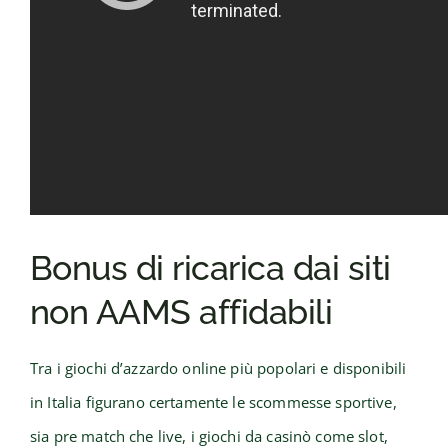
Bonus di ricarica dai siti
non AAMS affidabili
Tra i giochi d’azzardo online più popolari e disponibili
in Italia figurano certamente le scommesse sportive,
sia pre match che live, i giochi da casinò come slot,