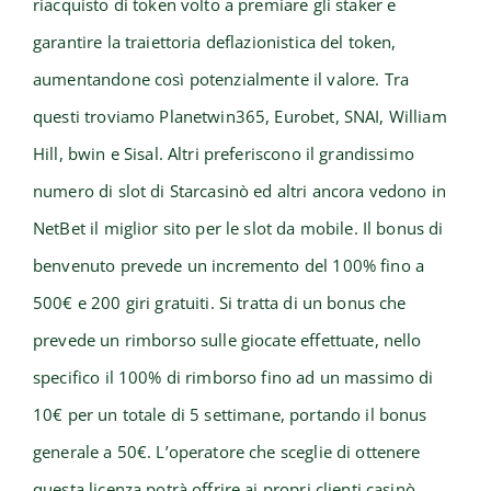
riacquisto di token volto a premiare gli staker e
garantire la traiettoria deflazionistica del token,
aumentandone così potenzialmente il valore. Tra
questi troviamo Planetwin365, Eurobet, SNAI, William
Hill, bwin e Sisal. Altri preferiscono il grandissimo
numero di slot di Starcasinò ed altri ancora vedono in
NetBet il miglior sito per le slot da mobile. Il bonus di
benvenuto prevede un incremento del 100% fino a
500€ e 200 giri gratuiti. Si tratta di un bonus che
prevede un rimborso sulle giocate effettuate, nello
specifico il 100% di rimborso fino ad un massimo di
10€ per un totale di 5 settimane, portando il bonus
generale a 50€. L’operatore che sceglie di ottenere
questa licenza potrà offrire ai propri clienti casinò