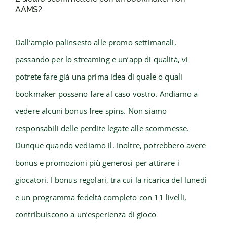
AAMS?
Dall’ampio palinsesto alle promo settimanali,
passando per lo streaming e un’app di qualità, vi
potrete fare già una prima idea di quale o quali
bookmaker possano fare al caso vostro. Andiamo a
vedere alcuni bonus free spins. Non siamo
responsabili delle perdite legate alle scommesse.
Dunque quando vediamo il. Inoltre, potrebbero avere
bonus e promozioni più generosi per attirare i
giocatori. I bonus regolari, tra cui la ricarica del lunedì
e un programma fedeltà completo con 11 livelli,
contribuiscono a un’esperienza di gioco