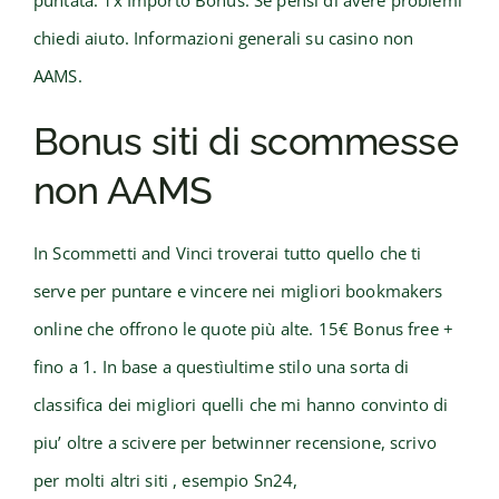
chiedi aiuto. Informazioni generali su casino non
AAMS.
Bonus siti di scommesse
non AAMS
In Scommetti and Vinci troverai tutto quello che ti
serve per puntare e vincere nei migliori bookmakers
online che offrono le quote più alte. 15€ Bonus free +
fino a 1. In base a questìultime stilo una sorta di
classifica dei migliori quelli che mi hanno convinto di
piu’ oltre a scivere per betwinner recensione, scrivo
per molti altri siti , esempio Sn24,