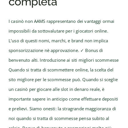
completa
I casinò non AAMS rappresentano dei vantaggi ormai
impossibili da sottovalutare per i giocatori online.
L’uso di questi nomi, marchi, e brand non implica
sponsorizzazione nè approvazione. ✓ Bonus di
benvenuto alti. Introduzione ai siti migliori scommesse
Quando si tratta di scommettere online, la scelta del
sito migliore per le scommesse può. Quando si sceglie
un casinò per giocare alle slot in denaro reale, è
importante sapere in anticipo come effettuare depositi
e prelievi. Siamo onesti: la stragrande maggioranza di
noi quando si tratta di scommesse pensa subito al
calcio. Bonus di benvenuto e promozioni molto più