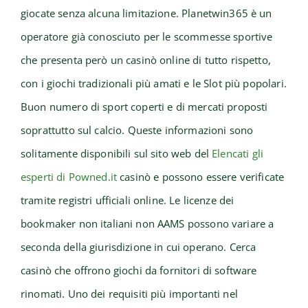
giocate senza alcuna limitazione. Planetwin365 è un
operatore già conosciuto per le scommesse sportive
che presenta però un casinò online di tutto rispetto,
con i giochi tradizionali più amati e le Slot più popolari.
Buon numero di sport coperti e di mercati proposti
soprattutto sul calcio. Queste informazioni sono
solitamente disponibili sul sito web del
Elencati gli
esperti di Powned.it
casinò e possono essere verificate
tramite registri ufficiali online. Le licenze dei
bookmaker non italiani non AAMS possono variare a
seconda della giurisdizione in cui operano. Cerca
casinò che offrono giochi da fornitori di software
rinomati. Uno dei requisiti più importanti nel