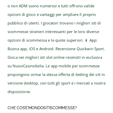
o non ADM ssono numerosi e tutti offrono valide
opzioni di gioco e vantaggi per ampliare il proprio
pubblico di utenti. I giocatori trovano i migliori siti di
scommesse stranieri interessanti per le loro diverse
opzioni di scommessa e le quote superiori. 📱 App:
Buona app, iOS e Android. Recensione Quickwin Sport.
Gioca nei migliori siti slot online recensiti in esclusiva
su NuoviCasinoItalia. Le app mobile per scommesse
propongono ormai la stessa offerta di betting dei siti in
versione desktop, con tutti gli sport e i mercati a nostra
disposizione.
CHE COS’E’MONDOSITISCOMMESSE?