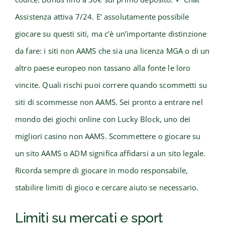
Assistenza attiva 7/24. E’ assolutamente possibile
giocare su questi siti, ma c’è un’importante distinzione
da fare: i siti non AAMS che sia una licenza MGA o di un
altro paese europeo non tassano alla fonte le loro
vincite. Quali rischi puoi correre quando scommetti su
siti di scommesse non AAMS. Sei pronto a entrare nel
mondo dei giochi online con Lucky Block, uno dei
migliori casino non AAMS. Scommettere o giocare su
un sito AAMS o ADM significa affidarsi a un sito legale.
Ricorda sempre di giocare in modo responsabile,
stabilire limiti di gioco e cercare aiuto se necessario.
Limiti su mercati e sport