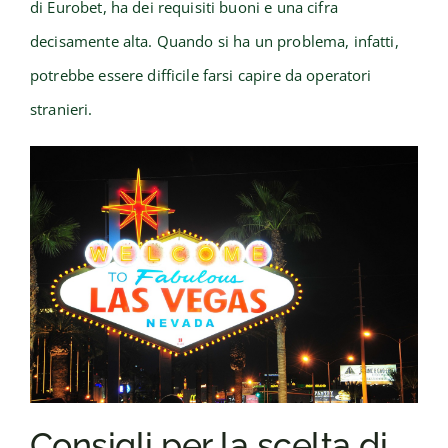
di Eurobet, ha dei requisiti buoni e una cifra
decisamente alta. Quando si ha un problema, infatti,
potrebbe essere difficile farsi capire da operatori
stranieri.
Consigli per la scelta di