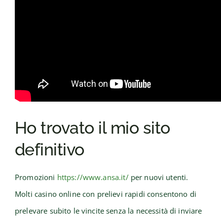
Ho trovato il mio sito
definitivo
Promozioni
https://www.ansa.it/
per nuovi utenti.
Molti casino online con prelievi rapidi consentono di
prelevare subito le vincite senza la necessità di inviare