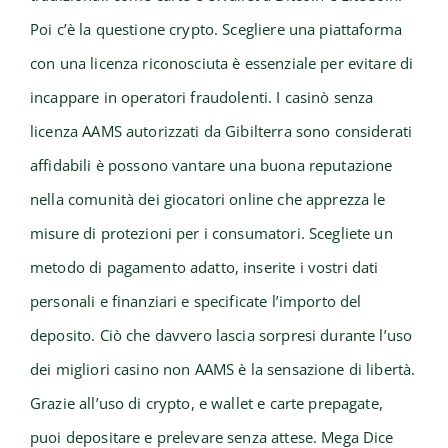
Poi c’è la questione crypto. Scegliere una piattaforma
con una licenza riconosciuta è essenziale per evitare di
incappare in operatori fraudolenti. I casinò senza
licenza AAMS autorizzati da Gibilterra sono considerati
affidabili è possono vantare una buona reputazione
nella comunità dei giocatori online che apprezza le
misure di protezioni per i consumatori. Scegliete un
metodo di pagamento adatto, inserite i vostri dati
personali e finanziari e specificate l’importo del
deposito. Ciò che davvero lascia sorpresi durante l’uso
dei migliori casino non AAMS è la sensazione di libertà.
Grazie all’uso di crypto, e wallet e carte prepagate,
puoi depositare e prelevare senza attese. Mega Dice