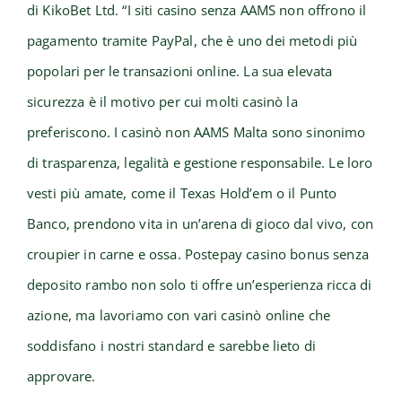
di KikoBet Ltd. “I siti casino senza AAMS non offrono il
pagamento tramite PayPal, che è uno dei metodi più
popolari per le transazioni online. La sua elevata
sicurezza è il motivo per cui molti casinò la
preferiscono. I casinò non AAMS Malta sono sinonimo
di trasparenza, legalità e gestione responsabile. Le loro
vesti più amate, come il Texas Hold’em o il Punto
Banco, prendono vita in un’arena di gioco dal vivo, con
croupier in carne e ossa. Postepay casino bonus senza
deposito rambo non solo ti offre un’esperienza ricca di
azione, ma lavoriamo con vari casinò online che
soddisfano i nostri standard e sarebbe lieto di
approvare.