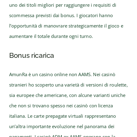
uno dei titoli migliori per raggiungere i requisiti di
scommessa previsti dai bonus. I giocatori hanno
l’opportunità di manovrare strategicamente il gioco e
aumentare il totale durante ogni turno.
Bonus ricarica
AmunRa è un casino online non AAMS. Nei casinò
stranieri ho scoperto una varietà di versioni di roulette,
sia europee che americane, con alcune varianti uniche
che non si trovano spesso nei casinò con licenza
italiana. Le carte prepagate virtuali rappresentano
un’altra importante evoluzione nel panorama dei
pagamenti. I casinò ADM ex AAMS operano con la