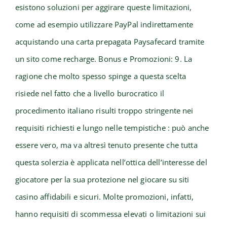
esistono soluzioni per aggirare queste limitazioni,
come ad esempio utilizzare PayPal indirettamente
acquistando una carta prepagata Paysafecard tramite
un sito come recharge. Bonus e Promozioni: 9. La
ragione che molto spesso spinge a questa scelta
risiede nel fatto che a livello burocratico il
procedimento italiano risulti troppo stringente nei
requisiti richiesti e lungo nelle tempistiche : può anche
essere vero, ma va altresì tenuto presente che tutta
questa solerzia è applicata nell’ottica dell’interesse del
giocatore per la sua protezione nel giocare su siti
casino affidabili e sicuri. Molte promozioni, infatti,
hanno requisiti di scommessa elevati o limitazioni sui