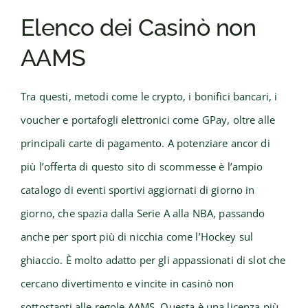
Еlеnсо dеi Саsinò nоn
ААМS
Tra questi, metodi come le crypto, i bonifici bancari, i
voucher e portafogli elettronici come GPay, oltre alle
principali carte di pagamento. A potenziare ancor di
più l’offerta di questo sito di scommesse è l’ampio
catalogo di eventi sportivi aggiornati di giorno in
giorno, che spazia dalla Serie A alla NBA, passando
anche per sport più di nicchia come l’Hockey sul
ghiaccio. È molto adatto per gli appassionati di slot che
cercano divertimento e vincite in casinò non
sottostanti alle regole AAMS. Questa è una licenza più