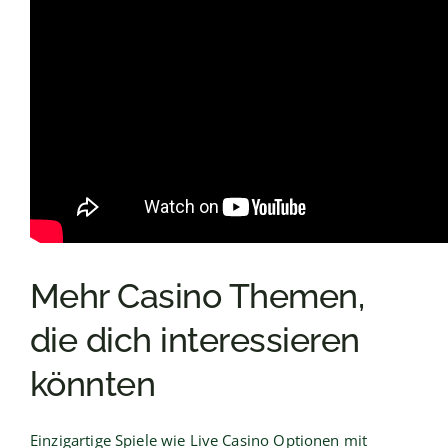
Mehr Casino Themen,
die dich interessieren
könnten
Einzigartige Spiele wie Live Casino Optionen mit