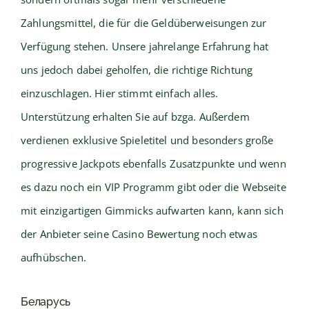
Zahlungsmittel, die für die Geldüberweisungen zur
Verfügung stehen. Unsere jahrelange Erfahrung hat
uns jedoch dabei geholfen, die richtige Richtung
einzuschlagen. Hier stimmt einfach alles.
Unterstützung erhalten Sie auf bzga. Außerdem
verdienen exklusive Spieletitel und besonders große
progressive Jackpots ebenfalls Zusatzpunkte und wenn
es dazu noch ein VIP Programm gibt oder die Webseite
mit einzigartigen Gimmicks aufwarten kann, kann sich
der Anbieter seine Casino Bewertung noch etwas
aufhübschen.
Беларусь