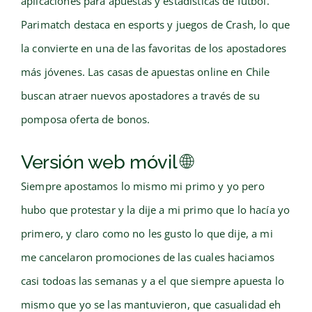
aplicaciones para apuestas y estadísticas de fútbol.
Parimatch destaca en esports y juegos de Crash, lo que
la convierte en una de las favoritas de los apostadores
más jóvenes. Las casas de apuestas online en Chile
buscan atraer nuevos apostadores a través de su
pomposa oferta de bonos.
Versión web móvil 🌐
Siempre apostamos lo mismo mi primo y yo pero
hubo que protestar y la dije a mi primo que lo hacía yo
primero, y claro como no les gusto lo que dije, a mi
me cancelaron promociones de las cuales haciamos
casi todoas las semanas y a el que siempre apuesta lo
mismo que yo se las mantuvieron, que casualidad eh