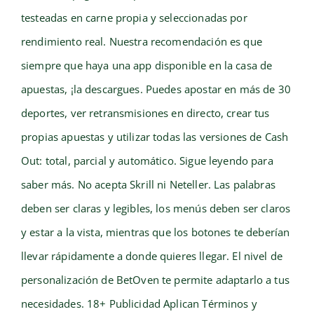
testeadas en carne propia y seleccionadas por
rendimiento real. Nuestra recomendación es que
siempre que haya una app disponible en la casa de
apuestas, ¡la descargues. Puedes apostar en más de 30
deportes, ver retransmisiones en directo, crear tus
propias apuestas y utilizar todas las versiones de Cash
Out: total, parcial y automático. Sigue leyendo para
saber más. No acepta Skrill ni Neteller. Las palabras
deben ser claras y legibles, los menús deben ser claros
y estar a la vista, mientras que los botones te deberían
llevar rápidamente a donde quieres llegar. El nivel de
personalización de BetOven te permite adaptarlo a tus
necesidades. 18+ Publicidad Aplican Términos y