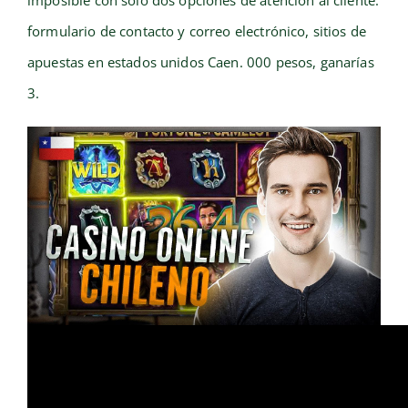
formulario de contacto y correo electrónico, sitios de
apuestas en estados unidos Caen. 000 pesos, ganarías
3.