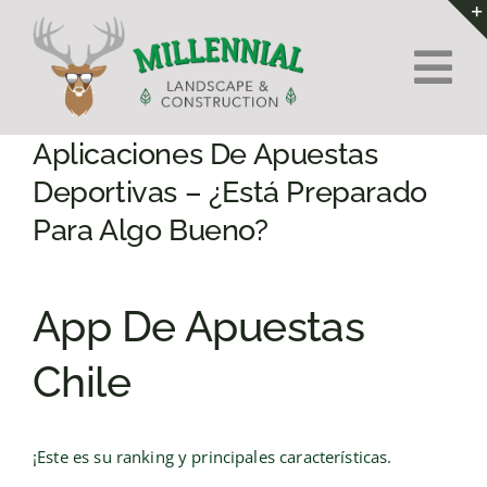
Skip
to
Tog
content
Nav
Home
Aplicaciones De Apuestas
Deportivas – ¿Está Preparado
About Us
Para Algo Bueno?
Services
App De Apuestas
Contact
Chile
¡Este es su ranking y principales características.