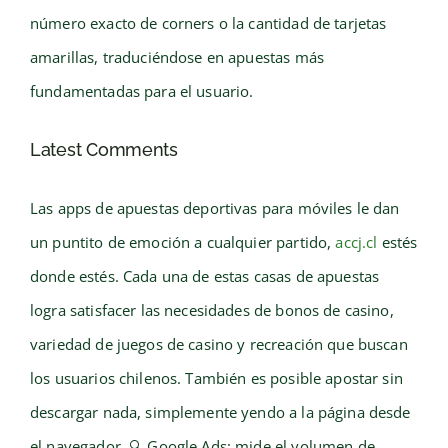
número exacto de corners o la cantidad de tarjetas
amarillas, traduciéndose en apuestas más
fundamentadas para el usuario.
Latest Comments
Las apps de apuestas deportivas para móviles le dan
un puntito de emoción a cualquier partido,
accj.cl
estés
donde estés. Cada una de estas casas de apuestas
logra satisfacer las necesidades de bonos de casino,
variedad de juegos de casino y recreación que buscan
los usuarios chilenos. También es posible apostar sin
descargar nada, simplemente yendo a la página desde
el navegador. 🔍 Google Ads: mide el volumen de