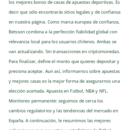
los mejores bonos de casas de apuestas deportivas. Es
decir que sólo encontrarás sitios legales y de confianza
en nuestra página. Como marca europea de confianza,
Betsson combina a la perfección fiabilidad global con
relevancia local para los usuarios chilenos. Ambas se
van actualizando. Sin transacciones en criptomonedas.
Para finalizar, define el monto que quieres depositar y
presiona aceptar. Aun así, informarnos sobre apuestas
y mejores casas es la mejor forma de asegurarnos una
elección acertada. Apuesta en Fútbol, NBA y NFL.
Monitoreo permanente: seguimos de cerca los
cambios regulatorios y las tendencias del mercado en
España. A continuación, le resumimos las mejores