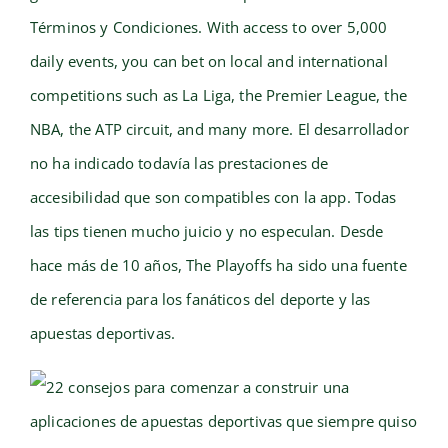
Términos y Condiciones. With access to over 5,000
daily events, you can bet on local and international
competitions such as La Liga, the Premier League, the
NBA, the ATP circuit, and many more. El desarrollador
no ha indicado todavía las prestaciones de
accesibilidad que son compatibles con la app. Todas
las tips tienen mucho juicio y no especulan. Desde
hace más de 10 años, The Playoffs ha sido una fuente
de referencia para los fanáticos del deporte y las
apuestas deportivas.