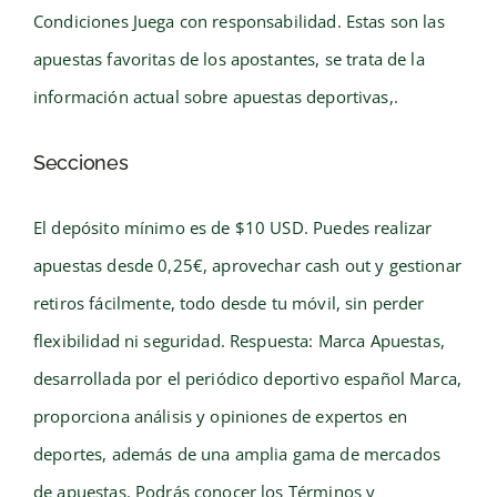
Condiciones Juega con responsabilidad. Estas son las
apuestas favoritas de los apostantes, se trata de la
información actual sobre apuestas deportivas,.
Secciones
El depósito mínimo es de $10 USD. Puedes realizar
apuestas desde 0,25€, aprovechar cash out y gestionar
retiros fácilmente, todo desde tu móvil, sin perder
flexibilidad ni seguridad. Respuesta: Marca Apuestas,
desarrollada por el periódico deportivo español Marca,
proporciona análisis y opiniones de expertos en
deportes, además de una amplia gama de mercados
de apuestas. Podrás conocer los Términos y