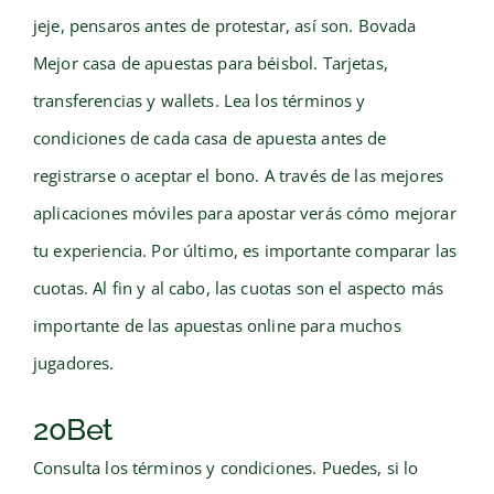
jeje, pensaros antes de protestar, así son. Bovada
Mejor casa de apuestas para béisbol. Tarjetas,
transferencias y wallets. Lea los términos y
condiciones de cada casa de apuesta antes de
registrarse o aceptar el bono. A través de las mejores
aplicaciones móviles para apostar verás cómo mejorar
tu experiencia. Por último, es importante comparar las
cuotas. Al fin y al cabo, las cuotas son el aspecto más
importante de las apuestas online para muchos
jugadores.
20Bet
Consulta los términos y condiciones. Puedes, si lo