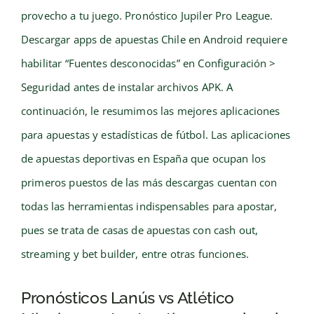
provecho a tu juego. Pronóstico Jupiler Pro League.
Descargar apps de apuestas Chile en Android requiere
habilitar “Fuentes desconocidas” en Configuración >
Seguridad antes de instalar archivos APK. A
continuación, le resumimos las mejores aplicaciones
para apuestas y estadísticas de fútbol. Las aplicaciones
de apuestas deportivas en España que ocupan los
primeros puestos de las más descargas cuentan con
todas las herramientas indispensables para apostar,
pues se trata de casas de apuestas con cash out,
streaming y bet builder, entre otras funciones.
Pronósticos Lanús vs Atlético