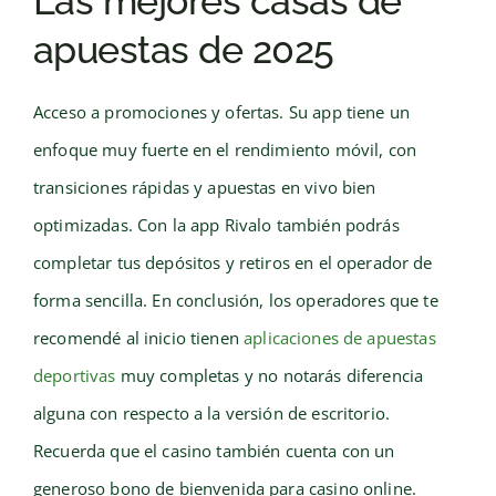
Las mejores casas de
apuestas de 2025
Acceso a promociones y ofertas. Su app tiene un
enfoque muy fuerte en el rendimiento móvil, con
transiciones rápidas y apuestas en vivo bien
optimizadas. Con la app Rivalo también podrás
completar tus depósitos y retiros en el operador de
forma sencilla. En conclusión, los operadores que te
recomendé al inicio tienen
aplicaciones de apuestas
deportivas
muy completas y no notarás diferencia
alguna con respecto a la versión de escritorio.
Recuerda que el casino también cuenta con un
generoso bono de bienvenida para casino online.