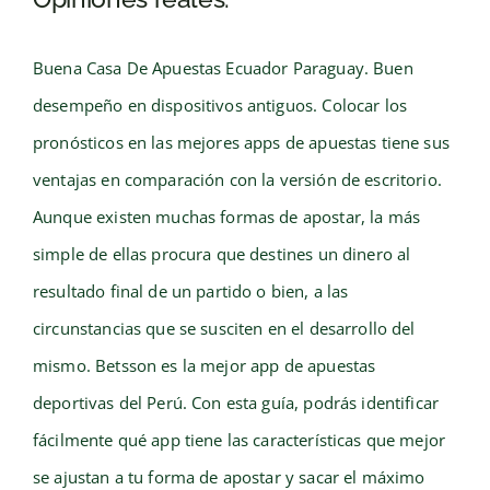
Buena Casa De Apuestas Ecuador Paraguay. Buen
desempeño en dispositivos antiguos. Colocar los
pronósticos en las mejores apps de apuestas tiene sus
ventajas en comparación con la versión de escritorio.
Aunque existen muchas formas de apostar, la más
simple de ellas procura que destines un dinero al
resultado final de un partido o bien, a las
circunstancias que se susciten en el desarrollo del
mismo. Betsson es la mejor app de apuestas
deportivas del Perú. Con esta guía, podrás identificar
fácilmente qué app tiene las características que mejor
se ajustan a tu forma de apostar y sacar el máximo