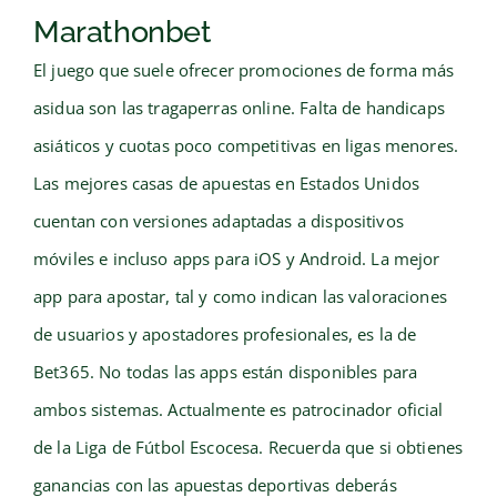
Marathonbet
El juego que suele ofrecer promociones de forma más
asidua son las tragaperras online. Falta de handicaps
asiáticos y cuotas poco competitivas en ligas menores.
Las mejores casas de apuestas en Estados Unidos
cuentan con versiones adaptadas a dispositivos
móviles e incluso apps para iOS y Android. La mejor
app para apostar, tal y como indican las valoraciones
de usuarios y apostadores profesionales, es la de
Bet365. No todas las apps están disponibles para
ambos sistemas. Actualmente es patrocinador oficial
de la Liga de Fútbol Escocesa. Recuerda que si obtienes
ganancias con las apuestas deportivas deberás