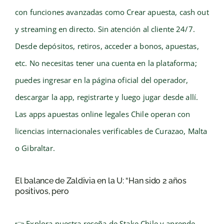
con funciones avanzadas como Crear apuesta, cash out
y streaming en directo. Sin atención al cliente 24/7.
Desde depósitos, retiros, acceder a bonos, apuestas,
etc. No necesitas tener una cuenta en la plataforma;
puedes ingresar en la página oficial del operador,
descargar la app, registrarte y luego jugar desde allí.
Las apps apuestas online legales Chile operan con
licencias internacionales verificables de Curazao, Malta
o Gibraltar.
El balance de Zaldivia en la U: “Han sido 2 años
positivos, pero
👉 Explora nuestra reseña de Stake Chile y aprende